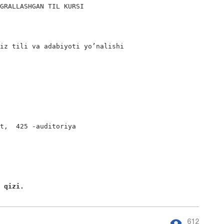
GRALLASHGAN TIL KURSI

iz tili va adabiyoti yo’nalishi

t,  425 -auditoriya

a qizi. 
612