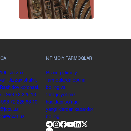
OQA
IJTIMOIY TARMOQLAR
100. Jizzax
Bizning ijtimoiy
yati, Jizzax shahri,
tarmoqlarda obuna
 Rashidov koʻchasi,
boʻling va
y.
+998 72 226 13
taraqqiyotimiz
+998 72 226 68 10
haqidagi soʻnggi
o@jdpu.uz
yangiliklardan xabardor
.jdpi@exat.uz
boʻling.