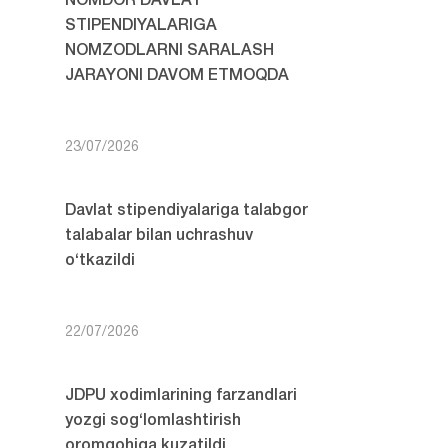
NOMDOR DAVLAT
STIPENDIYALARIGA
NOMZODLARNI SARALASH
JARAYONI DAVOM ETMOQDA
23/07/2026
Davlat stipendiyalariga talabgor
talabalar bilan uchrashuv
o‘tkazildi
22/07/2026
JDPU xodimlarining farzandlari
yozgi sog‘lomlashtirish
oromgohiga kuzatildi