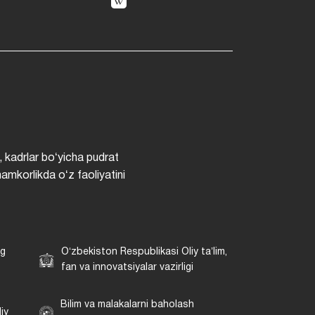
, kadrlar boʻyicha pudrat
hamkorlikda oʻz faoliyatini
ng
Oʻzbekiston Respublikasi Oliy taʼlim,
fan va innovatsiyalar vazirligi
Bilim va malakalarni baholash
iy