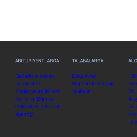
ABITURIYENTLARGA
TALABALARGA
AL
Qabul komissiyasi
Bakalavriat
130
Bakalavriat
Magistratura
Xorijiy
vilo
Magistratura
Ikkinchi
talabalar
Sh.
oliy taʼlim
Bilim va
4-u
malakalarni baholash
57
agentligi
inf
jiz