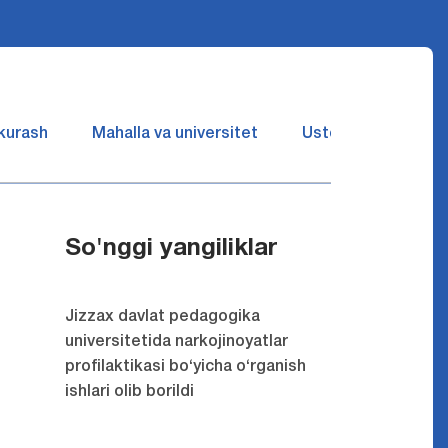
 kurash
Mahalla va universitet
Ustozlar suhbatin 
So'nggi yangiliklar
Jizzax davlat pedagogika
universitetida narkojinoyatlar
profilaktikasi bo‘yicha o‘rganish
ishlari olib borildi