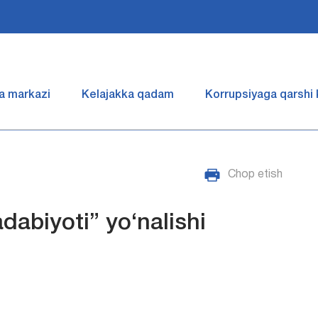
a markazi
Kelajakka qadam
Korrupsiyaga qarshi
Chop etish
adabiyoti” yo‘nalishi