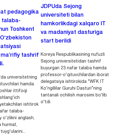
JDPUda Sejong
lat pedagogika
universiteti bilan
i talaba-
hamkorlikdagi xalqaro IT
chun Toshkent
va madaniyat dasturiga
 O‘zbekiston
start berildi
zatsiyasi
Koreya Respublikasining nufuzli
a’rifiy tashrif
Sejong universitetidan tashrif
i.
buyurgan 23 nafar talaba hamda
professor-o‘qituvchilardan iborat
da universitetning
delegatsiya ishtirokida “WFK IT
ituvchilari hamda
Ko‘ngillilar Guruhi Dasturi”ning
shlar ittifoqi
tantanali ochilish marosimi bo‘lib
shlang‘ich
o‘tdi.
yetakchilari ishtirok
safar talaba-
y o‘zlikni anglash,
a hurmat,
uyg‘ularini...