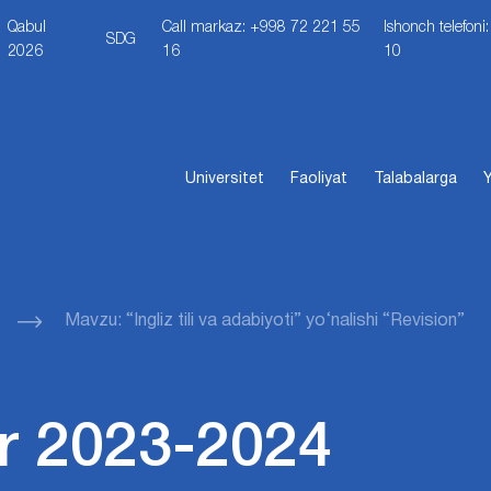
Qabul
Call markaz: +998 72 221 55
Ishonch telefon
SDG
2026
16
10
Universitet
Faoliyat
Talabalarga
Y
Mavzu: “Ingliz tili va adabiyoti” yo‘nalishi “Revision”
r 2023-2024