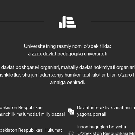
Universitetning rasmiy nomi oʻzbek tilida:
Jizzax davlat pedagogika universiteti
i davlat boshqaruvi organlari, mahalliy davlat hokimiyati organlari
shkilotlar, shu jumladan xorijiy hamkor tashkilotlar bilan oʻzaro 
amalga oshiradi.
bekiston Respublikasi
Davlat interaktiv xizmatlarini
unchilik maʼlumotlari milliy bazasi
yagona portali
Inson huquqlari bo‘yicha
bekiston Respublikasi Hukumat
O‘zbekiston Respublikasi Mill