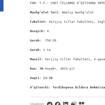
FAN: T.F.: CHET TILLARNI O’QITISHDA INTE
Mashg’ulot turi:
 Amaliy mashg’ulot

Fakultet:
 Xorijiy tillar fakulteti, Ingl
Bosqich: 
4

Guruh:  
750-20

Guruh: 
1 ta

Manzil: 
Xorijiy tillar fakulteti, 4-qava
Kun: 30
-noyabr, 2023-yil

Vaqti: 13-30
O’qituvchi: Turdiboyeva Dildora Bekmirz
Ulashish: