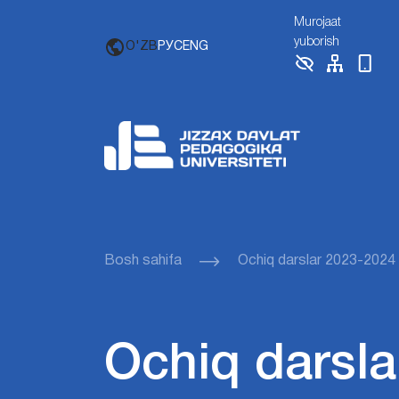
Murojaat
yuborish
O'ZB
РУС
ENG
Bosh sahifa
Ochiq darslar 2023-2024
Ochiq darsla