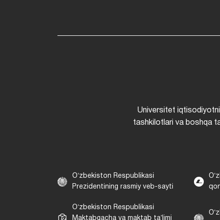
Universitet iqtisodiyotn
tashkilotlari va boshqa ta
Oʻzbekiston Respublikasi
Oʻz
Prezidentining rasmiy veb-sayti
qon
Oʻzbekiston Respublikasi
Oʻz
Maktabgacha va maktab taʼlimi