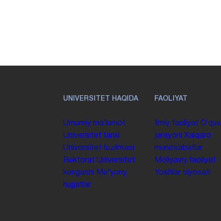
UNIVERSITET HAQIDA
FAOLIYAT
Umumiy maʼlumot
Ilmiy faoliyat
Oʻquv
Universitet tarixi
jarayoni
Xalqaro
Universitet tuzilmasi
munosabatlar
Rektorat
Universitet
Moliyaviy faoliyat
kengashi
Me'yoriy
Yoshlar siyosati
hujjatlar