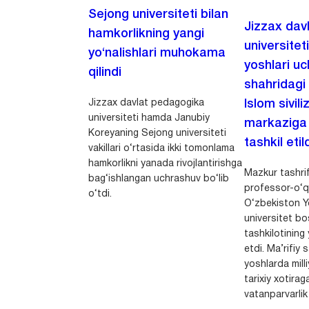
Sejong universiteti bilan
Jizzax dav
hamkorlikning yangi
universitet
yo‘nalishlari muhokama
yoshlari u
qilindi
shahridagi
Jizzax davlat pedagogika
Islom sivili
universiteti hamda Janubiy
markaziga m
Koreyaning Sejong universiteti
tashkil etild
vakillari o‘rtasida ikki tomonlama
hamkorlikni yanada rivojlantirishga
Mazkur tashrif
bag‘ishlangan uchrashuv bo‘lib
professor-o‘q
o‘tdi.
O‘zbekiston Yo
universitet bo
tashkilotining 
etdi. Ma’rifiy 
yoshlarda milli
tarixiy xotirag
vatanparvarlik t