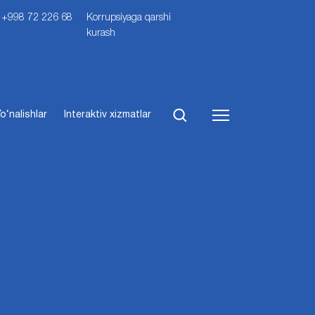
i: +998 72 226 68
Korrupsiyaga qarshi
kurash
o‘nalishlar
Interaktiv xizmatlar