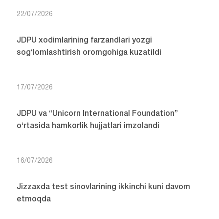
22/07/2026
JDPU xodimlarining farzandlari yozgi
sog‘lomlashtirish oromgohiga kuzatildi
17/07/2026
JDPU va “Unicorn International Foundation”
o‘rtasida hamkorlik hujjatlari imzolandi
16/07/2026
Jizzaxda test sinovlarining ikkinchi kuni davom
etmoqda