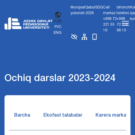
Murojaat
Qabul
SDG
Call
Ishonch
Ko
yuborish
2026
markaz:
telefoni:
qa
+998 72
+998
ku
O'ZB
221 55
72 226
РУС
16
68 10
ENG
Ochiq darslar 2023-2024
Barcha
Ekofaol talabalar
Karera markazi