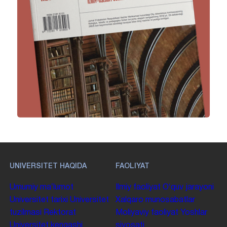
UNIVERSITET HAQIDA
FAOLIYAT
Umumiy maʼlumot
Ilmiy faoliyat
Oʻquv jarayoni
Universitet tarixi
Universitet
Xalqaro munosabatlar
tuzilmasi
Rektorat
Moliyaviy faoliyat
Yoshlar
Universitet kengashi
siyosati