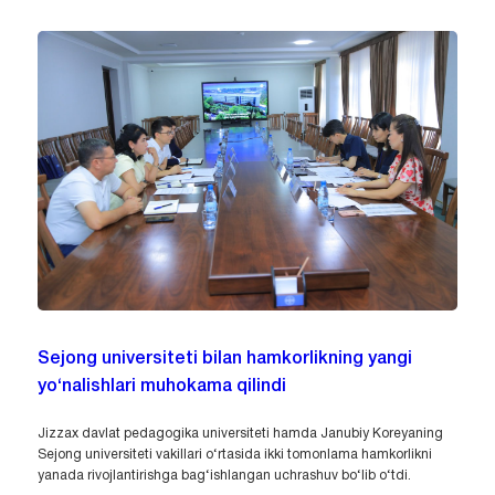
Sejong universiteti bilan hamkorlikning yangi
yo‘nalishlari muhokama qilindi
Jizzax davlat pedagogika universiteti hamda Janubiy Koreyaning
Sejong universiteti vakillari o‘rtasida ikki tomonlama hamkorlikni
yanada rivojlantirishga bag‘ishlangan uchrashuv bo‘lib o‘tdi.