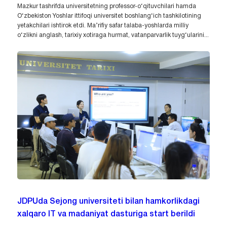
Mazkur tashrifda universitetning professor-o‘qituvchilari hamda
O‘zbekiston Yoshlar ittifoqi universitet boshlang‘ich tashkilotining
yetakchilari ishtirok etdi. Ma’rifiy safar talaba-yoshlarda milliy
o‘zlikni anglash, tarixiy xotiraga hurmat, vatanparvarlik tuyg‘ularini...
JDPUda Sejong universiteti bilan hamkorlikdagi
xalqaro IT va madaniyat dasturiga start berildi