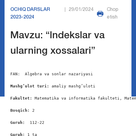
OCHIQ DARSLAR
29/01/2024
Chop
|
2023-2024
etish
Mavzu: “Indekslar va
ularning xossalari”
FAN:  Algebra va sonlar nazariyasi

Mashg’ulot turi:
 amaliy mashg’uloti

Fakultet:
 Matematika va informatika fakulteti, Matem
Bosqich: 
2

Guruh:  
112-22

Guruh: 
1 ta
