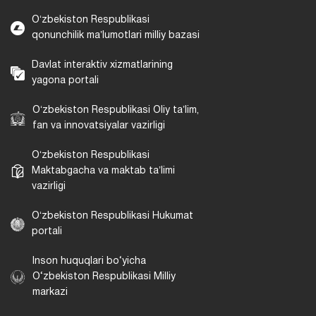
Oʻzbekiston Respublikasi
qonunchilik maʼlumotlari milliy bazasi
Davlat interaktiv xizmatlarining
yagona portali
Oʻzbekiston Respublikasi Oliy taʼlim,
fan va innovatsiyalar vazirligi
Oʻzbekiston Respublikasi
Maktabgacha va maktab taʼlimi
vazirligi
Oʻzbekiston Respublikasi Hukumat
portali
Inson huquqlari bo‘yicha
O‘zbekiston Respublikasi Milliy
markazi