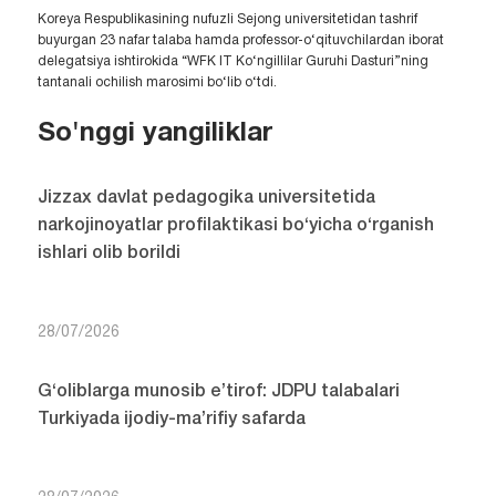
Koreya Respublikasining nufuzli Sejong universitetidan tashrif
buyurgan 23 nafar talaba hamda professor-o‘qituvchilardan iborat
delegatsiya ishtirokida “WFK IT Ko‘ngillilar Guruhi Dasturi”ning
tantanali ochilish marosimi bo‘lib o‘tdi.
So'nggi yangiliklar
Jizzax davlat pedagogika universitetida
narkojinoyatlar profilaktikasi bo‘yicha o‘rganish
ishlari olib borildi
28/07/2026
G‘oliblarga munosib e’tirof: JDPU talabalari
Turkiyada ijodiy-ma’rifiy safarda