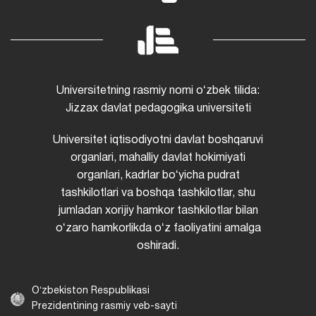
Universitetning rasmiy nomi oʻzbek tilida:
Jizzax davlat pedagogika universiteti
Universitet iqtisodiyotni davlat boshqaruvi
organlari, mahalliy davlat hokimiyati
organlari, kadrlar boʻyicha pudrat
tashkilotlari va boshqa tashkilotlar, shu
jumladan xorijiy hamkor tashkilotlar bilan
oʻzaro hamkorlikda oʻz faoliyatini amalga
oshiradi.
Oʻzbekiston Respublikasi
Prezidentining rasmiy veb-sayti