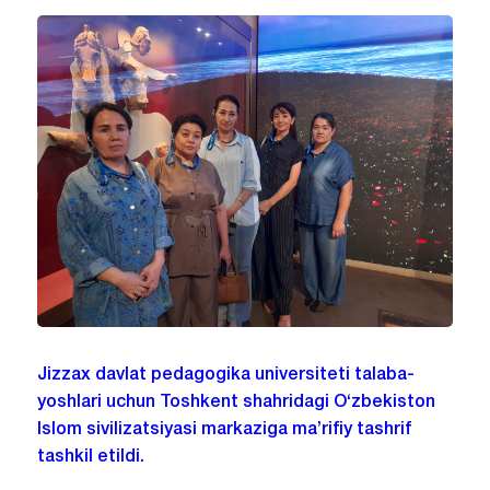
Jizzax davlat pedagogika universiteti talaba-
yoshlari uchun Toshkent shahridagi O‘zbekiston
Islom sivilizatsiyasi markaziga ma’rifiy tashrif
tashkil etildi.