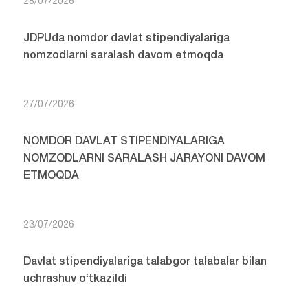
28/07/2026
JDPUda nomdor davlat stipendiyalariga
nomzodlarni saralash davom etmoqda
27/07/2026
NOMDOR DAVLAT STIPENDIYALARIGA
NOMZODLARNI SARALASH JARAYONI DAVOM
ETMOQDA
23/07/2026
Davlat stipendiyalariga talabgor talabalar bilan
uchrashuv o‘tkazildi