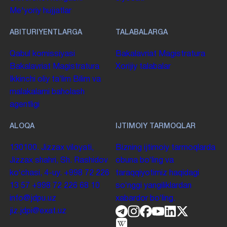
Me'yoriy hujjatlar
ABITURIYENTLARGA
TALABALARGA
Qabul komissiyasi
Bakalavriat
Magistratura
Bakalavriat
Magistratura
Xorijiy talabalar
Ikkinchi oliy taʼlim
Bilim va
malakalarni baholash
agentligi
ALOQA
IJTIMOIY TARMOQLAR
130100. Jizzax viloyati,
Bizning ijtimoiy tarmoqlarda
Jizzax shahri, Sh. Rashidov
obuna boʻling va
koʻchasi, 4-uy.
+998 72 226
taraqqiyotimiz haqidagi
13 57
+998 72 226 68 10
soʻnggi yangiliklardan
info@jdpu.uz
xabardor boʻling.
jiz.jdpi@exat.uz