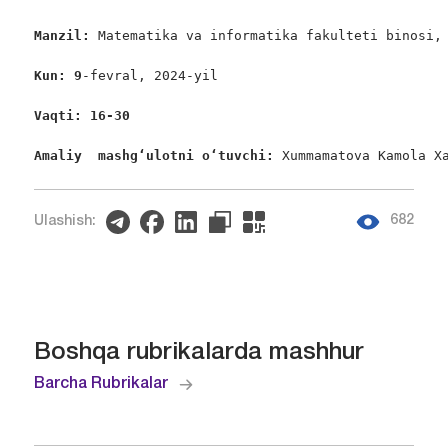
Manzil: 
Matematika va informatika fakulteti binosi, 
Kun: 9
-fevral, 2024-yil

Vaqti: 16-30
Amaliy  mashgʻulotni oʻtuvchi: 
Xummamatova Kamola X
682
Ulashish:
Boshqa rubrikalarda mashhur
Barcha Rubrikalar