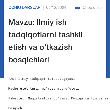
OCHIQ DARSLAR
05/12/2024
Chop etish
|
Mavzu: Ilmiy ish
tadqiqotlarni tashkil
etish va o‘tkazish
bosqichlari
FAN: Ilmiy tadqiqot metodologiyasi

Mashg’ulot turi:
 ma’ruza mashg’uloti

Fakultet:
 Magistratura bo’limi, Musiqa ta’lim va san
Bosqich: 
1
