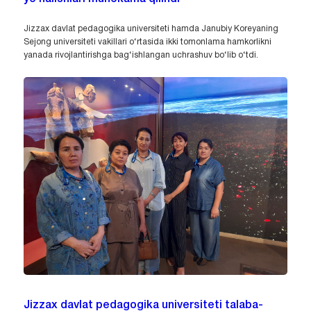
Jizzax davlat pedagogika universiteti hamda Janubiy Koreyaning
Sejong universiteti vakillari o‘rtasida ikki tomonlama hamkorlikni
yanada rivojlantirishga bag‘ishlangan uchrashuv bo‘lib o‘tdi.
Jizzax davlat pedagogika universiteti talaba-