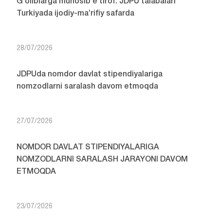
G‘oliblarga munosib e’tirof: JDPU talabalari
Turkiyada ijodiy-ma’rifiy safarda
28/07/2026
JDPUda nomdor davlat stipendiyalariga
nomzodlarni saralash davom etmoqda
27/07/2026
NOMDOR DAVLAT STIPENDIYALARIGA
NOMZODLARNI SARALASH JARAYONI DAVOM
ETMOQDA
23/07/2026