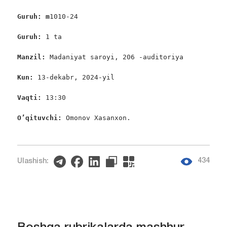
Guruh: m
1010-24

Guruh: 
1 ta

Manzil: 
Madaniyat saroyi, 206 -auditoriya

Kun: 
13-dekabr, 2024-yil

Vaqti: 
13:30

O’qituvchi: 
Omonov Xasanxon.

434
Ulashish: