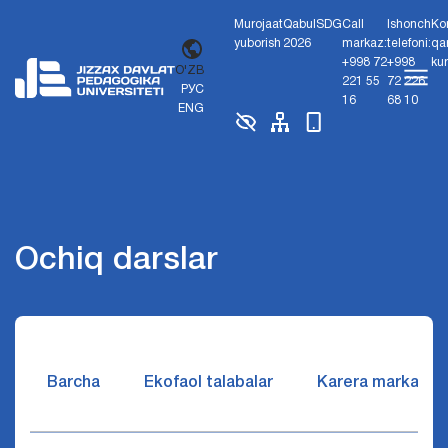
Murojaat
Qabul
SDG
Call
Ishonch
Ko
yuborish
2026
markaz:
telefoni:
qa
+998 72
+998
ku
O'ZB
221 55
72 226
РУС
16
68 10
ENG
Ochiq darslar
Barcha
Ekofaol talabalar
Karera markazi