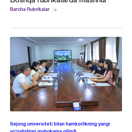
Boshqa rubrikalarda mashhur
Barcha Rubrikalar
Sejong universiteti bilan hamkorlikning yangi
yo‘nalishlari muhokama qilindi