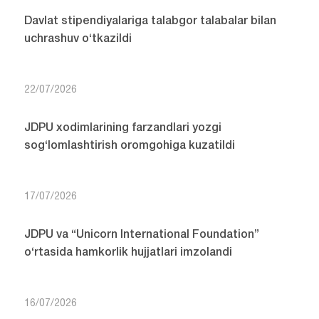
Davlat stipendiyalariga talabgor talabalar bilan
uchrashuv o‘tkazildi
22/07/2026
JDPU xodimlarining farzandlari yozgi
sog‘lomlashtirish oromgohiga kuzatildi
17/07/2026
JDPU va “Unicorn International Foundation”
o‘rtasida hamkorlik hujjatlari imzolandi
16/07/2026