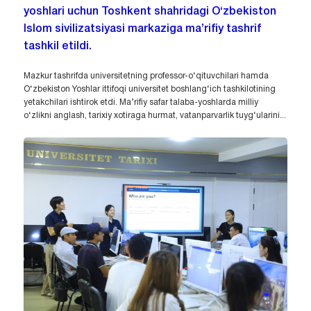
yoshlari uchun Toshkent shahridagi O‘zbekiston
Islom sivilizatsiyasi markaziga ma’rifiy tashrif
tashkil etildi.
Mazkur tashrifda universitetning professor-o‘qituvchilari hamda
O‘zbekiston Yoshlar ittifoqi universitet boshlang‘ich tashkilotining
yetakchilari ishtirok etdi. Ma’rifiy safar talaba-yoshlarda milliy
o‘zlikni anglash, tarixiy xotiraga hurmat, vatanparvarlik tuyg‘ularini...