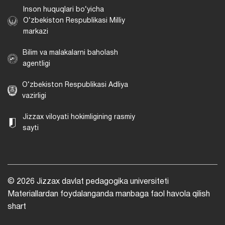
Inson huquqlari bo‘yicha
O‘zbekiston Respublikasi Milliy
markazi
Bilim va malakalarni baholash
agentligi
O‘zbekiston Respublikasi Adliya
vazirligi
Jizzax viloyati hokimligining rasmiy
sayti
© 2026 Jizzax davlat pedagogika universiteti
Materiallardan foydalanganda manbaga faol havola qilish
shart