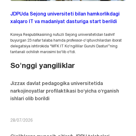
JDPUda Sejong universiteti bilan hamkorlikdagi
xalqaro IT va madaniyat dasturiga start berildi
Koreya Respublikasining nufuzli Sejong universitetidan tashrif
buyurgan 23 nafar talaba hamda professor-o‘qituvchilardan iborat
delegatsiya ishtirokida “WFK IT Ko‘ngillilar Guruhi Dasturi”ning
tantanali ochilish marosimi bo‘lib o‘tdi.
So'nggi yangiliklar
Jizzax davlat pedagogika universitetida
narkojinoyatlar profilaktikasi bo‘yicha o‘rganish
ishlari olib borildi
28/07/2026