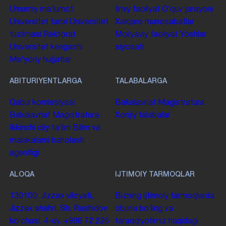
Umumiy maʼlumot
Ilmiy faoliyat
Oʻquv jarayoni
Universitet tarixi
Universitet
Xalqaro munosabatlar
tuzilmasi
Rektorat
Moliyaviy faoliyat
Yoshlar
Universitet kengashi
siyosati
Me'yoriy hujjatlar
ABITURIYENTLARGA
TALABALARGA
Qabul komissiyasi
Bakalavriat
Magistratura
Bakalavriat
Magistratura
Xorijiy talabalar
Ikkinchi oliy taʼlim
Bilim va
malakalarni baholash
agentligi
ALOQA
IJTIMOIY TARMOQLAR
130100. Jizzax viloyati,
Bizning ijtimoiy tarmoqlarda
Jizzax shahri, Sh. Rashidov
obuna boʻling va
koʻchasi, 4-uy.
+998 72 226
taraqqiyotimiz haqidagi