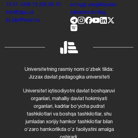
13 57
+998 72 226 68 10
soʻnggi yangiliklardan
info@jdpu.uz
xabardor boʻling.
jiz.jdpi@exat.uz
Universitetning rasmiy nomi oʻzbek tilida:
Jizzax davlat pedagogika universiteti
Universitet iqtisodiyotni davlat boshqaruvi
organlari, mahalliy davlat hokimiyati
organlari, kadrlar boʻyicha pudrat
tashkilotlari va boshqa tashkilotlar, shu
jumladan xorijiy hamkor tashkilotlar bilan
oʻzaro hamkorlikda oʻz faoliyatini amalga
oshiradi.