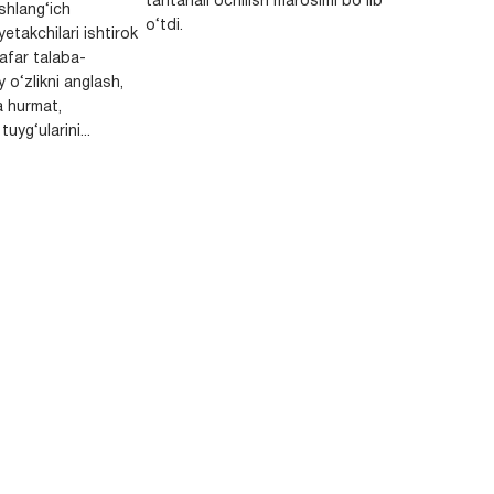
tantanali ochilish marosimi bo‘lib
shlang‘ich
o‘tdi.
yetakchilari ishtirok
safar talaba-
y o‘zlikni anglash,
a hurmat,
uyg‘ularini...