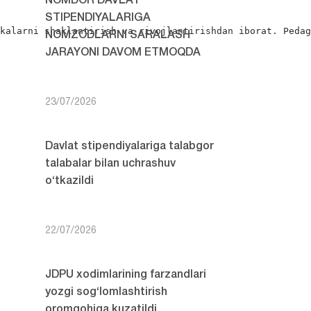
NOMDOR DAVLAT
STIPENDIYALARIGA
kalarni shaklantirish va rivojlantirishdan iborat. Pedag
NOMZODLARNI SARALASH
JARAYONI DAVOM ETMOQDA
23/07/2026
Davlat stipendiyalariga talabgor
talabalar bilan uchrashuv
o‘tkazildi
22/07/2026
JDPU xodimlarining farzandlari
yozgi sog‘lomlashtirish
oromgohiga kuzatildi