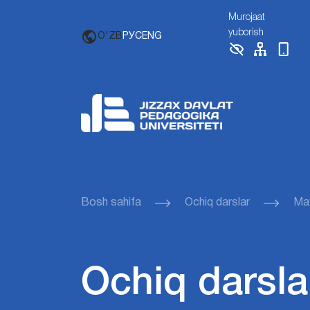
Murojaat
yuborish
O'ZB
РУС
ENG
Bosh sahifa
Ochiq darslar
Mav
Ochiq darsla