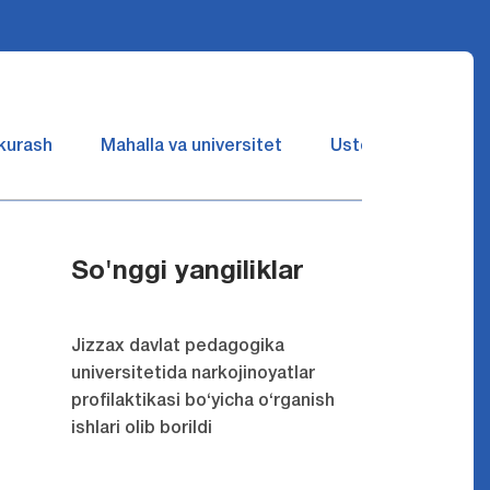
 kurash
Mahalla va universitet
Ustozlar suhbatin 
So'nggi yangiliklar
Jizzax davlat pedagogika
universitetida narkojinoyatlar
profilaktikasi bo‘yicha o‘rganish
ishlari olib borildi