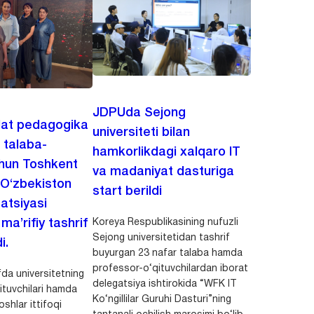
JDPUda Sejong
lat pedagogika
universiteti bilan
i talaba-
hamkorlikdagi xalqaro IT
chun Toshkent
va madaniyat dasturiga
 O‘zbekiston
start berildi
zatsiyasi
Koreya Respublikasining nufuzli
a’rifiy tashrif
Sejong universitetidan tashrif
i.
buyurgan 23 nafar talaba hamda
professor-o‘qituvchilardan iborat
da universitetning
delegatsiya ishtirokida “WFK IT
ituvchilari hamda
Ko‘ngillilar Guruhi Dasturi”ning
shlar ittifoqi