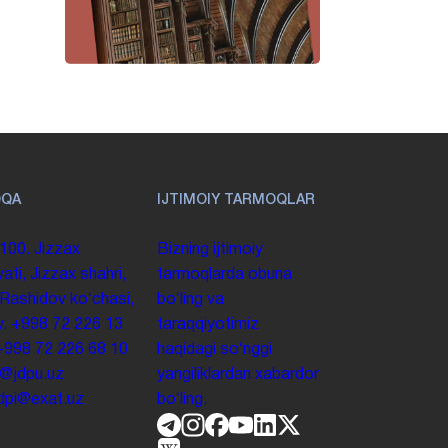
OQA
IJTIMOIY TARMOQLAR
100. Jizzax
Bizning ijtimoiy
yati, Jizzax shahri,
tarmoqlarda obuna
 Rashidov koʻchasi,
boʻling va
y.
+998 72 226 13
taraqqiyotimiz
+998 72 226 68 10
haqidagi soʻnggi
o@jdpu.uz
yangiliklardan xabardor
.jdpi@exat.uz
boʻling.