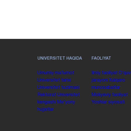
UNIVERSITET HAQIDA
FAOLIYAT
Umumiy maʼlumot
Ilmiy faoliyat
Oʻquv
Universitet tarixi
jarayoni
Xalqaro
Universitet tuzilmasi
munosabatlar
Rektorat
Universitet
Moliyaviy faoliyat
kengashi
Me'yoriy
Yoshlar siyosati
hujjatlar