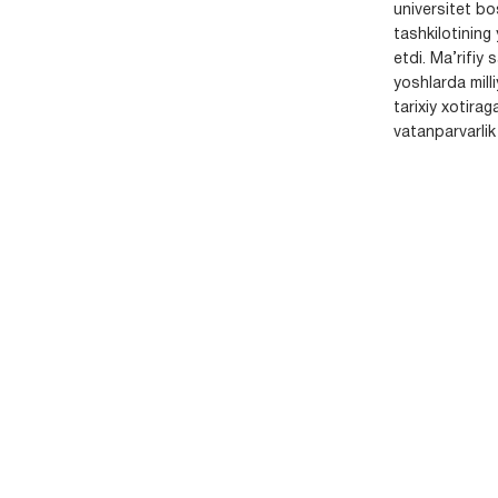
universitet bo
tashkilotining 
etdi. Ma’rifiy 
yoshlarda milli
tarixiy xotirag
vatanparvarlik t