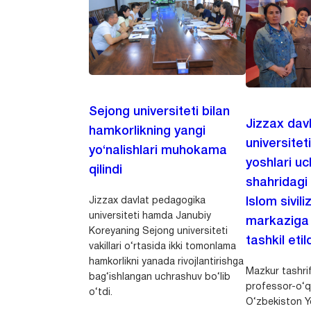
Sejong universiteti bilan
Jizzax dav
hamkorlikning yangi
universitet
yo‘nalishlari muhokama
yoshlari u
qilindi
shahridagi
Jizzax davlat pedagogika
Islom sivili
universiteti hamda Janubiy
markaziga m
Koreyaning Sejong universiteti
tashkil etild
vakillari o‘rtasida ikki tomonlama
hamkorlikni yanada rivojlantirishga
Mazkur tashrif
bag‘ishlangan uchrashuv bo‘lib
professor-o‘q
o‘tdi.
O‘zbekiston Yo