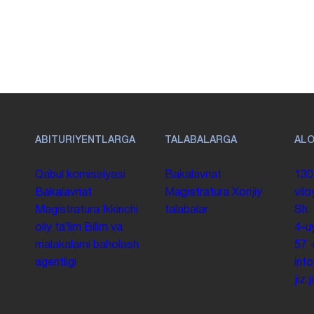
ABITURIYENTLARGA
TALABALARGA
AL
Qabul komissiyasi
Bakalavriat
130
Bakalavriat
Magistratura
Xorijiy
vilo
Magistratura
Ikkinchi
talabalar
Sh.
oliy taʼlim
Bilim va
4-u
malakalarni baholash
57
agentligi
inf
jiz