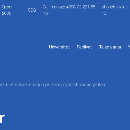
Qabul
Call markaz: +998 72 221 55
Ishonch telefon
SDG
2026
16
10
Universitet
Faoliyat
Talabalarga
Y
zu: Ilk bolalik davrida psixik rivojlanish xususiyatlari
r