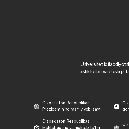
Universitet iqtisodiyotn
tashkilotlari va boshqa ta
Oʻzbekiston Respublikasi
Oʻz
Prezidentining rasmiy veb-sayti
qon
Oʻzbekiston Respublikasi
Oʻz
Maktabgacha va maktab taʼlimi