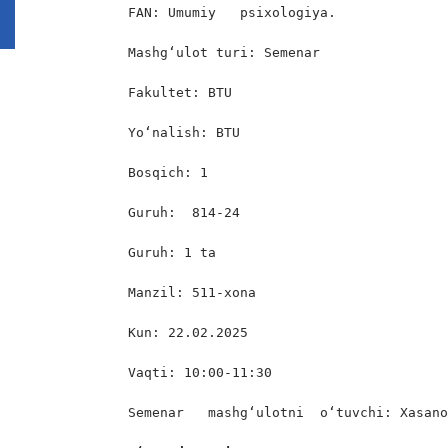
FAN: Umumiy   psixologiya.

Mashg‘ulot turi: Semenar

Fakultet: BTU

Yo‘nalish: BTU

Bosqich: 1

Guruh:  814-24

Guruh: 1 ta

Manzil: 511-xona

Kun: 22.02.2025

Vaqti: 10:00-11:30

Semenar   mashgʻulotni  oʻtuvchi: Xasano