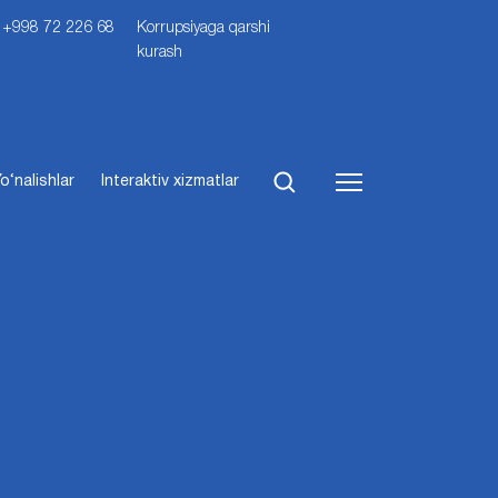
i: +998 72 226 68
Korrupsiyaga qarshi
kurash
o‘nalishlar
Interaktiv xizmatlar