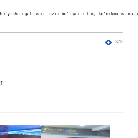
bo‘yicha egallashi lozim bо‘lgan bilim, kо‘nikma va mala
379
r