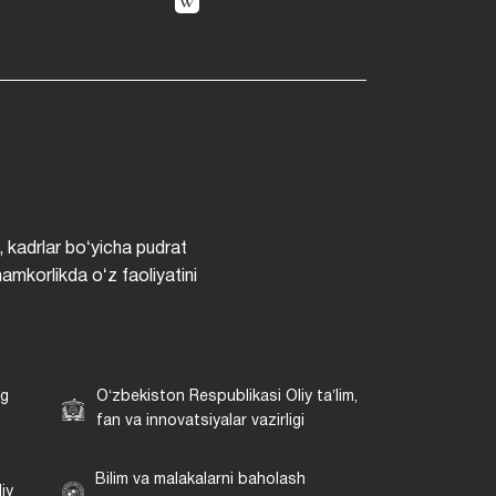
, kadrlar boʻyicha pudrat
hamkorlikda oʻz faoliyatini
ng
Oʻzbekiston Respublikasi Oliy taʼlim,
fan va innovatsiyalar vazirligi
Bilim va malakalarni baholash
iy