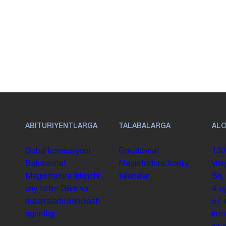
ABITURIYENTLARGA
TALABALARGA
AL
Qabul komissiyasi
Bakalavriat
130
Bakalavriat
Magistratura
Xorijiy
vilo
Magistratura
Ikkinchi
talabalar
Sh.
oliy taʼlim
Bilim va
4-u
malakalarni baholash
57
agentligi
inf