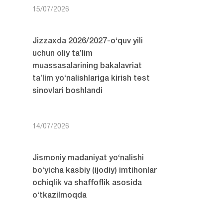
15/07/2026
Jizzaxda 2026/2027-o‘quv yili
uchun oliy ta’lim
muassasalarining bakalavriat
ta’lim yo‘nalishlariga kirish test
sinovlari boshlandi
14/07/2026
Jismoniy madaniyat yo‘nalishi
bo‘yicha kasbiy (ijodiy) imtihonlar
ochiqlik va shaffoflik asosida
o‘tkazilmoqda