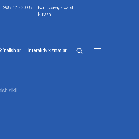
i: +998 72 226 68
Korrupsiyaga qarshi
kurash
o‘nalishlar
Interaktiv xizmatlar
sh sikli.