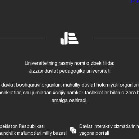
jiz
Universitetning rasmiy nomi oʻzbek tilida:
Jizzax davlat pedagogika universiteti
i davlat boshqaruvi organlari, mahalliy davlat hokimiyati organlari
shkilotlar, shu jumladan xorijiy hamkor tashkilotlar bilan oʻzaro 
amalga oshiradi.
bekiston Respublikasi
Davlat interaktiv xizmatlarini
unchilik maʼlumotlari milliy bazasi
yagona portali