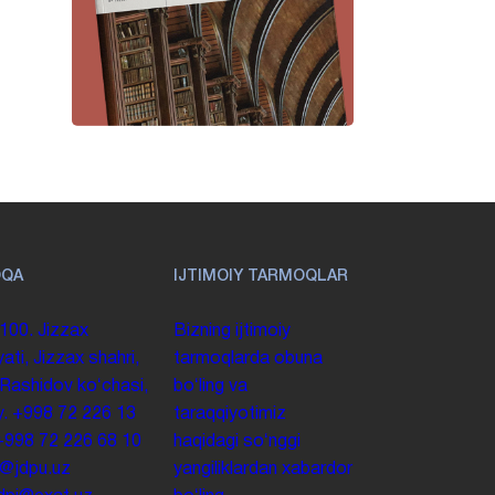
OQA
IJTIMOIY TARMOQLAR
100. Jizzax
Bizning ijtimoiy
yati, Jizzax shahri,
tarmoqlarda obuna
 Rashidov koʻchasi,
boʻling va
y.
+998 72 226 13
taraqqiyotimiz
+998 72 226 68 10
haqidagi soʻnggi
o@jdpu.uz
yangiliklardan xabardor