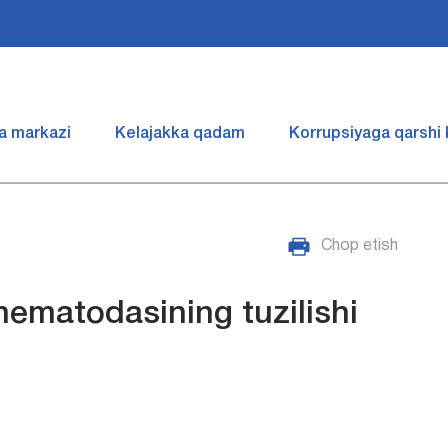
a markazi
Kelajakka qadam
Korrupsiyaga qarshi
Chop etish
nematodasining tuzilishi