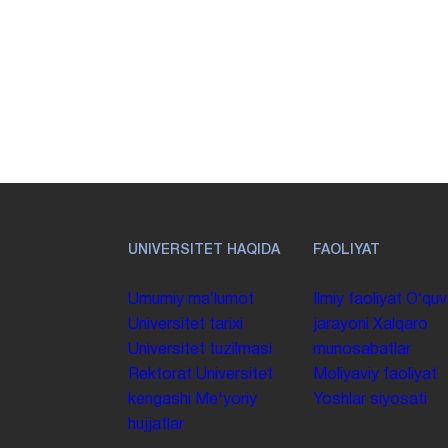
UNIVERSITET HAQIDA
FAOLIYAT
Umumiy maʼlumot
Ilmiy faoliyat
Oʻquv
Universitet tarixi
jarayoni
Xalqaro
Universitet tuzilmasi
munosabatlar
Rektorat
Universitet
Moliyaviy faoliyat
kengashi
Me'yoriy
Yoshlar siyosati
hujjatlar