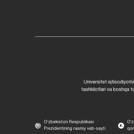
Universitet iqtisodiyotn
tashkilotlari va boshqa ta
Oʻzbekiston Respublikasi
Oʻz
Prezidentining rasmiy veb-sayti
qon