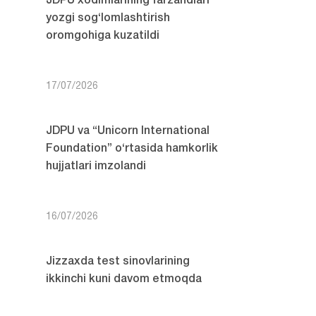
JDPU xodimlarining farzandlari
yozgi sog‘lomlashtirish
oromgohiga kuzatildi
17/07/2026
JDPU va “Unicorn International
Foundation” o‘rtasida hamkorlik
hujjatlari imzolandi
16/07/2026
Jizzaxda test sinovlarining
ikkinchi kuni davom etmoqda