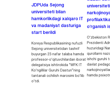
JDPUda Sejong
universitet
universiteti bilan
narkojinoya
hamkorlikdagi xalqaro IT
profilaktik
va madaniyat dasturiga
o‘rganish is
start berildi
O‘zbekiston R
Prezidenti Adm
Koreya Respublikasining nufuzli
huzuridagi Nar
Sejong universitetidan tashrif
qurollarni nazo
buyurgan 23 nafar talaba hamda
ishchi guruhi
professor-o‘qituvchilardan iborat
davlat pedago
delegatsiya ishtirokida “WFK IT
narkojinoyatlar
Ko‘ngillilar Guruhi Dasturi”ning
hamda psixotr
tantanali ochilish marosimi bo‘lib
o‘tdi.