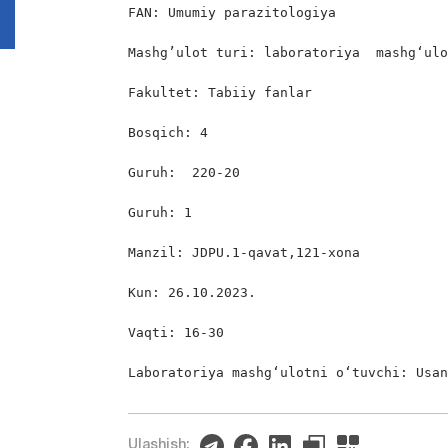
FAN: Umumiy parazitologiya

Mashg’ulot turi: laboratoriya  mashg‘ulo
Fakultet: Tabiiy fanlar

Bosqich: 4           

Guruh:  220-20

Guruh: 1

Manzil: JDPU.1-qavat,121-xona

Kun: 26.10.2023.

Vaqti: 16-30

Laboratoriya mashgʻulotni oʻtuvchi: Usa
Ulashish: