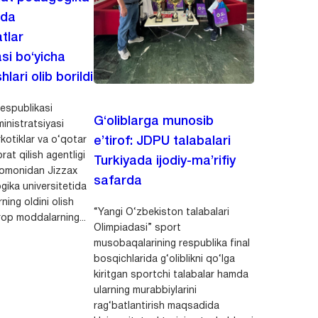
ida
tlar
asi bo‘yicha
hlari olib borildi
espublikasi
G‘oliblarga munosib
inistratsiyasi
kotiklar va o‘qotar
e’tirof: JDPU talabalari
rat qilish agentligi
Turkiyada ijodiy-ma’rifiy
 tomonidan Jizzax
safarda
gika universitetida
ning oldini olish
“Yangi O‘zbekiston talabalari
op moddalarning...
Olimpiadasi” sport
musobaqalarining respublika final
bosqichlarida g‘oliblikni qo‘lga
kiritgan sportchi talabalar hamda
ularning murabbiylarini
rag‘batlantirish maqsadida