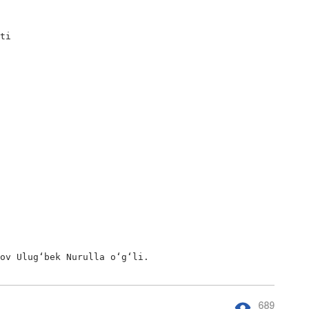
ti

nov Ulug‘bek Nurulla o‘g‘li.
689