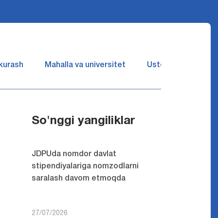
 kurash
Mahalla va universitet
Ustozlar suhbatin 
So'nggi yangiliklar
JDPUda nomdor davlat
stipendiyalariga nomzodlarni
saralash davom etmoqda
27/07/2026