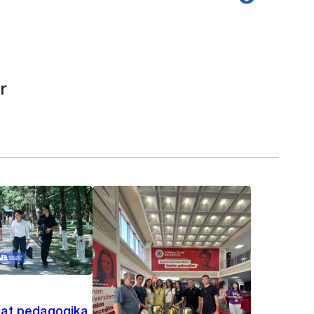
r
lat pedagogika