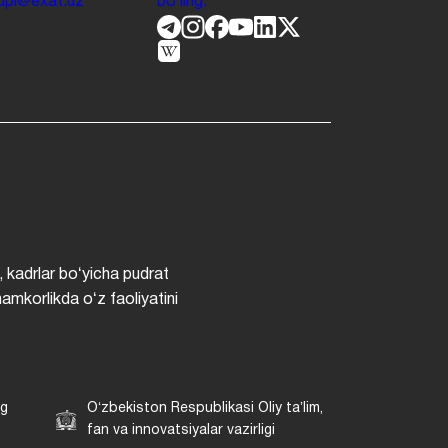
.jdpi@exat.uz
boʻling.
, kadrlar boʻyicha pudrat
hamkorlikda oʻz faoliyatini
ng
Oʻzbekiston Respublikasi Oliy taʼlim,
fan va innovatsiyalar vazirligi