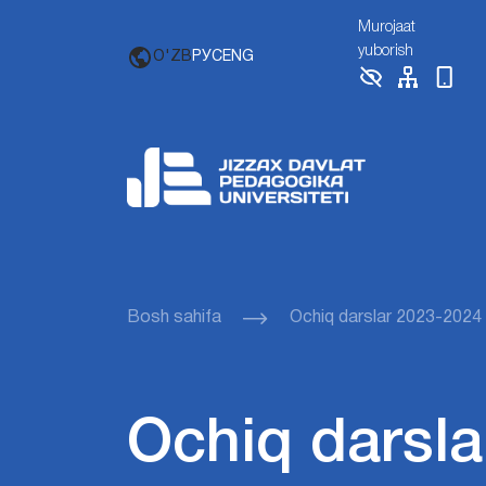
Murojaat
yuborish
O'ZB
РУС
ENG
Bosh sahifa
Ochiq darslar 2023-2024
Ochiq darsla