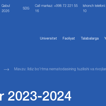
Qabul
Call markaz: +998 72 221 55
Ishonch telefon
SDG
2026
16
10
Universitet
Faoliyat
Talabalarga
Y
Mavzu: Ildiz bo‘rtma nematodasining tuzilishi va rivojlani
r 2023-2024