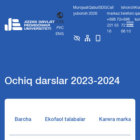
Murojaat
Qabul
SDG
Call
Ishonch
Ko
yuborish
2026
markaz:
telefoni:
qa
+998 72
+998
ku
O'ZB
221 55
72 226
РУС
16
68 10
ENG
Ochiq darslar 2023-2024
Barcha
Ekofaol talabalar
Karera markazi