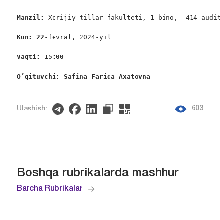
Manzil: 
Xorijiy tillar fakulteti, 1-bino,  414-audit
Kun: 22
-fevral, 2024-yil

Vaqti: 15
:00
O’qituvchi: Safina Farida Axatovna
603
Ulashish:
Boshqa rubrikalarda mashhur
Barcha Rubrikalar