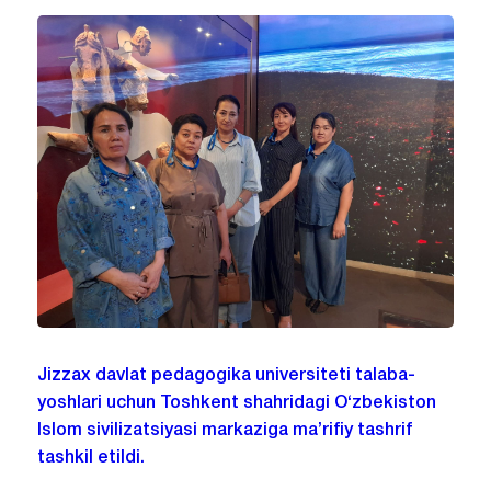
Jizzax davlat pedagogika universiteti talaba-
yoshlari uchun Toshkent shahridagi O‘zbekiston
Islom sivilizatsiyasi markaziga ma’rifiy tashrif
tashkil etildi.