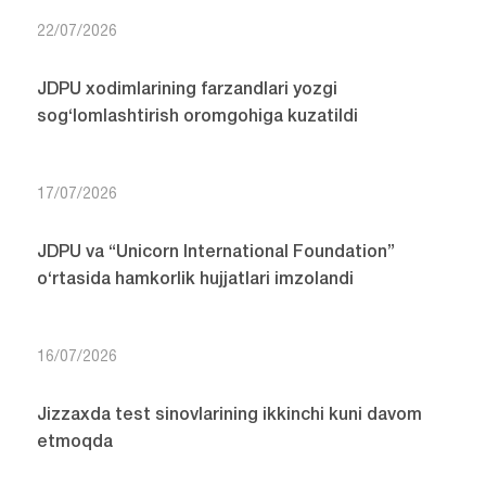
22/07/2026
JDPU xodimlarining farzandlari yozgi
sog‘lomlashtirish oromgohiga kuzatildi
17/07/2026
JDPU va “Unicorn International Foundation”
o‘rtasida hamkorlik hujjatlari imzolandi
16/07/2026
Jizzaxda test sinovlarining ikkinchi kuni davom
etmoqda