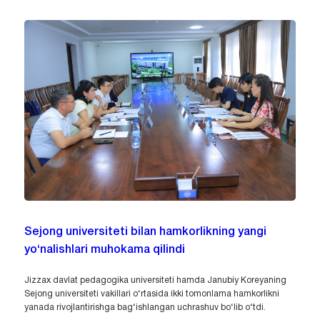
Sejong universiteti bilan hamkorlikning yangi
yo‘nalishlari muhokama qilindi
Jizzax davlat pedagogika universiteti hamda Janubiy Koreyaning
Sejong universiteti vakillari o‘rtasida ikki tomonlama hamkorlikni
yanada rivojlantirishga bag‘ishlangan uchrashuv bo‘lib o‘tdi.