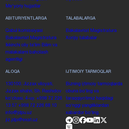
Me'yoriy hujjatlar
ABITURIYENTLARGA
TALABALARGA
Qabul komissiyasi
Bakalavriat
Magistratura
Bakalavriat
Magistratura
Xorijiy talabalar
Ikkinchi oliy taʼlim
Bilim va
malakalarni baholash
agentligi
ALOQA
IJTIMOIY TARMOQLAR
130100. Jizzax viloyati,
Bizning ijtimoiy tarmoqlarda
Jizzax shahri, Sh. Rashidov
obuna boʻling va
koʻchasi, 4-uy.
+998 72 226
taraqqiyotimiz haqidagi
13 57
+998 72 226 68 10
soʻnggi yangiliklardan
info@jdpu.uz
xabardor boʻling.
jiz.jdpi@exat.uz