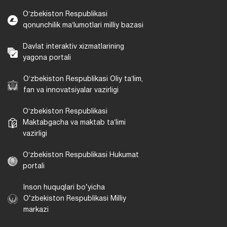
Oʻzbekiston Respublikasi
qonunchilik maʼlumotlari milliy bazasi
Davlat interaktiv xizmatlarining
yagona portali
Oʻzbekiston Respublikasi Oliy taʼlim,
fan va innovatsiyalar vazirligi
Oʻzbekiston Respublikasi
Maktabgacha va maktab taʼlimi
vazirligi
Oʻzbekiston Respublikasi Hukumat
portali
Inson huquqlari bo‘yicha
O‘zbekiston Respublikasi Milliy
markazi