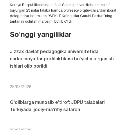
Koreya Respublikasining nufuzli Sejong universitetidan tashrif
buyurgan 23 nafar talaba hamda professor-o‘qituvchilardan iborat
delegatsiya ishtirokida “WFK IT Ko‘ngillilar Guruhi Dasturi”ning
tantanali ochilish marosimi bo‘lib o‘tdi.
So'nggi yangiliklar
Jizzax davlat pedagogika universitetida
narkojinoyatlar profilaktikasi bo‘yicha o‘rganish
ishlari olib borildi
28/07/2026
G‘oliblarga munosib e’tirof: JDPU talabalari
Turkiyada ijodiy-ma’rifiy safarda