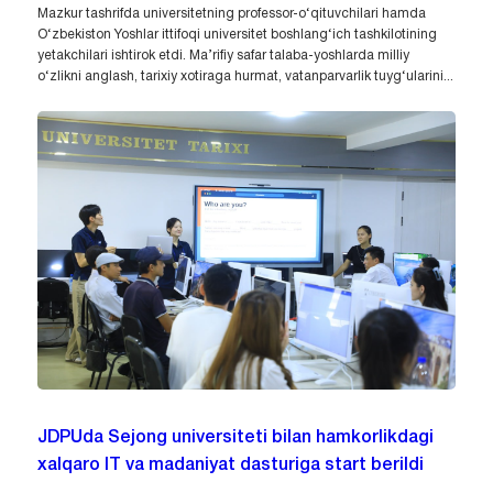
Mazkur tashrifda universitetning professor-o‘qituvchilari hamda
O‘zbekiston Yoshlar ittifoqi universitet boshlang‘ich tashkilotining
yetakchilari ishtirok etdi. Ma’rifiy safar talaba-yoshlarda milliy
o‘zlikni anglash, tarixiy xotiraga hurmat, vatanparvarlik tuyg‘ularini...
JDPUda Sejong universiteti bilan hamkorlikdagi
xalqaro IT va madaniyat dasturiga start berildi