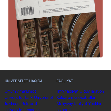
UNIVERSITET HAQIDA
FAOLIYAT
Umumiy maʼlumot
Ilmiy faoliyat
Oʻquv jarayoni
Universitet tarixi
Universitet
Xalqaro munosabatlar
tuzilmasi
Rektorat
Moliyaviy faoliyat
Yoshlar
Universitet kengashi
siyosati