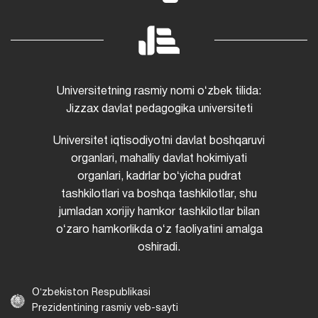
Universitetning rasmiy nomi oʻzbek tilida:
Jizzax davlat pedagogika universiteti
Universitet iqtisodiyotni davlat boshqaruvi
organlari, mahalliy davlat hokimiyati
organlari, kadrlar boʻyicha pudrat
tashkilotlari va boshqa tashkilotlar, shu
jumladan xorijiy hamkor tashkilotlar bilan
oʻzaro hamkorlikda oʻz faoliyatini amalga
oshiradi.
Oʻzbekiston Respublikasi
Prezidentining rasmiy veb-sayti