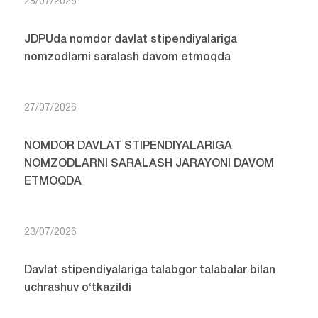
28/07/2026
JDPUda nomdor davlat stipendiyalariga
nomzodlarni saralash davom etmoqda
27/07/2026
NOMDOR DAVLAT STIPENDIYALARIGA
NOMZODLARNI SARALASH JARAYONI DAVOM
ETMOQDA
23/07/2026
Davlat stipendiyalariga talabgor talabalar bilan
uchrashuv o‘tkazildi