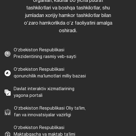
organlari, kadrlar boʻyicha pudrat
tashkilotlari va boshqa tashkilotlar, shu
jumladan xorijiy hamkor tashkilotlar bilan
oʻzaro hamkorlikda oʻz faoliyatini amalga
oshiradi.
Oʻzbekiston Respublikasi
Prezidentining rasmiy veb-sayti
Oʻzbekiston Respublikasi
qonunchilik maʼlumotlari milliy bazasi
Davlat interaktiv xizmatlarining
yagona portali
Oʻzbekiston Respublikasi Oliy taʼlim,
fan va innovatsiyalar vazirligi
Oʻzbekiston Respublikasi
Maktabgacha va maktab taʼlimi