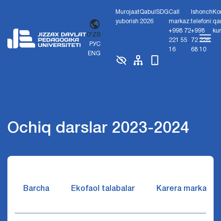
Murojaat
Qabul
SDG
Call
Ishonch
Ko
yuborish
2026
markaz:
telefoni:
qa
+998 72
+998
ku
O'ZB
221 55
72 226
РУС
16
68 10
ENG
Ochiq darslar 2023-2024
Barcha
Ekofaol talabalar
Karera markazi