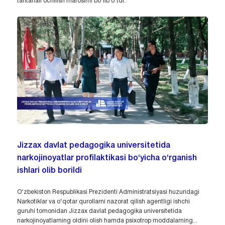
tantanali ochilish marosimi bo‘lib o‘tdi.
Jizzax davlat pedagogika universitetida
narkojinoyatlar profilaktikasi bo‘yicha o‘rganish
ishlari olib borildi
O‘zbekiston Respublikasi Prezidenti Administratsiyasi huzuridagi
Narkotiklar va o‘qotar qurollarni nazorat qilish agentligi ishchi
guruhi tomonidan Jizzax davlat pedagogika universitetida
narkojinoyatlarning oldini olish hamda psixotrop moddalarning...