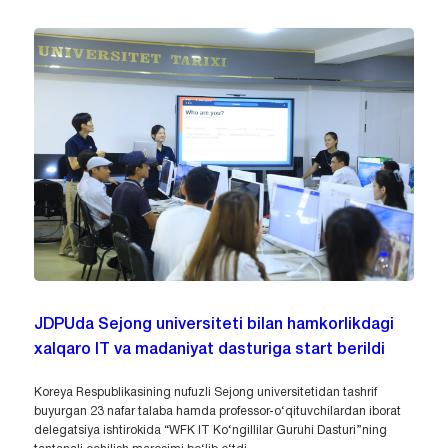
JDPUda Sejong universiteti bilan hamkorlikdagi
xalqaro IT va madaniyat dasturiga start berildi
Koreya Respublikasining nufuzli Sejong universitetidan tashrif
buyurgan 23 nafar talaba hamda professor-o‘qituvchilardan iborat
delegatsiya ishtirokida “WFK IT Ko‘ngillilar Guruhi Dasturi”ning