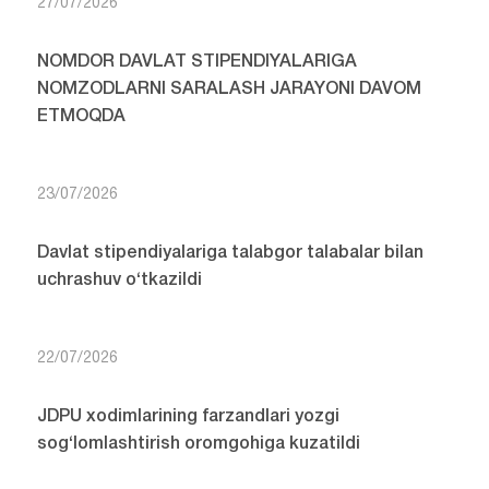
27/07/2026
NOMDOR DAVLAT STIPENDIYALARIGA
NOMZODLARNI SARALASH JARAYONI DAVOM
ETMOQDA
23/07/2026
Davlat stipendiyalariga talabgor talabalar bilan
uchrashuv o‘tkazildi
22/07/2026
JDPU xodimlarining farzandlari yozgi
sog‘lomlashtirish oromgohiga kuzatildi