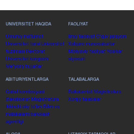
UNIVERSITET HAQIDA
FAOLIYAT
Umumiy maʼlumot
Ilmiy faoliyat
Oʻquv jarayoni
Universitet tarixi
Universitet
Xalqaro munosabatlar
tuzilmasi
Rektorat
Moliyaviy faoliyat
Yoshlar
Universitet kengashi
siyosati
Me'yoriy hujjatlar
ABITURIYENTLARGA
TALABALARGA
Qabul komissiyasi
Bakalavriat
Magistratura
Bakalavriat
Magistratura
Xorijiy talabalar
Ikkinchi oliy taʼlim
Bilim va
malakalarni baholash
agentligi