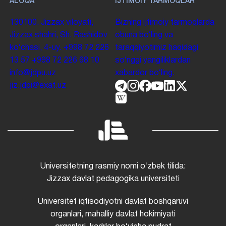
ALOQA
IJTIMOIY TARMOQLAR
130100. Jizzax viloyati,
Bizning ijtimoiy tarmoqlarda
Jizzax shahri, Sh. Rashidov
obuna boʻling va
koʻchasi, 4-uy.
+998 72 226
taraqqiyotimiz haqidagi
13 57
+998 72 226 68 10
soʻnggi yangiliklardan
info@jdpu.uz
xabardor boʻling.
jiz.jdpi@exat.uz
Universitetning rasmiy nomi oʻzbek tilida:
Jizzax davlat pedagogika universiteti
Universitet iqtisodiyotni davlat boshqaruvi
organlari, mahalliy davlat hokimiyati