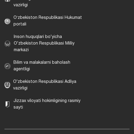
vazirligi
Oʻzbekiston Respublikasi Hukumat
portali
Inson huquqlari bo‘yicha
O‘zbekiston Respublikasi Milliy
markazi
Bilim va malakalarni baholash
agentligi
O‘zbekiston Respublikasi Adliya
vazirligi
Jizzax viloyati hokimligining rasmiy
sayti