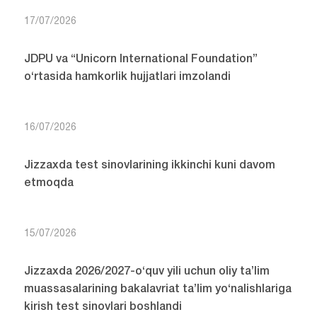
17/07/2026
JDPU va “Unicorn International Foundation”
o‘rtasida hamkorlik hujjatlari imzolandi
16/07/2026
Jizzaxda test sinovlarining ikkinchi kuni davom
etmoqda
15/07/2026
Jizzaxda 2026/2027-o‘quv yili uchun oliy ta’lim
muassasalarining bakalavriat ta’lim yo‘nalishlariga
kirish test sinovlari boshlandi