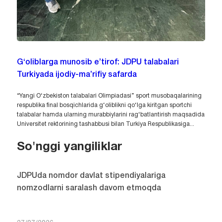
G‘oliblarga munosib e’tirof: JDPU talabalari
Turkiyada ijodiy-ma’rifiy safarda
“Yangi O‘zbekiston talabalari Olimpiadasi” sport musobaqalarining
respublika final bosqichlarida g‘oliblikni qo‘lga kiritgan sportchi
talabalar hamda ularning murabbiylarini rag‘batlantirish maqsadida
Universitet rektorining tashabbusi bilan Turkiya Respublikasiga...
So'nggi yangiliklar
JDPUda nomdor davlat stipendiyalariga
nomzodlarni saralash davom etmoqda