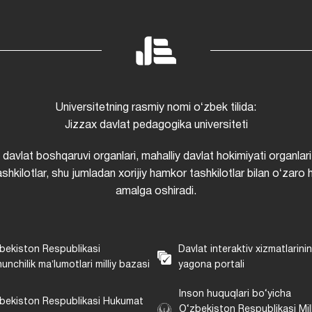
Universitetning rasmiy nomi oʻzbek tilida:
Jizzax davlat pedagogika universiteti
i davlat boshqaruvi organlari, mahalliy davlat hokimiyati organlari
shkilotlar, shu jumladan xorijiy hamkor tashkilotlar bilan oʻzaro 
amalga oshiradi.
bekiston Respublikasi
Davlat interaktiv xizmatlarini
unchilik maʼlumotlari milliy bazasi
yagona portali
Inson huquqlari bo‘yicha
bekiston Respublikasi Hukumat
O‘zbekiston Respublikasi Mill