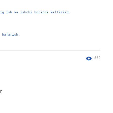
yig‘ish va ishchi holatga keltirish.
i bajarish.
560
r