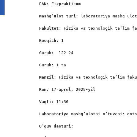
FAN: Fizpraktikum 
Mashg‘ulot turi:
 laboratoriya mashg‘ulot
Fakultet:
 Fizika va texnologik ta’lim fa
Bosqich: 1
Guruh:  
122-24

Guruh: 1
 ta

Manzil: 
Fizika va texnologik ta’lim faku
Kun: 1
7-
aprel, 2025-yil
Vaqti: 11:30
Laboratoriya mashgʻulotni oʻtuvchi: dot
O‘quv dasturi: