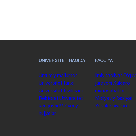
UNIVERSITET HAQIDA
FAOLIYAT
Umumiy maʼlumot
Ilmiy faoliyat
Oʻquv
Universitet tarixi
jarayoni
Xalqaro
Universitet tuzilmasi
munosabatlar
Rektorat
Universitet
Moliyaviy faoliyat
kengashi
Me'yoriy
Yoshlar siyosati
hujjatlar