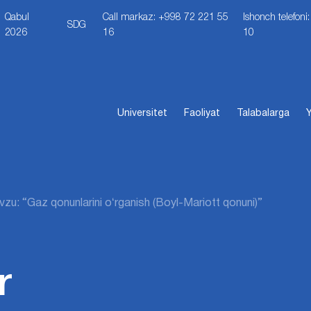
Qabul
Call markaz: +998 72 221 55
Ishonch telefon
SDG
2026
16
10
Universitet
Faoliyat
Talabalarga
Y
zu: “Gaz qonunlarini oʻrganish (Boyl-Mariott qonuni)”
r