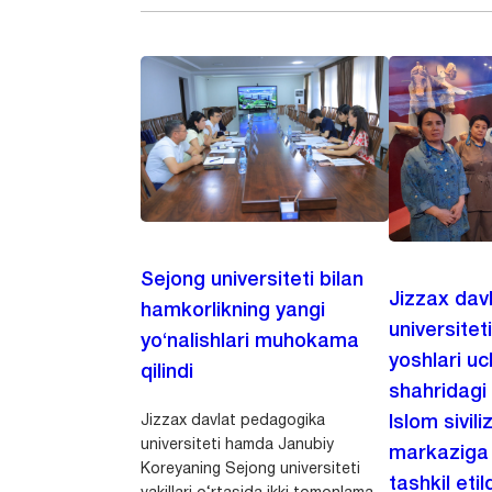
Sejong universiteti bilan
Jizzax dav
hamkorlikning yangi
universitet
yo‘nalishlari muhokama
yoshlari u
qilindi
shahridagi
Jizzax davlat pedagogika
Islom sivili
universiteti hamda Janubiy
markaziga m
Koreyaning Sejong universiteti
tashkil etild