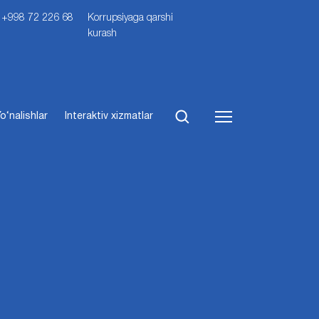
i: +998 72 226 68
Korrupsiyaga qarshi
kurash
o‘nalishlar
Interaktiv xizmatlar