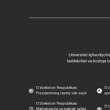
Universitet iqtisodiyotn
tashkilotlari va boshqa ta
Oʻzbekiston Respublikasi
Oʻz
Prezidentining rasmiy veb-sayti
qon
Oʻzbekiston Respublikasi
Oʻz
Maktabgacha va maktab taʼlimi