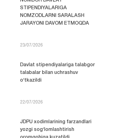
NOMDOR DAVLAT
STIPENDIYALARIGA
NOMZODLARNI SARALASH
JARAYONI DAVOM ETMOQDA
23/07/2026
Davlat stipendiyalariga talabgor
talabalar bilan uchrashuv
o‘tkazildi
22/07/2026
JDPU xodimlarining farzandlari
yozgi sog‘lomlashtirish
oromgohiga kuzatildi