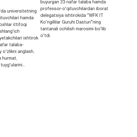
buyurgan 23 nafar talaba hamda
professor-o‘qituvchilardan iborat
da universitetning
delegatsiya ishtirokida “WFK IT
ituvchilari hamda
Ko‘ngillilar Guruhi Dasturi”ning
shlar ittifoqi
tantanali ochilish marosimi bo‘lib
shlang‘ich
o‘tdi.
yetakchilari ishtirok
safar talaba-
y o‘zlikni anglash,
a hurmat,
uyg‘ularini...