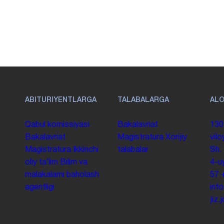
ABITURIYENTLARGA
TALABALARGA
AL
Qabul komissiyasi
Bakalavriat
130
Bakalavriat
Magistratura
Xorijiy
vilo
Magistratura
Ikkinchi
talabalar
Sh.
oliy taʼlim
Bilim va
4-u
malakalarni baholash
57
agentligi
inf
jiz