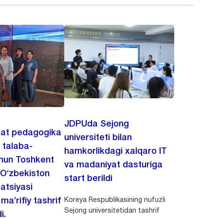
JDPUda Sejong
lat pedagogika
universiteti bilan
i talaba-
hamkorlikdagi xalqaro IT
chun Toshkent
va madaniyat dasturiga
 O‘zbekiston
start berildi
zatsiyasi
Koreya Respublikasining nufuzli
a’rifiy tashrif
Sejong universitetidan tashrif
i.