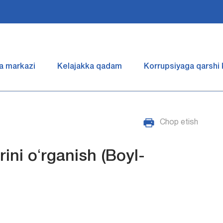
a markazi
Kelajakka qadam
Korrupsiyaga qarshi
Chop etish
ini oʻrganish (Boyl-