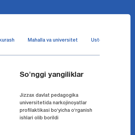
 kurash
Mahalla va universitet
Ustozlar suhbatin 
So'nggi yangiliklar
Jizzax davlat pedagogika
universitetida narkojinoyatlar
profilaktikasi bo‘yicha o‘rganish
ishlari olib borildi