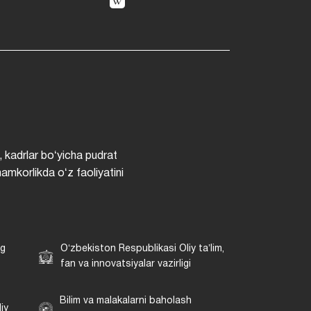
, kadrlar boʻyicha pudrat
hamkorlikda oʻz faoliyatini
ng
Oʻzbekiston Respublikasi Oliy taʼlim,
fan va innovatsiyalar vazirligi
Bilim va malakalarni baholash
iy