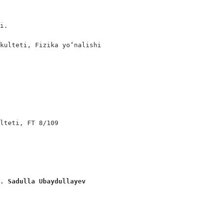
i.

kulteti, Fizika yo‘nalishi

lteti, FT 8/109

s. Sadulla Ubaydullayev 