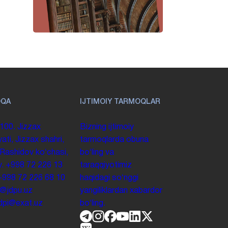
OQA
IJTIMOIY TARMOQLAR
100. Jizzax
Bizning ijtimoiy
yati, Jizzax shahri,
tarmoqlarda obuna
 Rashidov koʻchasi,
boʻling va
y.
+998 72 226 13
taraqqiyotimiz
+998 72 226 68 10
haqidagi soʻnggi
o@jdpu.uz
yangiliklardan xabardor
.jdpi@exat.uz
boʻling.