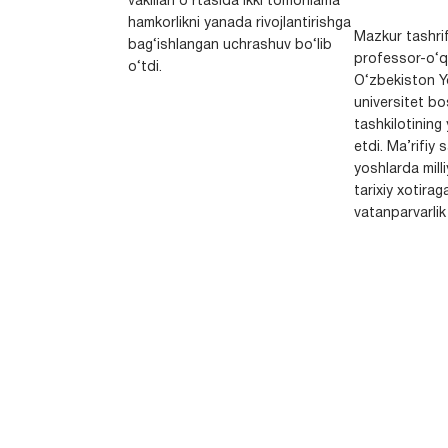
vakillari o‘rtasida ikki tomonlama
hamkorlikni yanada rivojlantirishga
Mazkur tashrif
bag‘ishlangan uchrashuv bo‘lib
professor-o‘q
o‘tdi.
O‘zbekiston Yo
universitet bo
tashkilotining 
etdi. Ma’rifiy 
yoshlarda milli
tarixiy xotirag
vatanparvarlik t