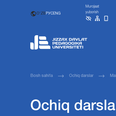
Murojaat
yuborish
O'ZB
РУС
ENG
Bosh sahifa
Ochiq darslar
Mav
Ochiq darsla