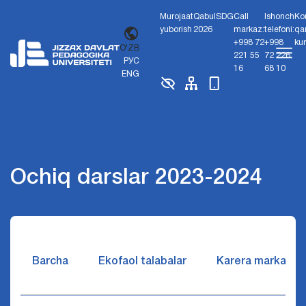
Murojaat
Qabul
SDG
Call
Ishonch
Ko
yuborish
2026
markaz:
telefoni:
qa
+998 72
+998
ku
O'ZB
221 55
72 226
РУС
16
68 10
ENG
Ochiq darslar 2023-2024
Barcha
Ekofaol talabalar
Karera markazi