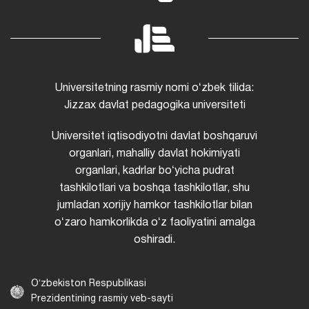
Universitetning rasmiy nomi oʻzbek tilida:
Jizzax davlat pedagogika universiteti
Universitet iqtisodiyotni davlat boshqaruvi
organlari, mahalliy davlat hokimiyati
organlari, kadrlar boʻyicha pudrat
tashkilotlari va boshqa tashkilotlar, shu
jumladan xorijiy hamkor tashkilotlar bilan
oʻzaro hamkorlikda oʻz faoliyatini amalga
oshiradi.
Oʻzbekiston Respublikasi
Prezidentining rasmiy veb-sayti