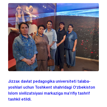
Jizzax davlat pedagogika universiteti talaba-
yoshlari uchun Toshkent shahridagi O‘zbekiston
Islom sivilizatsiyasi markaziga ma’rifiy tashrif
tashkil etildi.