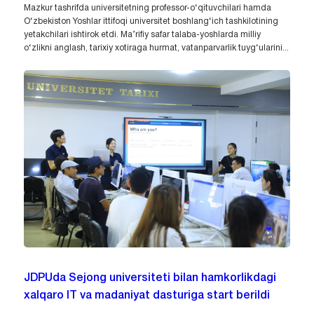
Mazkur tashrifda universitetning professor-o‘qituvchilari hamda
O‘zbekiston Yoshlar ittifoqi universitet boshlang‘ich tashkilotining
yetakchilari ishtirok etdi. Ma’rifiy safar talaba-yoshlarda milliy
o‘zlikni anglash, tarixiy xotiraga hurmat, vatanparvarlik tuyg‘ularini...
JDPUda Sejong universiteti bilan hamkorlikdagi
xalqaro IT va madaniyat dasturiga start berildi