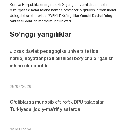
Koreya Respublikasining nufuzli Sejong universitetidan tashrif
buyurgan 23 nafar talaba hamda professor-o‘qituvchilardan iborat
delegatsiya ishtirokida “WFK IT Ko‘ngillilar Guruhi Dasturi”ning
tantanali ochilish marosimi bo‘lib o‘tdi.
So'nggi yangiliklar
Jizzax davlat pedagogika universitetida
narkojinoyatlar profilaktikasi bo‘yicha o‘rganish
ishlari olib borildi
28/07/2026
G‘oliblarga munosib e’tirof: JDPU talabalari
Turkiyada ijodiy-ma’rifiy safarda