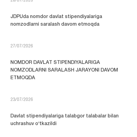
28/07/2026
JDPUda nomdor davlat stipendiyalariga
nomzodlarni saralash davom etmoqda
27/07/2026
NOMDOR DAVLAT STIPENDIYALARIGA
NOMZODLARNI SARALASH JARAYONI DAVOM
ETMOQDA
23/07/2026
Davlat stipendiyalariga talabgor talabalar bilan
uchrashuv o‘tkazildi