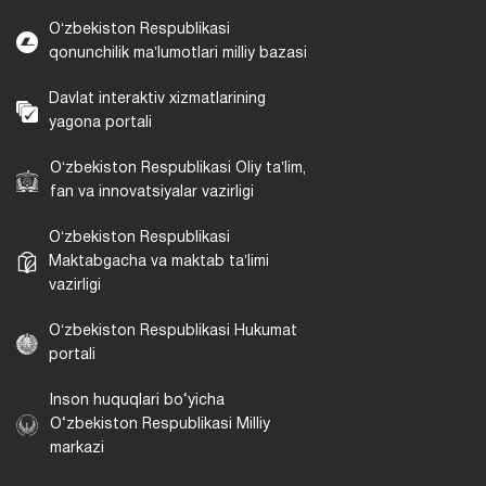
Oʻzbekiston Respublikasi
qonunchilik maʼlumotlari milliy bazasi
Davlat interaktiv xizmatlarining
yagona portali
Oʻzbekiston Respublikasi Oliy taʼlim,
fan va innovatsiyalar vazirligi
Oʻzbekiston Respublikasi
Maktabgacha va maktab taʼlimi
vazirligi
Oʻzbekiston Respublikasi Hukumat
portali
Inson huquqlari bo‘yicha
O‘zbekiston Respublikasi Milliy
markazi