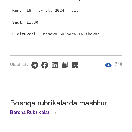
 Kun: 
 16- fevral, 2024 - yil

 Vaqt: 
11:30

 O‘qituvchi: 
Imamova Gulnora Talibovna
748
Ulashish:
Boshqa rubrikalarda mashhur
Barcha Rubrikalar