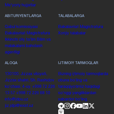
Me'yoriy hujjatlar
ABITURIYENTLARGA
TALABALARGA
Qabul komissiyasi
Bakalavriat
Magistratura
Bakalavriat
Magistratura
Xorijiy talabalar
Ikkinchi oliy taʼlim
Bilim va
malakalarni baholash
agentligi
ALOQA
IJTIMOIY TARMOQLAR
130100. Jizzax viloyati,
Bizning ijtimoiy tarmoqlarda
Jizzax shahri, Sh. Rashidov
obuna boʻling va
koʻchasi, 4-uy.
+998 72 226
taraqqiyotimiz haqidagi
13 57
+998 72 226 68 10
soʻnggi yangiliklardan
info@jdpu.uz
xabardor boʻling.
jiz.jdpi@exat.uz