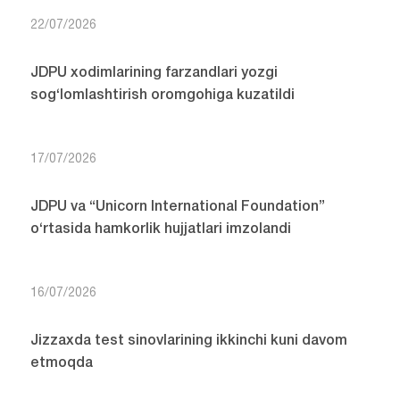
22/07/2026
JDPU xodimlarining farzandlari yozgi
sog‘lomlashtirish oromgohiga kuzatildi
17/07/2026
JDPU va “Unicorn International Foundation”
o‘rtasida hamkorlik hujjatlari imzolandi
16/07/2026
Jizzaxda test sinovlarining ikkinchi kuni davom
etmoqda