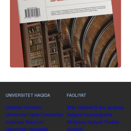
UNIVERSITET HAQIDA
FAOLIYAT
Umumiy maʼlumot
Ilmiy faoliyat
Oʻquv jarayoni
Universitet tarixi
Universitet
Xalqaro munosabatlar
tuzilmasi
Rektorat
Moliyaviy faoliyat
Yoshlar
Universitet kengashi
siyosati