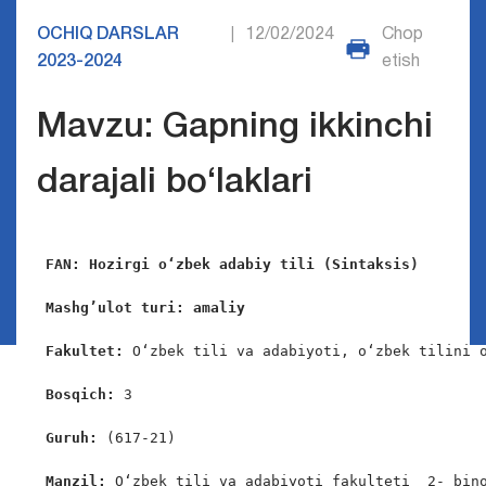
OCHIQ DARSLAR
12/02/2024
Chop
|
2023-2024
etish
Mavzu: Gapning ikkinchi
darajali bo‘laklari
 FAN:
Hozirgi o‘zbek adabiy tili (Sintaksis)
Mashg’ulot turi: amaliy
Fakultet: 
O‘zbek tili va adabiyoti, o‘zbek tilini o
 Bosqich: 
3

 Guruh: 
(617-21)

 Manzil: 
O‘zbek tili va adabiyoti fakulteti  2- bino