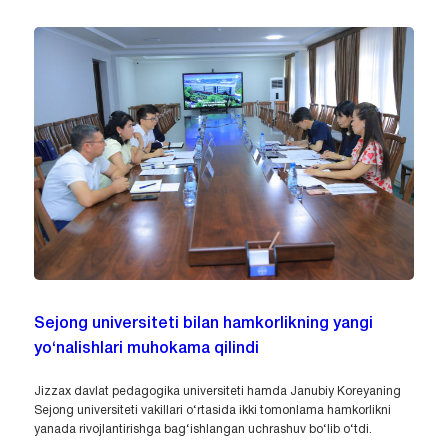
Sejong universiteti bilan hamkorlikning yangi
yo‘nalishlari muhokama qilindi
Jizzax davlat pedagogika universiteti hamda Janubiy Koreyaning
Sejong universiteti vakillari o‘rtasida ikki tomonlama hamkorlikni
yanada rivojlantirishga bag‘ishlangan uchrashuv bo‘lib o‘tdi.