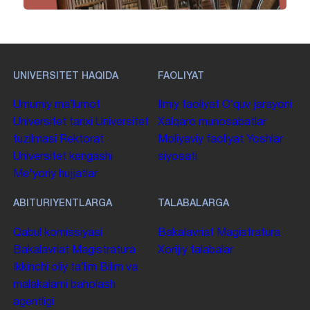
UNIVERSITET HAQIDA
FAOLIYAT
Umumiy maʼlumot
Ilmiy faoliyat
Oʻquv jarayoni
Universitet tarixi
Universitet
Xalqaro munosabatlar
tuzilmasi
Rektorat
Moliyaviy faoliyat
Yoshlar
Universitet kengashi
siyosati
Me'yoriy hujjatlar
ABITURIYENTLARGA
TALABALARGA
Qabul komissiyasi
Bakalavriat
Magistratura
Bakalavriat
Magistratura
Xorijiy talabalar
Ikkinchi oliy taʼlim
Bilim va
malakalarni baholash
agentligi