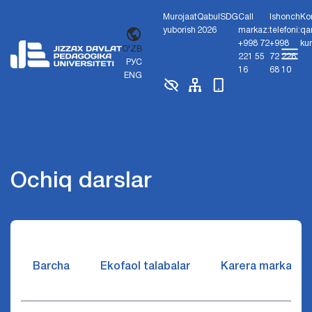
Murojaat
Qabul
SDG
Call
Ishonch
Ko
yuborish
2026
markaz:
telefoni:
qa
+998 72
+998
ku
O'ZB
221 55
72 226
РУС
16
68 10
ENG
Ochiq darslar
Barcha
Ekofaol talabalar
Karera markazi