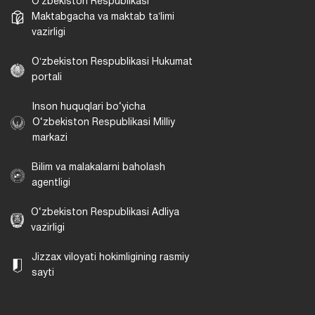
Oʻzbekiston Respublikasi
Maktabgacha va maktab taʼlimi
vazirligi
Oʻzbekiston Respublikasi Hukumat
portali
Inson huquqlari bo‘yicha
O‘zbekiston Respublikasi Milliy
markazi
Bilim va malakalarni baholash
agentligi
O‘zbekiston Respublikasi Adliya
vazirligi
Jizzax viloyati hokimligining rasmiy
sayti