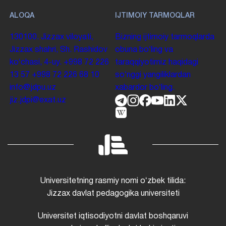
ALOQA
IJTIMOIY TARMOQLAR
130100. Jizzax viloyati,
Bizning ijtimoiy tarmoqlarda
Jizzax shahri, Sh. Rashidov
obuna boʻling va
koʻchasi, 4-uy.
+998 72 226
taraqqiyotimiz haqidagi
13 57
+998 72 226 68 10
soʻnggi yangiliklardan
info@jdpu.uz
xabardor boʻling.
jiz.jdpi@exat.uz
Universitetning rasmiy nomi oʻzbek tilida:
Jizzax davlat pedagogika universiteti
Universitet iqtisodiyotni davlat boshqaruvi