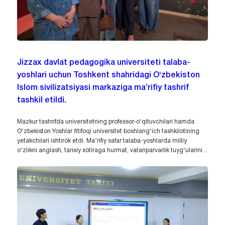
Jizzax davlat pedagogika universiteti talaba-
yoshlari uchun Toshkent shahridagi O‘zbekiston
Islom sivilizatsiyasi markaziga ma’rifiy tashrif
tashkil etildi.
Mazkur tashrifda universitetning professor-o‘qituvchilari hamda
O‘zbekiston Yoshlar ittifoqi universitet boshlang‘ich tashkilotining
yetakchilari ishtirok etdi. Ma’rifiy safar talaba-yoshlarda milliy
o‘zlikni anglash, tarixiy xotiraga hurmat, vatanparvarlik tuyg‘ularini...