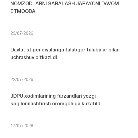
NOMZODLARNI SARALASH JARAYONI DAVOM
ETMOQDA
23/07/2026
Davlat stipendiyalariga talabgor talabalar bilan
uchrashuv o‘tkazildi
22/07/2026
JDPU xodimlarining farzandlari yozgi
sog‘lomlashtirish oromgohiga kuzatildi
17/07/2026