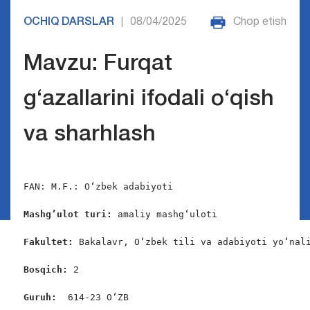
OCHIQ DARSLAR
08/04/2025
Chop etish
|
Mavzu: Furqat
g‘azallarini ifodali o‘qish
va sharhlash
FAN: M.F.: Oʻzbek adabiyoti

Mashg’ulot turi:
 amaliy mashgʻuloti

Fakultet:
 Bakalavr, Oʻzbek tili va adabiyoti yoʻnali
Bosqich: 
2

Guruh:  
614-23 OʻZB
