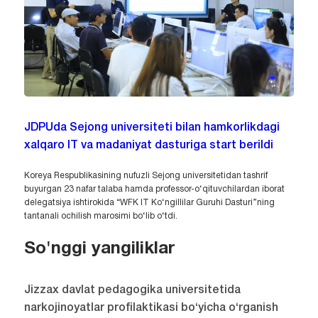
JDPUda Sejong universiteti bilan hamkorlikdagi
xalqaro IT va madaniyat dasturiga start berildi
Koreya Respublikasining nufuzli Sejong universitetidan tashrif
buyurgan 23 nafar talaba hamda professor-o‘qituvchilardan iborat
delegatsiya ishtirokida “WFK IT Ko‘ngillilar Guruhi Dasturi”ning
tantanali ochilish marosimi bo‘lib o‘tdi.
So'nggi yangiliklar
Jizzax davlat pedagogika universitetida
narkojinoyatlar profilaktikasi bo‘yicha o‘rganish