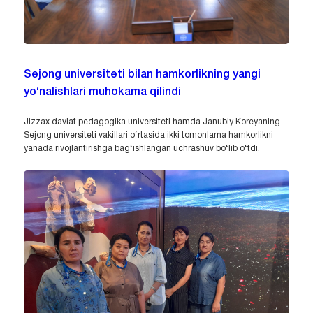
Sejong universiteti bilan hamkorlikning yangi
yo‘nalishlari muhokama qilindi
Jizzax davlat pedagogika universiteti hamda Janubiy Koreyaning
Sejong universiteti vakillari o‘rtasida ikki tomonlama hamkorlikni
yanada rivojlantirishga bag‘ishlangan uchrashuv bo‘lib o‘tdi.