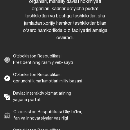
organlari, mahalliy davlat hokimiyati
organlari, kadrlar boʻyicha pudrat
tashkilotlari va boshqa tashkilotlar, shu
jumladan xorijiy hamkor tashkilotlar bilan
oʻzaro hamkorlikda oʻz faoliyatini amalga
oshiradi.
Oʻzbekiston Respublikasi
Prezidentining rasmiy veb-sayti
Oʻzbekiston Respublikasi
qonunchilik maʼlumotlari milliy bazasi
Davlat interaktiv xizmatlarining
yagona portali
Oʻzbekiston Respublikasi Oliy taʼlim,
fan va innovatsiyalar vazirligi