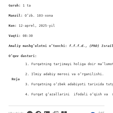
Guruh: 
1 ta

Manzil: 
O’zb. 103-xona

Kun: 
12-aprel, 2025-yil

Vaqti: 
08:30

Amaliy mashgʻulotni oʻtuvchi: 
f.f.f.d., (PhD) Israi
Oʻquv dasturi:
1. Furqatning tarjimayi holiga doir ma’lumot
2. Ilmiy adabiy merosi va o‘rganilishi.

Reja
3. Furqatning o‘zbek adabiyoti tarixida tutg
4. Furqat g‘azallarini  ifodali o‘qish va  