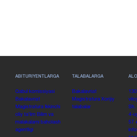
ABITURIYENTLARGA
TALABALARGA
AL
Qabul komissiyasi
Bakalavriat
130
Bakalavriat
Magistratura
Xorijiy
vilo
Magistratura
Ikkinchi
talabalar
Sh.
oliy taʼlim
Bilim va
4-u
malakalarni baholash
57
agentligi
inf