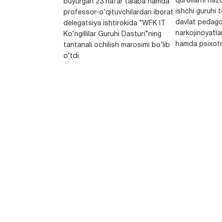
qurollarni nazo
buyurgan 23 nafar talaba hamda
ishchi guruhi
professor-o‘qituvchilardan iborat
davlat pedago
delegatsiya ishtirokida “WFK IT
narkojinoyatlar
Ko‘ngillilar Guruhi Dasturi”ning
hamda psixotr
tantanali ochilish marosimi bo‘lib
o‘tdi.