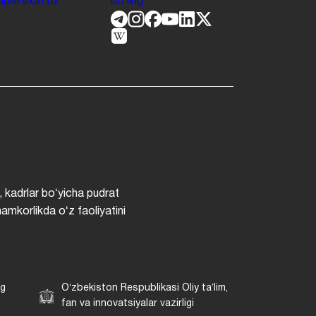
.jdpi@exat.uz
boʻling.
, kadrlar boʻyicha pudrat
hamkorlikda oʻz faoliyatini
ng
Oʻzbekiston Respublikasi Oliy taʼlim,
fan va innovatsiyalar vazirligi