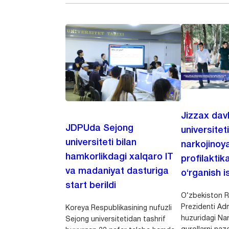
Jizzax dav
JDPUda Sejong
universitet
universiteti bilan
narkojinoya
hamkorlikdagi xalqaro IT
profilaktik
va madaniyat dasturiga
o‘rganish is
start berildi
O‘zbekiston R
Prezidenti Adm
Koreya Respublikasining nufuzli
huzuridagi Nar
Sejong universitetidan tashrif