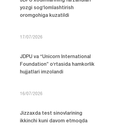
JDPU xodimlarining farzandlari
yozgi sog‘lomlashtirish
oromgohiga kuzatildi
17/07/2026
JDPU va “Unicorn International
Foundation” o‘rtasida hamkorlik
hujjatlari imzolandi
16/07/2026
Jizzaxda test sinovlarining
ikkinchi kuni davom etmoqda