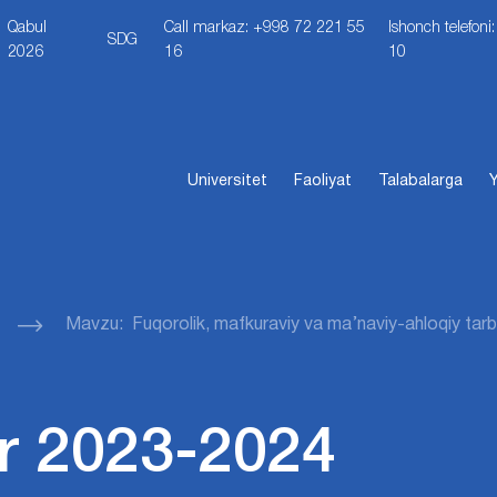
Qabul
Call markaz: +998 72 221 55
Ishonch telefon
SDG
2026
16
10
Universitet
Faoliyat
Talabalarga
Y
Mavzu: Fuqorolik, mafkuraviy va ma’naviy-ahloqiy tarb
r 2023-2024