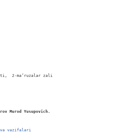
ti,  2-ma’ruzalar zali

arov Murod Yusupovich. 
 va vazifalari