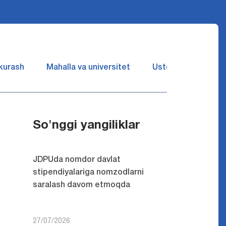
 kurash
Mahalla va universitet
Ustozlar suhbatin 
So'nggi yangiliklar
JDPUda nomdor davlat
stipendiyalariga nomzodlarni
saralash davom etmoqda
27/07/2026