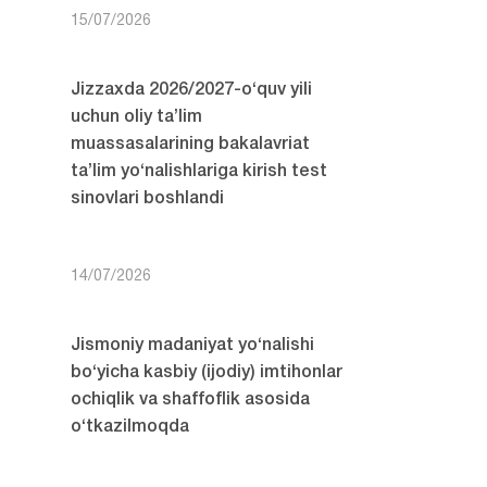
15/07/2026
Jizzaxda 2026/2027-o‘quv yili
uchun oliy ta’lim
muassasalarining bakalavriat
ta’lim yo‘nalishlariga kirish test
sinovlari boshlandi
14/07/2026
Jismoniy madaniyat yo‘nalishi
bo‘yicha kasbiy (ijodiy) imtihonlar
ochiqlik va shaffoflik asosida
o‘tkazilmoqda