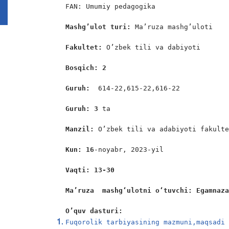
FAN: Umumiy pedagogika

Mashg’ulot turi:
 Ma’ruza mashg’uloti

Fakultet:
 O’zbek tili va dabiyoti

Bosqich: 2
Guruh:  
614-22,615-22,616-22

Guruh: 3 
ta

Manzil: 
O’zbek tili va adabiyoti fakulte
Kun: 16
-noyabr, 2023-yil

Vaqti: 13-30
Ma’ruza
  mashgʻulotni oʻtuvchi: Egamnaz
O’quv dasturi:
Fuqorolik tarbiyasining mazmuni,maqsadi