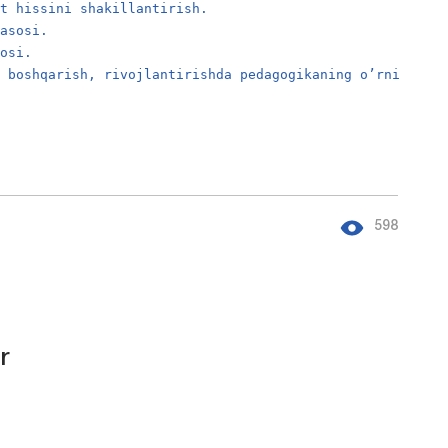
at hissini shakillantirish.
 asosi.
sosi.
i boshqarish, rivojlantirishda pedagogikaning o’rni
598
r