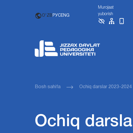
Murojaat
yuborish
O'ZB
РУС
ENG
Bosh sahifa
Ochiq darslar 2023-2024
Ochiq darsla