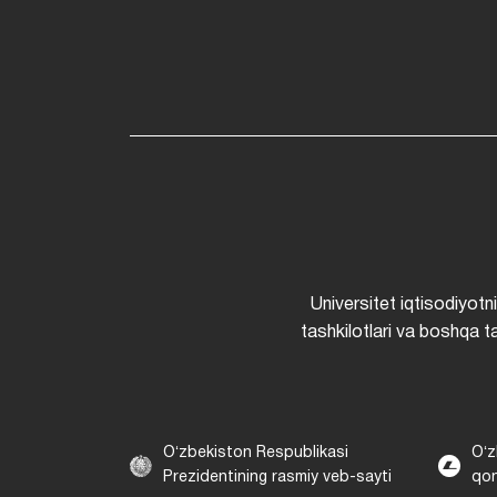
Universitet iqtisodiyotn
tashkilotlari va boshqa ta
Oʻzbekiston Respublikasi
Oʻz
Prezidentining rasmiy veb-sayti
qon