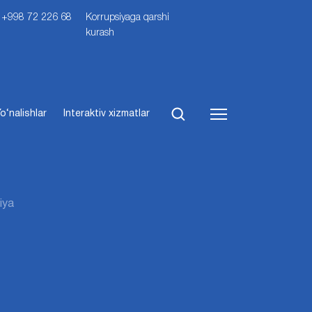
i: +998 72 226 68
Korrupsiyaga qarshi
kurash
o‘nalishlar
Interaktiv xizmatlar
iya