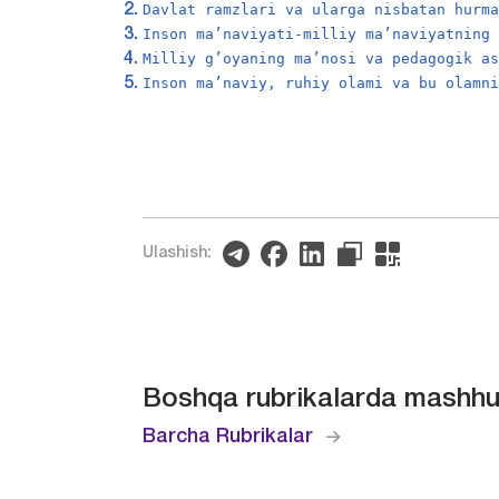
Davlat ramzlari va ularga nisbatan hurm
Inson ma’naviyati-milliy ma’naviyatning
Milliy g’oyaning ma’nosi va pedagogik a
Inson ma’naviy, ruhiy olami va bu olamn
Ulashish:
Boshqa rubrikalarda mashhu
Barcha Rubrikalar