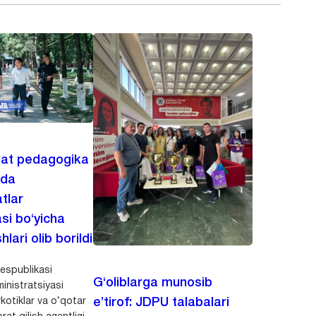
lat pedagogika
ida
tlar
asi bo‘yicha
hlari olib borildi
espublikasi
G‘oliblarga munosib
inistratsiyasi
kotiklar va o‘qotar
e’tirof: JDPU talabalari