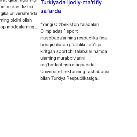
rat qilish agentligi
Turkiyada ijodiy-ma’rifiy
 tomonidan Jizzax
safarda
gika universitetida
ning oldini olish
“Yangi O‘zbekiston talabalari
op moddalarning...
Olimpiadasi” sport
musobaqalarining respublika final
bosqichlarida g‘oliblikni qo‘lga
kiritgan sportchi talabalar hamda
ularning murabbiylarini
rag‘batlantirish maqsadida
Universitet rektorining tashabbusi
bilan Turkiya Respublikasiga...