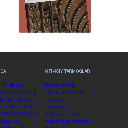
OQA
IJTIMOIY TARMOQLAR
100. Jizzax
Bizning ijtimoiy
yati, Jizzax shahri,
tarmoqlarda obuna
 Rashidov koʻchasi,
boʻling va
y.
+998 72 226 13
taraqqiyotimiz
+998 72 226 68 10
haqidagi soʻnggi
o@jdpu.uz
yangiliklardan xabardor