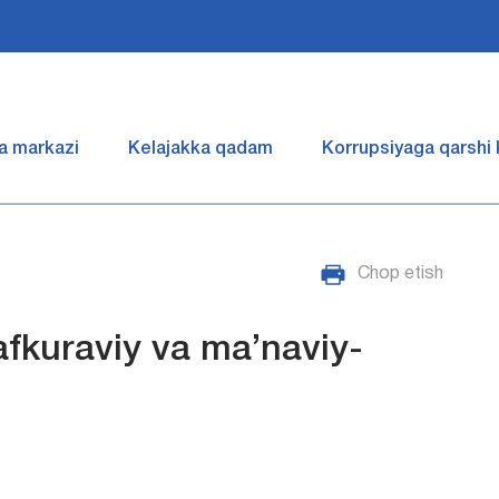
a markazi
Kelajakka qadam
Korrupsiyaga qarshi
Chop etish
fkuraviy va ma’naviy-