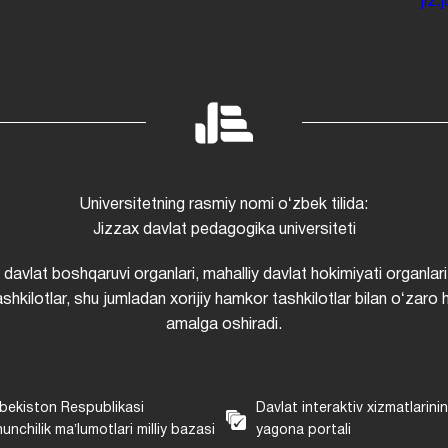
jiz
Universitetning rasmiy nomi oʻzbek tilida:
Jizzax davlat pedagogika universiteti
i davlat boshqaruvi organlari, mahalliy davlat hokimiyati organlari
shkilotlar, shu jumladan xorijiy hamkor tashkilotlar bilan oʻzaro 
amalga oshiradi.
bekiston Respublikasi
Davlat interaktiv xizmatlarini
unchilik maʼlumotlari milliy bazasi
yagona portali