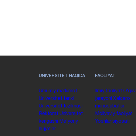
UNIVERSITET HAQIDA
FAOLIYAT
Umumiy maʼlumot
Ilmiy faoliyat
Oʻquv
Universitet tarixi
jarayoni
Xalqaro
Universitet tuzilmasi
munosabatlar
Rektorat
Universitet
Moliyaviy faoliyat
kengashi
Me'yoriy
Yoshlar siyosati
hujjatlar