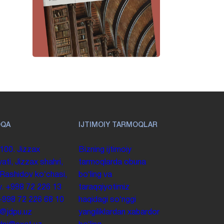
OQA
IJTIMOIY TARMOQLAR
100. Jizzax
Bizning ijtimoiy
yati, Jizzax shahri,
tarmoqlarda obuna
 Rashidov koʻchasi,
boʻling va
y.
+998 72 226 13
taraqqiyotimiz
+998 72 226 68 10
haqidagi soʻnggi
o@jdpu.uz
yangiliklardan xabardor