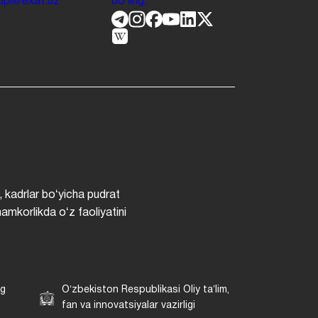
.jdpi@exat.uz
boʻling.
, kadrlar boʻyicha pudrat
hamkorlikda oʻz faoliyatini
ng
Oʻzbekiston Respublikasi Oliy taʼlim,
fan va innovatsiyalar vazirligi