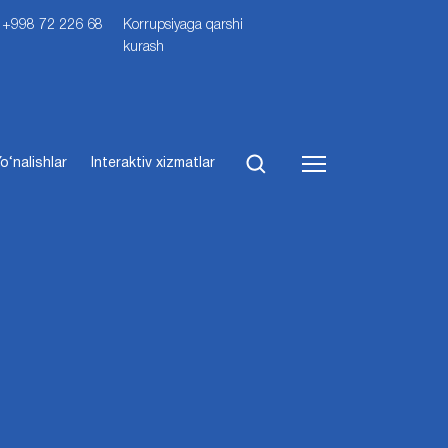
i: +998 72 226 68
Korrupsiyaga qarshi
kurash
o‘nalishlar
Interaktiv xizmatlar