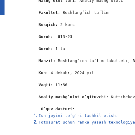
Mashg’ulot turi:
 Amaliy mashg’uloti

Fakultet:
 Boshlang’ich ta’lim

Bosqich: 
2-kurs

Guruh:  813-23
Guruh: 1 
ta

Manzil: 
Boshlang‘ich ta’lim fakulteti, B
Kun: 
4-dekabr, 2024-yil

Vaqti: 11:30
Amaliy mashgʻulot o‘qituvchi: 
Kuttibekov
O’quv dasturi:
Ish joyini to‘g‘ri tashkil etish.
Fotosurat uchun ramka yasash texnologiy