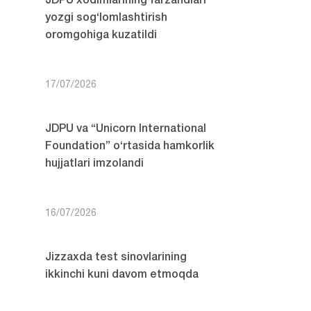
JDPU xodimlarining farzandlari
yozgi sog‘lomlashtirish
oromgohiga kuzatildi
17/07/2026
JDPU va “Unicorn International
Foundation” o‘rtasida hamkorlik
hujjatlari imzolandi
16/07/2026
Jizzaxda test sinovlarining
ikkinchi kuni davom etmoqda