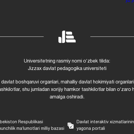
jiz
Universitetning rasmiy nomi oʻzbek tilida:
Jizzax davlat pedagogika universiteti
i davlat boshqaruvi organlari, mahalliy davlat hokimiyati organlari
shkilotlar, shu jumladan xorijiy hamkor tashkilotlar bilan oʻzaro 
amalga oshiradi.
bekiston Respublikasi
Davlat interaktiv xizmatlarini
unchilik maʼlumotlari milliy bazasi
yagona portali