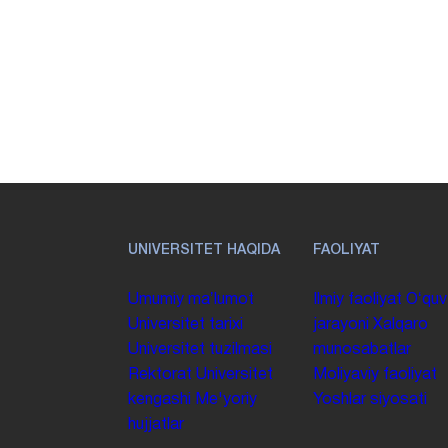
UNIVERSITET HAQIDA
FAOLIYAT
Umumiy maʼlumot
Ilmiy faoliyat
Oʻquv
Universitet tarixi
jarayoni
Xalqaro
Universitet tuzilmasi
munosabatlar
Rektorat
Universitet
Moliyaviy faoliyat
kengashi
Me'yoriy
Yoshlar siyosati
hujjatlar