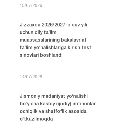
15/07/2026
Jizzaxda 2026/2027-o‘quv yili
uchun oliy ta’lim
muassasalarining bakalavriat
ta’lim yo‘nalishlariga kirish test
sinovlari boshlandi
14/07/2026
Jismoniy madaniyat yo‘nalishi
bo‘yicha kasbiy (ijodiy) imtihonlar
ochiqlik va shaffoflik asosida
o‘tkazilmoqda