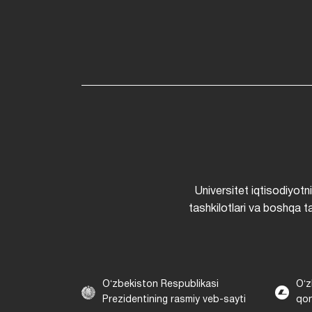
Universitet iqtisodiyotn
tashkilotlari va boshqa ta
Oʻzbekiston Respublikasi
Oʻz
Prezidentining rasmiy veb-sayti
qon