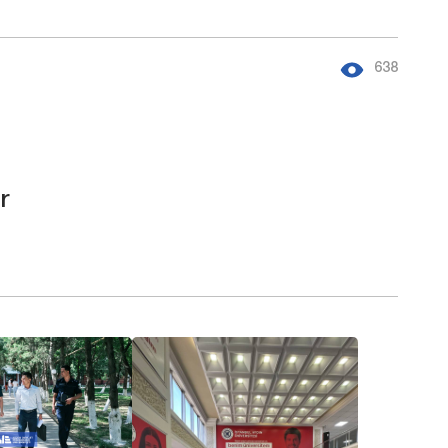
638
r