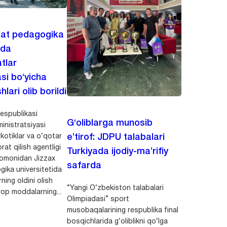
lat pedagogika
ida
tlar
asi bo‘yicha
hlari olib borildi
espublikasi
G‘oliblarga munosib
inistratsiyasi
kotiklar va o‘qotar
e’tirof: JDPU talabalari
rat qilish agentligi
Turkiyada ijodiy-ma’rifiy
 tomonidan Jizzax
safarda
gika universitetida
ning oldini olish
“Yangi O‘zbekiston talabalari
op moddalarning...
Olimpiadasi” sport
musobaqalarining respublika final
bosqichlarida g‘oliblikni qo‘lga