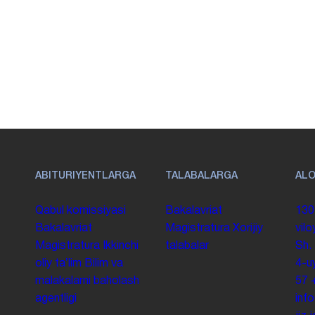
ABITURIYENTLARGA
TALABALARGA
AL
Qabul komissiyasi
Bakalavriat
130
Bakalavriat
Magistratura
Xorijiy
vilo
Magistratura
Ikkinchi
talabalar
Sh.
oliy taʼlim
Bilim va
4-u
malakalarni baholash
57
agentligi
inf