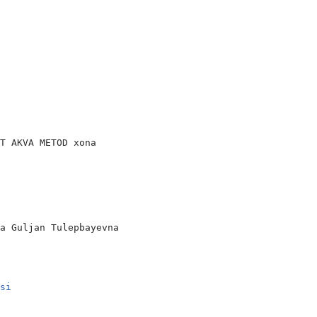
T AKVA METOD xona

a Guljan Tulepbayevna

asi