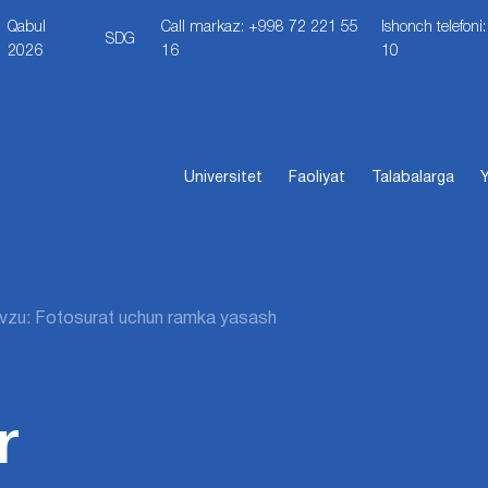
Qabul
Call markaz: +998 72 221 55
Ishonch telefon
SDG
2026
16
10
Universitet
Faoliyat
Talabalarga
Y
zu: Fotosurat uchun ramka yasash
r