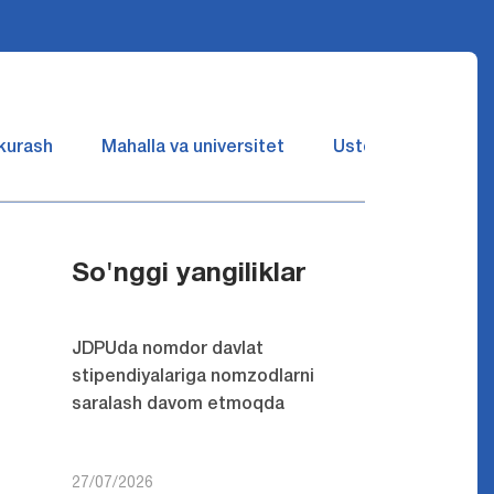
 kurash
Mahalla va universitet
Ustozlar suhbatin 
So'nggi yangiliklar
JDPUda nomdor davlat
stipendiyalariga nomzodlarni
saralash davom etmoqda
27/07/2026