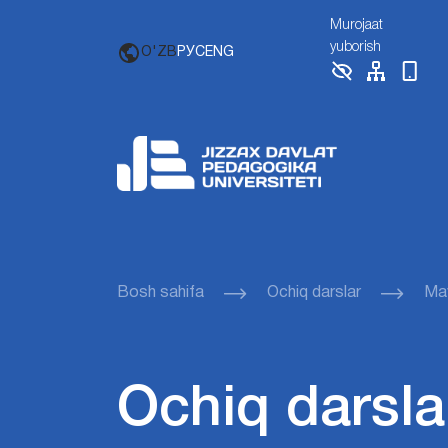
Murojaat
yuborish
O'ZB
РУС
ENG
Bosh sahifa
Ochiq darslar
Mav
Ochiq darsla