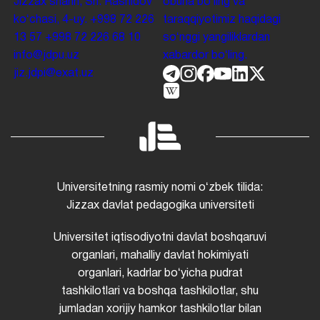
Jizzax shahri, Sh. Rashidov
obuna boʻling va
koʻchasi, 4-uy.
+998 72 226
taraqqiyotimiz haqidagi
13 57
+998 72 226 68 10
soʻnggi yangiliklardan
info@jdpu.uz
xabardor boʻling.
jiz.jdpi@exat.uz
Universitetning rasmiy nomi oʻzbek tilida:
Jizzax davlat pedagogika universiteti
Universitet iqtisodiyotni davlat boshqaruvi
organlari, mahalliy davlat hokimiyati
organlari, kadrlar boʻyicha pudrat
tashkilotlari va boshqa tashkilotlar, shu
jumladan xorijiy hamkor tashkilotlar bilan