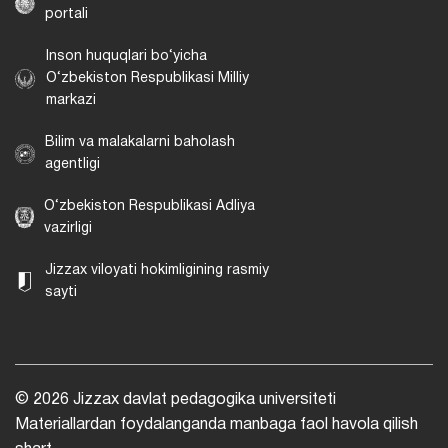
portali
Inson huquqlari bo‘yicha
O‘zbekiston Respublikasi Milliy
markazi
Bilim va malakalarni baholash
agentligi
O‘zbekiston Respublikasi Adliya
vazirligi
Jizzax viloyati hokimligining rasmiy
sayti
© 2026 Jizzax davlat pedagogika universiteti
Materiallardan foydalanganda manbaga faol havola qilish