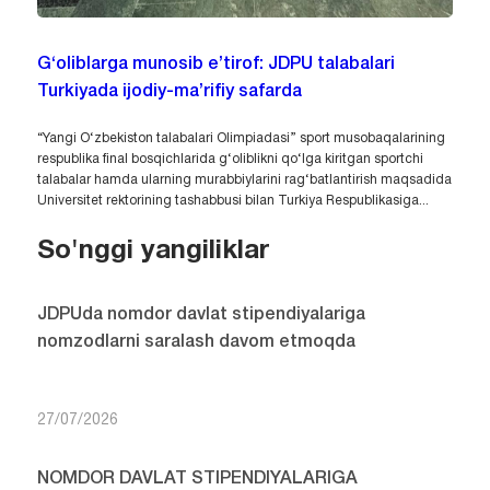
G‘oliblarga munosib e’tirof: JDPU talabalari
Turkiyada ijodiy-ma’rifiy safarda
“Yangi O‘zbekiston talabalari Olimpiadasi” sport musobaqalarining
respublika final bosqichlarida g‘oliblikni qo‘lga kiritgan sportchi
talabalar hamda ularning murabbiylarini rag‘batlantirish maqsadida
Universitet rektorining tashabbusi bilan Turkiya Respublikasiga...
So'nggi yangiliklar
JDPUda nomdor davlat stipendiyalariga
nomzodlarni saralash davom etmoqda
27/07/2026
NOMDOR DAVLAT STIPENDIYALARIGA