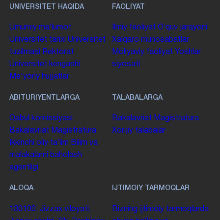
UNIVERSITET HAQIDA
FAOLIYAT
Umumiy maʼlumot
Ilmiy faoliyat
Oʻquv jarayoni
Universitet tarixi
Universitet
Xalqaro munosabatlar
tuzilmasi
Rektorat
Moliyaviy faoliyat
Yoshlar
Universitet kengashi
siyosati
Me'yoriy hujjatlar
ABITURIYENTLARGA
TALABALARGA
Qabul komissiyasi
Bakalavriat
Magistratura
Bakalavriat
Magistratura
Xorijiy talabalar
Ikkinchi oliy taʼlim
Bilim va
malakalarni baholash
agentligi
ALOQA
IJTIMOIY TARMOQLAR
130100. Jizzax viloyati,
Bizning ijtimoiy tarmoqlarda