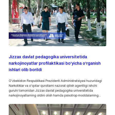
Jizzax davlat pedagogika universitetida
narkojinoyatlar profilaktikasi bo‘yicha o‘rganish
ishlari olib borildi
O‘zbekiston Respublikasi Prezidenti Administratsiyasi huzuridagi
Narkotiklar va o‘qotar qurollarni nazorat qilish agentligi ishchi
guruhi tomonidan Jizzax davlat pedagogika universitetida
narkojinoyatlarning oldini olish hamda psixotrop moddalarning...