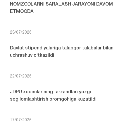
NOMZODLARNI SARALASH JARAYONI DAVOM
ETMOQDA
23/07/2026
Davlat stipendiyalariga talabgor talabalar bilan
uchrashuv o‘tkazildi
22/07/2026
JDPU xodimlarining farzandlari yozgi
sog‘lomlashtirish oromgohiga kuzatildi
17/07/2026