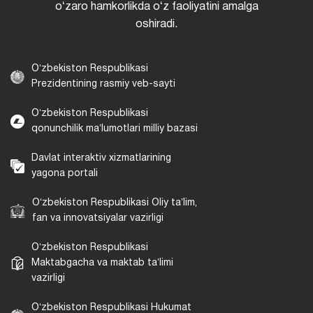
oʻzaro hamkorlikda oʻz faoliyatini amalga
oshiradi.
Oʻzbekiston Respublikasi
Prezidentining rasmiy veb-sayti
Oʻzbekiston Respublikasi
qonunchilik maʼlumotlari milliy bazasi
Davlat interaktiv xizmatlarining
yagona portali
Oʻzbekiston Respublikasi Oliy taʼlim,
fan va innovatsiyalar vazirligi
Oʻzbekiston Respublikasi
Maktabgacha va maktab taʼlimi
vazirligi
Oʻzbekiston Respublikasi Hukumat