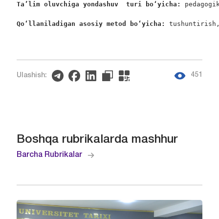
Ta’lim oluvchiga yondashuv  turi bo‘yicha: 
pedagogi
Qo‘llaniladigan asosiy metod bo‘yicha:
 tushuntirish
451
Ulashish:
Boshqa rubrikalarda mashhur
Barcha Rubrikalar