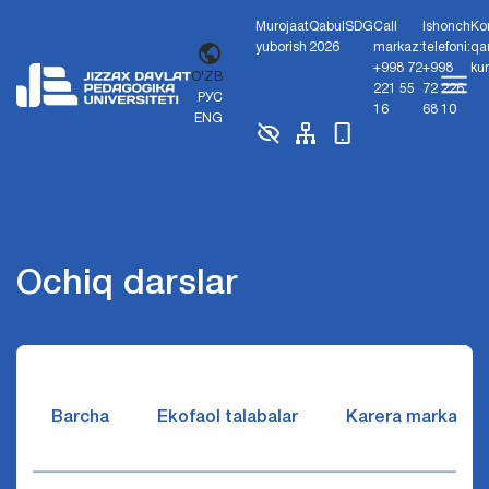
Murojaat
Qabul
SDG
Call
Ishonch
Ko
yuborish
2026
markaz:
telefoni:
qa
+998 72
+998
ku
O'ZB
221 55
72 226
РУС
16
68 10
ENG
Ochiq darslar
Barcha
Ekofaol talabalar
Karera markazi