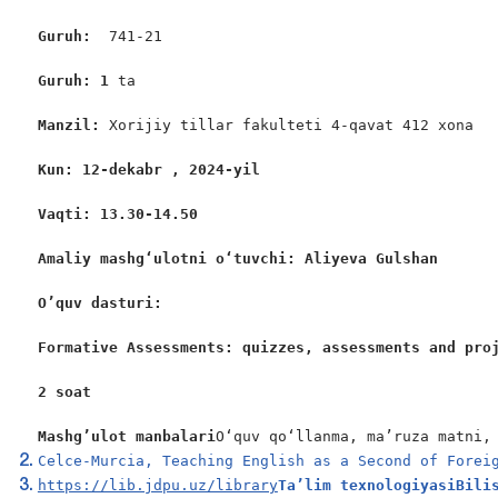
Guruh:  
741-21

Guruh: 1
 ta

Manzil: 
Xorijiy tillar fakulteti 4-qavat 412 xona

Kun: 12-dekabr , 2024-yil
Vaqti: 13.30-14.50
Amaliy mashgʻulotni oʻtuvchi: Aliyeva Gulshan
O’quv dasturi:
Formative Assessments: quizzes, assessments and pro
2 soat
Mashg’ulot manbalari
O‘quv qo‘llanma, ma’ruza matni,
Celce-Murcia, Teaching English as a Second of Forei
https://lib.jdpu.uz/library
Ta’lim texnologiyasi
Bili