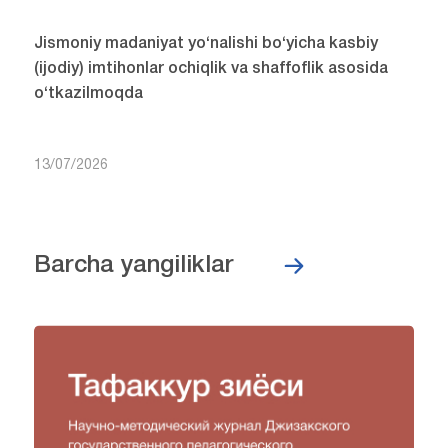
Jismoniy madaniyat yo‘nalishi bo‘yicha kasbiy
(ijodiy) imtihonlar ochiqlik va shaffoflik asosida
o‘tkazilmoqda
13/07/2026
Barcha yangiliklar