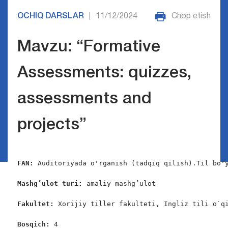
OCHIQ DARSLAR
11/12/2024
Chop etish
|
Mavzu: “Formative
Assessments: quizzes,
assessments and
projects”
FAN: 
Auditoriyada o'rganish (tadqiq qilish).Til bo'y
Mashg’ulot turi:
 amaliy mashg’ulot

Fakultet:
 Xorijiy tiller fakulteti, Ingliz tili o`qi
Bosqich: 
4
