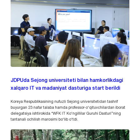
JDPUda Sejong universiteti bilan hamkorlikdagi
xalqaro IT va madaniyat dasturiga start berildi
Koreya Respublikasining nufuzli Sejong universitetidan tashrif
buyurgan 23 nafar talaba hamda professor-o‘qituvchilardan iborat
delegatsiya ishtirokida “WFK IT Ko‘ngillilar Guruhi Dasturi”ning
tantanali ochilish marosimi bo‘lib o‘tdi.