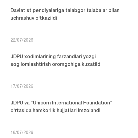
Davlat stipendiyalariga talabgor talabalar bilan
uchrashuv o‘tkazildi
22/07/2026
JDPU xodimlarining farzandlari yozgi
sog‘lomlashtirish oromgohiga kuzatildi
17/07/2026
JDPU va “Unicorn International Foundation”
o‘rtasida hamkorlik hujjatlari imzolandi
16/07/2026