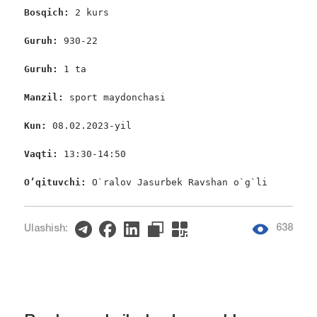
Bosqich: 
2 kurs

Guruh: 
930-22

Guruh: 
1 ta

Manzil: 
sport maydonchasi

Kun: 
08.02.2023-yil

Vaqti: 
13:30-14:50

O’qituvchi: 
O`ralov Jasurbek Ravshan o`g`li
638
Ulashish: