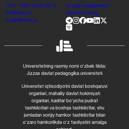
13 57
+998 72 226 68 10
soʻnggi yangiliklardan
info@jdpu.uz
xabardor boʻling.
jiz.jdpi@exat.uz
Universitetning rasmiy nomi oʻzbek tilida:
Jizzax davlat pedagogika universiteti
Universitet iqtisodiyotni davlat boshqaruvi
organlari, mahalliy davlat hokimiyati
organlari, kadrlar boʻyicha pudrat
tashkilotlari va boshqa tashkilotlar, shu
jumladan xorijiy hamkor tashkilotlar bilan
oʻzaro hamkorlikda oʻz faoliyatini amalga