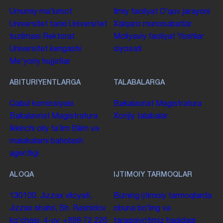
Umumiy maʼlumot
Ilmiy faoliyat
Oʻquv jarayoni
Universitet tarixi
Universitet
Xalqaro munosabatlar
tuzilmasi
Rektorat
Moliyaviy faoliyat
Yoshlar
Universitet kengashi
siyosati
Me'yoriy hujjatlar
ABITURIYENTLARGA
TALABALARGA
Qabul komissiyasi
Bakalavriat
Magistratura
Bakalavriat
Magistratura
Xorijiy talabalar
Ikkinchi oliy taʼlim
Bilim va
malakalarni baholash
agentligi
ALOQA
IJTIMOIY TARMOQLAR
130100. Jizzax viloyati,
Bizning ijtimoiy tarmoqlarda
Jizzax shahri, Sh. Rashidov
obuna boʻling va
koʻchasi, 4-uy.
+998 72 226
taraqqiyotimiz haqidagi