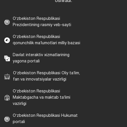
oshiradi.
Oʻzbekiston Respublikasi
Prezidentining rasmiy veb-sayti
Oʻzbekiston Respublikasi
qonunchilik maʼlumotlari milliy bazasi
Davlat interaktiv xizmatlarining
yagona portali
Oʻzbekiston Respublikasi Oliy taʼlim,
fan va innovatsiyalar vazirligi
Oʻzbekiston Respublikasi
Maktabgacha va maktab taʼlimi
vazirligi
Oʻzbekiston Respublikasi Hukumat
portali