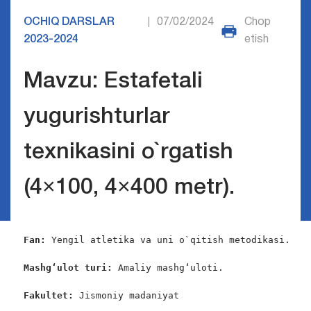
OCHIQ DARSLAR
07/02/2024
Chop
|
2023-2024
etish
Mavzu: Estafetali
yugurishturlar
texnikasini o`rgatish
(4×100, 4×400 metr).
Fan: 
Yengil atletika va uni o`qitish metodikasi.

Mashg‘ulot turi:
 Amaliy mashg‘uloti.

Fakultet:
 Jismoniy madaniyat
