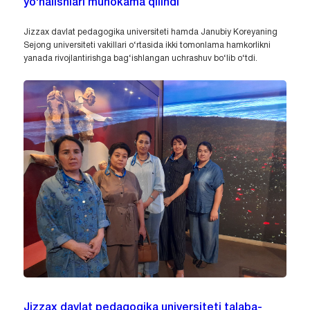
yo‘nalishlari muhokama qilindi
Jizzax davlat pedagogika universiteti hamda Janubiy Koreyaning
Sejong universiteti vakillari o‘rtasida ikki tomonlama hamkorlikni
yanada rivojlantirishga bag‘ishlangan uchrashuv bo‘lib o‘tdi.
Jizzax davlat pedagogika universiteti talaba-