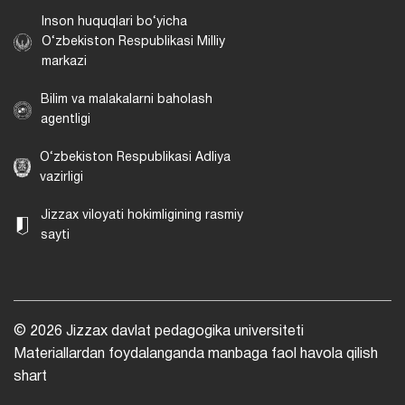
Inson huquqlari bo‘yicha
O‘zbekiston Respublikasi Milliy
markazi
Bilim va malakalarni baholash
agentligi
O‘zbekiston Respublikasi Adliya
vazirligi
Jizzax viloyati hokimligining rasmiy
sayti
© 2026 Jizzax davlat pedagogika universiteti
Materiallardan foydalanganda manbaga faol havola qilish
shart