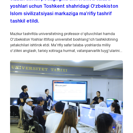
yoshlari uchun Toshkent shahridagi O‘zbekiston
Islom sivilizatsiyasi markaziga ma’rifiy tashrif
tashkil etildi.
Mazkur tashrifda universitetning professor-o‘qituvchilari hamda
O‘zbekiston Yoshlar ittifoqi universitet boshlang‘ich tashkilotining
yetakchilari ishtirok etdi. Ma’rifiy safar talaba-yoshlarda milliy
o‘zlikni anglash, tarixiy xotiraga hurmat, vatanparvarlik tuyg‘ularini...