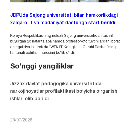
JDPUda Sejong universiteti bilan hamkorlikdagi
xalqaro IT va madaniyat dasturiga start berildi
Koreya Respublikasining nufuzli Sejong universitetidan tashrif
buyurgan 23 nafar talaba hamda professor-o‘qituvchilardan iborat
delegatsiya ishtirokida “WFK IT Ko‘ngillilar Guruhi Dasturi”ning
tantanali ochilish marosimi bo‘lib o‘tdi.
So'nggi yangiliklar
Jizzax davlat pedagogika universitetida
narkojinoyatlar profilaktikasi bo‘yicha o‘rganish
ishlari olib borildi
28/07/2026