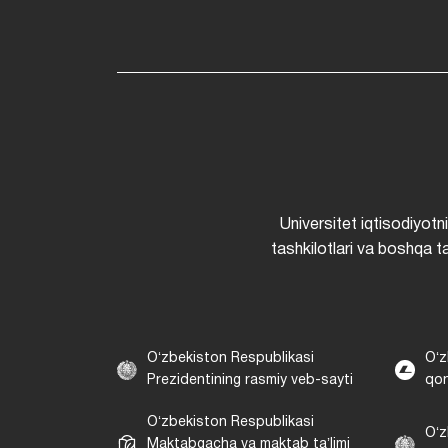
Universitet iqtisodiyotn
tashkilotlari va boshqa ta
Oʻzbekiston Respublikasi
Oʻz
Prezidentining rasmiy veb-sayti
qon
Oʻzbekiston Respublikasi
Oʻz
Maktabgacha va maktab taʼlimi