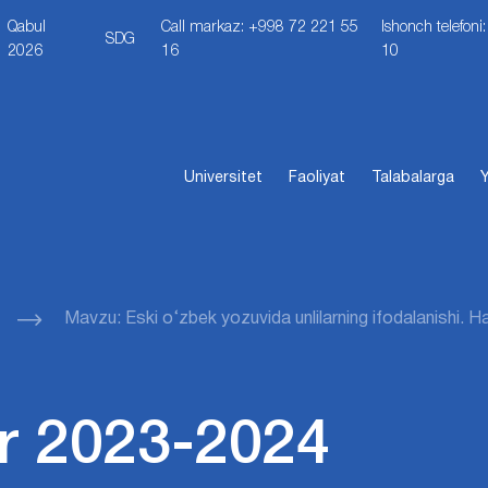
Qabul
Call markaz: +998 72 221 55
Ishonch telefon
SDG
2026
16
10
Universitet
Faoliyat
Talabalarga
Y
Mavzu: Eski o‘zbek yozuvida unlilarning ifodalanishi. H
r 2023-2024