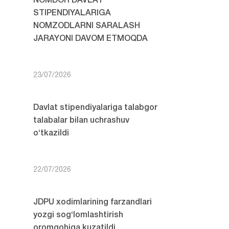
NOMDOR DAVLAT
STIPENDIYALARIGA
NOMZODLARNI SARALASH
JARAYONI DAVOM ETMOQDA
23/07/2026
Davlat stipendiyalariga talabgor
talabalar bilan uchrashuv
o‘tkazildi
22/07/2026
JDPU xodimlarining farzandlari
yozgi sog‘lomlashtirish
oromgohiga kuzatildi