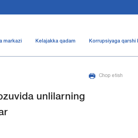
a markazi
Kelajakka qadam
Korrupsiyaga qarshi
Chop etish
ozuvida unlilarning
ar