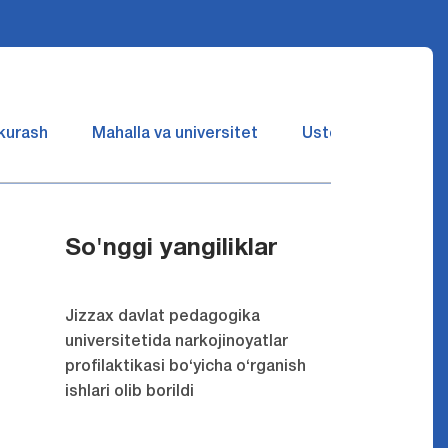
 kurash
Mahalla va universitet
Ustozlar suhbatin 
So'nggi yangiliklar
Jizzax davlat pedagogika
universitetida narkojinoyatlar
profilaktikasi bo‘yicha o‘rganish
ishlari olib borildi