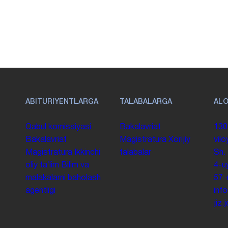
ABITURIYENTLARGA
TALABALARGA
AL
Qabul komissiyasi
Bakalavriat
130
Bakalavriat
Magistratura
Xorijiy
vilo
Magistratura
Ikkinchi
talabalar
Sh.
oliy taʼlim
Bilim va
4-u
malakalarni baholash
57
agentligi
inf
jiz