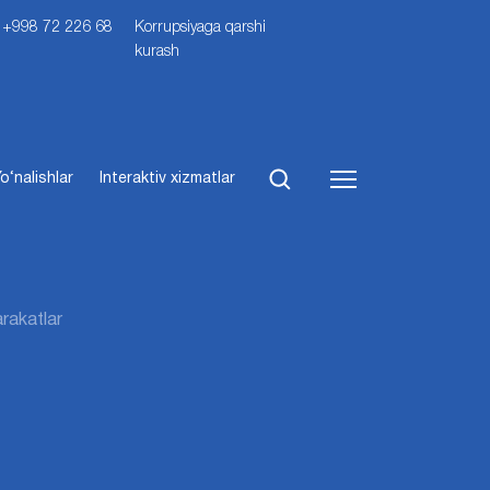
i: +998 72 226 68
Korrupsiyaga qarshi
kurash
o‘nalishlar
Interaktiv xizmatlar
arakatlar