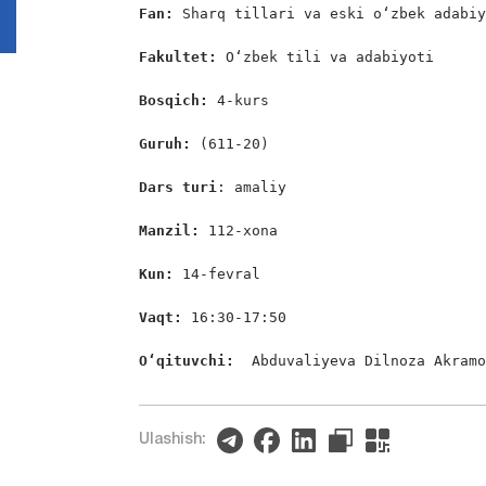
Fan: 
Sharq tillari va eski o‘zbek adabiy
Fakultet: 
O‘zbek tili va adabiyoti

Bosqich: 
4-kurs

Guruh: 
(611-20)

Dars
turi
: amaliy

Manzil: 
112-xona

Kun: 
14-fevral

Vaqt: 
16:30-17:50

O‘qituvchi:  
Abduvaliyeva Dilnoza Akram
Ulashish: