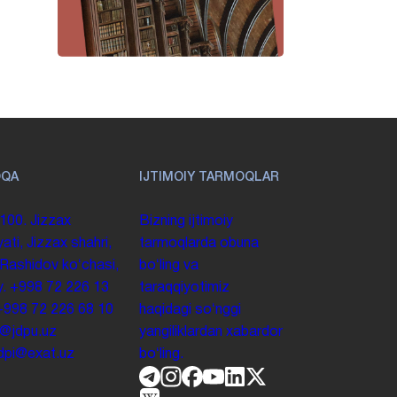
OQA
IJTIMOIY TARMOQLAR
100. Jizzax
Bizning ijtimoiy
yati, Jizzax shahri,
tarmoqlarda obuna
 Rashidov koʻchasi,
boʻling va
y.
+998 72 226 13
taraqqiyotimiz
+998 72 226 68 10
haqidagi soʻnggi
o@jdpu.uz
yangiliklardan xabardor
.jdpi@exat.uz
boʻling.