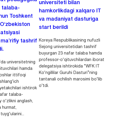
universiteti bilan
i talaba-
hamkorlikdagi xalqaro IT
chun Toshkent
va madaniyat dasturiga
 O‘zbekiston
start berildi
zatsiyasi
Koreya Respublikasining nufuzli
a’rifiy tashrif
Sejong universitetidan tashrif
i.
buyurgan 23 nafar talaba hamda
professor-o‘qituvchilardan iborat
da universitetning
delegatsiya ishtirokida “WFK IT
ituvchilari hamda
Ko‘ngillilar Guruhi Dasturi”ning
shlar ittifoqi
tantanali ochilish marosimi bo‘lib
shlang‘ich
o‘tdi.
yetakchilari ishtirok
safar talaba-
y o‘zlikni anglash,
a hurmat,
uyg‘ularini...