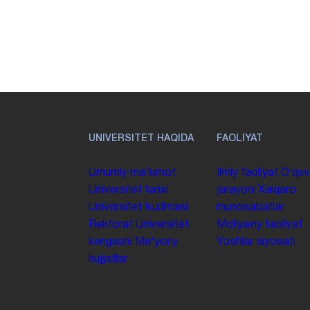
UNIVERSITET HAQIDA
FAOLIYAT
Umumiy maʼlumot
Ilmiy faoliyat
Oʻquv
Universitet tarixi
jarayoni
Xalqaro
Universitet tuzilmasi
munosabatlar
Rektorat
Universitet
Moliyaviy faoliyat
kengashi
Me'yoriy
Yoshlar siyosati
hujjatlar