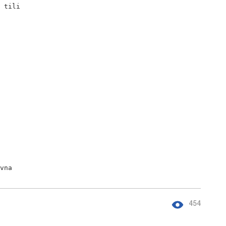
 tili

ovna
454