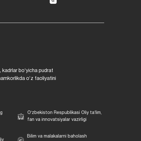
, kadrlar boʻyicha pudrat
hamkorlikda oʻz faoliyatini
ng
Oʻzbekiston Respublikasi Oliy taʼlim,
fan va innovatsiyalar vazirligi
Bilim va malakalarni baholash
iy