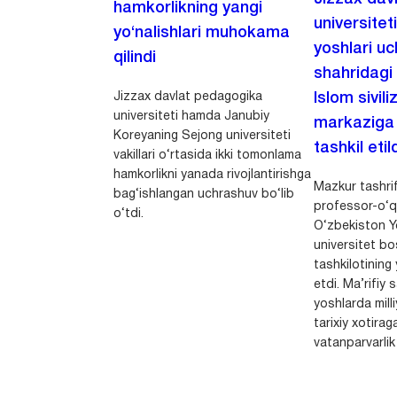
hamkorlikning yangi
universitet
yo‘nalishlari muhokama
yoshlari u
qilindi
shahridagi
Jizzax davlat pedagogika
Islom sivili
universiteti hamda Janubiy
markaziga m
Koreyaning Sejong universiteti
tashkil etild
vakillari o‘rtasida ikki tomonlama
hamkorlikni yanada rivojlantirishga
Mazkur tashrif
bag‘ishlangan uchrashuv bo‘lib
professor-o‘q
o‘tdi.
O‘zbekiston Yo
universitet bo
tashkilotining 
etdi. Ma’rifiy 
yoshlarda milli
tarixiy xotirag
vatanparvarlik t