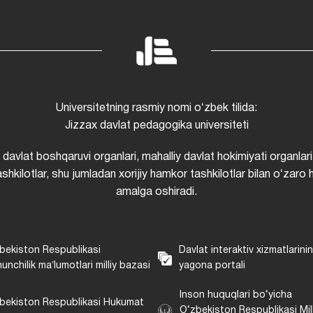
Universitetning rasmiy nomi oʻzbek tilida:
Jizzax davlat pedagogika universiteti
i davlat boshqaruvi organlari, mahalliy davlat hokimiyati organlari
shkilotlar, shu jumladan xorijiy hamkor tashkilotlar bilan oʻzaro 
amalga oshiradi.
bekiston Respublikasi
Davlat interaktiv xizmatlarini
unchilik maʼlumotlari milliy bazasi
yagona portali
Inson huquqlari bo‘yicha
bekiston Respublikasi Hukumat
O‘zbekiston Respublikasi Mill