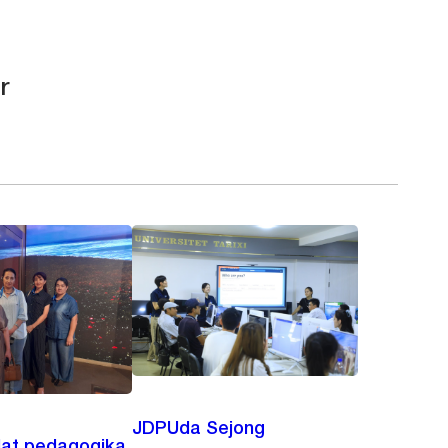
r
JDPUda Sejong
lat pedagogika