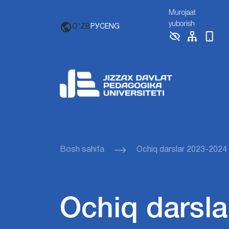
Murojaat
yuborish
O'ZB
РУС
ENG
Bosh sahifa
Ochiq darslar 2023-2024
Ochiq darsla