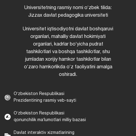
Universitetning rasmiy nomi oʻzbek tilida:
Jizzax davlat pedagogika universiteti
Universitet iqtisodiyotni davlat boshqaruvi
organlari, mahalliy davlat hokimiyati
organlari, kadrlar boʻyicha pudrat
tashkilotlari va boshqa tashkilotlar, shu
jumladan xorijiy hamkor tashkilotlar bilan
oʻzaro hamkorlikda oʻz faoliyatini amalga
oshiradi.
Oʻzbekiston Respublikasi
Prezidentining rasmiy veb-sayti
Oʻzbekiston Respublikasi
qonunchilik maʼlumotlari milliy bazasi
Davlat interaktiv xizmatlarining