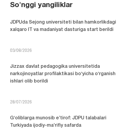
So'nggi yangiliklar
JDPUda Sejong universiteti bilan hamkorlikdagi
xalqaro IT va madaniyat dasturiga start berildi
03/08/2026
Jizzax davlat pedagogika universitetida
narkojinoyatlar profilaktikasi bo‘yicha o‘rganish
ishlari olib borildi
28/07/2026
G‘oliblarga munosib e’tirof: JDPU talabalari
Turkiyada ijodiy-ma’rifiy safarda