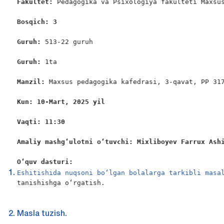
Fakultet:
 Pedagogika va Psixologiya fakulteti Maxsus
Bosqich: 3
Guruh:
 513-22 guruh

Guruh:
 1ta

Manzil:
 Maxsus pedagogika kafedrasi, 3-qavat, PP 317
Kun: 10-Mart, 2025 yil
Vaqti: 11:30
Amaliy mashg‘ulotni o‘tuvchi: Mixliboyev Farrux Ash
O‘quv dasturi:
Eshitishida nuqsoni bo‘lgan bolalarga tarkibli masa
tanishishga o‘rgatish.

Masla tuzish.