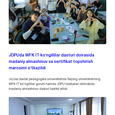
JDPUda WFK IT ko‘ngillilar dasturi doirasida
madaniy almashinuv va sertifikat topshirish
marosimi o‘tkazildi
Jizzax davlat pedagogika universitetida Sejong universitetining
WFK IT ko‘ngillilar guruhi hamda JDPU talabalari ishtirokida
madaniy almashinuv dasturi tashkil etildi.