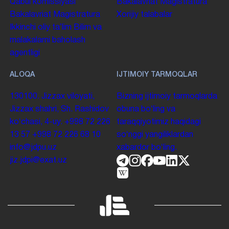
Qabul komissiyasi
Bakalavriat
Magistratura
Bakalavriat
Magistratura
Xorijiy talabalar
Ikkinchi oliy taʼlim
Bilim va
malakalarni baholash
agentligi
ALOQA
IJTIMOIY TARMOQLAR
130100. Jizzax viloyati,
Bizning ijtimoiy tarmoqlarda
Jizzax shahri, Sh. Rashidov
obuna boʻling va
koʻchasi, 4-uy.
+998 72 226
taraqqiyotimiz haqidagi
13 57
+998 72 226 68 10
soʻnggi yangiliklardan
info@jdpu.uz
xabardor boʻling.
jiz.jdpi@exat.uz