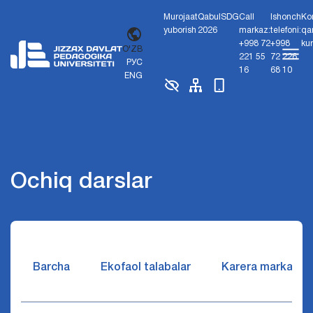
Murojaat
Qabul
SDG
Call
Ishonch
Ko
yuborish
2026
markaz:
telefoni:
qa
+998 72
+998
ku
O'ZB
221 55
72 226
РУС
16
68 10
ENG
Ochiq darslar
Barcha
Ekofaol talabalar
Karera markazi