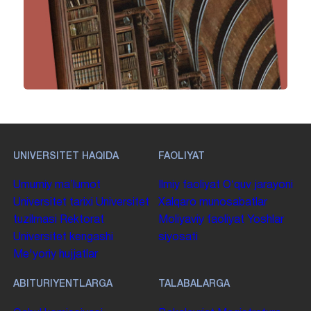
UNIVERSITET HAQIDA
FAOLIYAT
Umumiy maʼlumot
Ilmiy faoliyat
Oʻquv jarayoni
Universitet tarixi
Universitet
Xalqaro munosabatlar
tuzilmasi
Rektorat
Moliyaviy faoliyat
Yoshlar
Universitet kengashi
siyosati
Me'yoriy hujjatlar
ABITURIYENTLARGA
TALABALARGA