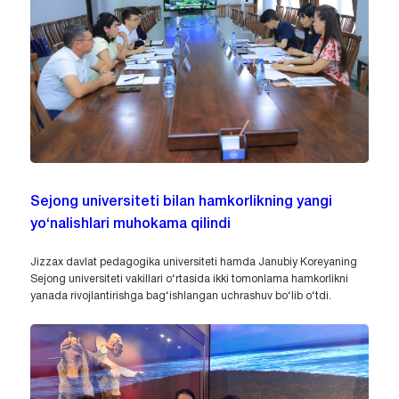
Sejong universiteti bilan hamkorlikning yangi
yo‘nalishlari muhokama qilindi
Jizzax davlat pedagogika universiteti hamda Janubiy Koreyaning
Sejong universiteti vakillari o‘rtasida ikki tomonlama hamkorlikni
yanada rivojlantirishga bag‘ishlangan uchrashuv bo‘lib o‘tdi.