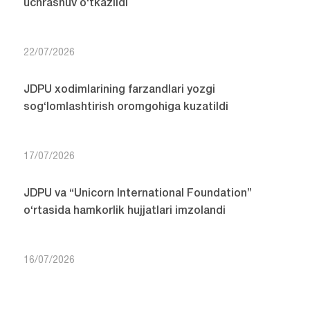
uchrashuv o‘tkazildi
22/07/2026
JDPU xodimlarining farzandlari yozgi
sog‘lomlashtirish oromgohiga kuzatildi
17/07/2026
JDPU va “Unicorn International Foundation”
o‘rtasida hamkorlik hujjatlari imzolandi
16/07/2026