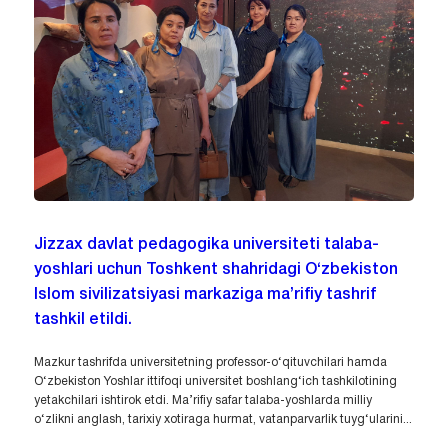
Jizzax davlat pedagogika universiteti talaba-
yoshlari uchun Toshkent shahridagi O‘zbekiston
Islom sivilizatsiyasi markaziga ma’rifiy tashrif
tashkil etildi.
Mazkur tashrifda universitetning professor-o‘qituvchilari hamda
O‘zbekiston Yoshlar ittifoqi universitet boshlang‘ich tashkilotining
yetakchilari ishtirok etdi. Ma’rifiy safar talaba-yoshlarda milliy
o‘zlikni anglash, tarixiy xotiraga hurmat, vatanparvarlik tuyg‘ularini...