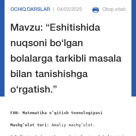
OCHIQ DARSLAR
04/03/2025
Chop etish
|
Mavzu: “Eshitishida
nuqsoni bo‘lgan
bolalarga tarkibli masala
bilan tanishishga
o‘rgatish.”
FAN: Matematika o‘qitish texnologiyasi
Mashg‘ulot turi:
 Amaliy mashg‘ulot.
