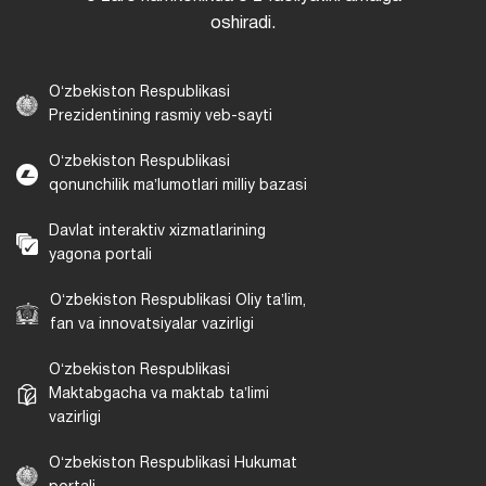
oshiradi.
Oʻzbekiston Respublikasi
Prezidentining rasmiy veb-sayti
Oʻzbekiston Respublikasi
qonunchilik maʼlumotlari milliy bazasi
Davlat interaktiv xizmatlarining
yagona portali
Oʻzbekiston Respublikasi Oliy taʼlim,
fan va innovatsiyalar vazirligi
Oʻzbekiston Respublikasi
Maktabgacha va maktab taʼlimi
vazirligi
Oʻzbekiston Respublikasi Hukumat