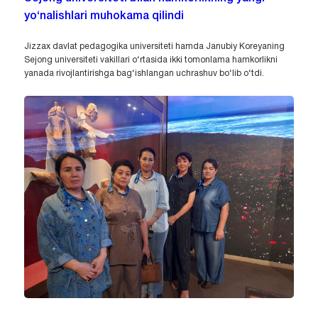
yo‘nalishlari muhokama qilindi
Jizzax davlat pedagogika universiteti hamda Janubiy Koreyaning
Sejong universiteti vakillari o‘rtasida ikki tomonlama hamkorlikni
yanada rivojlantirishga bag‘ishlangan uchrashuv bo‘lib o‘tdi.