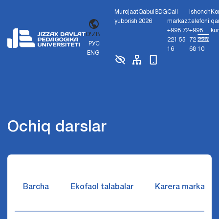
Murojaat
Qabul
SDG
Call
Ishonch
Ko
yuborish
2026
markaz:
telefoni:
qa
+998 72
+998
ku
O'ZB
221 55
72 226
РУС
16
68 10
ENG
Ochiq darslar
Barcha
Ekofaol talabalar
Karera markazi