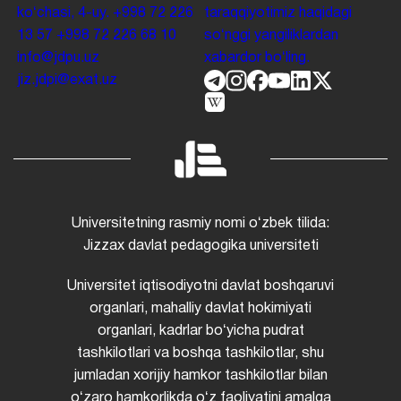
koʻchasi, 4-uy.
+998 72 226
taraqqiyotimiz haqidagi
13 57
+998 72 226 68 10
soʻnggi yangiliklardan
info@jdpu.uz
xabardor boʻling.
jiz.jdpi@exat.uz
Universitetning rasmiy nomi oʻzbek tilida:
Jizzax davlat pedagogika universiteti
Universitet iqtisodiyotni davlat boshqaruvi
organlari, mahalliy davlat hokimiyati
organlari, kadrlar boʻyicha pudrat
tashkilotlari va boshqa tashkilotlar, shu
jumladan xorijiy hamkor tashkilotlar bilan
oʻzaro hamkorlikda oʻz faoliyatini amalga