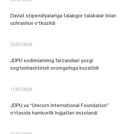
23/07/2026
Davlat stipendiyalariga talabgor talabalar bilan
uchrashuv o‘tkazildi
22/07/2026
JDPU xodimlarining farzandlari yozgi
sog‘lomlashtirish oromgohiga kuzatildi
17/07/2026
JDPU va “Unicorn International Foundation”
o‘rtasida hamkorlik hujjatlari imzolandi