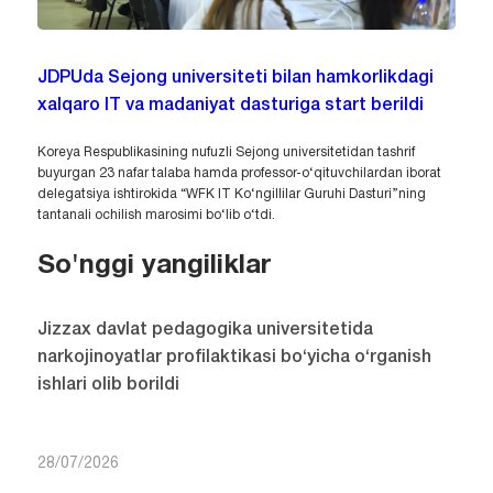
JDPUda Sejong universiteti bilan hamkorlikdagi
xalqaro IT va madaniyat dasturiga start berildi
Koreya Respublikasining nufuzli Sejong universitetidan tashrif
buyurgan 23 nafar talaba hamda professor-o‘qituvchilardan iborat
delegatsiya ishtirokida “WFK IT Ko‘ngillilar Guruhi Dasturi”ning
tantanali ochilish marosimi bo‘lib o‘tdi.
So'nggi yangiliklar
Jizzax davlat pedagogika universitetida
narkojinoyatlar profilaktikasi bo‘yicha o‘rganish
ishlari olib borildi
28/07/2026