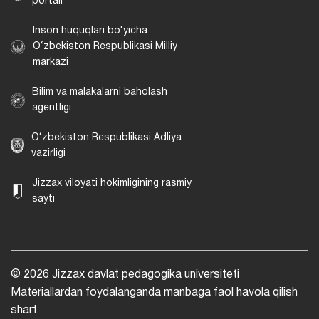
portali
Inson huquqlari bo‘yicha
O‘zbekiston Respublikasi Milliy
markazi
Bilim va malakalarni baholash
agentligi
O‘zbekiston Respublikasi Adliya
vazirligi
Jizzax viloyati hokimligining rasmiy
sayti
© 2026 Jizzax davlat pedagogika universiteti
Materiallardan foydalanganda manbaga faol havola qilish
shart