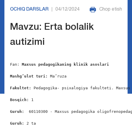
OCHIQ DARSLAR
04/12/2024
Chop etish
|
Mavzu: Erta bolalik
autizimi
Fan: 
Maxsus pedagogikaning klinik asoslari 
Mashg’ulot turi:
 Ma’ruza

Fakultet:
 Pedagogika- psixalogiya fakulteti. Maxsus 
Bosqich: 
1

Guruh:  
60110300 - Maxsus pedagogika oligofrenopedag
Guruh: 
2 ta
