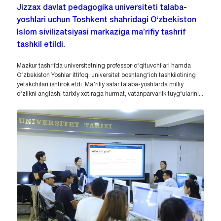
Jizzax davlat pedagogika universiteti talaba-
yoshlari uchun Toshkent shahridagi O‘zbekiston
Islom sivilizatsiyasi markaziga ma’rifiy tashrif
tashkil etildi.
Mazkur tashrifda universitetning professor-o‘qituvchilari hamda
O‘zbekiston Yoshlar ittifoqi universitet boshlang‘ich tashkilotining
yetakchilari ishtirok etdi. Ma’rifiy safar talaba-yoshlarda milliy
o‘zlikni anglash, tarixiy xotiraga hurmat, vatanparvarlik tuyg‘ularini...