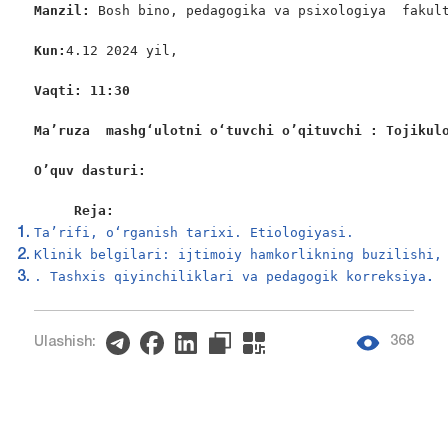
Manzil: 
Bosh bino, pedagogika va psixologiya  fakult
Kun:
4.12 2024 yil,

Vaqti: 11:30
Ma’ruza  mashgʻulotni oʻtuvchi o’qituvchi : Tojikul
O’quv dasturi:
     Reja:
Ta’rifi, o‘rganish tarixi. Etiologiyasi.
Klinik belgilari: ijtimoiy hamkorlikning buzilishi,
. Tashxis qiyinchiliklari va pedagogik korreksiya
.
368
Ulashish: