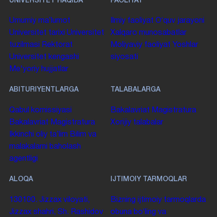
UNIVERSITET HAQIDA
FAOLIYAT
Umumiy maʼlumot
Ilmiy faoliyat
Oʻquv jarayoni
Universitet tarixi
Universitet
Xalqaro munosabatlar
tuzilmasi
Rektorat
Moliyaviy faoliyat
Yoshlar
Universitet kengashi
siyosati
Me'yoriy hujjatlar
ABITURIYENTLARGA
TALABALARGA
Qabul komissiyasi
Bakalavriat
Magistratura
Bakalavriat
Magistratura
Xorijiy talabalar
Ikkinchi oliy taʼlim
Bilim va
malakalarni baholash
agentligi
ALOQA
IJTIMOIY TARMOQLAR
130100. Jizzax viloyati,
Bizning ijtimoiy tarmoqlarda
Jizzax shahri, Sh. Rashidov
obuna boʻling va