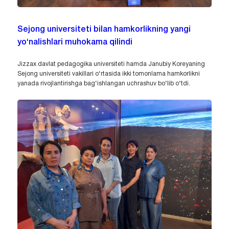
Sejong universiteti bilan hamkorlikning yangi
yo‘nalishlari muhokama qilindi
Jizzax davlat pedagogika universiteti hamda Janubiy Koreyaning
Sejong universiteti vakillari o‘rtasida ikki tomonlama hamkorlikni
yanada rivojlantirishga bag‘ishlangan uchrashuv bo‘lib o‘tdi.