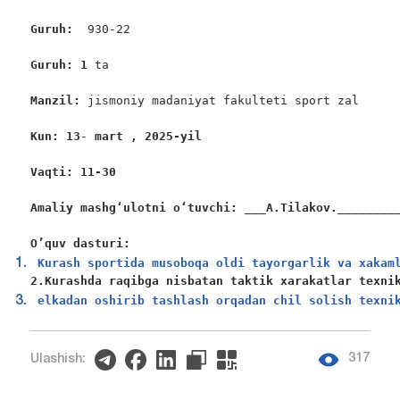
Guruh:  
930-22

Guruh: 1
 ta

Manzil: 
jismoniy madaniyat fakulteti sport zal

Kun: 13
-
 mart , 2025-yil
Vaqti: 11-30
Amaliy mashgʻulotni oʻtuvchi: ___A.Tilakov.________
O’quv dasturi:
 Kurash sportida musoboqa oldi tayorgarlik va xakam
2.Kurashda raqibga nisbatan taktik xarakatlar texni
 elkadan oshirib tashlash orqadan chil solish texni
317
Ulashish: