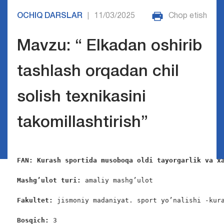
OCHIQ DARSLAR
11/03/2025
Chop etish
|
Mavzu: “ Elkadan oshirib
tashlash orqadan chil
solish texnikasini
takomillashtirish”
FAN: Kurash sportida musoboqa oldi tayorgarlik va x
Mashg’ulot turi:
 amaliy mashg’ulot

Fakultet:
 jismoniy madaniyat. sport yo’nalishi -kura
Bosqich: 
3
