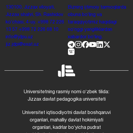
130100. Jizzax viloyati,
Bizning ijtimoiy tarmoqlarda
Jizzax shahri, Sh. Rashidov
obuna boʻling va
koʻchasi, 4-uy.
+998 72 226
taraqqiyotimiz haqidagi
13 57
+998 72 226 68 10
soʻnggi yangiliklardan
info@jdpu.uz
xabardor boʻling.
jiz.jdpi@exat.uz
Universitetning rasmiy nomi oʻzbek tilida:
Jizzax davlat pedagogika universiteti
Universitet iqtisodiyotni davlat boshqaruvi
organlari, mahalliy davlat hokimiyati
organlari, kadrlar boʻyicha pudrat