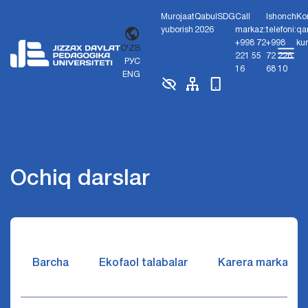
Murojaat
Qabul
SDG
Call
Ishonch
Ko
yuborish
2026
markaz:
telefoni:
qa
+998 72
+998
ku
O'ZB
221 55
72 226
РУС
16
68 10
ENG
Ochiq darslar
Barcha
Ekofaol talabalar
Karera markazi