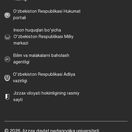
Oʻzbekiston Respublikasi Hukumat
portali
Inson huquqlari bo‘yicha
O‘zbekiston Respublikasi Milliy
markazi
Bilim va malakalarni baholash
agentligi
O‘zbekiston Respublikasi Adliya
vazirligi
Jizzax viloyati hokimligining rasmiy
sayti
© 2026 Jizzax davlat pedagogika universiteti