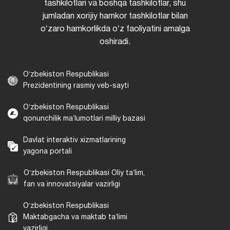
tashkilotlari va boshqa tashkilotlar, shu
jumladan xorijiy hamkor tashkilotlar bilan
oʻzaro hamkorlikda oʻz faoliyatini amalga
oshiradi.
Oʻzbekiston Respublikasi
Prezidentining rasmiy veb-sayti
Oʻzbekiston Respublikasi
qonunchilik maʼlumotlari milliy bazasi
Davlat interaktiv xizmatlarining
yagona portali
Oʻzbekiston Respublikasi Oliy taʼlim,
fan va innovatsiyalar vazirligi
Oʻzbekiston Respublikasi
Maktabgacha va maktab taʼlimi
vazirligi