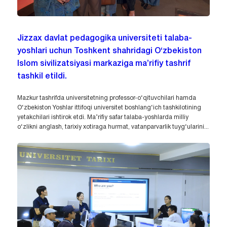
Jizzax davlat pedagogika universiteti talaba-
yoshlari uchun Toshkent shahridagi O‘zbekiston
Islom sivilizatsiyasi markaziga ma’rifiy tashrif
tashkil etildi.
Mazkur tashrifda universitetning professor-o‘qituvchilari hamda
O‘zbekiston Yoshlar ittifoqi universitet boshlang‘ich tashkilotining
yetakchilari ishtirok etdi. Ma’rifiy safar talaba-yoshlarda milliy
o‘zlikni anglash, tarixiy xotiraga hurmat, vatanparvarlik tuyg‘ularini...