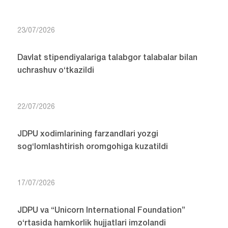
23/07/2026
Davlat stipendiyalariga talabgor talabalar bilan
uchrashuv o‘tkazildi
22/07/2026
JDPU xodimlarining farzandlari yozgi
sog‘lomlashtirish oromgohiga kuzatildi
17/07/2026
JDPU va “Unicorn International Foundation”
o‘rtasida hamkorlik hujjatlari imzolandi