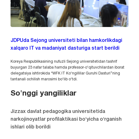
JDPUda Sejong universiteti bilan hamkorlikdagi
xalqaro IT va madaniyat dasturiga start berildi
Koreya Respublikasining nufuzli Sejong universitetidan tashrif
buyurgan 23 nafar talaba hamda professor-o‘qituvchilardan iborat
delegatsiya ishtirokida “WFK IT Ko‘ngillilar Guruhi Dasturi”ning
tantanali ochilish marosimi bo‘lib o‘tdi.
So'nggi yangiliklar
Jizzax davlat pedagogika universitetida
narkojinoyatlar profilaktikasi bo‘yicha o‘rganish
ishlari olib borildi