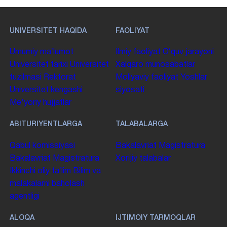
UNIVERSITET HAQIDA
FAOLIYAT
Umumiy maʼlumot
Ilmiy faoliyat
Oʻquv jarayoni
Universitet tarixi
Universitet
Xalqaro munosabatlar
tuzilmasi
Rektorat
Moliyaviy faoliyat
Yoshlar
Universitet kengashi
siyosati
Me'yoriy hujjatlar
ABITURIYENTLARGA
TALABALARGA
Qabul komissiyasi
Bakalavriat
Magistratura
Bakalavriat
Magistratura
Xorijiy talabalar
Ikkinchi oliy taʼlim
Bilim va
malakalarni baholash
agentligi
ALOQA
IJTIMOIY TARMOQLAR