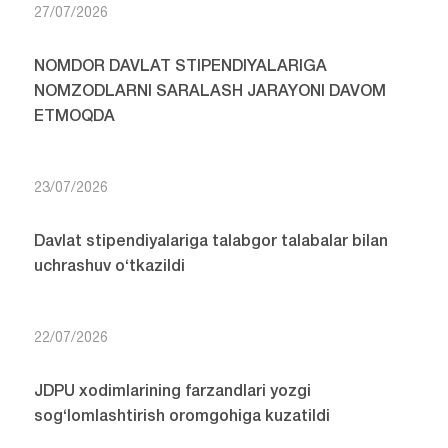
27/07/2026
NOMDOR DAVLAT STIPENDIYALARIGA
NOMZODLARNI SARALASH JARAYONI DAVOM
ETMOQDA
23/07/2026
Davlat stipendiyalariga talabgor talabalar bilan
uchrashuv o‘tkazildi
22/07/2026
JDPU xodimlarining farzandlari yozgi
sog‘lomlashtirish oromgohiga kuzatildi