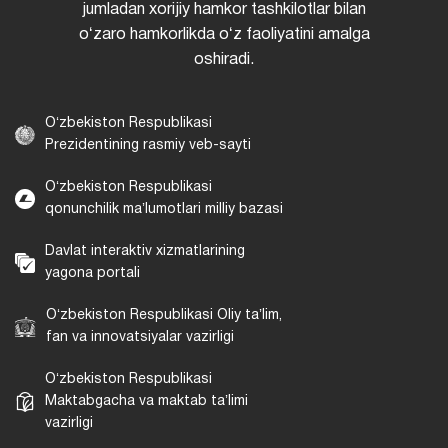
jumladan xorijiy hamkor tashkilotlar bilan
oʻzaro hamkorlikda oʻz faoliyatini amalga
oshiradi.
Oʻzbekiston Respublikasi
Prezidentining rasmiy veb-sayti
Oʻzbekiston Respublikasi
qonunchilik maʼlumotlari milliy bazasi
Davlat interaktiv xizmatlarining
yagona portali
Oʻzbekiston Respublikasi Oliy taʼlim,
fan va innovatsiyalar vazirligi
Oʻzbekiston Respublikasi
Maktabgacha va maktab taʼlimi
vazirligi