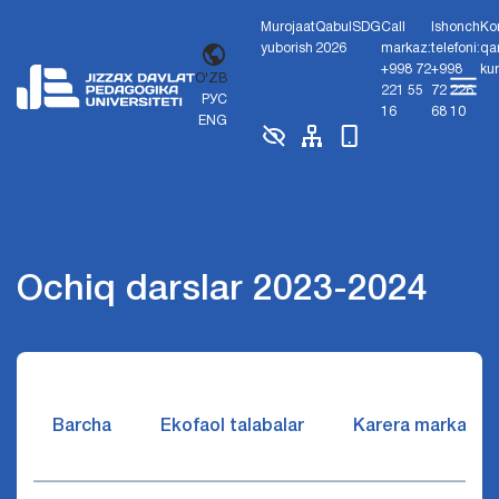
Murojaat
Qabul
SDG
Call
Ishonch
Ko
yuborish
2026
markaz:
telefoni:
qa
+998 72
+998
ku
O'ZB
221 55
72 226
РУС
16
68 10
ENG
Ochiq darslar 2023-2024
Barcha
Ekofaol talabalar
Karera markazi