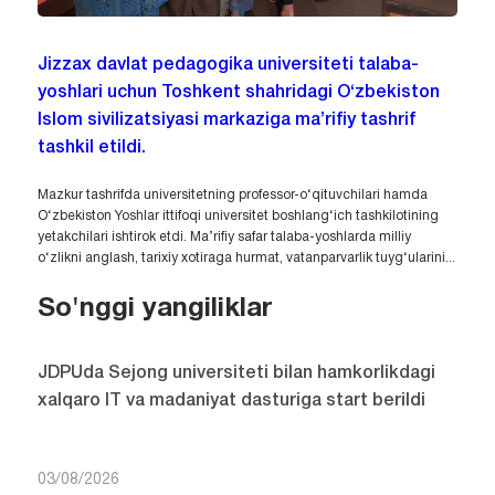
Jizzax davlat pedagogika universiteti talaba-
yoshlari uchun Toshkent shahridagi O‘zbekiston
Islom sivilizatsiyasi markaziga ma’rifiy tashrif
tashkil etildi.
Mazkur tashrifda universitetning professor-o‘qituvchilari hamda
O‘zbekiston Yoshlar ittifoqi universitet boshlang‘ich tashkilotining
yetakchilari ishtirok etdi. Ma’rifiy safar talaba-yoshlarda milliy
o‘zlikni anglash, tarixiy xotiraga hurmat, vatanparvarlik tuyg‘ularini...
So'nggi yangiliklar
JDPUda Sejong universiteti bilan hamkorlikdagi
xalqaro IT va madaniyat dasturiga start berildi
03/08/2026