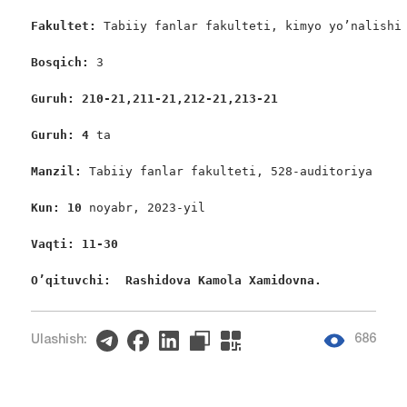
Fakultet:
 Tabiiy fanlar fakulteti, kimyo yo’nalishi

Bosqich: 
3

Guruh: 210-21,211-21,212-21,213-21  
Guruh: 4
 ta

Manzil: 
Tabiiy fanlar fakulteti, 528-auditoriya

Kun: 10
 noyabr, 2023-yil

Vaqti: 11-30
O’qituvchi:  Rashidova Kamola Xamidovna. 
686
Ulashish: