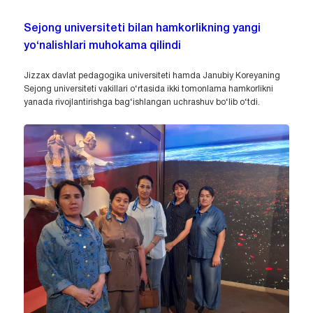
Sejong universiteti bilan hamkorlikning yangi
yo‘nalishlari muhokama qilindi
Jizzax davlat pedagogika universiteti hamda Janubiy Koreyaning
Sejong universiteti vakillari o‘rtasida ikki tomonlama hamkorlikni
yanada rivojlantirishga bag‘ishlangan uchrashuv bo‘lib o‘tdi.