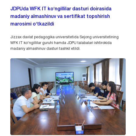
JDPUda WFK IT ko‘ngillilar dasturi doirasida
madaniy almashinuv va sertifikat topshirish
marosimi o‘tkazildi
Jizzax davlat pedagogika universitetida Sejong universitetining
WFK IT ko‘ngillilar guruhi hamda JDPU talabalari ishtirokida
madaniy almashinuv dasturi tashkil etildi.