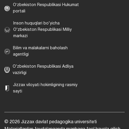
Oʻzbekiston Respublikasi Hukumat
portali
Inson huquqlari bo‘yicha
O‘zbekiston Respublikasi Milliy
markazi
Bilim va malakalarni baholash
agentligi
O‘zbekiston Respublikasi Adliya
vazirligi
Jizzax viloyati hokimligining rasmiy
sayti
© 2026 Jizzax davlat pedagogika universiteti