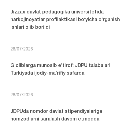
Jizzax davlat pedagogika universitetida
narkojinoyatlar profilaktikasi bo‘yicha o‘rganish
ishlari olib borildi
28/07/2026
G‘oliblarga munosib e’tirof: JDPU talabalari
Turkiyada ijodiy-ma’rifiy safarda
28/07/2026
JDPUda nomdor davlat stipendiyalariga
nomzodlarni saralash davom etmoqda