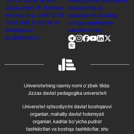
130100. Jizzax viloyati,
Bizning ijtimoiy tarmoqlarda
Jizzax shahri, Sh. Rashidov
obuna boʻling va
koʻchasi, 4-uy.
+998 72 226
taraqqiyotimiz haqidagi
13 57
+998 72 226 68 10
soʻnggi yangiliklardan
info@jdpu.uz
xabardor boʻling.
jiz.jdpi@exat.uz
Universitetning rasmiy nomi oʻzbek tilida:
Jizzax davlat pedagogika universiteti
Universitet iqtisodiyotni davlat boshqaruvi
organlari, mahalliy davlat hokimiyati
organlari, kadrlar boʻyicha pudrat
tashkilotlari va boshqa tashkilotlar, shu