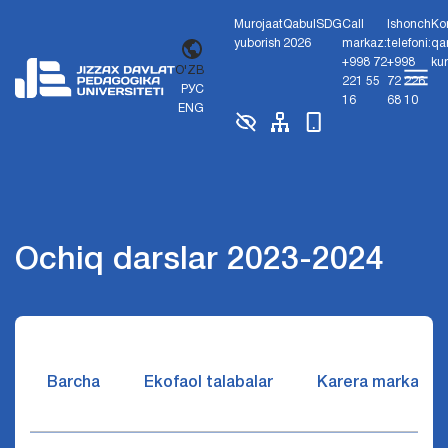
Murojaat
Qabul
SDG
Call
Ishonch
Ko
yuborish
2026
markaz:
telefoni:
qa
+998 72
+998
ku
O'ZB
221 55
72 226
РУС
16
68 10
ENG
Ochiq darslar 2023-2024
Barcha
Ekofaol talabalar
Karera markazi