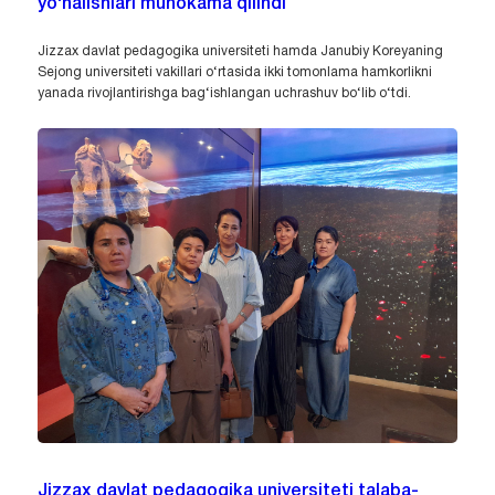
yo‘nalishlari muhokama qilindi
Jizzax davlat pedagogika universiteti hamda Janubiy Koreyaning
Sejong universiteti vakillari o‘rtasida ikki tomonlama hamkorlikni
yanada rivojlantirishga bag‘ishlangan uchrashuv bo‘lib o‘tdi.
Jizzax davlat pedagogika universiteti talaba-