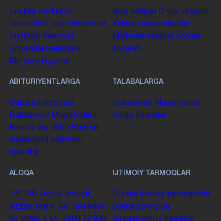
Umumiy maʼlumot
Ilmiy faoliyat
Oʻquv jarayoni
Universitet tarixi
Universitet
Xalqaro munosabatlar
tuzilmasi
Rektorat
Moliyaviy faoliyat
Yoshlar
Universitet kengashi
siyosati
Me'yoriy hujjatlar
ABITURIYENTLARGA
TALABALARGA
Qabul komissiyasi
Bakalavriat
Magistratura
Bakalavriat
Magistratura
Xorijiy talabalar
Ikkinchi oliy taʼlim
Bilim va
malakalarni baholash
agentligi
ALOQA
IJTIMOIY TARMOQLAR
130100. Jizzax viloyati,
Bizning ijtimoiy tarmoqlarda
Jizzax shahri, Sh. Rashidov
obuna boʻling va
koʻchasi, 4-uy.
+998 72 226
taraqqiyotimiz haqidagi