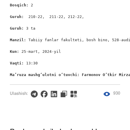
Bosqich: 
2

Guruh:  
210-22,  211-22, 212-22,

Guruh: 
3 ta

Manzil: 
Tabiiy fanlar fakulteti, bosh bino, 528-audi
Kun:
 25-mart, 2024-yil

Vaqti: 
13:30

Ma’ruza mashgʻulotni oʻtuvchi: Farmonov O’tkir Mirz
930
Ulashish: