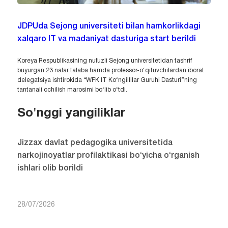
JDPUda Sejong universiteti bilan hamkorlikdagi
xalqaro IT va madaniyat dasturiga start berildi
Koreya Respublikasining nufuzli Sejong universitetidan tashrif
buyurgan 23 nafar talaba hamda professor-o‘qituvchilardan iborat
delegatsiya ishtirokida “WFK IT Ko‘ngillilar Guruhi Dasturi”ning
tantanali ochilish marosimi bo‘lib o‘tdi.
So'nggi yangiliklar
Jizzax davlat pedagogika universitetida
narkojinoyatlar profilaktikasi bo‘yicha o‘rganish
ishlari olib borildi
28/07/2026