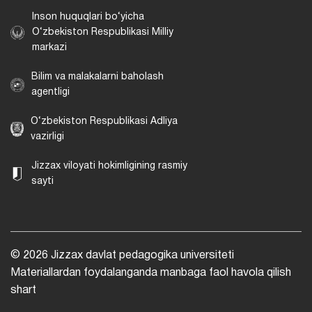
Inson huquqlari bo‘yicha
O‘zbekiston Respublikasi Milliy
markazi
Bilim va malakalarni baholash
agentligi
O‘zbekiston Respublikasi Adliya
vazirligi
Jizzax viloyati hokimligining rasmiy
sayti
© 2026 Jizzax davlat pedagogika universiteti
Materiallardan foydalanganda manbaga faol havola qilish
shart