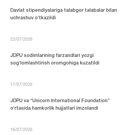
Davlat stipendiyalariga talabgor talabalar bilan
uchrashuv o‘tkazildi
22/07/2026
JDPU xodimlarining farzandlari yozgi
sog‘lomlashtirish oromgohiga kuzatildi
17/07/2026
JDPU va “Unicorn International Foundation”
o‘rtasida hamkorlik hujjatlari imzolandi
16/07/2026