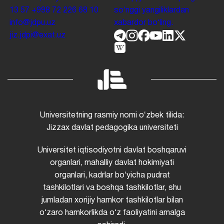
13 57
+998 72 226 68 10
soʻnggi yangiliklardan
info@jdpu.uz
xabardor boʻling.
jiz.jdpi@exat.uz
Universitetning rasmiy nomi oʻzbek tilida:
Jizzax davlat pedagogika universiteti
Universitet iqtisodiyotni davlat boshqaruvi
organlari, mahalliy davlat hokimiyati
organlari, kadrlar boʻyicha pudrat
tashkilotlari va boshqa tashkilotlar, shu
jumladan xorijiy hamkor tashkilotlar bilan
oʻzaro hamkorlikda oʻz faoliyatini amalga