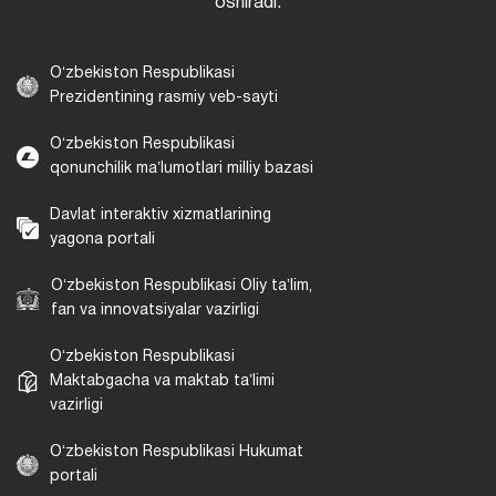
oshiradi.
Oʻzbekiston Respublikasi
Prezidentining rasmiy veb-sayti
Oʻzbekiston Respublikasi
qonunchilik maʼlumotlari milliy bazasi
Davlat interaktiv xizmatlarining
yagona portali
Oʻzbekiston Respublikasi Oliy taʼlim,
fan va innovatsiyalar vazirligi
Oʻzbekiston Respublikasi
Maktabgacha va maktab taʼlimi
vazirligi
Oʻzbekiston Respublikasi Hukumat
portali