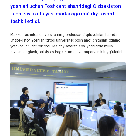
yoshlari uchun Toshkent shahridagi O‘zbekiston
Islom sivilizatsiyasi markaziga ma’rifiy tashrif
tashkil etildi.
Mazkur tashrifda universitetning professor-o‘qituvchilari hamda
O‘zbekiston Yoshlar ittifoqi universitet boshlang‘ich tashkilotining
yetakchilari ishtirok etdi. Ma’rifiy safar talaba-yoshlarda milliy
o‘zlikni anglash, tarixiy xotiraga hurmat, vatanparvarlik tuyg‘ularini...