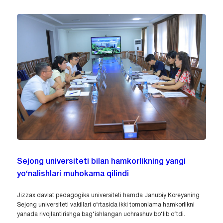
Sejong universiteti bilan hamkorlikning yangi
yo‘nalishlari muhokama qilindi
Jizzax davlat pedagogika universiteti hamda Janubiy Koreyaning
Sejong universiteti vakillari o‘rtasida ikki tomonlama hamkorlikni
yanada rivojlantirishga bag‘ishlangan uchrashuv bo‘lib o‘tdi.