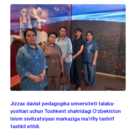
Jizzax davlat pedagogika universiteti talaba-
yoshlari uchun Toshkent shahridagi O‘zbekiston
Islom sivilizatsiyasi markaziga ma’rifiy tashrif
tashkil etildi.