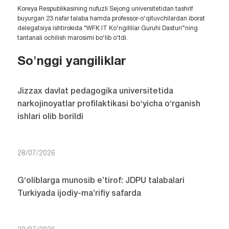
Koreya Respublikasining nufuzli Sejong universitetidan tashrif
buyurgan 23 nafar talaba hamda professor-o‘qituvchilardan iborat
delegatsiya ishtirokida “WFK IT Ko‘ngillilar Guruhi Dasturi”ning
tantanali ochilish marosimi bo‘lib o‘tdi.
So'nggi yangiliklar
Jizzax davlat pedagogika universitetida
narkojinoyatlar profilaktikasi bo‘yicha o‘rganish
ishlari olib borildi
28/07/2026
G‘oliblarga munosib e’tirof: JDPU talabalari
Turkiyada ijodiy-ma’rifiy safarda