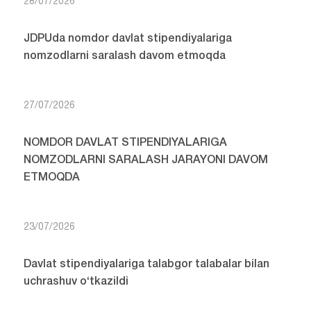
28/07/2026
JDPUda nomdor davlat stipendiyalariga
nomzodlarni saralash davom etmoqda
27/07/2026
NOMDOR DAVLAT STIPENDIYALARIGA
NOMZODLARNI SARALASH JARAYONI DAVOM
ETMOQDA
23/07/2026
Davlat stipendiyalariga talabgor talabalar bilan
uchrashuv o‘tkazildi