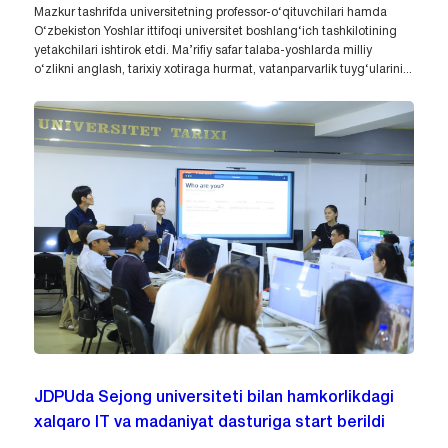
Mazkur tashrifda universitetning professor-o‘qituvchilari hamda
O‘zbekiston Yoshlar ittifoqi universitet boshlang‘ich tashkilotining
yetakchilari ishtirok etdi. Ma’rifiy safar talaba-yoshlarda milliy
o‘zlikni anglash, tarixiy xotiraga hurmat, vatanparvarlik tuyg‘ularini...
JDPUda Sejong universiteti bilan hamkorlikdagi
xalqaro IT va madaniyat dasturiga start berildi