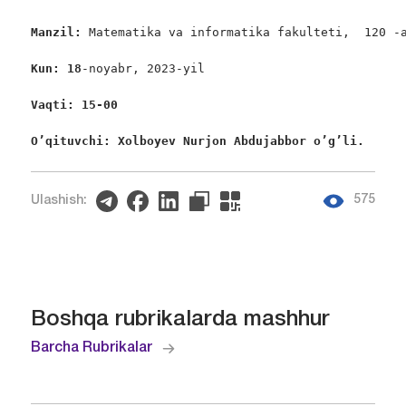
Manzil: 
Matematika va informatika fakulteti,  120 -a
Kun: 18
-noyabr, 2023-yil

Vaqti: 15-00
O’qituvchi: Xolboyev Nurjon Abdujabbor o’g’li. 
575
Ulashish:
Boshqa rubrikalarda mashhur
Barcha Rubrikalar