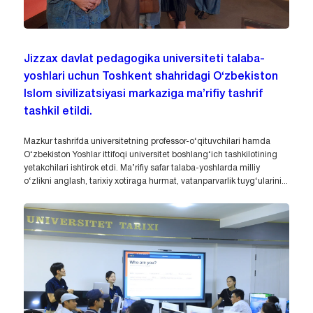
Jizzax davlat pedagogika universiteti talaba-
yoshlari uchun Toshkent shahridagi O‘zbekiston
Islom sivilizatsiyasi markaziga ma’rifiy tashrif
tashkil etildi.
Mazkur tashrifda universitetning professor-o‘qituvchilari hamda
O‘zbekiston Yoshlar ittifoqi universitet boshlang‘ich tashkilotining
yetakchilari ishtirok etdi. Ma’rifiy safar talaba-yoshlarda milliy
o‘zlikni anglash, tarixiy xotiraga hurmat, vatanparvarlik tuyg‘ularini...