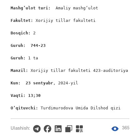
Mashg’ulot turi:
  Amaliy mashgʻulot

Fakultet:
 Xorijiy tillar fakulteti

Bosqich: 
2

Guruh:  744-23
Guruh: 
1 ta

Manzil: 
Xorijiy tillar fakulteti 423-auditoriya

Kun:  23 sentyabr
, 2024-yil

Vaqti: 13;30
O‘qituvchi: 
Turdimurodova Umida Dilshod qizi
365
Ulashish: