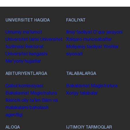
UNIVERSITET HAQIDA
FAOLIYAT
Umumiy maʼlumot
Ilmiy faoliyat
Oʻquv jarayoni
Universitet tarixi
Universitet
Xalqaro munosabatlar
tuzilmasi
Rektorat
Moliyaviy faoliyat
Yoshlar
Universitet kengashi
siyosati
Me'yoriy hujjatlar
ABITURIYENTLARGA
TALABALARGA
Qabul komissiyasi
Bakalavriat
Magistratura
Bakalavriat
Magistratura
Xorijiy talabalar
Ikkinchi oliy taʼlim
Bilim va
malakalarni baholash
agentligi
ALOQA
IJTIMOIY TARMOQLAR