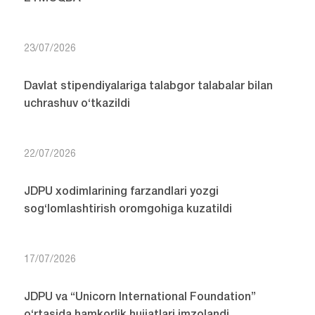
23/07/2026
Davlat stipendiyalariga talabgor talabalar bilan
uchrashuv o‘tkazildi
22/07/2026
JDPU xodimlarining farzandlari yozgi
sog‘lomlashtirish oromgohiga kuzatildi
17/07/2026
JDPU va “Unicorn International Foundation”