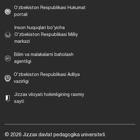
Oʻzbekiston Respublikasi Hukumat
portali
Inson huquqlari bo‘yicha
O‘zbekiston Respublikasi Milliy
markazi
Bilim va malakalarni baholash
agentligi
O‘zbekiston Respublikasi Adliya
vazirligi
Jizzax viloyati hokimligining rasmiy
sayti
© 2026 Jizzax davlat pedagogika universiteti