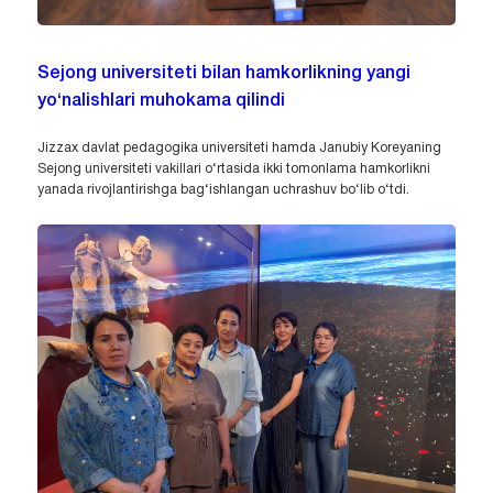
Sejong universiteti bilan hamkorlikning yangi
yo‘nalishlari muhokama qilindi
Jizzax davlat pedagogika universiteti hamda Janubiy Koreyaning
Sejong universiteti vakillari o‘rtasida ikki tomonlama hamkorlikni
yanada rivojlantirishga bag‘ishlangan uchrashuv bo‘lib o‘tdi.