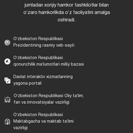
jumladan xorijiy hamkor tashkilotlar bilan
oʻzaro hamkorlikda oʻz faoliyatini amalga
oshiradi.
Oʻzbekiston Respublikasi
Prezidentining rasmiy veb-sayti
Oʻzbekiston Respublikasi
qonunchilik maʼlumotlari milliy bazasi
Davlat interaktiv xizmatlarining
yagona portali
Oʻzbekiston Respublikasi Oliy taʼlim,
fan va innovatsiyalar vazirligi
Oʻzbekiston Respublikasi
Maktabgacha va maktab taʼlimi
vazirligi