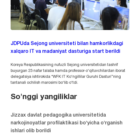
JDPUda Sejong universiteti bilan hamkorlikdagi
xalqaro IT va madaniyat dasturiga start berildi
Koreya Respublikasining nufuzli Sejong universitetidan tashrif
buyurgan 23 nafar talaba hamda professor-o‘qituvchilardan iborat
delegatsiya ishtirokida “WFK IT Ko‘ngillilar Guruhi Dasturi”ning
tantanali ochilish marosimi bo‘lib o‘tdi.
So'nggi yangiliklar
Jizzax davlat pedagogika universitetida
narkojinoyatlar profilaktikasi bo‘yicha o‘rganish
ishlari olib borildi