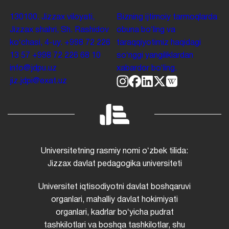
130100. Jizzax viloyati,
Bizning ijtimoiy tarmoqlarda
Jizzax shahri, Sh. Rashidov
obuna boʻling va
koʻchasi, 4-uy.
+998 72 226
taraqqiyotimiz haqidagi
13 57
+998 72 226 68 10
soʻnggi yangiliklardan
info@jdpu.uz
xabardor boʻling.
jiz.jdpi@exat.uz
Universitetning rasmiy nomi oʻzbek tilida:
Jizzax davlat pedagogika universiteti
Universitet iqtisodiyotni davlat boshqaruvi
organlari, mahalliy davlat hokimiyati
organlari, kadrlar boʻyicha pudrat
tashkilotlari va boshqa tashkilotlar, shu