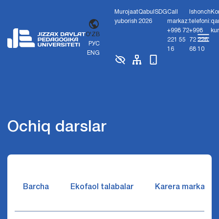
Murojaat
Qabul
SDG
Call
Ishonch
Ko
yuborish
2026
markaz:
telefoni:
qa
+998 72
+998
ku
O'ZB
221 55
72 226
РУС
16
68 10
ENG
Ochiq darslar
Barcha
Ekofaol talabalar
Karera markazi