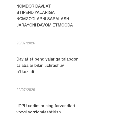
NOMDOR DAVLAT
STIPENDIYALARIGA
NOMZODLARNI SARALASH
JARAYONI DAVOM ETMOQDA
23/07/2026
Davlat stipendiyalariga talabgor
talabalar bilan uchrashuv
o‘tkazildi
22/07/2026
JDPU xodimlarining farzandlari
yozgi sog‘lomlashtirish