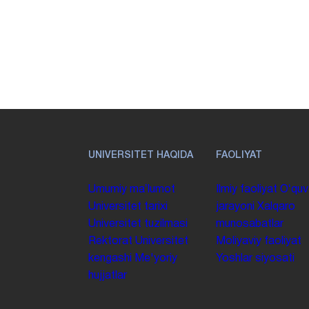
UNIVERSITET HAQIDA
FAOLIYAT
Umumiy maʼlumot
Ilmiy faoliyat
Oʻquv
Universitet tarixi
jarayoni
Xalqaro
Universitet tuzilmasi
munosabatlar
Rektorat
Universitet
Moliyaviy faoliyat
kengashi
Me'yoriy
Yoshlar siyosati
hujjatlar