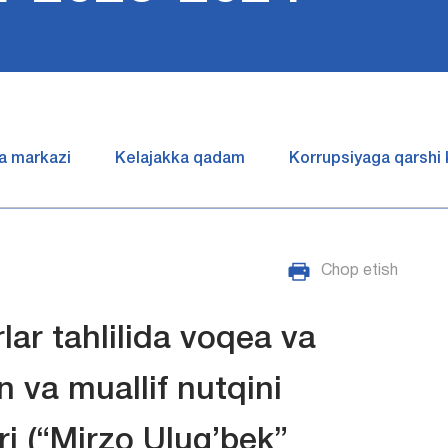
a markazi
Kelajakka qadam
Korrupsiyaga qarshi
Chop etish
ar tahlilida voqea va
 va muallif nutqini
ri (“Mirzo Ulug’bek”