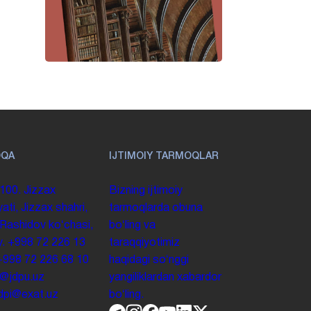
OQA
IJTIMOIY TARMOQLAR
100. Jizzax
Bizning ijtimoiy
yati, Jizzax shahri,
tarmoqlarda obuna
 Rashidov koʻchasi,
boʻling va
y.
+998 72 226 13
taraqqiyotimiz
+998 72 226 68 10
haqidagi soʻnggi
o@jdpu.uz
yangiliklardan xabardor
.jdpi@exat.uz
boʻling.