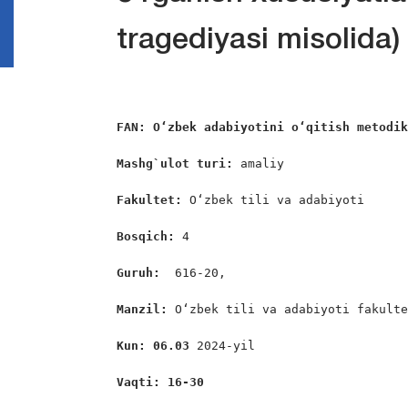
tragediyasi misolida)
FAN: O‘zbek adabiyotini o‘qitish metodi
Mashg`ulot turi:
 amaliy

Fakultet:
 O‘zbek tili va adabiyoti

Bosqich: 
4

Guruh:  
616-20,

Manzil: 
O‘zbek tili va adabiyoti fakulte
Kun: 06.03
 2024-yil

Vaqti: 16-30