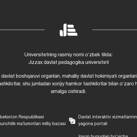
Universitetning rasmiy nomi oʻzbek tilida:
Jizzax davlat pedagogika universiteti
i davlat boshqaruvi organlari, mahalliy davlat hokimiyati organlari
shkilotlar, shu jumladan xorijiy hamkor tashkilotlar bilan oʻzaro 
amalga oshiradi.
bekiston Respublikasi
Davlat interaktiv xizmatlarini
unchilik maʼlumotlari milliy bazasi
yagona portali
Inson huquqlari bo‘yicha