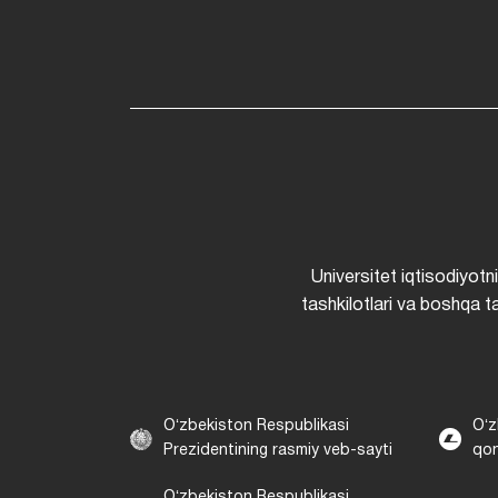
Universitet iqtisodiyotn
tashkilotlari va boshqa ta
Oʻzbekiston Respublikasi
Oʻz
Prezidentining rasmiy veb-sayti
qon
Oʻzbekiston Respublikasi