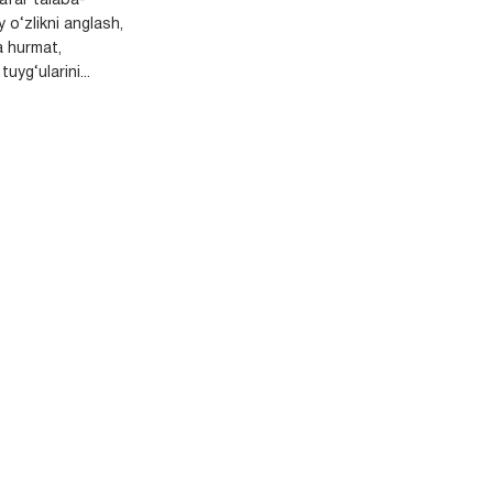
safar talaba-
y o‘zlikni anglash,
a hurmat,
uyg‘ularini...