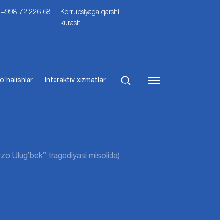
i: +998 72 226 68
Korrupsiyaga qarshi
kurash
o‘nalishlar
Interaktiv xizmatlar
irzo Ulug’bek” tragediyasi misolida)