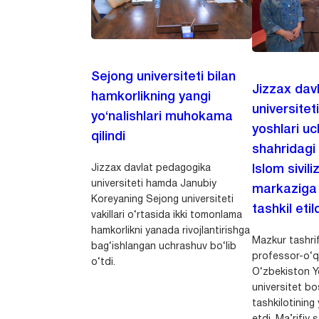
Sejong universiteti bilan
Jizzax dav
hamkorlikning yangi
universitet
yo‘nalishlari muhokama
yoshlari u
qilindi
shahridagi
Jizzax davlat pedagogika
Islom sivili
universiteti hamda Janubiy
markaziga m
Koreyaning Sejong universiteti
tashkil etild
vakillari o‘rtasida ikki tomonlama
hamkorlikni yanada rivojlantirishga
Mazkur tashrif
bag‘ishlangan uchrashuv bo‘lib
professor-o‘q
o‘tdi.
O‘zbekiston Yo
universitet bo
tashkilotining 