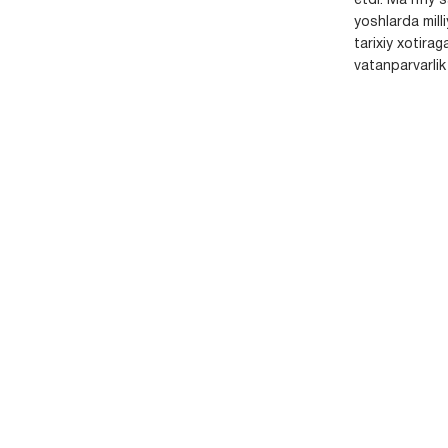
etdi. Ma’rifiy 
yoshlarda milli
tarixiy xotirag
vatanparvarlik t