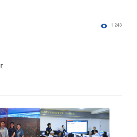
 
1 248
r