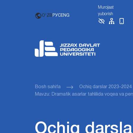
Murojaat
yuborish
O'ZB
РУС
ENG
Bosh sahifa
Ochiq darslar 2023-2024
Mavzu: Dramatik asarlar tahlilida voqea va pers
Ochiq darsla