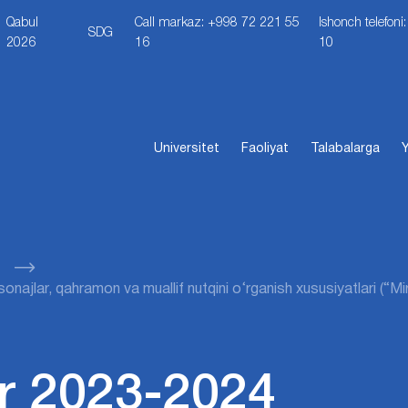
Qabul
Call markaz: +998 72 221 55
Ishonch telefon
SDG
2026
16
10
Universitet
Faoliyat
Talabalarga
Y
onajlar, qahramon va muallif nutqini o‘rganish xususiyatlari (“M
r 2023-2024