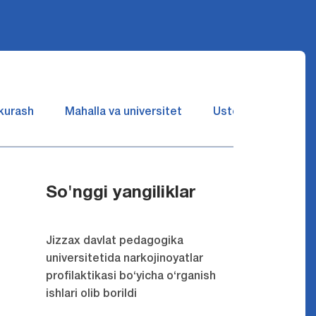
 kurash
Mahalla va universitet
Ustozlar suhbatin 
So'nggi yangiliklar
Jizzax davlat pedagogika
universitetida narkojinoyatlar
profilaktikasi bo‘yicha o‘rganish
ishlari olib borildi