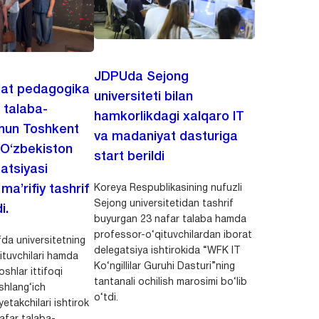
JDPUda Sejong
lat pedagogika
universiteti bilan
i talaba-
hamkorlikdagi xalqaro IT
chun Toshkent
va madaniyat dasturiga
 O‘zbekiston
start berildi
zatsiyasi
Koreya Respublikasining nufuzli
a’rifiy tashrif
Sejong universitetidan tashrif
i.
buyurgan 23 nafar talaba hamda
professor-o‘qituvchilardan iborat
da universitetning
delegatsiya ishtirokida “WFK IT
ituvchilari hamda
Ko‘ngillilar Guruhi Dasturi”ning
shlar ittifoqi
tantanali ochilish marosimi bo‘lib
shlang‘ich
o‘tdi.
yetakchilari ishtirok