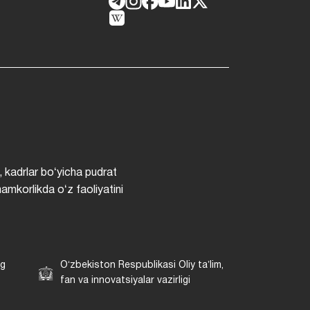
, kadrlar boʻyicha pudrat
hamkorlikda oʻz faoliyatini
ng
Oʻzbekiston Respublikasi Oliy taʼlim,
fan va innovatsiyalar vazirligi