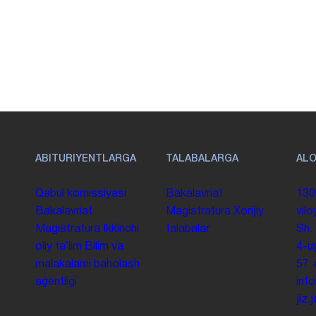
ABITURIYENTLARGA
TALABALARGA
AL
Qabul komissiyasi
Bakalavriat
130
Bakalavriat
Magistratura
Xorijiy
vilo
Magistratura
Ikkinchi
talabalar
Sh.
oliy taʼlim
Bilim va
4-u
malakalarni baholash
57
agentligi
inf
jiz