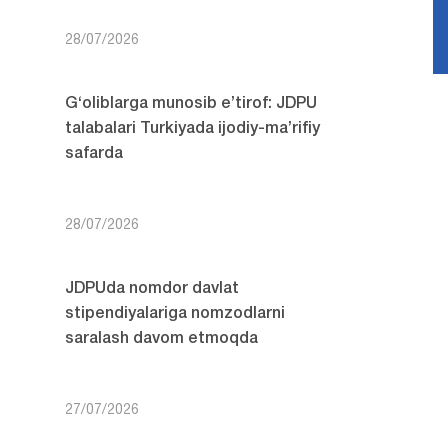
28/07/2026
G‘oliblarga munosib e’tirof: JDPU
talabalari Turkiyada ijodiy-ma’rifiy
safarda
28/07/2026
JDPUda nomdor davlat
stipendiyalariga nomzodlarni
saralash davom etmoqda
27/07/2026