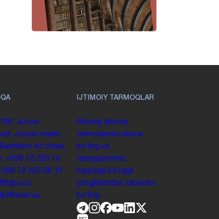
OQA
IJTIMOIY TARMOQLAR
100. Jizzax
Bizning ijtimoiy
yati, Jizzax shahri,
tarmoqlarda obuna
 Rashidov koʻchasi,
boʻling va
y.
+998 72 226 13
taraqqiyotimiz
+998 72 226 68 10
haqidagi soʻnggi
o@jdpu.uz
yangiliklardan xabardor
.jdpi@exat.uz
boʻling.