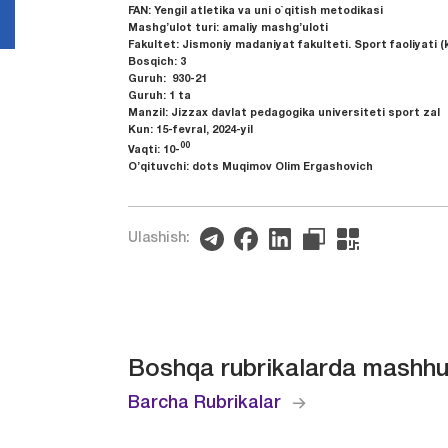
FAN:
Yengil atletika va uni o`qitish metodikasi
Mashg’ulot turi:
amaliy mashg’uloti
Fakultet:
Jismoniy madaniyat fakulteti. Sport faoliyati (k
Bosqich:
3
Guruh:
930-21
Guruh:
1 ta
Manzil:
Jizzax davlat pedagogika universiteti sport zal
Kun:
15-fevral, 2024-yil
00
Vaqti:
10-
O’qituvchi:
dots Muqimov Olim Ergashovich
Ulashish:
Boshqa rubrikalarda mashhu
Barcha Rubrikalar