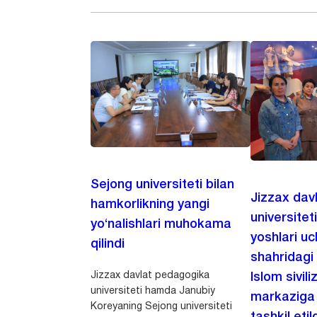
Sejong universiteti bilan
Jizzax dav
hamkorlikning yangi
universitet
yo‘nalishlari muhokama
yoshlari u
qilindi
shahridagi
Jizzax davlat pedagogika
Islom sivili
universiteti hamda Janubiy
markaziga m
Koreyaning Sejong universiteti