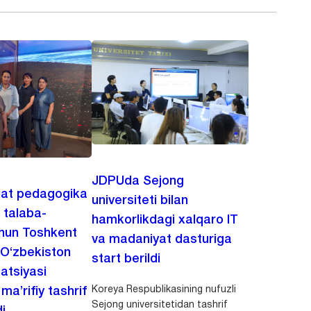
JDPUda Sejong
lat pedagogika
universiteti bilan
i talaba-
hamkorlikdagi xalqaro IT
chun Toshkent
va madaniyat dasturiga
 O‘zbekiston
start berildi
zatsiyasi
Koreya Respublikasining nufuzli
a’rifiy tashrif
Sejong universitetidan tashrif