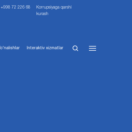
i: +998 72 226 68
Korrupsiyaga qarshi
kurash
o‘nalishlar
Interaktiv xizmatlar