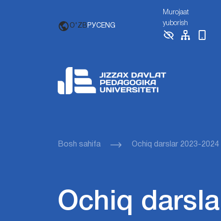
Murojaat
yuborish
O'ZB
РУС
ENG
Bosh sahifa
Ochiq darslar 2023-2024
Ochiq darsla