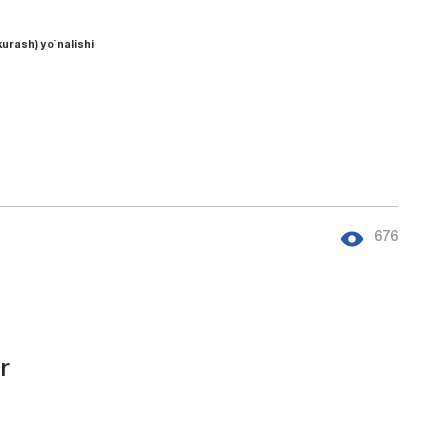
urash) yo`nalishi
676
r