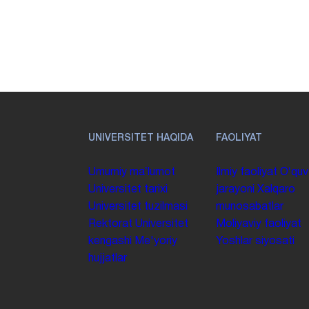
UNIVERSITET HAQIDA
FAOLIYAT
Umumiy maʼlumot
Ilmiy faoliyat
Oʻquv
Universitet tarixi
jarayoni
Xalqaro
Universitet tuzilmasi
munosabatlar
Rektorat
Universitet
Moliyaviy faoliyat
kengashi
Me'yoriy
Yoshlar siyosati
hujjatlar