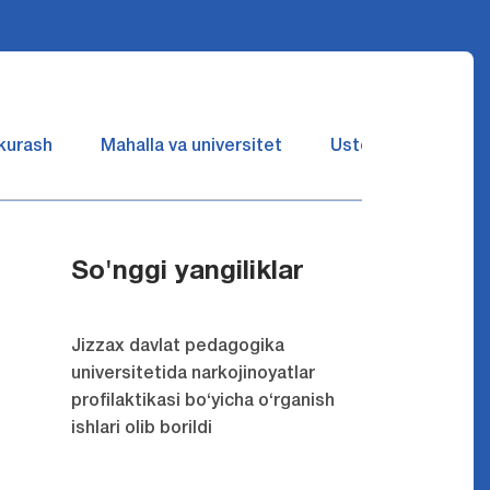
 kurash
Mahalla va universitet
Ustozlar suhbatin 
So'nggi yangiliklar
Jizzax davlat pedagogika
universitetida narkojinoyatlar
profilaktikasi bo‘yicha o‘rganish
ishlari olib borildi