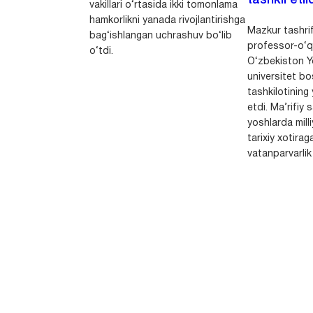
tashkil etild
vakillari o‘rtasida ikki tomonlama
hamkorlikni yanada rivojlantirishga
Mazkur tashrif
bag‘ishlangan uchrashuv bo‘lib
professor-o‘q
o‘tdi.
O‘zbekiston Yo
universitet bo
tashkilotining 
etdi. Ma’rifiy 
yoshlarda milli
tarixiy xotirag
vatanparvarlik t