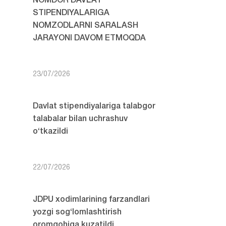
NOMDOR DAVLAT
STIPENDIYALARIGA
NOMZODLARNI SARALASH
JARAYONI DAVOM ETMOQDA
23/07/2026
Davlat stipendiyalariga talabgor
talabalar bilan uchrashuv
o‘tkazildi
22/07/2026
JDPU xodimlarining farzandlari
yozgi sog‘lomlashtirish
oromgohiga kuzatildi