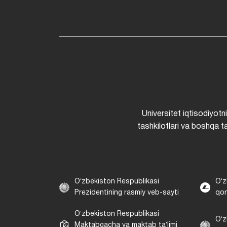
Universitet iqtisodiyotn
tashkilotlari va boshqa ta
Oʻzbekiston Respublikasi
Oʻz
Prezidentining rasmiy veb-sayti
qon
Oʻzbekiston Respublikasi
Oʻz
Maktabgacha va maktab taʼlimi