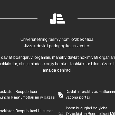
Universitetning rasmiy nomi oʻzbek tilida:
Jizzax davlat pedagogika universiteti
i davlat boshqaruvi organlari, mahalliy davlat hokimiyati organlari
shkilotlar, shu jumladan xorijiy hamkor tashkilotlar bilan oʻzaro 
amalga oshiradi.
bekiston Respublikasi
Davlat interaktiv xizmatlarini
unchilik maʼlumotlari milliy bazasi
yagona portali
Inson huquqlari bo‘yicha
bekiston Respublikasi Hukumat
O‘zbekiston Respublikasi Mill