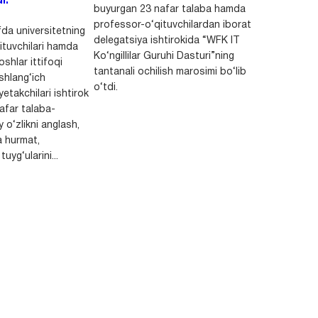
i.
buyurgan 23 nafar talaba hamda
professor-o‘qituvchilardan iborat
da universitetning
delegatsiya ishtirokida “WFK IT
ituvchilari hamda
Ko‘ngillilar Guruhi Dasturi”ning
shlar ittifoqi
tantanali ochilish marosimi bo‘lib
shlang‘ich
o‘tdi.
yetakchilari ishtirok
safar talaba-
y o‘zlikni anglash,
a hurmat,
uyg‘ularini...