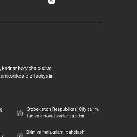
, kadrlar boʻyicha pudrat
hamkorlikda oʻz faoliyatini
ng
Oʻzbekiston Respublikasi Oliy taʼlim,
fan va innovatsiyalar vazirligi
Bilim va malakalarni baholash
iy