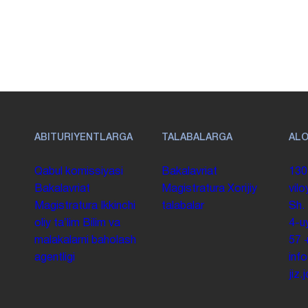
ABITURIYENTLARGA
TALABALARGA
AL
Qabul komissiyasi
Bakalavriat
130
Bakalavriat
Magistratura
Xorijiy
vilo
Magistratura
Ikkinchi
talabalar
Sh.
oliy taʼlim
Bilim va
4-u
malakalarni baholash
57
agentligi
inf
jiz