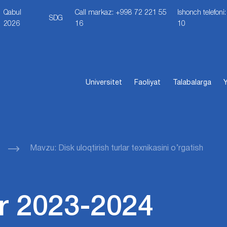
Qabul
Call markaz: +998 72 221 55
Ishonch telefon
SDG
2026
16
10
Universitet
Faoliyat
Talabalarga
Y
Mavzu: Disk uloqtirish turlar texnikasini o’rgatish
r 2023-2024