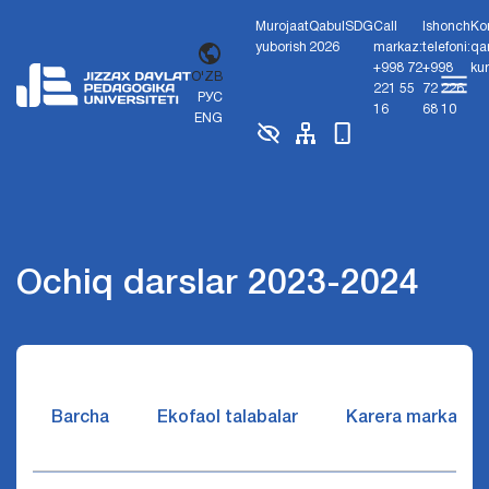
Murojaat
Qabul
SDG
Call
Ishonch
Ko
yuborish
2026
markaz:
telefoni:
qa
+998 72
+998
ku
O'ZB
221 55
72 226
РУС
16
68 10
ENG
Ochiq darslar 2023-2024
Barcha
Ekofaol talabalar
Karera markazi