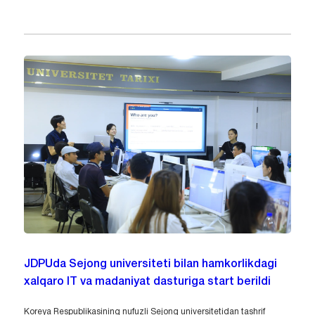
JDPUda Sejong universiteti bilan hamkorlikdagi
xalqaro IT va madaniyat dasturiga start berildi
Koreya Respublikasining nufuzli Sejong universitetidan tashrif