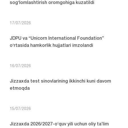
sog‘lomlashtirish oromgohiga kuzatildi
17/07/2026
JDPU va “Unicorn International Foundation”
o‘rtasida hamkorlik hujjatlari imzolandi
16/07/2026
Jizzaxda test sinovlarining ikkinchi kuni davom
etmoqda
15/07/2026
Jizzaxda 2026/2027-o‘quv yili uchun oliy ta’lim