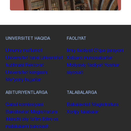
UNIVERSITET HAQIDA
FAOLIYAT
Umumiy maʼlumot
Ilmiy faoliyat
Oʻquv jarayoni
Universitet tarixi
Universitet
Xalqaro munosabatlar
tuzilmasi
Rektorat
Moliyaviy faoliyat
Yoshlar
Universitet kengashi
siyosati
Me'yoriy hujjatlar
ABITURIYENTLARGA
TALABALARGA
Qabul komissiyasi
Bakalavriat
Magistratura
Bakalavriat
Magistratura
Xorijiy talabalar
Ikkinchi oliy taʼlim
Bilim va
malakalarni baholash