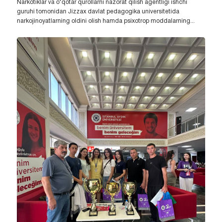
Narkotiklar va o‘qotar qurollarni nazorat qilish agentligi ishchi
guruhi tomonidan Jizzax davlat pedagogika universitetida
narkojinoyatlarning oldini olish hamda psixotrop moddalarning...