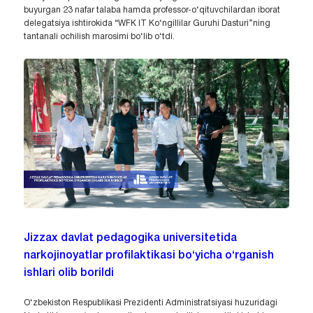
buyurgan 23 nafar talaba hamda professor-o‘qituvchilardan iborat
delegatsiya ishtirokida “WFK IT Ko‘ngillilar Guruhi Dasturi”ning
tantanali ochilish marosimi bo‘lib o‘tdi.
Jizzax davlat pedagogika universitetida
narkojinoyatlar profilaktikasi bo‘yicha o‘rganish
ishlari olib borildi
O‘zbekiston Respublikasi Prezidenti Administratsiyasi huzuridagi