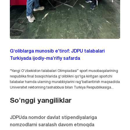
G‘oliblarga munosib e’tirof: JDPU talabalari
Turkiyada ijodiy-ma’rifiy safarda
“Yangi O‘zbekiston talabalari Olimpiadasi” sport musobaqalarining
respublika final bosqichlarida g‘oliblikni qo‘lga kiritgan sportchi
talabalar hamda ularning murabbiylarini rag‘batlantirish maqsadida
Universitet rektorining tashabbusi bilan Turkiya Respublikasiga...
So'nggi yangiliklar
JDPUda nomdor davlat stipendiyalariga
nomzodlarni saralash davom etmoqda