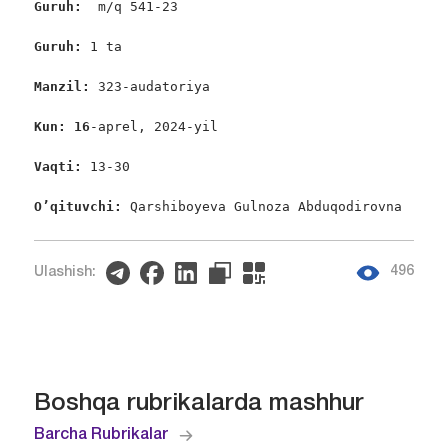
Guruh:  
m/q 541-23

Guruh: 
1 ta

Manzil: 
323-audatoriya

Kun: 16
-aprel, 2024-yil

Vaqti: 
13-30

O’qituvchi: 
Qarshiboyeva Gulnoza Abduqodirovna
496
Ulashish:
Boshqa rubrikalarda mashhur
Barcha Rubrikalar