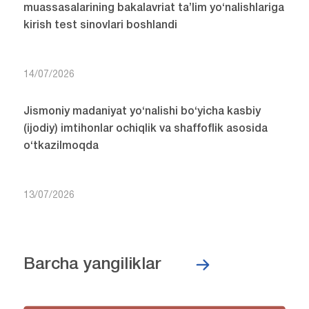
muassasalarining bakalavriat ta’lim yo‘nalishlariga
kirish test sinovlari boshlandi
14/07/2026
Jismoniy madaniyat yo‘nalishi bo‘yicha kasbiy
(ijodiy) imtihonlar ochiqlik va shaffoflik asosida
o‘tkazilmoqda
13/07/2026
Barcha yangiliklar