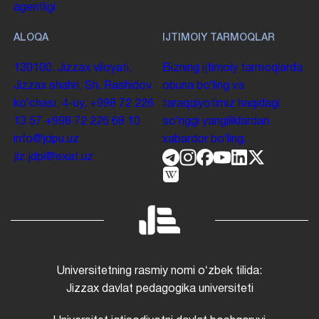
agentligi
ALOQA
IJTIMOIY TARMOQLAR
130100. Jizzax viloyati,
Bizning ijtimoiy tarmoqlarda
Jizzax shahri, Sh. Rashidov
obuna boʻling va
koʻchasi, 4-uy.
+998 72 226
taraqqiyotimiz haqidagi
13 57
+998 72 226 68 10
soʻnggi yangiliklardan
info@jdpu.uz
xabardor boʻling.
jiz.jdpi@exat.uz
Universitetning rasmiy nomi oʻzbek tilida:
Jizzax davlat pedagogika universiteti