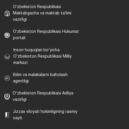
Oʻzbekiston Respublikasi
Maktabgacha va maktab taʼlimi
vazirligi
Oʻzbekiston Respublikasi Hukumat
portali
Inson huquqlari bo‘yicha
O‘zbekiston Respublikasi Milliy
markazi
Bilim va malakalarni baholash
agentligi
O‘zbekiston Respublikasi Adliya
vazirligi
Jizzax viloyati hokimligining rasmiy
sayti