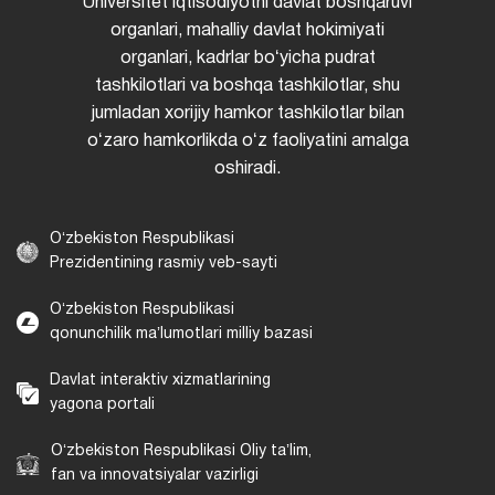
Universitet iqtisodiyotni davlat boshqaruvi
organlari, mahalliy davlat hokimiyati
organlari, kadrlar boʻyicha pudrat
tashkilotlari va boshqa tashkilotlar, shu
jumladan xorijiy hamkor tashkilotlar bilan
oʻzaro hamkorlikda oʻz faoliyatini amalga
oshiradi.
Oʻzbekiston Respublikasi
Prezidentining rasmiy veb-sayti
Oʻzbekiston Respublikasi
qonunchilik maʼlumotlari milliy bazasi
Davlat interaktiv xizmatlarining
yagona portali
Oʻzbekiston Respublikasi Oliy taʼlim,
fan va innovatsiyalar vazirligi