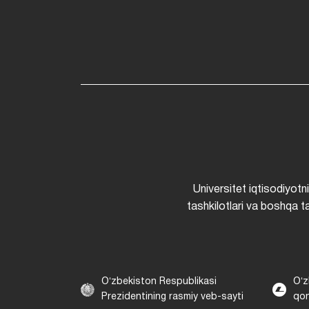
Universitet iqtisodiyotn
tashkilotlari va boshqa ta
Oʻzbekiston Respublikasi
Oʻz
Prezidentining rasmiy veb-sayti
qon