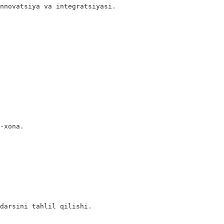
nnovatsiya va integratsiyasi.

-xona.

a
 darsini tahlil qilishi.