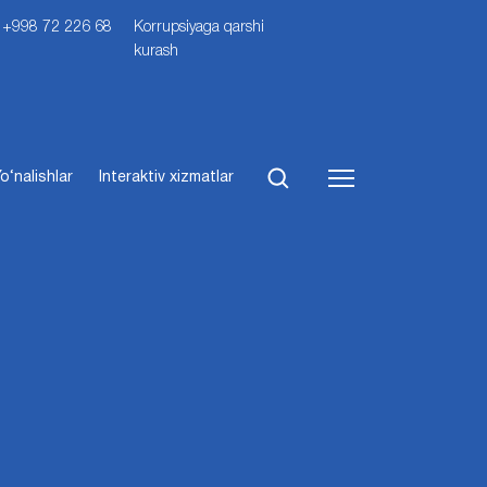
i: +998 72 226 68
Korrupsiyaga qarshi
kurash
o‘nalishlar
Interaktiv xizmatlar