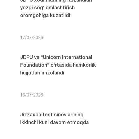
JDPU xodimlarining farzandlari
yozgi sog‘lomlashtirish
oromgohiga kuzatildi
17/07/2026
JDPU va “Unicorn International
Foundation” o‘rtasida hamkorlik
hujjatlari imzolandi
16/07/2026
Jizzaxda test sinovlarining
ikkinchi kuni davom etmoqda