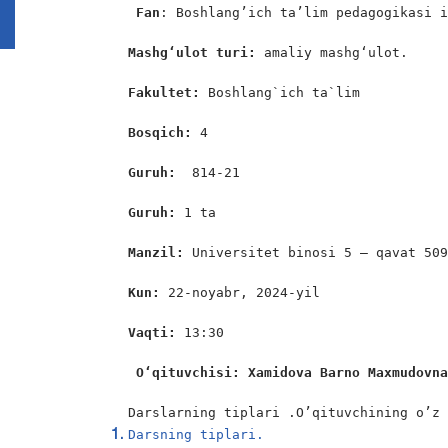
 Fan
: Boshlang’ich ta’lim pedagogikasi i
Mashg‘ulot turi: 
amaliy mashg‘ulot.

Fakultet:
 Boshlang`ich ta`lim

Bosqich: 
4

Guruh:  
814-21

Guruh: 
1 ta

Manzil: 
Universitet binosi 5 – qavat 509
Kun:
 22-noyabr, 2024-yil

Vaqti: 
13:30

 O‘qituvchisi: Xamidova Barno Maxmudovn
Darslarning tiplari .O’qituvchining o’z
Darsning tiplari.