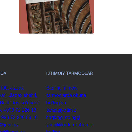
OQA
IJTIMOIY TARMOQLAR
100. Jizzax
Bizning ijtimoiy
yati, Jizzax shahri,
tarmoqlarda obuna
 Rashidov koʻchasi,
boʻling va
y.
+998 72 226 13
taraqqiyotimiz
+998 72 226 68 10
haqidagi soʻnggi
o@jdpu.uz
yangiliklardan xabardor