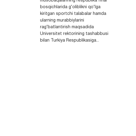
musobaqalarining respublika final
bosqichlarida g‘oliblikni qo‘lga
kiritgan sportchi talabalar hamda
ularning murabbiylarini
rag‘batlantirish maqsadida
Universitet rektorining tashabbusi
bilan Turkiya Respublikasiga...