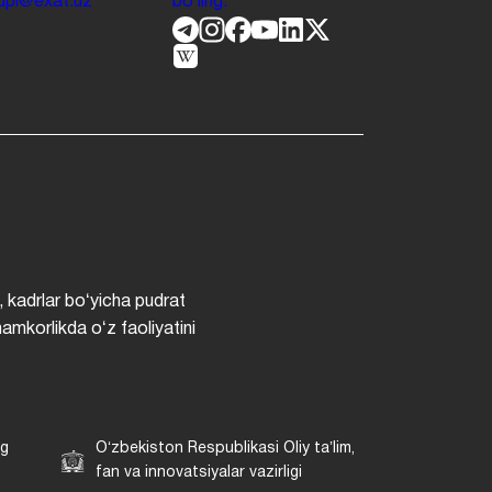
.jdpi@exat.uz
boʻling.
, kadrlar boʻyicha pudrat
hamkorlikda oʻz faoliyatini
ng
Oʻzbekiston Respublikasi Oliy taʼlim,
fan va innovatsiyalar vazirligi