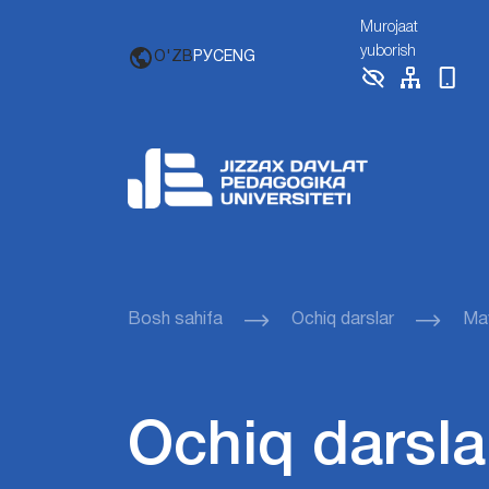
Murojaat
yuborish
O'ZB
РУС
ENG
Bosh sahifa
Ochiq darslar
Mav
Ochiq darsla