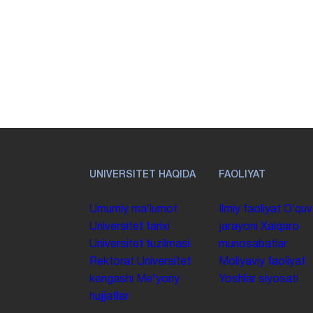
UNIVERSITET HAQIDA
FAOLIYAT
Umumiy maʼlumot
Ilmiy faoliyat
Oʻquv
Universitet tarixi
jarayoni
Xalqaro
Universitet tuzilmasi
munosabatlar
Rektorat
Universitet
Moliyaviy faoliyat
kengashi
Me'yoriy
Yoshlar siyosati
hujjatlar