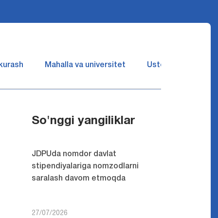
 kurash
Mahalla va universitet
Ustozlar suhbatin 
So'nggi yangiliklar
JDPUda nomdor davlat
stipendiyalariga nomzodlarni
saralash davom etmoqda
27/07/2026