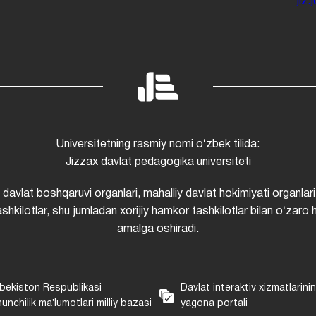
jiz
Universitetning rasmiy nomi oʻzbek tilida:
Jizzax davlat pedagogika universiteti
i davlat boshqaruvi organlari, mahalliy davlat hokimiyati organlari
shkilotlar, shu jumladan xorijiy hamkor tashkilotlar bilan oʻzaro 
amalga oshiradi.
bekiston Respublikasi
Davlat interaktiv xizmatlarini
unchilik maʼlumotlari milliy bazasi
yagona portali