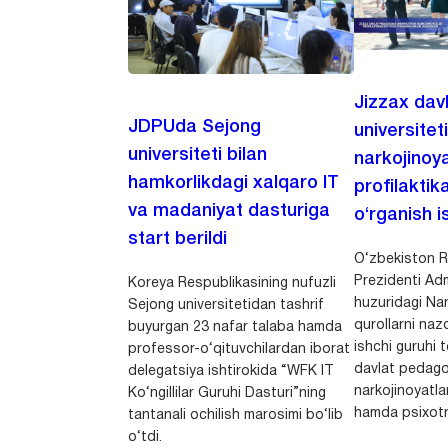
Jizzax dav
JDPUda Sejong
universitet
universiteti bilan
narkojinoya
hamkorlikdagi xalqaro IT
profilaktik
va madaniyat dasturiga
o‘rganish is
start berildi
O‘zbekiston R
Prezidenti Adm
Koreya Respublikasining nufuzli
huzuridagi Nar
Sejong universitetidan tashrif
qurollarni nazo
buyurgan 23 nafar talaba hamda
ishchi guruhi
professor-o‘qituvchilardan iborat
davlat pedago
delegatsiya ishtirokida “WFK IT
narkojinoyatlar
Ko‘ngillilar Guruhi Dasturi”ning
hamda psixotr
tantanali ochilish marosimi bo‘lib
o‘tdi.