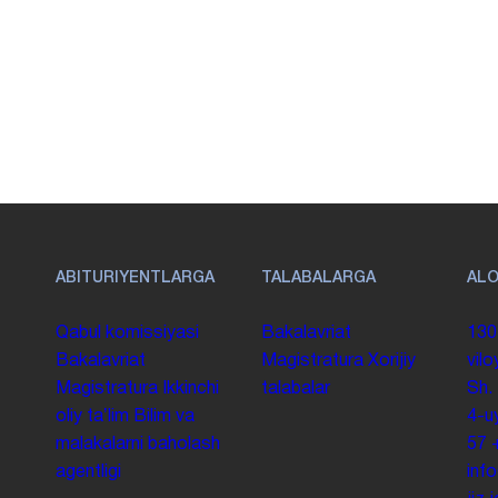
ABITURIYENTLARGA
TALABALARGA
AL
Qabul komissiyasi
Bakalavriat
130
Bakalavriat
Magistratura
Xorijiy
vilo
Magistratura
Ikkinchi
talabalar
Sh.
oliy taʼlim
Bilim va
4-u
malakalarni baholash
57
agentligi
inf