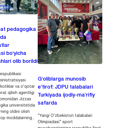
lat pedagogika
ida
tlar
asi bo‘yicha
hlari olib borildi
espublikasi
G‘oliblarga munosib
inistratsiyasi
kotiklar va o‘qotar
e’tirof: JDPU talabalari
rat qilish agentligi
Turkiyada ijodiy-ma’rifiy
 tomonidan Jizzax
safarda
gika universitetida
ning oldini olish
“Yangi O‘zbekiston talabalari
op moddalarning...
Olimpiadasi” sport