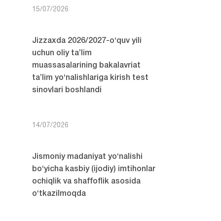
15/07/2026
Jizzaxda 2026/2027-o‘quv yili
uchun oliy ta’lim
muassasalarining bakalavriat
ta’lim yo‘nalishlariga kirish test
sinovlari boshlandi
14/07/2026
Jismoniy madaniyat yo‘nalishi
bo‘yicha kasbiy (ijodiy) imtihonlar
ochiqlik va shaffoflik asosida
o‘tkazilmoqda