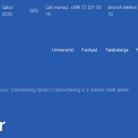
Qabul
Call markaz: +998 72 221 55
Ishonch telefon
SDG
2026
16
10
Universitet
Faoliyat
Talabalarga
Y
zu: Darslarning tiplari.O’qituvchining o’z darsini tahlil qilishi.
r