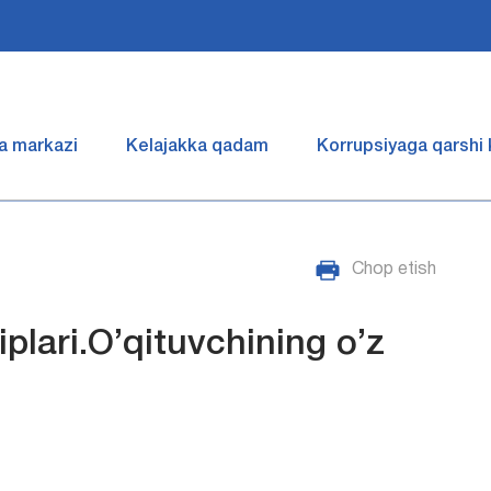
a markazi
Kelajakka qadam
Korrupsiyaga qarshi
Chop etish
plari.O’qituvchining o’z