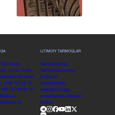
OQA
IJTIMOIY TARMOQLAR
100. Jizzax
Bizning ijtimoiy
yati, Jizzax shahri,
tarmoqlarda obuna
 Rashidov koʻchasi,
boʻling va
y.
+998 72 226 13
taraqqiyotimiz
+998 72 226 68 10
haqidagi soʻnggi
o@jdpu.uz
yangiliklardan xabardor
.jdpi@exat.uz
boʻling.