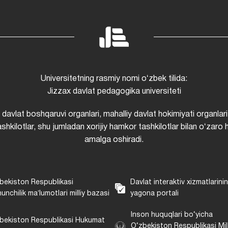
Universitetning rasmiy nomi oʻzbek tilida:
Jizzax davlat pedagogika universiteti
i davlat boshqaruvi organlari, mahalliy davlat hokimiyati organlari
shkilotlar, shu jumladan xorijiy hamkor tashkilotlar bilan oʻzaro 
amalga oshiradi.
bekiston Respublikasi
Davlat interaktiv xizmatlarini
unchilik maʼlumotlari milliy bazasi
yagona portali
Inson huquqlari bo‘yicha
bekiston Respublikasi Hukumat
O‘zbekiston Respublikasi Mill