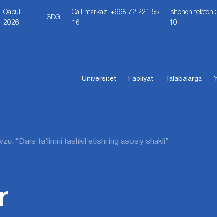
Qabul
Call markaz: +998 72 221 55
Ishonch telefon
SDG
2026
16
10
Universitet
Faoliyat
Talabalarga
Y
zu: “Dars ta’limni tashkil etishning asosiy shakli”
r