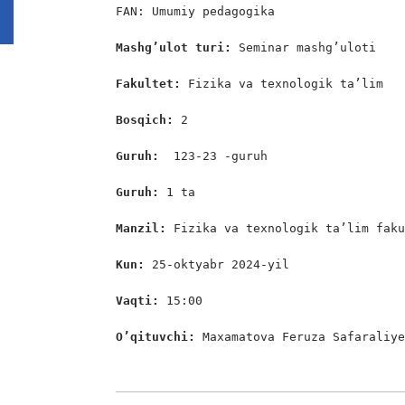
FAN: Umumiy pedagogika

Mashg’ulot turi:
 Seminar mashg’uloti

Fakultet:
 Fizika va texnologik ta’lim

Bosqich: 
2

Guruh:  
123-23 -guruh

Guruh: 
1 ta

Manzil: 
Fizika va texnologik ta’lim faku
Kun: 
25-oktyabr 2024-yil

Vaqti: 
15:00

O’qituvchi: 
Maxamatova Feruza Safaraliye