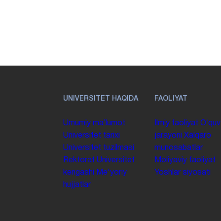
UNIVERSITET HAQIDA
FAOLIYAT
Umumiy maʼlumot
Ilmiy faoliyat
Oʻquv
Universitet tarixi
jarayoni
Xalqaro
Universitet tuzilmasi
munosabatlar
Rektorat
Universitet
Moliyaviy faoliyat
kengashi
Me'yoriy
Yoshlar siyosati
hujjatlar