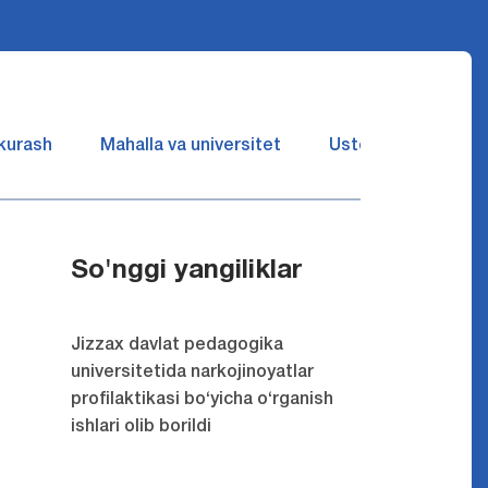
 kurash
Mahalla va universitet
Ustozlar suhbatin 
So'nggi yangiliklar
Jizzax davlat pedagogika
universitetida narkojinoyatlar
profilaktikasi bo‘yicha o‘rganish
ishlari olib borildi