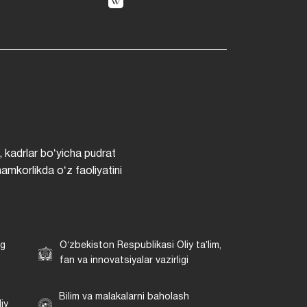
, kadrlar boʻyicha pudrat
hamkorlikda oʻz faoliyatini
ng
Oʻzbekiston Respublikasi Oliy taʼlim,
fan va innovatsiyalar vazirligi
Bilim va malakalarni baholash
iy