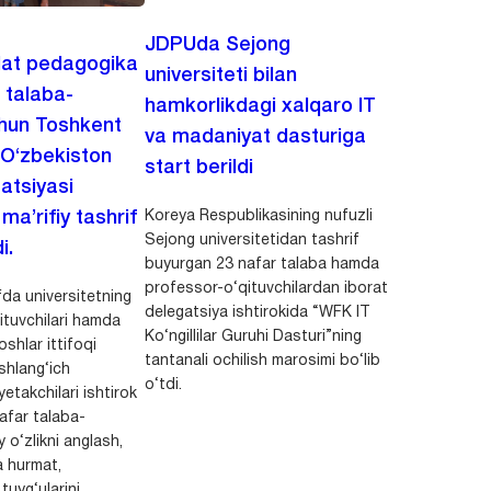
JDPUda Sejong
lat pedagogika
universiteti bilan
i talaba-
hamkorlikdagi xalqaro IT
chun Toshkent
va madaniyat dasturiga
 O‘zbekiston
start berildi
zatsiyasi
Koreya Respublikasining nufuzli
a’rifiy tashrif
Sejong universitetidan tashrif
i.
buyurgan 23 nafar talaba hamda
professor-o‘qituvchilardan iborat
da universitetning
delegatsiya ishtirokida “WFK IT
ituvchilari hamda
Ko‘ngillilar Guruhi Dasturi”ning
shlar ittifoqi
tantanali ochilish marosimi bo‘lib
shlang‘ich
o‘tdi.
yetakchilari ishtirok
safar talaba-
y o‘zlikni anglash,
a hurmat,
uyg‘ularini...