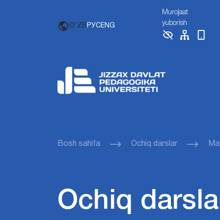
Murojaat
yuborish
O'ZB
РУС
ENG
Bosh sahifa
Ochiq darslar
Mav
Ochiq darsla