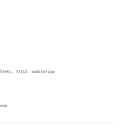
lteti, 7/113 -auditoriya

vna
