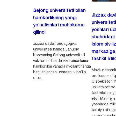
Sejong universiteti bilan
Jizzax dav
hamkorlikning yangi
universitet
yo‘nalishlari muhokama
yoshlari u
qilindi
shahridagi
Jizzax davlat pedagogika
Islom sivili
universiteti hamda Janubiy
markaziga m
Koreyaning Sejong universiteti
tashkil etild
vakillari o‘rtasida ikki tomonlama
hamkorlikni yanada rivojlantirishga
Mazkur tashrif
bag‘ishlangan uchrashuv bo‘lib
professor-o‘q
o‘tdi.
O‘zbekiston Yo
universitet bo
tashkilotining 
etdi. Ma’rifiy 
yoshlarda milli
tarixiy xotirag
vatanparvarlik t