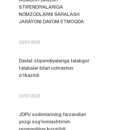
NOMDOR DAVLAT
STIPENDIYALARIGA
NOMZODLARNI SARALASH
JARAYONI DAVOM ETMOQDA
23/07/2026
Davlat stipendiyalariga talabgor
talabalar bilan uchrashuv
o‘tkazildi
22/07/2026
JDPU xodimlarining farzandlari
yozgi sog‘lomlashtirish
oromgohiga kuzatildi