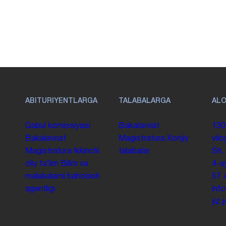
ABITURIYENTLARGA
TALABALARGA
AL
Qabul komissiyasi
Bakalavriat
130
Bakalavriat
Magistratura
Xorijiy
vilo
Magistratura
Ikkinchi
talabalar
Sh.
oliy taʼlim
Bilim va
4-u
malakalarni baholash
57
agentligi
inf
jiz