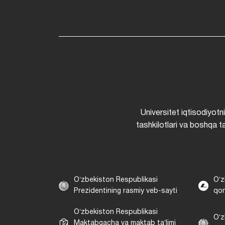
Universitet iqtisodiyotn
tashkilotlari va boshqa ta
Oʻzbekiston Respublikasi
Oʻz
Prezidentining rasmiy veb-sayti
qon
Oʻzbekiston Respublikasi
Oʻz
Maktabgacha va maktab taʼlimi