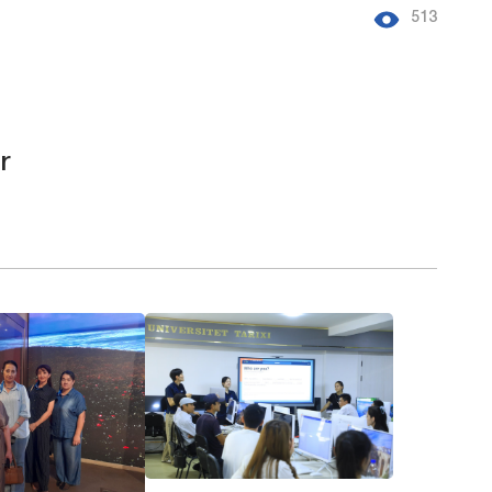
513
r