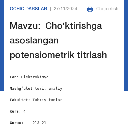
OCHIQ DARSLAR
27/11/2024
Chop etish
|
Mavzu: Cho‘ktirishga
asoslangan
potensiometrik titrlash
Fan
: Elektrokimyo

Mashg’ulot turi:
 amaliy  

Fakultet:
 Tabiiy fanlar

Kurs: 
4

Gurux:    
213-21
