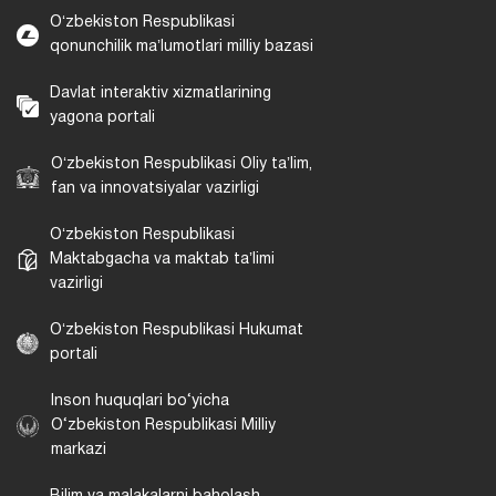
Oʻzbekiston Respublikasi
qonunchilik maʼlumotlari milliy bazasi
Davlat interaktiv xizmatlarining
yagona portali
Oʻzbekiston Respublikasi Oliy taʼlim,
fan va innovatsiyalar vazirligi
Oʻzbekiston Respublikasi
Maktabgacha va maktab taʼlimi
vazirligi
Oʻzbekiston Respublikasi Hukumat
portali
Inson huquqlari bo‘yicha
O‘zbekiston Respublikasi Milliy
markazi