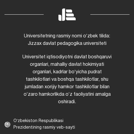
Universitetning rasmiy nomi oʻzbek tilida:
Jizzax davlat pedagogika universiteti
Universitet iqtisodiyotni davlat boshqaruvi
organlari, mahalliy davlat hokimiyati
organlari, kadrlar boʻyicha pudrat
tashkilotlari va boshqa tashkilotlar, shu
jumladan xorijiy hamkor tashkilotlar bilan
oʻzaro hamkorlikda oʻz faoliyatini amalga
oshiradi.
Oʻzbekiston Respublikasi
Prezidentining rasmiy veb-sayti