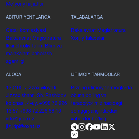
Me'yoriy hujjatlar
ABITURIYENTLARGA
TALABALARGA
Qabul komissiyasi
Bakalavriat
Magistratura
Bakalavriat
Magistratura
Xorijiy talabalar
Ikkinchi oliy taʼlim
Bilim va
malakalarni baholash
agentligi
ALOQA
IJTIMOIY TARMOQLAR
130100. Jizzax viloyati,
Bizning ijtimoiy tarmoqlarda
Jizzax shahri, Sh. Rashidov
obuna boʻling va
koʻchasi, 4-uy.
+998 72 226
taraqqiyotimiz haqidagi
13 57
+998 72 226 68 10
soʻnggi yangiliklardan
info@jdpu.uz
xabardor boʻling.
jiz.jdpi@exat.uz