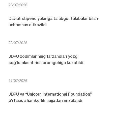
23/07/2026
Davlat stipendiyalariga talabgor talabalar bilan
uchrashuv o‘tkazildi
22/07/2026
JDPU xodimlarining farzandlari yozgi
sog‘lomlashtirish oromgohiga kuzatildi
17/07/2026
JDPU va “Unicorn International Foundation”
o‘rtasida hamkorlik hujjatlari imzolandi