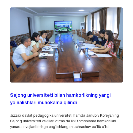
Sejong universiteti bilan hamkorlikning yangi
yo‘nalishlari muhokama qilindi
Jizzax davlat pedagogika universiteti hamda Janubiy Koreyaning
Sejong universiteti vakillari o‘rtasida ikki tomonlama hamkorlikni
yanada rivojlantirishga bag‘ishlangan uchrashuv bo‘lib o‘tdi.