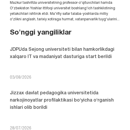
Mazkur tashrifda universitetning professor-o‘qituvchilari hamda
O‘zbekiston Yoshlar ittifoqi universitet boshlang‘ich tashkilotining
yetakchilari ishtirok etdi. Ma’rifiy safar talaba-yoshlarda milliy
o‘zlikni anglash, tarixiy xotiraga hurmat, vatanparvarlik tuyg‘ularini...
So'nggi yangiliklar
JDPUda Sejong universiteti bilan hamkorlikdagi
xalqaro IT va madaniyat dasturiga start berildi
03/08/2026
Jizzax davlat pedagogika universitetida
narkojinoyatlar profilaktikasi bo‘yicha o‘rganish
ishlari olib borildi
28/07/2026