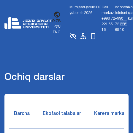
Murojaat
Qabul
SDG
Call
Ishonch
Ko
yuborish
2026
markaz:
telefoni:
qa
+998 72
+998
ku
O'ZB
221 55
72 226
РУС
16
68 10
ENG
Ochiq darslar
Barcha
Ekofaol talabalar
Karera markazi