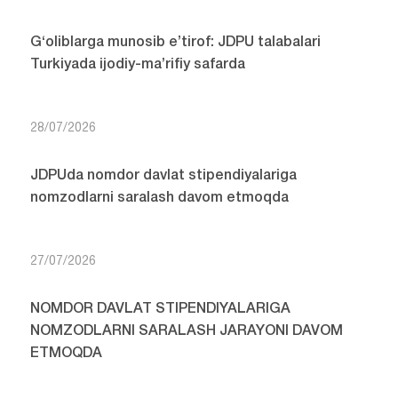
G‘oliblarga munosib e’tirof: JDPU talabalari
Turkiyada ijodiy-ma’rifiy safarda
28/07/2026
JDPUda nomdor davlat stipendiyalariga
nomzodlarni saralash davom etmoqda
27/07/2026
NOMDOR DAVLAT STIPENDIYALARIGA
NOMZODLARNI SARALASH JARAYONI DAVOM
ETMOQDA