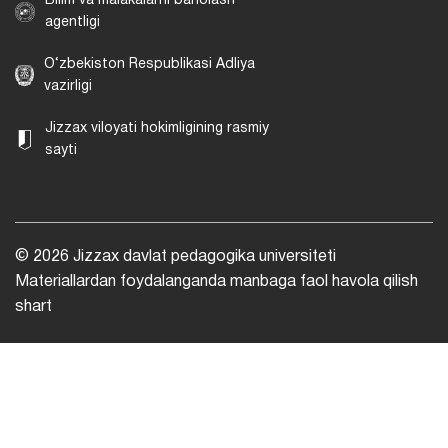
Bilim va malakalarni baholash
agentligi
O‘zbekiston Respublikasi Adliya
vazirligi
Jizzax viloyati hokimligining rasmiy
sayti
© 2026 Jizzax davlat pedagogika universiteti
Materiallardan foydalanganda manbaga faol havola qilish
shart