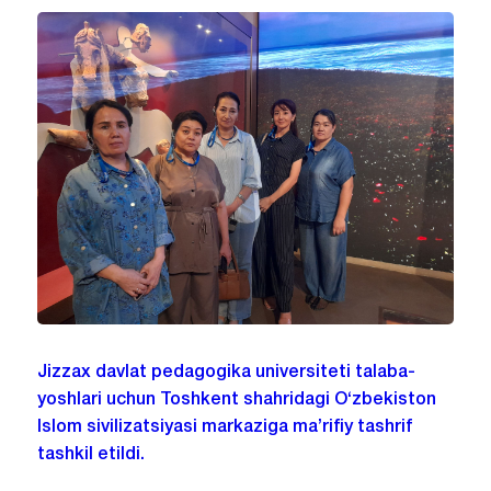
Jizzax davlat pedagogika universiteti talaba-
yoshlari uchun Toshkent shahridagi O‘zbekiston
Islom sivilizatsiyasi markaziga ma’rifiy tashrif
tashkil etildi.