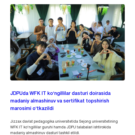
JDPUda WFK IT ko‘ngillilar dasturi doirasida
madaniy almashinuv va sertifikat topshirish
marosimi o‘tkazildi
Jizzax davlat pedagogika universitetida Sejong universitetining
WFK IT ko‘ngillilar guruhi hamda JDPU talabalari ishtirokida
madaniy almashinuv dasturi tashkil etildi.