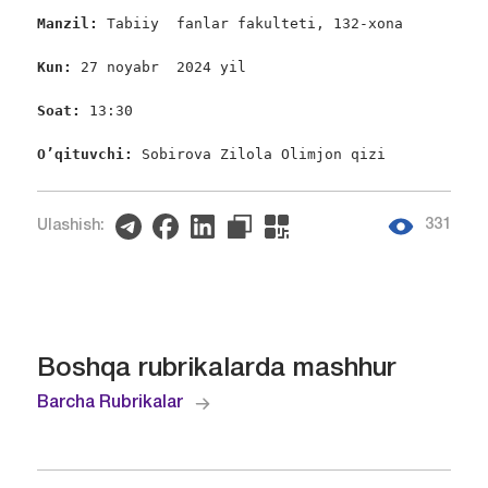
Manzil: 
Tabiiy  fanlar fakulteti, 132-xona

Kun: 
27 noyabr  2024 yil

Soat
:
 13:30

O’qituvchi: 
Sobirova Zilola Olimjon qizi
331
Ulashish:
Boshqa rubrikalarda mashhur
Barcha Rubrikalar