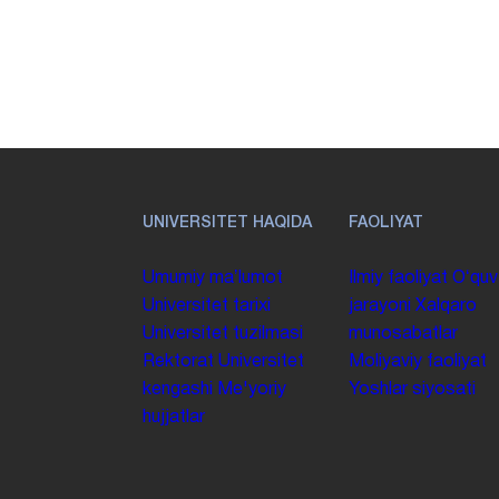
UNIVERSITET HAQIDA
FAOLIYAT
Umumiy maʼlumot
Ilmiy faoliyat
Oʻquv
Universitet tarixi
jarayoni
Xalqaro
Universitet tuzilmasi
munosabatlar
Rektorat
Universitet
Moliyaviy faoliyat
kengashi
Me'yoriy
Yoshlar siyosati
hujjatlar