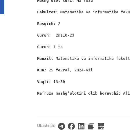
Mashg’ulot turi:
 Ma’ruza

Fakultet:
 Matematika va informatika faku
Bosqich: 
2

Guruh:  
2m110-23

Guruh: 
1 ta

Manzil: 
Matematika va informatika fakult
Kun: 
25 fevral, 2024-yil

Vaqti: 13-30
Ma’ruza mashgʻulotini olib boruvchi: 
Ali
Ulashish: