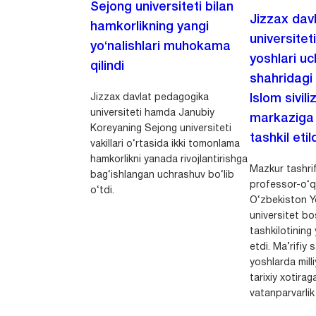
Sejong universiteti bilan
Jizzax dav
hamkorlikning yangi
universitet
yo‘nalishlari muhokama
yoshlari u
qilindi
shahridagi
Jizzax davlat pedagogika
Islom sivili
universiteti hamda Janubiy
markaziga m
Koreyaning Sejong universiteti
tashkil etild
vakillari o‘rtasida ikki tomonlama
hamkorlikni yanada rivojlantirishga
Mazkur tashrif
bag‘ishlangan uchrashuv bo‘lib
professor-o‘q
o‘tdi.
O‘zbekiston Yo
universitet bo
tashkilotining 
etdi. Ma’rifiy 
yoshlarda milli
tarixiy xotirag
vatanparvarlik t