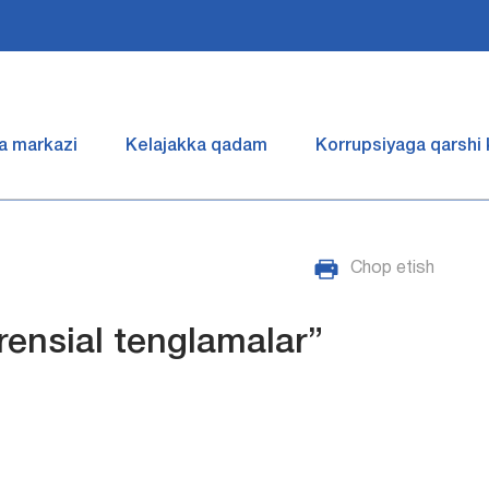
a markazi
Kelajakka qadam
Korrupsiyaga qarshi
Chop etish
erensial tenglamalar”