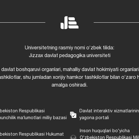
Universitetning rasmiy nomi oʻzbek tilida:
Jizzax davlat pedagogika universiteti
i davlat boshqaruvi organlari, mahalliy davlat hokimiyati organlari
shkilotlar, shu jumladan xorijiy hamkor tashkilotlar bilan oʻzaro 
amalga oshiradi.
bekiston Respublikasi
Davlat interaktiv xizmatlarini
unchilik maʼlumotlari milliy bazasi
yagona portali
Inson huquqlari bo‘yicha
bekiston Respublikasi Hukumat
O‘zbekiston Respublikasi Mill