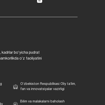
, kadrlar boʻyicha pudrat
hamkorlikda oʻz faoliyatini
ng
Oʻzbekiston Respublikasi Oliy taʼlim,
fan va innovatsiyalar vazirligi
Bilim va malakalarni baholash
iy