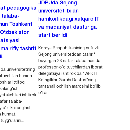
JDPUda Sejong
lat pedagogika
universiteti bilan
i talaba-
hamkorlikdagi xalqaro IT
chun Toshkent
va madaniyat dasturiga
 O‘zbekiston
start berildi
zatsiyasi
Koreya Respublikasining nufuzli
a’rifiy tashrif
Sejong universitetidan tashrif
i.
buyurgan 23 nafar talaba hamda
professor-o‘qituvchilardan iborat
da universitetning
delegatsiya ishtirokida “WFK IT
ituvchilari hamda
Ko‘ngillilar Guruhi Dasturi”ning
shlar ittifoqi
tantanali ochilish marosimi bo‘lib
shlang‘ich
o‘tdi.
yetakchilari ishtirok
safar talaba-
y o‘zlikni anglash,
a hurmat,
uyg‘ularini...