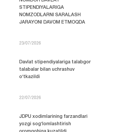
NOMDOR DAVLAT
STIPENDIYALARIGA
NOMZODLARNI SARALASH
JARAYONI DAVOM ETMOQDA
23/07/2026
Davlat stipendiyalariga talabgor
talabalar bilan uchrashuv
o‘tkazildi
22/07/2026
JDPU xodimlarining farzandlari
yozgi sog‘lomlashtirish
oromgohiga kuzatildi