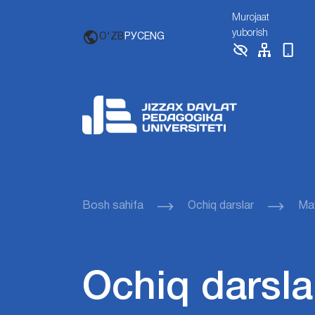
Murojaat
yuborish
O'ZB
РУС
ENG
Bosh sahifa
Ochiq darslar
Mav
Ochiq darsla