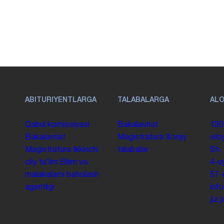
ABITURIYENTLARGA
TALABALARGA
AL
Qabul komissiyasi
Bakalavriat
130
Bakalavriat
Magistratura
Xorijiy
vilo
Magistratura
Ikkinchi
talabalar
Sh.
oliy taʼlim
Bilim va
4-u
malakalarni baholash
57
agentligi
inf
jiz