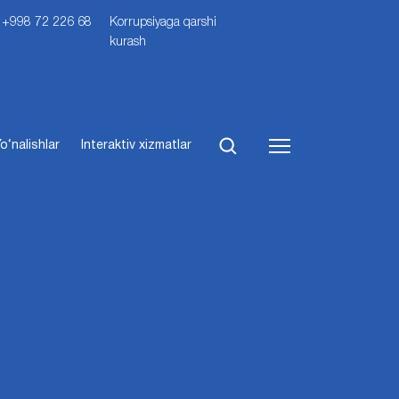
i: +998 72 226 68
Korrupsiyaga qarshi
kurash
o‘nalishlar
Interaktiv xizmatlar