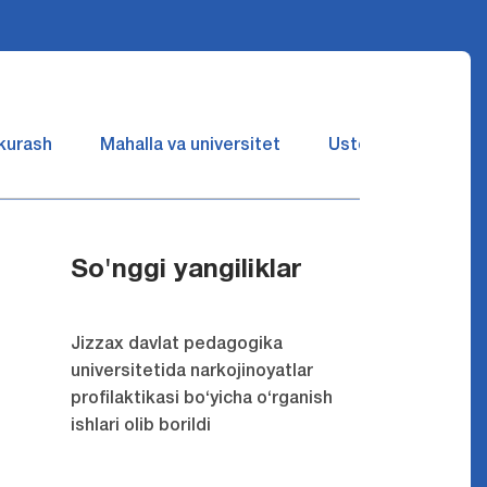
 kurash
Mahalla va universitet
Ustozlar suhbatin 
So'nggi yangiliklar
Jizzax davlat pedagogika
universitetida narkojinoyatlar
profilaktikasi bo‘yicha o‘rganish
ishlari olib borildi