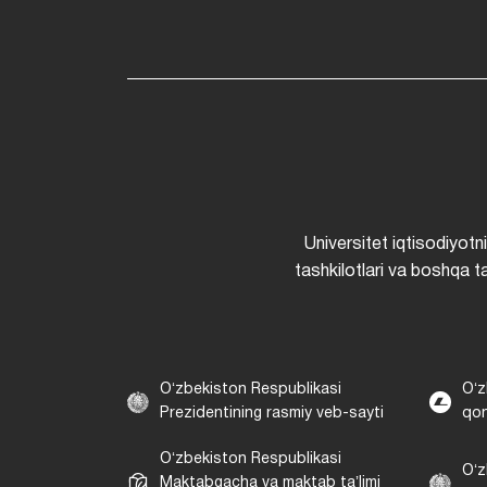
Universitet iqtisodiyotn
tashkilotlari va boshqa ta
Oʻzbekiston Respublikasi
Oʻz
Prezidentining rasmiy veb-sayti
qon
Oʻzbekiston Respublikasi
Oʻz
Maktabgacha va maktab taʼlimi