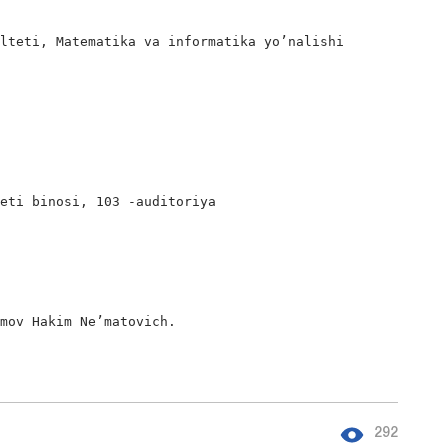
lteti, Matematika va informatika yo’nalishi

eti binosi, 103 -auditoriya

mov Hakim Ne’matovich.

292