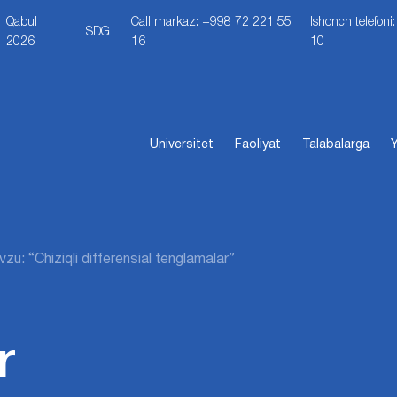
Qabul
Call markaz: +998 72 221 55
Ishonch telefon
SDG
2026
16
10
Universitet
Faoliyat
Talabalarga
Y
zu: “Chiziqli differensial tenglamalar”
r