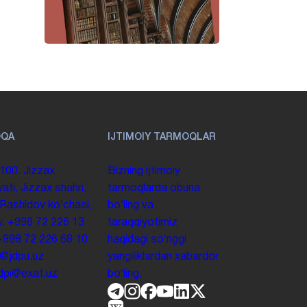
OQA
IJTIMOIY TARMOQLAR
100. Jizzax
Bizning ijtimoiy
yati, Jizzax shahri,
tarmoqlarda obuna
 Rashidov koʻchasi,
boʻling va
y.
+998 72 226 13
taraqqiyotimiz
+998 72 226 68 10
haqidagi soʻnggi
o@jdpu.uz
yangiliklardan xabardor
.jdpi@exat.uz
boʻling.