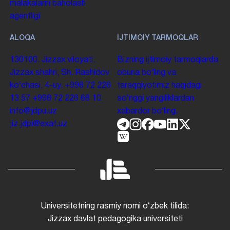
malakalarni baholash
agentligi
ALOQA
IJTIMOIY TARMOQLAR
130100. Jizzax viloyati,
Bizning ijtimoiy tarmoqlarda
Jizzax shahri, Sh. Rashidov
obuna boʻling va
koʻchasi, 4-uy.
+998 72 226
taraqqiyotimiz haqidagi
13 57
+998 72 226 68 10
soʻnggi yangiliklardan
info@jdpu.uz
xabardor boʻling.
jiz.jdpi@exat.uz
Universitetning rasmiy nomi oʻzbek tilida:
Jizzax davlat pedagogika universiteti