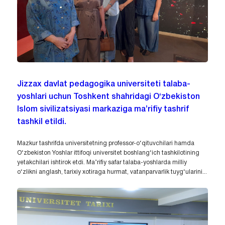
Jizzax davlat pedagogika universiteti talaba-
yoshlari uchun Toshkent shahridagi O‘zbekiston
Islom sivilizatsiyasi markaziga ma’rifiy tashrif
tashkil etildi.
Mazkur tashrifda universitetning professor-o‘qituvchilari hamda
O‘zbekiston Yoshlar ittifoqi universitet boshlang‘ich tashkilotining
yetakchilari ishtirok etdi. Ma’rifiy safar talaba-yoshlarda milliy
o‘zlikni anglash, tarixiy xotiraga hurmat, vatanparvarlik tuyg‘ularini...