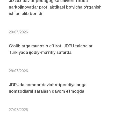
Jizzax davlat pedagogika universitetida
narkojinoyatlar profilaktikasi bo‘yicha o‘rganish
ishlari olib borildi
28/07/2026
G‘oliblarga munosib e’tirof: JDPU talabalari
Turkiyada ijodiy-ma’rifiy safarda
28/07/2026
JDPUda nomdor davlat stipendiyalariga
nomzodlarni saralash davom etmoqda
27/07/2026