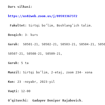
Dars silkasi: 
https://us02web.zoom.us/j/89593367372
Fakultet:
 Sirtqi bo’lim, Boshlang’ich talim.

Bosqich: 
3- kurs

Guruh:  
S0501-21, S0502-21, S0503-21, S0504-21, S050
S0507-21, S0508-21, S0509-21,

Guruh: 
5 ta

Manzil: 
Sirtqi bo’lim, 2-etaj, zoom 234- xona

Kun: 
23 -noyabr, 2023-yil

Vaqti: 
12-00

O’qituvchi:  Gadayev Doniyor Rajabovich. 