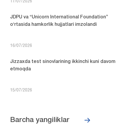
17/07/2026
JDPU va “Unicorn International Foundation”
o‘rtasida hamkorlik hujjatlari imzolandi
16/07/2026
Jizzaxda test sinovlarining ikkinchi kuni davom
etmoqda
15/07/2026
Barcha yangiliklar