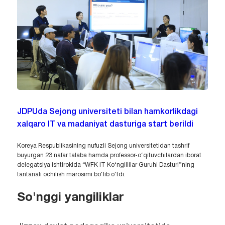
JDPUda Sejong universiteti bilan hamkorlikdagi
xalqaro IT va madaniyat dasturiga start berildi
Koreya Respublikasining nufuzli Sejong universitetidan tashrif
buyurgan 23 nafar talaba hamda professor-o‘qituvchilardan iborat
delegatsiya ishtirokida “WFK IT Ko‘ngillilar Guruhi Dasturi”ning
tantanali ochilish marosimi bo‘lib o‘tdi.
So'nggi yangiliklar