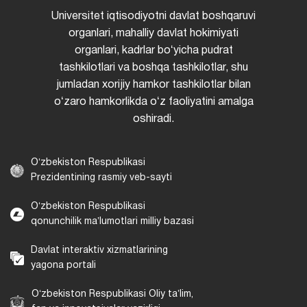
Universitet iqtisodiyotni davlat boshqaruvi
organlari, mahalliy davlat hokimiyati
organlari, kadrlar boʻyicha pudrat
tashkilotlari va boshqa tashkilotlar, shu
jumladan xorijiy hamkor tashkilotlar bilan
oʻzaro hamkorlikda oʻz faoliyatini amalga
oshiradi.
Oʻzbekiston Respublikasi
Prezidentining rasmiy veb-sayti
Oʻzbekiston Respublikasi
qonunchilik maʼlumotlari milliy bazasi
Davlat interaktiv xizmatlarining
yagona portali
Oʻzbekiston Respublikasi Oliy taʼlim,