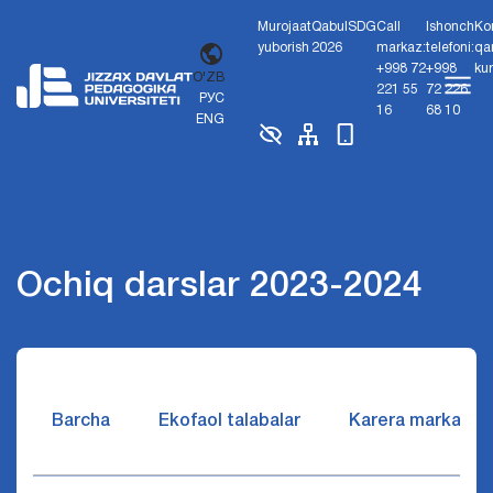
Murojaat
Qabul
SDG
Call
Ishonch
Ko
yuborish
2026
markaz:
telefoni:
qa
+998 72
+998
ku
O'ZB
221 55
72 226
РУС
16
68 10
ENG
Ochiq darslar 2023-2024
Barcha
Ekofaol talabalar
Karera markazi