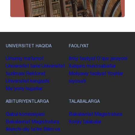
UNIVERSITET HAQIDA
FAOLIYAT
Umumiy maʼlumot
Ilmiy faoliyat
Oʻquv jarayoni
Universitet tarixi
Universitet
Xalqaro munosabatlar
tuzilmasi
Rektorat
Moliyaviy faoliyat
Yoshlar
Universitet kengashi
siyosati
Me'yoriy hujjatlar
ABITURIYENTLARGA
TALABALARGA
Qabul komissiyasi
Bakalavriat
Magistratura
Bakalavriat
Magistratura
Xorijiy talabalar
Ikkinchi oliy taʼlim
Bilim va