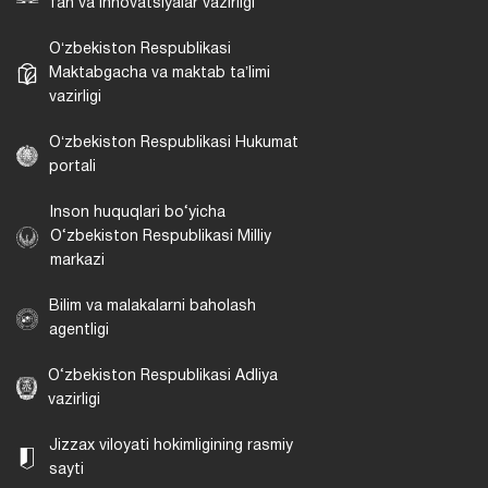
fan va innovatsiyalar vazirligi
Oʻzbekiston Respublikasi
Maktabgacha va maktab taʼlimi
vazirligi
Oʻzbekiston Respublikasi Hukumat
portali
Inson huquqlari bo‘yicha
O‘zbekiston Respublikasi Milliy
markazi
Bilim va malakalarni baholash
agentligi
O‘zbekiston Respublikasi Adliya
vazirligi
Jizzax viloyati hokimligining rasmiy
sayti