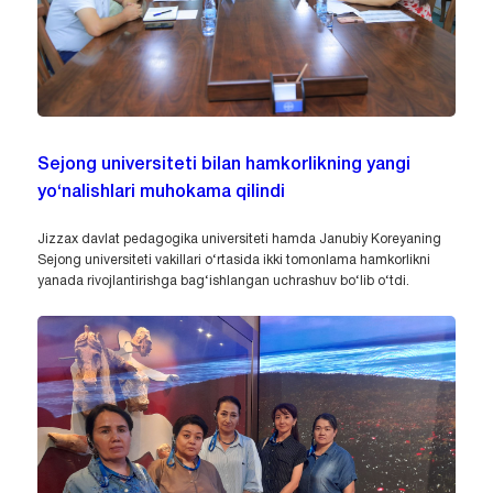
Sejong universiteti bilan hamkorlikning yangi
yo‘nalishlari muhokama qilindi
Jizzax davlat pedagogika universiteti hamda Janubiy Koreyaning
Sejong universiteti vakillari o‘rtasida ikki tomonlama hamkorlikni
yanada rivojlantirishga bag‘ishlangan uchrashuv bo‘lib o‘tdi.