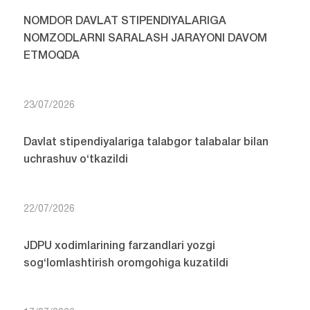
NOMDOR DAVLAT STIPENDIYALARIGA
NOMZODLARNI SARALASH JARAYONI DAVOM
ETMOQDA
23/07/2026
Davlat stipendiyalariga talabgor talabalar bilan
uchrashuv o‘tkazildi
22/07/2026
JDPU xodimlarining farzandlari yozgi
sog‘lomlashtirish oromgohiga kuzatildi