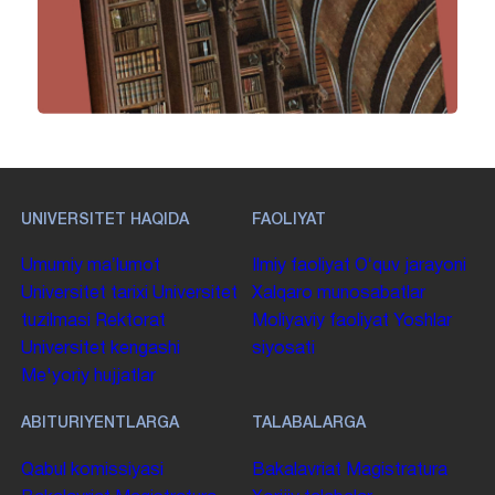
UNIVERSITET HAQIDA
FAOLIYAT
Umumiy maʼlumot
Ilmiy faoliyat
Oʻquv jarayoni
Universitet tarixi
Universitet
Xalqaro munosabatlar
tuzilmasi
Rektorat
Moliyaviy faoliyat
Yoshlar
Universitet kengashi
siyosati
Me'yoriy hujjatlar
ABITURIYENTLARGA
TALABALARGA
Qabul komissiyasi
Bakalavriat
Magistratura