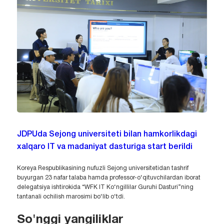
JDPUda Sejong universiteti bilan hamkorlikdagi
xalqaro IT va madaniyat dasturiga start berildi
Koreya Respublikasining nufuzli Sejong universitetidan tashrif
buyurgan 23 nafar talaba hamda professor-o‘qituvchilardan iborat
delegatsiya ishtirokida “WFK IT Ko‘ngillilar Guruhi Dasturi”ning
tantanali ochilish marosimi bo‘lib o‘tdi.
So'nggi yangiliklar