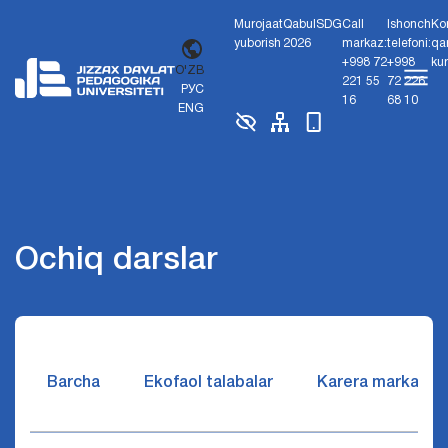
Murojaat
Qabul
SDG
Call
Ishonch
Ko
yuborish
2026
markaz:
telefoni:
qa
+998 72
+998
ku
O'ZB
221 55
72 226
РУС
16
68 10
ENG
Ochiq darslar
Barcha
Ekofaol talabalar
Karera markazi