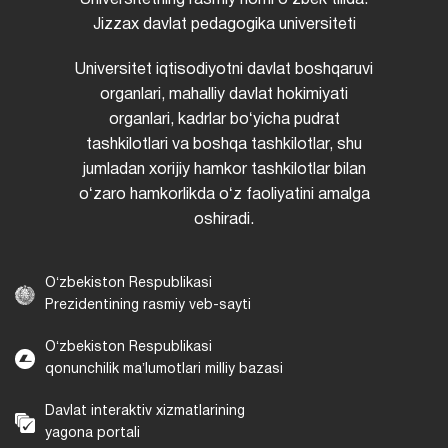
Jizzax davlat pedagogika universiteti
Universitet iqtisodiyotni davlat boshqaruvi
organlari, mahalliy davlat hokimiyati
organlari, kadrlar boʻyicha pudrat
tashkilotlari va boshqa tashkilotlar, shu
jumladan xorijiy hamkor tashkilotlar bilan
oʻzaro hamkorlikda oʻz faoliyatini amalga
oshiradi.
Oʻzbekiston Respublikasi
Prezidentining rasmiy veb-sayti
Oʻzbekiston Respublikasi
qonunchilik maʼlumotlari milliy bazasi
Davlat interaktiv xizmatlarining
yagona portali