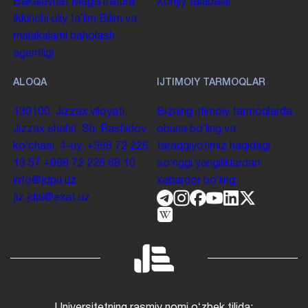
Bakalavriat
Magistratura
Xorijiy talabalar
Ikkinchi oliy taʼlim
Bilim va
malakalarni baholash
agentligi
ALOQA
IJTIMOIY TARMOQLAR
130100. Jizzax viloyati,
Bizning ijtimoiy tarmoqlarda
Jizzax shahri, Sh. Rashidov
obuna boʻling va
koʻchasi, 4-uy.
+998 72 226
taraqqiyotimiz haqidagi
13 57
+998 72 226 68 10
soʻnggi yangiliklardan
info@jdpu.uz
xabardor boʻling.
jiz.jdpi@exat.uz
Universitetning rasmiy nomi oʻzbek tilida: