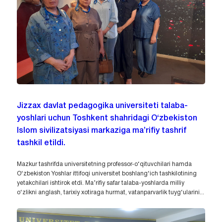
Jizzax davlat pedagogika universiteti talaba-
yoshlari uchun Toshkent shahridagi O‘zbekiston
Islom sivilizatsiyasi markaziga ma’rifiy tashrif
tashkil etildi.
Mazkur tashrifda universitetning professor-o‘qituvchilari hamda
O‘zbekiston Yoshlar ittifoqi universitet boshlang‘ich tashkilotining
yetakchilari ishtirok etdi. Ma’rifiy safar talaba-yoshlarda milliy
o‘zlikni anglash, tarixiy xotiraga hurmat, vatanparvarlik tuyg‘ularini...