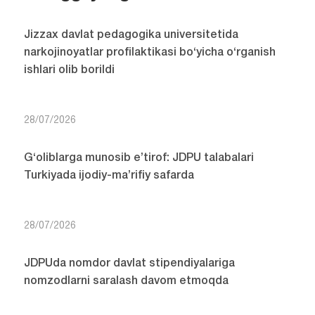
Jizzax davlat pedagogika universitetida
narkojinoyatlar profilaktikasi bo‘yicha o‘rganish
ishlari olib borildi
28/07/2026
G‘oliblarga munosib e’tirof: JDPU talabalari
Turkiyada ijodiy-ma’rifiy safarda
28/07/2026
JDPUda nomdor davlat stipendiyalariga
nomzodlarni saralash davom etmoqda