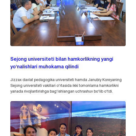
Sejong universiteti bilan hamkorlikning yangi
yo‘nalishlari muhokama qilindi
Jizzax davlat pedagogika universiteti hamda Janubiy Koreyaning
Sejong universiteti vakillari o‘rtasida ikki tomonlama hamkorlikni
yanada rivojlantirishga bag‘ishlangan uchrashuv bo‘lib o‘tdi.