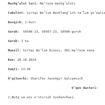
Mashg‘ulot turi:
 Ma‘ruza mashg‘uloti

Fakultet:
 Sirtqi Bo‘lim Boshlang‘ich ta’lim yo‘nalis
Bosqich: 
2-kusr

Guruh:  
S0506-23, S0507-23, S0508-guruh

Guruh: 
3 ta

Manzil: 
Sirtqi Bo‘lim binosi, 301-ma’ruza xona

Kun:
 26.10.2024

Vaqti: 
13:30

O‘qituvchi:
 Sharifov Jaxongir Galiyevich

                                  O‘quv dasturi:
1.
Nutq va uni o'stirish tushunchasi.