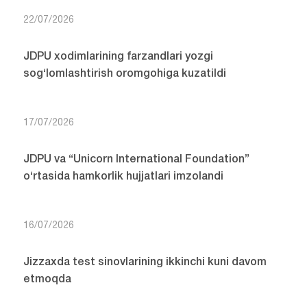
22/07/2026
JDPU xodimlarining farzandlari yozgi
sog‘lomlashtirish oromgohiga kuzatildi
17/07/2026
JDPU va “Unicorn International Foundation”
o‘rtasida hamkorlik hujjatlari imzolandi
16/07/2026
Jizzaxda test sinovlarining ikkinchi kuni davom
etmoqda