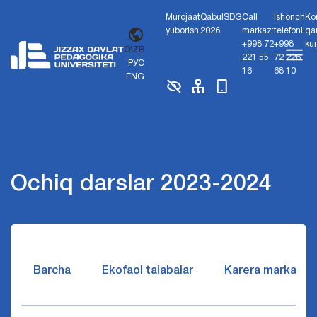
Murojaat
Qabul
SDG
Call
Ishonch
Ko
yuborish
2026
markaz:
telefoni:
qa
+998 72
+998
ku
O'ZB
221 55
72 226
РУС
16
68 10
ENG
Ochiq darslar 2023-2024
Barcha
Ekofaol talabalar
Karera markazi