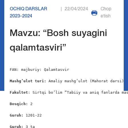
OCHIQ DARSLAR
22/04/2024
Chop
|
2023-2024
etish
Mavzu: “Bosh suyagini
qalamtasviri”
FAN: majburiy: Qalamtasvir

Mashg’ulot turi:
 Amaliy mashg’ulot (Mahorat darsi)

Fakultet
: Sirtqi bo’lim “Tabiiy va aniq fanlarda mas
Bosqich: 
2

Guruh: 
1201-22

Guruh: 
3 ta
