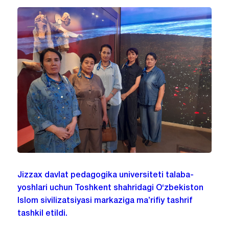
Jizzax davlat pedagogika universiteti talaba-
yoshlari uchun Toshkent shahridagi O‘zbekiston
Islom sivilizatsiyasi markaziga ma’rifiy tashrif
tashkil etildi.