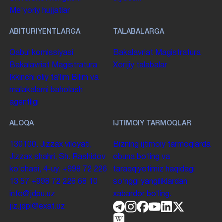
Me'yoriy hujjatlar
ABITURIYENTLARGA
TALABALARGA
Qabul komissiyasi
Bakalavriat
Magistratura
Bakalavriat
Magistratura
Xorijiy talabalar
Ikkinchi oliy taʼlim
Bilim va
malakalarni baholash
agentligi
ALOQA
IJTIMOIY TARMOQLAR
130100. Jizzax viloyati,
Bizning ijtimoiy tarmoqlarda
Jizzax shahri, Sh. Rashidov
obuna boʻling va
koʻchasi, 4-uy.
+998 72 226
taraqqiyotimiz haqidagi
13 57
+998 72 226 68 10
soʻnggi yangiliklardan
info@jdpu.uz
xabardor boʻling.
jiz.jdpi@exat.uz