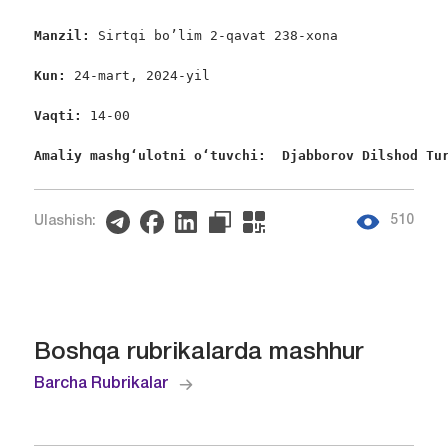
Manzil: 
Sirtqi bo’lim 2-qavat 238-xona

Kun: 
24-mart, 2024-yil

Vaqti:
 14-00

Amaliy mashgʻulotni oʻtuvchi:  Djabborov Dilshod Tu
510
Ulashish:
Boshqa rubrikalarda mashhur
Barcha Rubrikalar