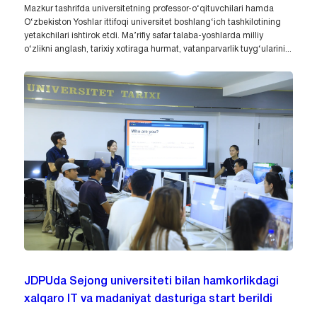
Mazkur tashrifda universitetning professor-o‘qituvchilari hamda
O‘zbekiston Yoshlar ittifoqi universitet boshlang‘ich tashkilotining
yetakchilari ishtirok etdi. Ma’rifiy safar talaba-yoshlarda milliy
o‘zlikni anglash, tarixiy xotiraga hurmat, vatanparvarlik tuyg‘ularini...
JDPUda Sejong universiteti bilan hamkorlikdagi
xalqaro IT va madaniyat dasturiga start berildi