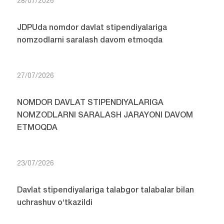
28/07/2026
JDPUda nomdor davlat stipendiyalariga
nomzodlarni saralash davom etmoqda
27/07/2026
NOMDOR DAVLAT STIPENDIYALARIGA
NOMZODLARNI SARALASH JARAYONI DAVOM
ETMOQDA
23/07/2026
Davlat stipendiyalariga talabgor talabalar bilan
uchrashuv o‘tkazildi