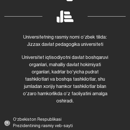
Universitetning rasmiy nomi oʻzbek tilida:
Jizzax davlat pedagogika universiteti
Universitet iqtisodiyotni davlat boshqaruvi
organlari, mahalliy davlat hokimiyati
organlari, kadrlar boʻyicha pudrat
tashkilotlari va boshqa tashkilotlar, shu
jumladan xorijiy hamkor tashkilotlar bilan
oʻzaro hamkorlikda oʻz faoliyatini amalga
oshiradi.
Oʻzbekiston Respublikasi
Prezidentining rasmiy veb-sayti