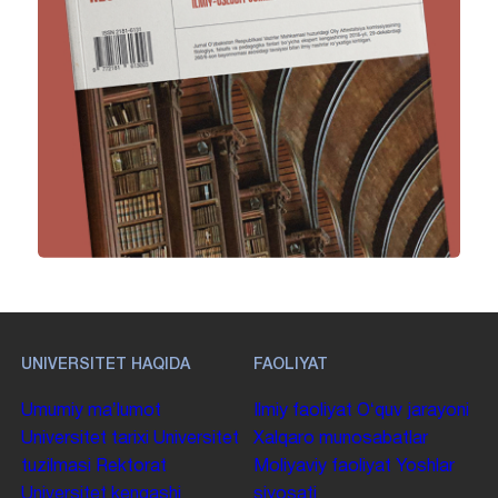
UNIVERSITET HAQIDA
FAOLIYAT
Umumiy maʼlumot
Ilmiy faoliyat
Oʻquv jarayoni
Universitet tarixi
Universitet
Xalqaro munosabatlar
tuzilmasi
Rektorat
Moliyaviy faoliyat
Yoshlar
Universitet kengashi
siyosati