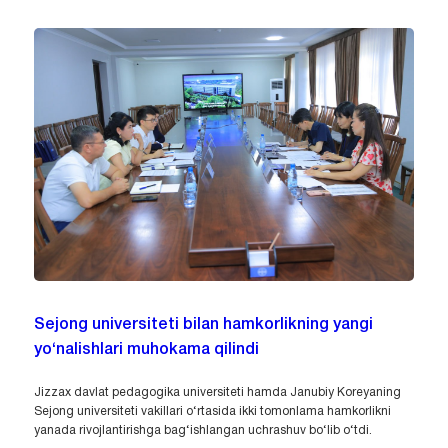
Sejong universiteti bilan hamkorlikning yangi
yo‘nalishlari muhokama qilindi
Jizzax davlat pedagogika universiteti hamda Janubiy Koreyaning
Sejong universiteti vakillari o‘rtasida ikki tomonlama hamkorlikni
yanada rivojlantirishga bag‘ishlangan uchrashuv bo‘lib o‘tdi.