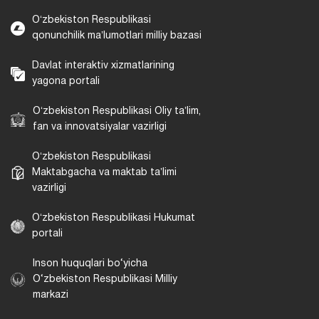
Oʻzbekiston Respublikasi
qonunchilik maʼlumotlari milliy bazasi
Davlat interaktiv xizmatlarining
yagona portali
Oʻzbekiston Respublikasi Oliy taʼlim,
fan va innovatsiyalar vazirligi
Oʻzbekiston Respublikasi
Maktabgacha va maktab taʼlimi
vazirligi
Oʻzbekiston Respublikasi Hukumat
portali
Inson huquqlari bo‘yicha
O‘zbekiston Respublikasi Milliy
markazi