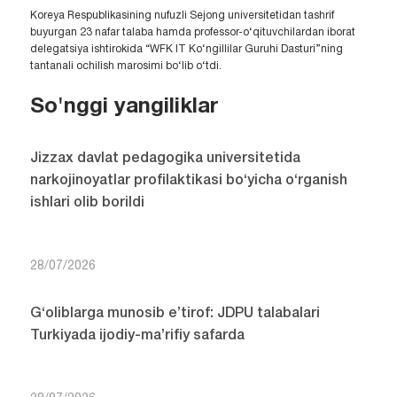
Koreya Respublikasining nufuzli Sejong universitetidan tashrif
buyurgan 23 nafar talaba hamda professor-o‘qituvchilardan iborat
delegatsiya ishtirokida “WFK IT Ko‘ngillilar Guruhi Dasturi”ning
tantanali ochilish marosimi bo‘lib o‘tdi.
So'nggi yangiliklar
Jizzax davlat pedagogika universitetida
narkojinoyatlar profilaktikasi bo‘yicha o‘rganish
ishlari olib borildi
28/07/2026
G‘oliblarga munosib e’tirof: JDPU talabalari
Turkiyada ijodiy-ma’rifiy safarda