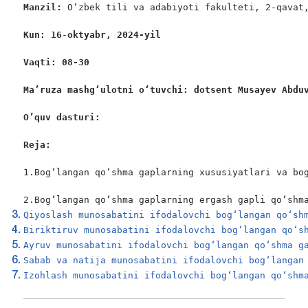
Manzil: 
O‘zbek tili va adabiyoti fakulteti, 2-qavat,
Kun: 16
-
oktyabr, 2024-yil
Vaqti: 08-30
Ma’ruza mashgʻulotni oʻtuvchi: dotsent Musayev Abdu
O’quv dasturi:
Reja:
1.Bog‘langan qo‘shma gaplarning xususiyatlari va bog
2.Bog‘langan qo‘shma gaplarning ergash gapli qo‘shm
Qiyoslash munosabatini ifodalovchi bog‘langan qo‘sh
Biriktiruv munosabatini ifodalovchi bog‘langan qo‘s
Ayruv munosabatini ifodalovchi bog‘langan qo‘shma g
Sabab va natija munosabatini ifodalovchi bog‘langan
Izohlash munosabatini ifodalovchi bog‘langan qo‘shm