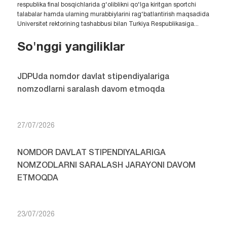
respublika final bosqichlarida g‘oliblikni qo‘lga kiritgan sportchi
talabalar hamda ularning murabbiylarini rag‘batlantirish maqsadida
Universitet rektorining tashabbusi bilan Turkiya Respublikasiga...
So'nggi yangiliklar
JDPUda nomdor davlat stipendiyalariga
nomzodlarni saralash davom etmoqda
27/07/2026
NOMDOR DAVLAT STIPENDIYALARIGA
NOMZODLARNI SARALASH JARAYONI DAVOM
ETMOQDA
23/07/2026