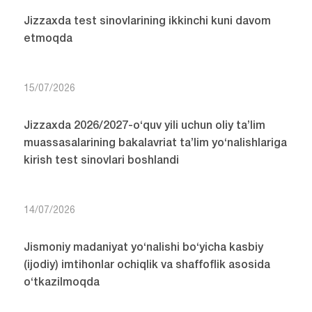
Jizzaxda test sinovlarining ikkinchi kuni davom
etmoqda
15/07/2026
Jizzaxda 2026/2027-o‘quv yili uchun oliy ta’lim
muassasalarining bakalavriat ta’lim yo‘nalishlariga
kirish test sinovlari boshlandi
14/07/2026
Jismoniy madaniyat yo‘nalishi bo‘yicha kasbiy
(ijodiy) imtihonlar ochiqlik va shaffoflik asosida
o‘tkazilmoqda