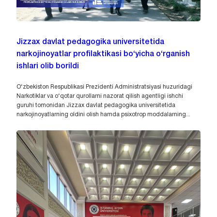
Jizzax davlat pedagogika universitetida
narkojinoyatlar profilaktikasi bo‘yicha o‘rganish
ishlari olib borildi
O‘zbekiston Respublikasi Prezidenti Administratsiyasi huzuridagi
Narkotiklar va o‘qotar qurollarni nazorat qilish agentligi ishchi
guruhi tomonidan Jizzax davlat pedagogika universitetida
narkojinoyatlarning oldini olish hamda psixotrop moddalarning...