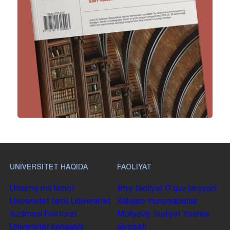
UNIVERSITET HAQIDA
FAOLIYAT
Umumiy maʼlumot
Ilmiy faoliyat
Oʻquv jarayoni
Universitet tarixi
Universitet
Xalqaro munosabatlar
tuzilmasi
Rektorat
Moliyaviy faoliyat
Yoshlar
Universitet kengashi
siyosati