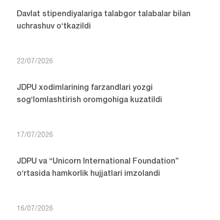
Davlat stipendiyalariga talabgor talabalar bilan
uchrashuv o‘tkazildi
22/07/2026
JDPU xodimlarining farzandlari yozgi
sog‘lomlashtirish oromgohiga kuzatildi
17/07/2026
JDPU va “Unicorn International Foundation”
o‘rtasida hamkorlik hujjatlari imzolandi
16/07/2026