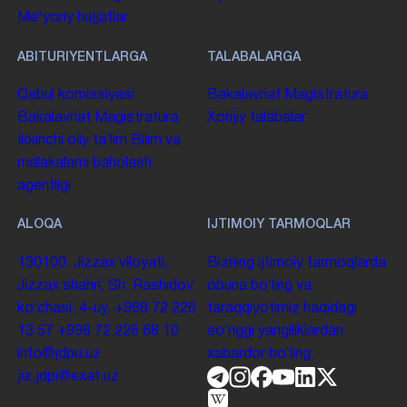
Me'yoriy hujjatlar
ABITURIYENTLARGA
TALABALARGA
Qabul komissiyasi
Bakalavriat
Magistratura
Bakalavriat
Magistratura
Xorijiy talabalar
Ikkinchi oliy taʼlim
Bilim va
malakalarni baholash
agentligi
ALOQA
IJTIMOIY TARMOQLAR
130100. Jizzax viloyati,
Bizning ijtimoiy tarmoqlarda
Jizzax shahri, Sh. Rashidov
obuna boʻling va
koʻchasi, 4-uy.
+998 72 226
taraqqiyotimiz haqidagi
13 57
+998 72 226 68 10
soʻnggi yangiliklardan
info@jdpu.uz
xabardor boʻling.
jiz.jdpi@exat.uz