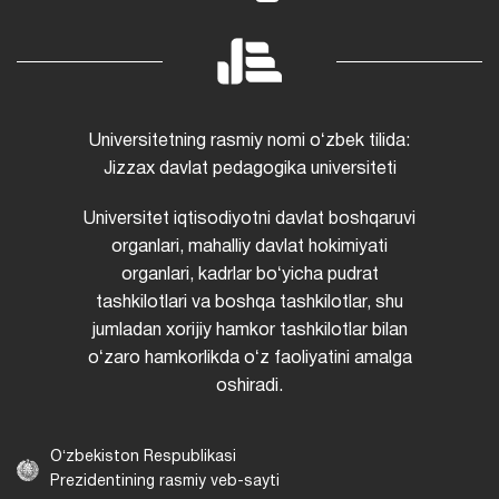
Universitetning rasmiy nomi oʻzbek tilida:
Jizzax davlat pedagogika universiteti
Universitet iqtisodiyotni davlat boshqaruvi
organlari, mahalliy davlat hokimiyati
organlari, kadrlar boʻyicha pudrat
tashkilotlari va boshqa tashkilotlar, shu
jumladan xorijiy hamkor tashkilotlar bilan
oʻzaro hamkorlikda oʻz faoliyatini amalga
oshiradi.
Oʻzbekiston Respublikasi
Prezidentining rasmiy veb-sayti