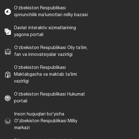
Oʻzbekiston Respublikasi
qonunchilik maʼlumotlari milliy bazasi
Davlat interaktiv xizmatlarining
yagona portali
Oʻzbekiston Respublikasi Oliy taʼlim,
fan va innovatsiyalar vazirligi
Oʻzbekiston Respublikasi
Maktabgacha va maktab taʼlimi
vazirligi
Oʻzbekiston Respublikasi Hukumat
portali
Inson huquqlari bo‘yicha
O‘zbekiston Respublikasi Milliy
markazi