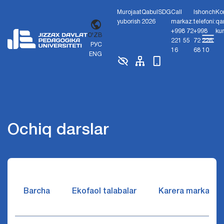
Murojaat
Qabul
SDG
Call
Ishonch
Ko
yuborish
2026
markaz:
telefoni:
qa
+998 72
+998
ku
O'ZB
221 55
72 226
РУС
16
68 10
ENG
Ochiq darslar
Barcha
Ekofaol talabalar
Karera markazi