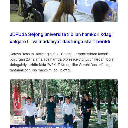
JDPUda Sejong universiteti bilan hamkorlikdagi
xalqaro IT va madaniyat dasturiga start berildi
Koreya Respublikasining nufuzli Sejong universitetidan tashrif
buyurgan 23 nafar talaba hamda professor-o‘qituvchilardan iborat
delegatsiya ishtirokida “WFK IT Ko‘ngillilar Guruhi Dasturi”ning
tantanali ochilish marosimi bo‘lib o‘tdi.