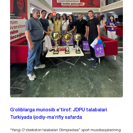
G‘oliblarga munosib e’tirof: JDPU talabalari
Turkiyada ijodiy-ma’rifiy safarda
“Yangi O‘zbekiston talabalari Olimpiadasi” sport musobaqalarining