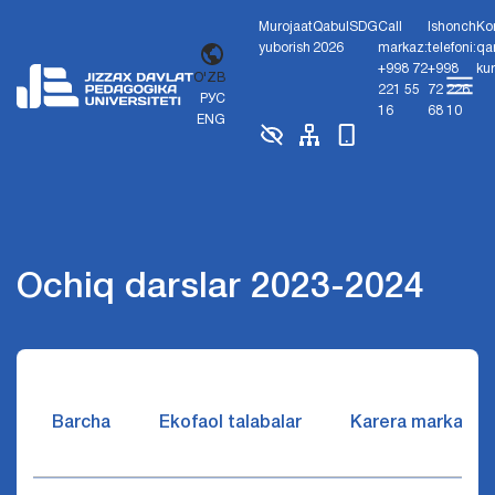
Murojaat
Qabul
SDG
Call
Ishonch
Ko
yuborish
2026
markaz:
telefoni:
qa
+998 72
+998
ku
O'ZB
221 55
72 226
РУС
16
68 10
ENG
Ochiq darslar 2023-2024
Barcha
Ekofaol talabalar
Karera markazi