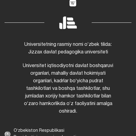
Universitetning rasmiy nomi oʻzbek tilida:
Jizzax davlat pedagogika universiteti
Universitet iqtisodiyotni davlat boshqaruvi
organlari, mahalliy davlat hokimiyati
organlari, kadrlar boʻyicha pudrat
tashkilotlari va boshqa tashkilotlar, shu
jumladan xorijiy hamkor tashkilotlar bilan
oʻzaro hamkorlikda oʻz faoliyatini amalga
oshiradi.
Oʻzbekiston Respublikasi