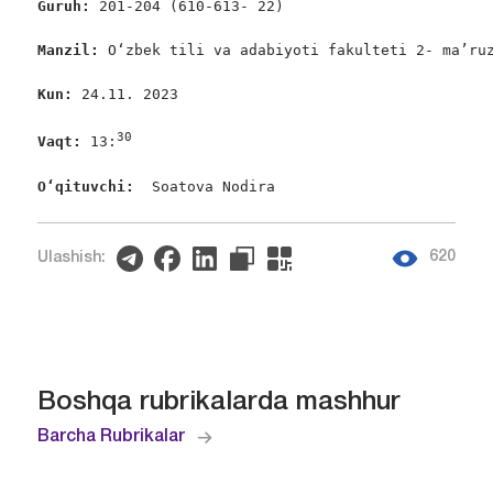
Guruh: 
201-204 (610-613- 22)

Manzil: 
O‘zbek tili va adabiyoti fakulteti 2- ma’ruz
Kun: 
24.11. 2023

3
0
Vaqt: 
13:
O‘qituvchi:  
Soatova Nodira
620
Ulashish:
Boshqa rubrikalarda mashhur
Barcha Rubrikalar