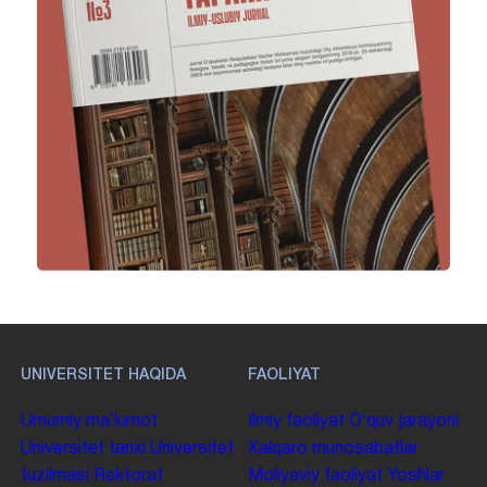
UNIVERSITET HAQIDA
FAOLIYAT
Umumiy maʼlumot
Ilmiy faoliyat
Oʻquv jarayoni
Universitet tarixi
Universitet
Xalqaro munosabatlar
tuzilmasi
Rektorat
Moliyaviy faoliyat
Yoshlar