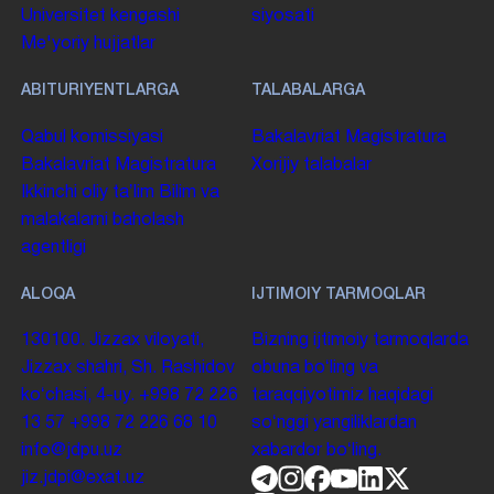
Universitet kengashi
siyosati
Me'yoriy hujjatlar
ABITURIYENTLARGA
TALABALARGA
Qabul komissiyasi
Bakalavriat
Magistratura
Bakalavriat
Magistratura
Xorijiy talabalar
Ikkinchi oliy taʼlim
Bilim va
malakalarni baholash
agentligi
ALOQA
IJTIMOIY TARMOQLAR
130100. Jizzax viloyati,
Bizning ijtimoiy tarmoqlarda
Jizzax shahri, Sh. Rashidov
obuna boʻling va
koʻchasi, 4-uy.
+998 72 226
taraqqiyotimiz haqidagi
13 57
+998 72 226 68 10
soʻnggi yangiliklardan
info@jdpu.uz
xabardor boʻling.
jiz.jdpi@exat.uz