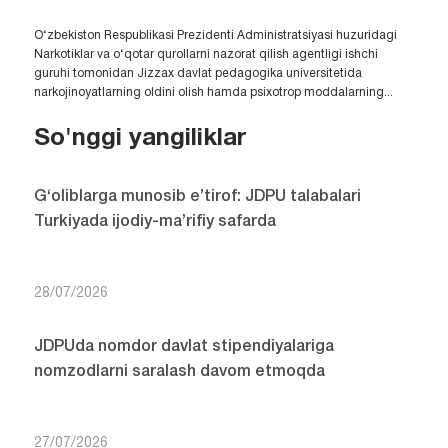
O‘zbekiston Respublikasi Prezidenti Administratsiyasi huzuridagi
Narkotiklar va o‘qotar qurollarni nazorat qilish agentligi ishchi
guruhi tomonidan Jizzax davlat pedagogika universitetida
narkojinoyatlarning oldini olish hamda psixotrop moddalarning...
So'nggi yangiliklar
G‘oliblarga munosib e’tirof: JDPU talabalari
Turkiyada ijodiy-ma’rifiy safarda
28/07/2026
JDPUda nomdor davlat stipendiyalariga
nomzodlarni saralash davom etmoqda
27/07/2026