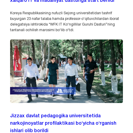
xalqaro IT va madaniyat dasturiga start berildi
Koreya Respublikasining nufuzli Sejong universitetidan tashrif
buyurgan 23 nafar talaba hamda professor-o‘qituvchilardan iborat
delegatsiya ishtirokida “WFK IT Ko‘ngillilar Guruhi Dasturi”ning
tantanali ochilish marosimi bo‘lib o‘tdi.
Jizzax davlat pedagogika universitetida
narkojinoyatlar profilaktikasi bo‘yicha o‘rganish
ishlari olib borildi