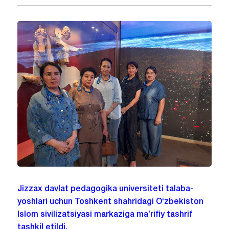
Jizzax davlat pedagogika universiteti talaba-
yoshlari uchun Toshkent shahridagi O‘zbekiston
Islom sivilizatsiyasi markaziga ma’rifiy tashrif
tashkil etildi.