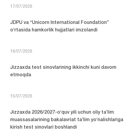
17/07/2026
JDPU va “Unicorn International Foundation”
o‘rtasida hamkorlik hujjatlari imzolandi
16/07/2026
Jizzaxda test sinovlarining ikkinchi kuni davom
etmoqda
15/07/2026
Jizzaxda 2026/2027-o‘quv yili uchun oliy ta’lim
muassasalarining bakalavriat ta’lim yo‘nalishlariga
kirish test sinovlari boshlandi