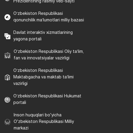
Prezidentining rasmiy veb-sayti
Oʻzbekiston Respublikasi
qonunchilik maʼlumotlari milliy bazasi
Davlat interaktiv xizmatlarining
yagona portali
Oʻzbekiston Respublikasi Oliy taʼlim,
fan va innovatsiyalar vazirligi
Oʻzbekiston Respublikasi
Maktabgacha va maktab taʼlimi
vazirligi
Oʻzbekiston Respublikasi Hukumat
portali
Inson huquqlari bo‘yicha
O‘zbekiston Respublikasi Milliy
markazi