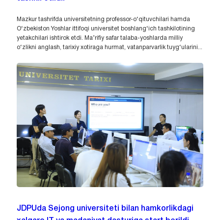
Mazkur tashrifda universitetning professor-o‘qituvchilari hamda
O‘zbekiston Yoshlar ittifoqi universitet boshlang‘ich tashkilotining
yetakchilari ishtirok etdi. Ma’rifiy safar talaba-yoshlarda milliy
o‘zlikni anglash, tarixiy xotiraga hurmat, vatanparvarlik tuyg‘ularini...
JDPUda Sejong universiteti bilan hamkorlikdagi