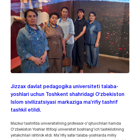
Jizzax davlat pedagogika universiteti talaba-
yoshlari uchun Toshkent shahridagi O‘zbekiston
Islom sivilizatsiyasi markaziga ma’rifiy tashrif
tashkil etildi.
Mazkur tashrifda universitetning professor-o‘qituvchilari hamda
O‘zbekiston Yoshlar ittifoqi universitet boshlang‘ich tashkilotining
yetakchilari ishtirok etdi. Ma’rifiy safar talaba-yoshlarda milliy