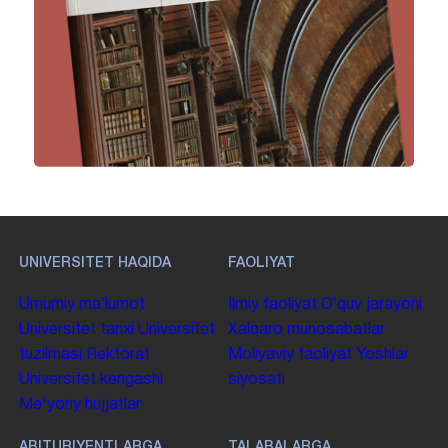
UNIVERSITET HAQIDA
FAOLIYAT
Umumiy maʼlumot
Ilmiy faoliyat
Oʻquv jarayoni
Universitet tarixi
Universitet
Xalqaro munosabatlar
tuzilmasi
Rektorat
Moliyaviy faoliyat
Yoshlar
Universitet kengashi
siyosati
Me'yoriy hujjatlar
ABITURIYENTLARGA
TALABALARGA