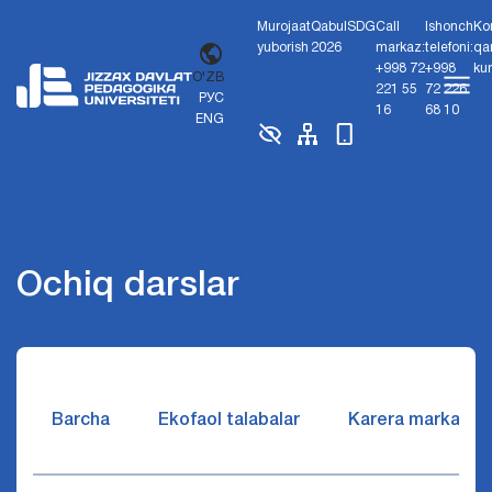
Murojaat
Qabul
SDG
Call
Ishonch
Ko
yuborish
2026
markaz:
telefoni:
qa
+998 72
+998
ku
O'ZB
221 55
72 226
РУС
16
68 10
ENG
Ochiq darslar
Barcha
Ekofaol talabalar
Karera markazi