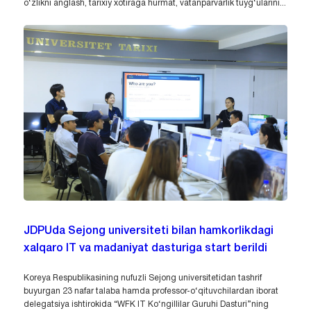
o‘zlikni anglash, tarixiy xotiraga hurmat, vatanparvarlik tuyg‘ularini...
JDPUda Sejong universiteti bilan hamkorlikdagi
xalqaro IT va madaniyat dasturiga start berildi
Koreya Respublikasining nufuzli Sejong universitetidan tashrif
buyurgan 23 nafar talaba hamda professor-o‘qituvchilardan iborat
delegatsiya ishtirokida “WFK IT Ko‘ngillilar Guruhi Dasturi”ning