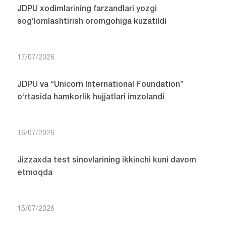
JDPU xodimlarining farzandlari yozgi
sog‘lomlashtirish oromgohiga kuzatildi
17/07/2026
JDPU va “Unicorn International Foundation”
o‘rtasida hamkorlik hujjatlari imzolandi
16/07/2026
Jizzaxda test sinovlarining ikkinchi kuni davom
etmoqda
15/07/2026