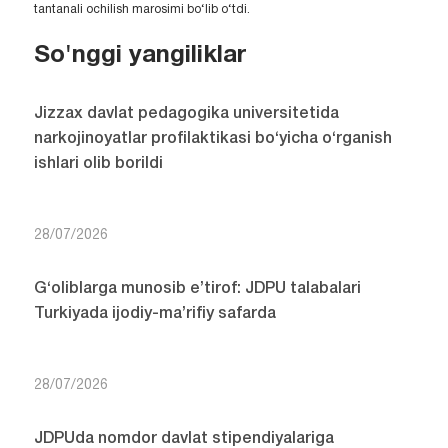
tantanali ochilish marosimi bo‘lib o‘tdi.
So'nggi yangiliklar
Jizzax davlat pedagogika universitetida
narkojinoyatlar profilaktikasi bo‘yicha o‘rganish
ishlari olib borildi
28/07/2026
G‘oliblarga munosib e’tirof: JDPU talabalari
Turkiyada ijodiy-ma’rifiy safarda
28/07/2026
JDPUda nomdor davlat stipendiyalariga