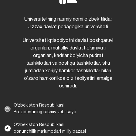
Universitetning rasmiy nomi oʻzbek tilida:
Jizzax davlat pedagogika universiteti
Universitet iqtisodiyotni davlat boshqaruvi
organlari, mahalliy davlat hokimiyati
organlari, kadrlar boʻyicha pudrat
tashkilotlari va boshqa tashkilotlar, shu
jumladan xorijiy hamkor tashkilotlar bilan
oʻzaro hamkorlikda oʻz faoliyatini amalga
oshiradi.
Oʻzbekiston Respublikasi
Prezidentining rasmiy veb-sayti
Oʻzbekiston Respublikasi
qonunchilik maʼlumotlari milliy bazasi