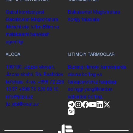
Qabul komissiyasi
Bakalavriat
Magistratura
Bakalavriat
Magistratura
Xorijiy talabalar
Ikkinchi oliy taʼlim
Bilim va
malakalarni baholash
agentligi
ALOQA
IJTIMOIY TARMOQLAR
130100. Jizzax viloyati,
Bizning ijtimoiy tarmoqlarda
Jizzax shahri, Sh. Rashidov
obuna boʻling va
koʻchasi, 4-uy.
+998 72 226
taraqqiyotimiz haqidagi
13 57
+998 72 226 68 10
soʻnggi yangiliklardan
info@jdpu.uz
xabardor boʻling.
jiz.jdpi@exat.uz