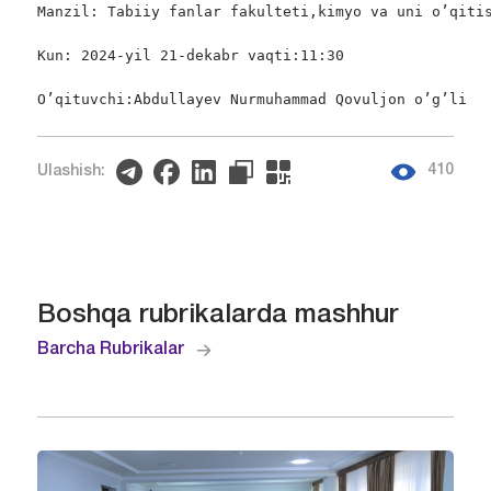
Manzil: Tabiiy fanlar fakulteti,kimyo va uni o’qitis
Kun: 2024-yil 21-dekabr vaqti:11:30

O’qituvchi:Abdullayev Nurmuhammad Qovuljon o’g’li
410
Ulashish:
Boshqa rubrikalarda mashhur
Barcha Rubrikalar