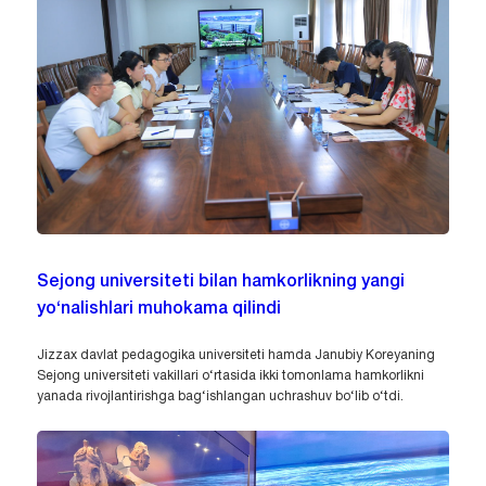
Sejong universiteti bilan hamkorlikning yangi
yo‘nalishlari muhokama qilindi
Jizzax davlat pedagogika universiteti hamda Janubiy Koreyaning
Sejong universiteti vakillari o‘rtasida ikki tomonlama hamkorlikni
yanada rivojlantirishga bag‘ishlangan uchrashuv bo‘lib o‘tdi.