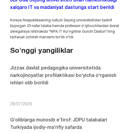
JDPUda Sejong universiteti bilan hamkorlikdagi
xalqaro IT va madaniyat dasturiga start berildi
Koreya Respublikasining nufuzli Sejong universitetidan tashrif
buyurgan 23 nafar talaba hamda professor-o‘qituvchilardan iborat
delegatsiya ishtirokida “WFK IT Ko‘ngillilar Guruhi Dasturi”ning
tantanali ochilish marosimi bo‘lib o‘tdi.
So'nggi yangiliklar
Jizzax davlat pedagogika universitetida
narkojinoyatlar profilaktikasi bo‘yicha o‘rganish
ishlari olib borildi
28/07/2026
G‘oliblarga munosib e’tirof: JDPU talabalari
Turkiyada ijodiy-ma’rifiy safarda