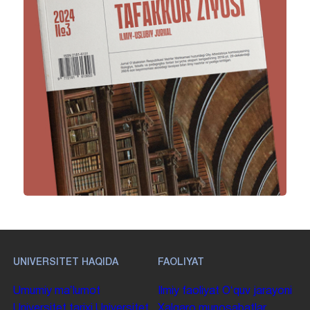
UNIVERSITET HAQIDA
FAOLIYAT
Umumiy maʼlumot
Ilmiy faoliyat
Oʻquv jarayoni
Universitet tarixi
Universitet
Xalqaro munosabatlar