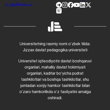
jiz.jdpi@exat.uz
Universitetning rasmiy nomi oʻzbek tilida:
Jizzax davlat pedagogika universiteti
Universitet iqtisodiyotni davlat boshqaruvi
organlari, mahalliy davlat hokimiyati
organlari, kadrlar boʻyicha pudrat
tashkilotlari va boshqa tashkilotlar, shu
jumladan xorijiy hamkor tashkilotlar bilan
oʻzaro hamkorlikda oʻz faoliyatini amalga
oshiradi.