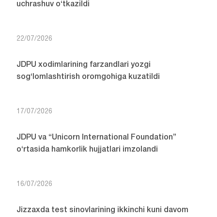
uchrashuv o‘tkazildi
22/07/2026
JDPU xodimlarining farzandlari yozgi
sog‘lomlashtirish oromgohiga kuzatildi
17/07/2026
JDPU va “Unicorn International Foundation”
o‘rtasida hamkorlik hujjatlari imzolandi
16/07/2026
Jizzaxda test sinovlarining ikkinchi kuni davom