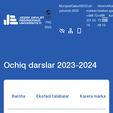
Murojaat
Qabul
SDG
Call
Ishonch
Ko
yuborish
2026
markaz:
telefoni:
qa
+998 72
+998
ku
O'ZB
221 55
72 226
РУС
16
68 10
ENG
Ochiq darslar 2023-2024
Barcha
Ekofaol talabalar
Karera markazi