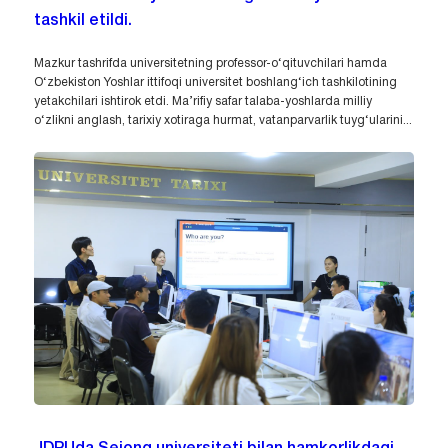
tashkil etildi.
Mazkur tashrifda universitetning professor-o‘qituvchilari hamda
O‘zbekiston Yoshlar ittifoqi universitet boshlang‘ich tashkilotining
yetakchilari ishtirok etdi. Ma’rifiy safar talaba-yoshlarda milliy
o‘zlikni anglash, tarixiy xotiraga hurmat, vatanparvarlik tuyg‘ularini...