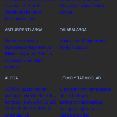
tuzilmasi
Rektorat
Moliyaviy faoliyat
Yoshlar
Universitet kengashi
siyosati
Me'yoriy hujjatlar
ABITURIYENTLARGA
TALABALARGA
Qabul komissiyasi
Bakalavriat
Magistratura
Bakalavriat
Magistratura
Xorijiy talabalar
Ikkinchi oliy taʼlim
Bilim va
malakalarni baholash
agentligi
ALOQA
IJTIMOIY TARMOQLAR
130100. Jizzax viloyati,
Bizning ijtimoiy tarmoqlarda
Jizzax shahri, Sh. Rashidov
obuna boʻling va
koʻchasi, 4-uy.
+998 72 226
taraqqiyotimiz haqidagi
13 57
+998 72 226 68 10
soʻnggi yangiliklardan
info@jdpu.uz
xabardor boʻling.