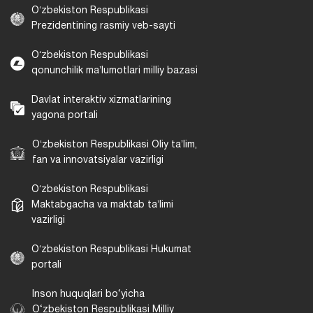
Oʻzbekiston Respublikasi
Prezidentining rasmiy veb-sayti
Oʻzbekiston Respublikasi
qonunchilik maʼlumotlari milliy bazasi
Davlat interaktiv xizmatlarining
yagona portali
Oʻzbekiston Respublikasi Oliy taʼlim,
fan va innovatsiyalar vazirligi
Oʻzbekiston Respublikasi
Maktabgacha va maktab taʼlimi
vazirligi
Oʻzbekiston Respublikasi Hukumat
portali
Inson huquqlari bo‘yicha
O‘zbekiston Respublikasi Milliy