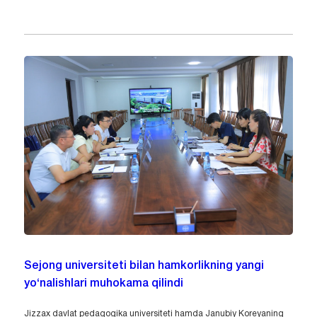
Sejong universiteti bilan hamkorlikning yangi
yo‘nalishlari muhokama qilindi
Jizzax davlat pedagogika universiteti hamda Janubiy Koreyaning