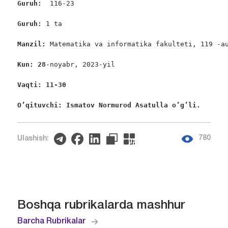
Guruh:  
116-23

Guruh: 
1 ta

Manzil: 
Matematika va informatika fakulteti, 119 -au
Kun: 28
-noyabr, 2023-yil

Vaqti: 11-30
O’qituvchi: Ismatov Normurod Asatulla o’g’li. 
780
Ulashish:
Boshqa rubrikalarda mashhur
Barcha Rubrikalar