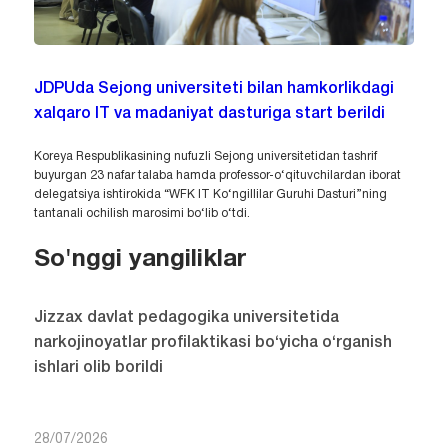
JDPUda Sejong universiteti bilan hamkorlikdagi
xalqaro IT va madaniyat dasturiga start berildi
Koreya Respublikasining nufuzli Sejong universitetidan tashrif
buyurgan 23 nafar talaba hamda professor-o‘qituvchilardan iborat
delegatsiya ishtirokida “WFK IT Ko‘ngillilar Guruhi Dasturi”ning
tantanali ochilish marosimi bo‘lib o‘tdi.
So'nggi yangiliklar
Jizzax davlat pedagogika universitetida
narkojinoyatlar profilaktikasi bo‘yicha o‘rganish
ishlari olib borildi
28/07/2026