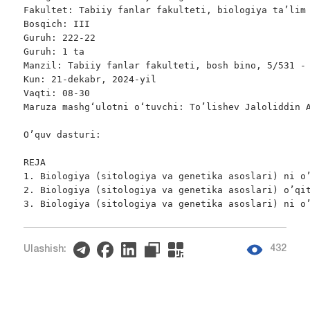
Fakultet: Tabiiy fanlar fakulteti, biologiya ta’lim 
Bosqich: III

Guruh: 222-22

Guruh: 1 ta

Manzil: Tabiiy fanlar fakulteti, bosh bino, 5/531 - 
Kun: 21-dekabr, 2024-yil

Vaqti: 08-30

Maruza mashgʻulotni oʻtuvchi: To’lishev Jaloliddin A
O’quv dasturi:

REJA

1. Biologiya (sitologiya va genetika asoslari) ni o’
2. Biologiya (sitologiya va genetika asoslari) o’qit
3. Biologiya (sitologiya va genetika asoslari) ni o
432
Ulashish: