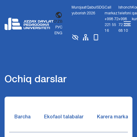
Murojaat
Qabul
SDG
Call
Ishonch
Ko
yuborish
2026
markaz:
telefoni:
qa
+998 72
+998
ku
O'ZB
221 55
72 226
РУС
16
68 10
ENG
Ochiq darslar
Barcha
Ekofaol talabalar
Karera markazi