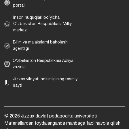
portali
Inson huquqlari bo‘yicha
O‘zbekiston Respublikasi Milliy
markazi
Bilim va malakalarni baholash
agentligi
O‘zbekiston Respublikasi Adliya
vazirligi
Jizzax viloyati hokimligining rasmiy
sayti
© 2026 Jizzax davlat pedagogika universiteti
Materiallardan foydalanganda manbaga faol havola qilish