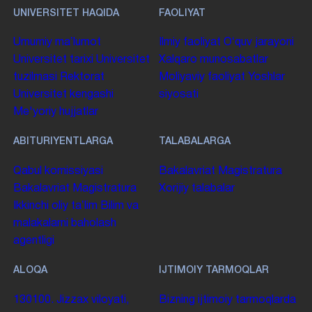
UNIVERSITET HAQIDA
FAOLIYAT
Umumiy maʼlumot
Ilmiy faoliyat
Oʻquv jarayoni
Universitet tarixi
Universitet
Xalqaro munosabatlar
tuzilmasi
Rektorat
Moliyaviy faoliyat
Yoshlar
Universitet kengashi
siyosati
Me'yoriy hujjatlar
ABITURIYENTLARGA
TALABALARGA
Qabul komissiyasi
Bakalavriat
Magistratura
Bakalavriat
Magistratura
Xorijiy talabalar
Ikkinchi oliy taʼlim
Bilim va
malakalarni baholash
agentligi
ALOQA
IJTIMOIY TARMOQLAR
130100. Jizzax viloyati,
Bizning ijtimoiy tarmoqlarda