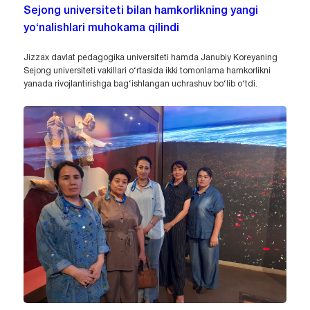
Sejong universiteti bilan hamkorlikning yangi
yo‘nalishlari muhokama qilindi
Jizzax davlat pedagogika universiteti hamda Janubiy Koreyaning
Sejong universiteti vakillari o‘rtasida ikki tomonlama hamkorlikni
yanada rivojlantirishga bag‘ishlangan uchrashuv bo‘lib o‘tdi.