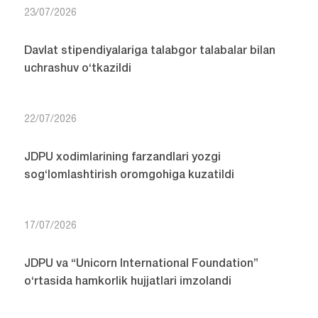
23/07/2026
Davlat stipendiyalariga talabgor talabalar bilan
uchrashuv o‘tkazildi
22/07/2026
JDPU xodimlarining farzandlari yozgi
sog‘lomlashtirish oromgohiga kuzatildi
17/07/2026
JDPU va “Unicorn International Foundation”
o‘rtasida hamkorlik hujjatlari imzolandi