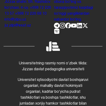
Jizzax shahri, Sh. Rashidov
obuna boʻling va
koʻchasi, 4-uy.
+998 72 226
taraqqiyotimiz haqidagi
13 57
+998 72 226 68 10
soʻnggi yangiliklardan
info@jdpu.uz
xabardor boʻling.
jiz.jdpi@exat.uz
Universitetning rasmiy nomi oʻzbek tilida:
Jizzax davlat pedagogika universiteti
Universitet iqtisodiyotni davlat boshqaruvi
organlari, mahalliy davlat hokimiyati
organlari, kadrlar boʻyicha pudrat
tashkilotlari va boshqa tashkilotlar, shu
jumladan xorijiy hamkor tashkilotlar bilan