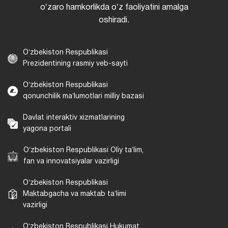
oʻzaro hamkorlikda oʻz faoliyatini amalga
oshiradi.
Oʻzbekiston Respublikasi
Prezidentining rasmiy veb-sayti
Oʻzbekiston Respublikasi
qonunchilik maʼlumotlari milliy bazasi
Davlat interaktiv xizmatlarining
yagona portali
Oʻzbekiston Respublikasi Oliy taʼlim,
fan va innovatsiyalar vazirligi
Oʻzbekiston Respublikasi
Maktabgacha va maktab taʼlimi
vazirligi
Oʻzbekiston Respublikasi Hukumat