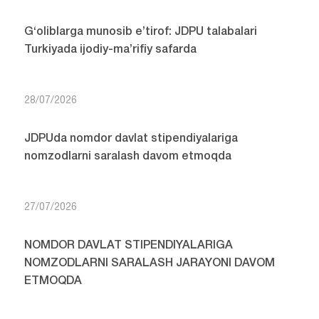
G‘oliblarga munosib e’tirof: JDPU talabalari
Turkiyada ijodiy-ma’rifiy safarda
28/07/2026
JDPUda nomdor davlat stipendiyalariga
nomzodlarni saralash davom etmoqda
27/07/2026
NOMDOR DAVLAT STIPENDIYALARIGA
NOMZODLARNI SARALASH JARAYONI DAVOM
ETMOQDA