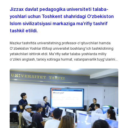
Jizzax davlat pedagogika universiteti talaba-
yoshlari uchun Toshkent shahridagi O‘zbekiston
Islom sivilizatsiyasi markaziga ma’rifiy tashrif
tashkil etildi.
Mazkur tashrifda universitetning professor-o‘qituvchilari hamda
O‘zbekiston Yoshlar ittifoqi universitet boshlang‘ich tashkilotining
yetakchilari ishtirok etdi. Ma’rifiy safar talaba-yoshlarda milliy
o‘zlikni anglash, tarixiy xotiraga hurmat, vatanparvarlik tuyg‘ularini...