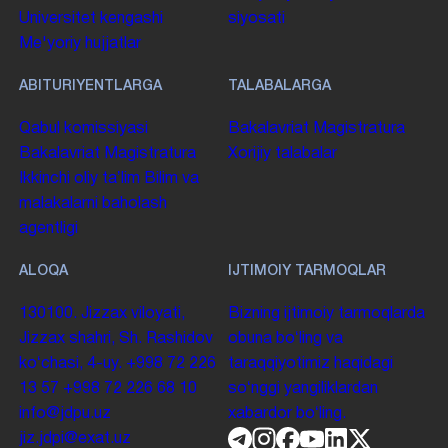
Universitet kengashi
siyosati
Me'yoriy hujjatlar
ABITURIYENTLARGA
TALABALARGA
Qabul komissiyasi
Bakalavriat
Magistratura
Bakalavriat
Magistratura
Xorijiy talabalar
Ikkinchi oliy taʼlim
Bilim va
malakalarni baholash
agentligi
ALOQA
IJTIMOIY TARMOQLAR
130100. Jizzax viloyati,
Bizning ijtimoiy tarmoqlarda
Jizzax shahri, Sh. Rashidov
obuna boʻling va
koʻchasi, 4-uy.
+998 72 226
taraqqiyotimiz haqidagi
13 57
+998 72 226 68 10
soʻnggi yangiliklardan
info@jdpu.uz
xabardor boʻling.
jiz.jdpi@exat.uz