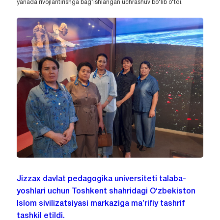
yanada rivojlantirishga bag‘ishlangan uchrashuv bo‘lib o‘tdi.
Jizzax davlat pedagogika universiteti talaba-
yoshlari uchun Toshkent shahridagi O‘zbekiston
Islom sivilizatsiyasi markaziga ma’rifiy tashrif
tashkil etildi.