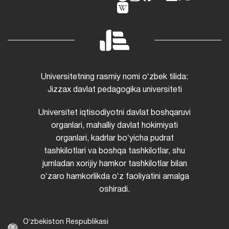
Universitetning rasmiy nomi oʻzbek tilida:
Jizzax davlat pedagogika universiteti
Universitet iqtisodiyotni davlat boshqaruvi
organlari, mahalliy davlat hokimiyati
organlari, kadrlar boʻyicha pudrat
tashkilotlari va boshqa tashkilotlar, shu
jumladan xorijiy hamkor tashkilotlar bilan
oʻzaro hamkorlikda oʻz faoliyatini amalga
oshiradi.
Oʻzbekiston Respublikasi