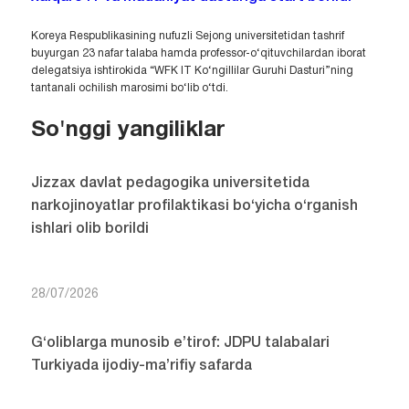
Koreya Respublikasining nufuzli Sejong universitetidan tashrif
buyurgan 23 nafar talaba hamda professor-o‘qituvchilardan iborat
delegatsiya ishtirokida “WFK IT Ko‘ngillilar Guruhi Dasturi”ning
tantanali ochilish marosimi bo‘lib o‘tdi.
So'nggi yangiliklar
Jizzax davlat pedagogika universitetida
narkojinoyatlar profilaktikasi bo‘yicha o‘rganish
ishlari olib borildi
28/07/2026
G‘oliblarga munosib e’tirof: JDPU talabalari
Turkiyada ijodiy-ma’rifiy safarda