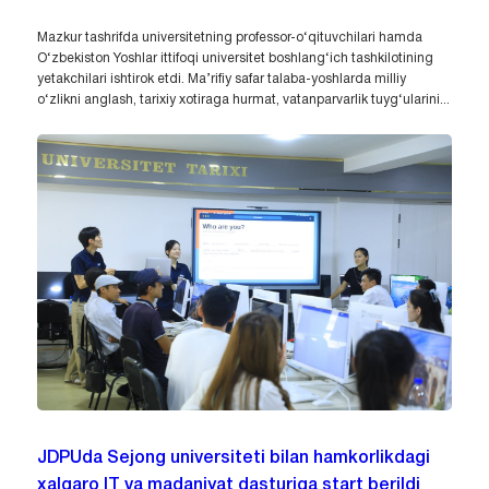
Mazkur tashrifda universitetning professor-o‘qituvchilari hamda
O‘zbekiston Yoshlar ittifoqi universitet boshlang‘ich tashkilotining
yetakchilari ishtirok etdi. Ma’rifiy safar talaba-yoshlarda milliy
o‘zlikni anglash, tarixiy xotiraga hurmat, vatanparvarlik tuyg‘ularini...
JDPUda Sejong universiteti bilan hamkorlikdagi
xalqaro IT va madaniyat dasturiga start berildi