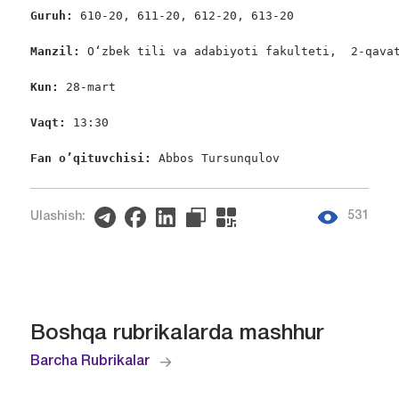
Guruh: 
610-20, 611-20, 612-20, 613-20

Manzil: 
O‘zbek tili va adabiyoti fakulteti,  2-qavat
Kun: 
28-mart

Vaqt: 
13:30

Fan o’qituvchisi: 
Abbos Tursunqulov
531
Ulashish:
Boshqa rubrikalarda mashhur
Barcha Rubrikalar