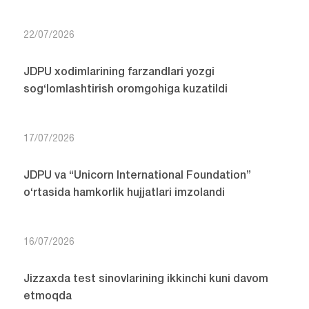
22/07/2026
JDPU xodimlarining farzandlari yozgi
sog‘lomlashtirish oromgohiga kuzatildi
17/07/2026
JDPU va “Unicorn International Foundation”
o‘rtasida hamkorlik hujjatlari imzolandi
16/07/2026
Jizzaxda test sinovlarining ikkinchi kuni davom
etmoqda