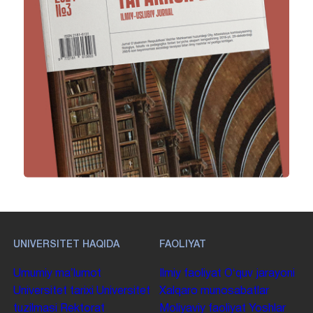
UNIVERSITET HAQIDA
FAOLIYAT
Umumiy maʼlumot
Ilmiy faoliyat
Oʻquv jarayoni
Universitet tarixi
Universitet
Xalqaro munosabatlar
tuzilmasi
Rektorat
Moliyaviy faoliyat
Yoshlar