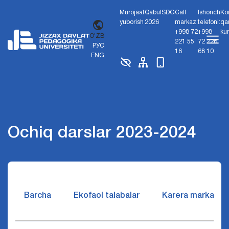
Murojaat
Qabul
SDG
Call
Ishonch
Ko
yuborish
2026
markaz:
telefoni:
qa
+998 72
+998
ku
O'ZB
221 55
72 226
РУС
16
68 10
ENG
Ochiq darslar 2023-2024
Barcha
Ekofaol talabalar
Karera markazi