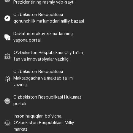
Prezidentining rasmiy veb-sayti
Oʻzbekiston Respublikasi
qonunchilik maʼlumotlari milliy bazasi
Davlat interaktiv xizmatlarining
yagona portali
Oʻzbekiston Respublikasi Oliy taʼlim,
fan va innovatsiyalar vazirligi
Oʻzbekiston Respublikasi
Maktabgacha va maktab taʼlimi
vazirligi
Oʻzbekiston Respublikasi Hukumat
portali
Inson huquqlari bo‘yicha
O‘zbekiston Respublikasi Milliy
markazi