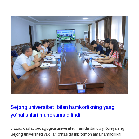
Sejong universiteti bilan hamkorlikning yangi
yo‘nalishlari muhokama qilindi
Jizzax davlat pedagogika universiteti hamda Janubiy Koreyaning
Sejong universiteti vakillari o‘rtasida ikki tomonlama hamkorlikni