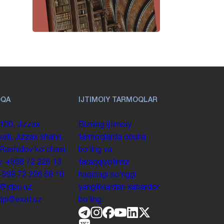
OQA
IJTIMOIY TARMOQLAR
100. Jizzax
Bizning ijtimoiy
yati, Jizzax shahri,
tarmoqlarda obuna
 Rashidov koʻchasi,
boʻling va
y.
+998 72 226 13
taraqqiyotimiz
+998 72 226 68 10
haqidagi soʻnggi
o@jdpu.uz
yangiliklardan xabardor
.jdpi@exat.uz
boʻling.