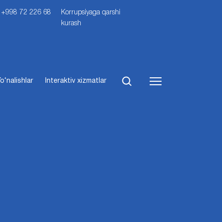
i: +998 72 226 68
Korrupsiyaga qarshi
kurash
o‘nalishlar
Interaktiv xizmatlar