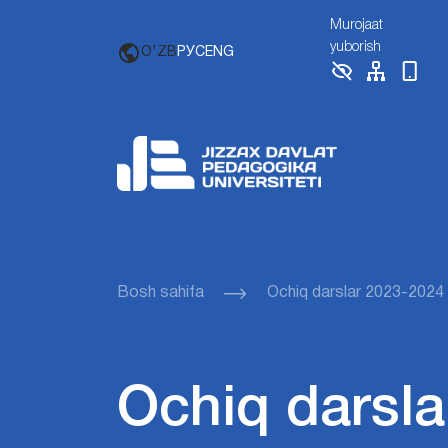
Murojaat
yuborish
O'ZB
РУС
ENG
Bosh sahifa
Ochiq darslar 2023-2024
Ochiq darsla