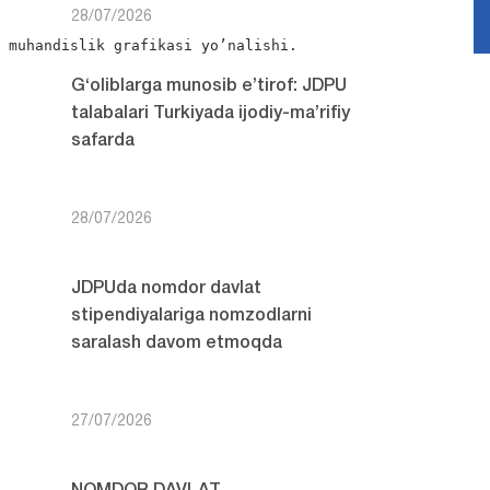
28/07/2026
 muhandislik grafikasi yo’nalishi.

G‘oliblarga munosib e’tirof: JDPU
talabalari Turkiyada ijodiy-ma’rifiy
safarda
28/07/2026
JDPUda nomdor davlat
stipendiyalariga nomzodlarni
saralash davom etmoqda
27/07/2026