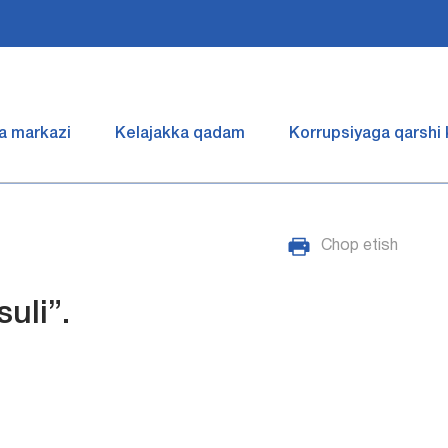
a markazi
Kelajakka qadam
Korrupsiyaga qarshi
Chop etish
uli”.