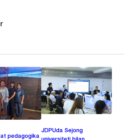
r
JDPUda Sejong
lat pedagogika
universiteti bilan