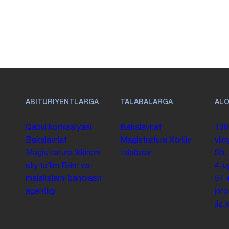
ABITURIYENTLARGA
TALABALARGA
AL
Qabul komissiyasi
Bakalavriat
130
Bakalavriat
Magistratura
Xorijiy
vilo
Magistratura
Ikkinchi
talabalar
Sh.
oliy taʼlim
Bilim va
4-u
malakalarni baholash
57
agentligi
inf
jiz