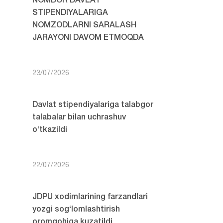
NOMDOR DAVLAT
STIPENDIYALARIGA
NOMZODLARNI SARALASH
JARAYONI DAVOM ETMOQDA
23/07/2026
Davlat stipendiyalariga talabgor
talabalar bilan uchrashuv
o‘tkazildi
22/07/2026
JDPU xodimlarining farzandlari
yozgi sog‘lomlashtirish
oromgohiga kuzatildi