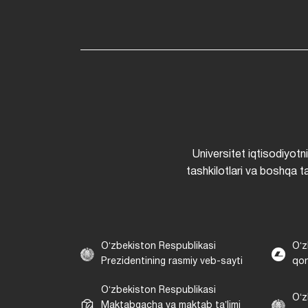
Universitet iqtisodiyotn
tashkilotlari va boshqa ta
Oʻzbekiston Respublikasi
Oʻz
Prezidentining rasmiy veb-sayti
qon
Oʻzbekiston Respublikasi
Oʻz
Maktabgacha va maktab taʼlimi