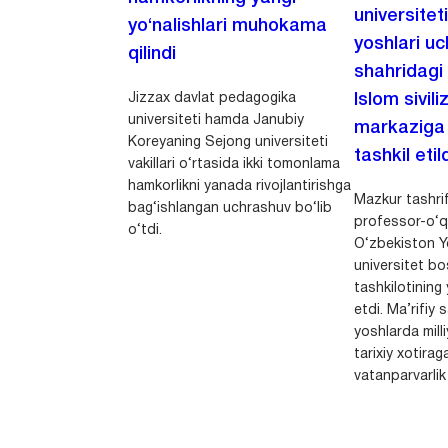
universitet
yo‘nalishlari muhokama
yoshlari u
qilindi
shahridagi
Jizzax davlat pedagogika
Islom sivili
universiteti hamda Janubiy
markaziga m
Koreyaning Sejong universiteti
tashkil etild
vakillari o‘rtasida ikki tomonlama
hamkorlikni yanada rivojlantirishga
Mazkur tashrif
bag‘ishlangan uchrashuv bo‘lib
professor-o‘q
o‘tdi.
O‘zbekiston Yo
universitet bo
tashkilotining 
etdi. Ma’rifiy 
yoshlarda milli
tarixiy xotirag
vatanparvarlik t