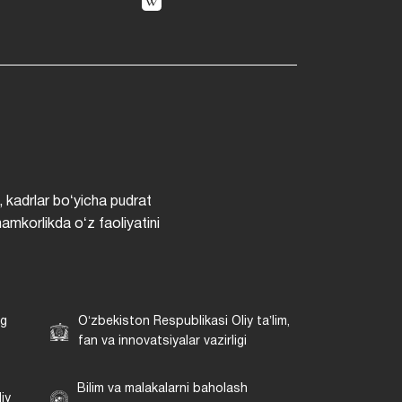
, kadrlar boʻyicha pudrat
hamkorlikda oʻz faoliyatini
ng
Oʻzbekiston Respublikasi Oliy taʼlim,
fan va innovatsiyalar vazirligi
Bilim va malakalarni baholash
iy