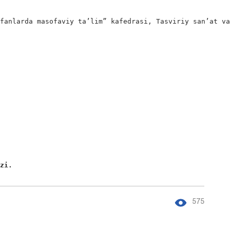
fanlarda masofaviy ta’lim” kafedrasi, Tasviriy san’at va
izi. 
575