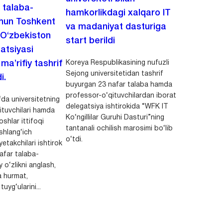
i talaba-
hamkorlikdagi xalqaro IT
chun Toshkent
va madaniyat dasturiga
 O‘zbekiston
start berildi
zatsiyasi
Koreya Respublikasining nufuzli
a’rifiy tashrif
Sejong universitetidan tashrif
i.
buyurgan 23 nafar talaba hamda
professor-o‘qituvchilardan iborat
da universitetning
delegatsiya ishtirokida “WFK IT
ituvchilari hamda
Ko‘ngillilar Guruhi Dasturi”ning
shlar ittifoqi
tantanali ochilish marosimi bo‘lib
shlang‘ich
o‘tdi.
yetakchilari ishtirok
safar talaba-
y o‘zlikni anglash,
a hurmat,
uyg‘ularini...