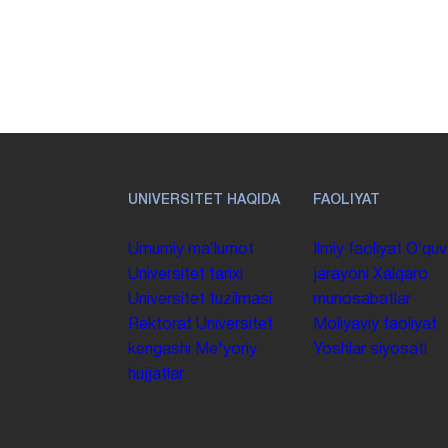
UNIVERSITET HAQIDA
FAOLIYAT
Umumiy maʼlumot
Ilmiy faoliyat
Oʻquv
Universitet tarixi
jarayoni
Xalqaro
Universitet tuzilmasi
munosabatlar
Rektorat
Universitet
Moliyaviy faoliyat
kengashi
Me'yoriy
Yoshlar siyosati
hujjatlar