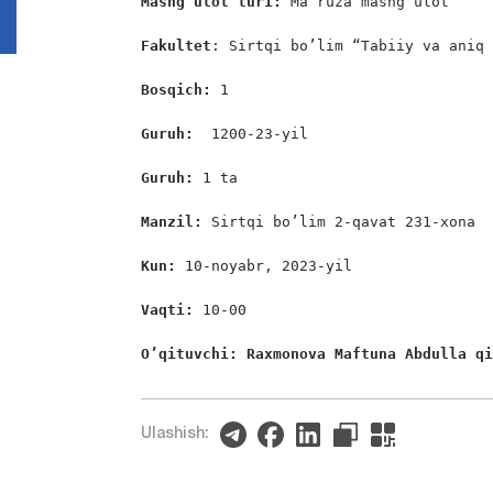
Mashg’ulot turi:
 Ma’ruza mashg’ulot

Fakultet
: Sirtqi bo’lim “Tabiiy va aniq 
Bosqich: 
1

Guruh:  
1200-23-yil

Guruh: 
1 ta

Manzil: 
Sirtqi bo’lim 2-qavat 231-xona

Kun: 
10-noyabr, 2023-yil

Vaqti:
 10-00

O’qituvchi: Raxmonova Maftuna Abdulla q
Ulashish: