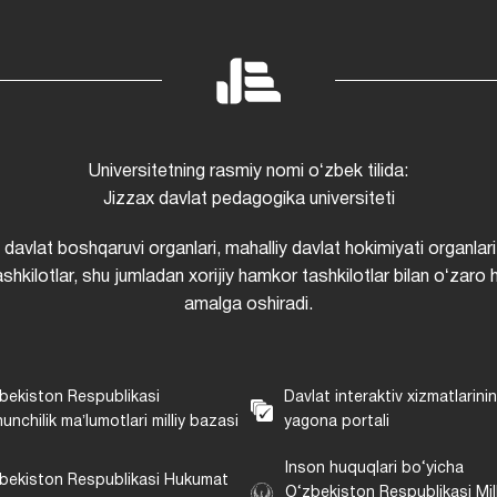
Universitetning rasmiy nomi oʻzbek tilida:
Jizzax davlat pedagogika universiteti
i davlat boshqaruvi organlari, mahalliy davlat hokimiyati organlari
shkilotlar, shu jumladan xorijiy hamkor tashkilotlar bilan oʻzaro 
amalga oshiradi.
bekiston Respublikasi
Davlat interaktiv xizmatlarini
unchilik maʼlumotlari milliy bazasi
yagona portali
Inson huquqlari bo‘yicha
bekiston Respublikasi Hukumat
O‘zbekiston Respublikasi Mill