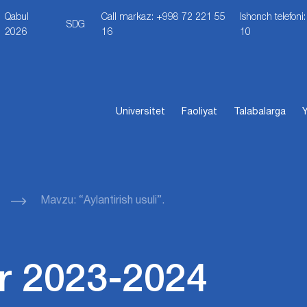
Qabul
Call markaz: +998 72 221 55
Ishonch telefon
SDG
2026
16
10
Universitet
Faoliyat
Talabalarga
Y
Mavzu: “Aylantirish usuli”.
r 2023-2024