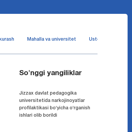
 kurash
Mahalla va universitet
Ustozlar suhbatin 
So'nggi yangiliklar
Jizzax davlat pedagogika
universitetida narkojinoyatlar
profilaktikasi bo‘yicha o‘rganish
ishlari olib borildi