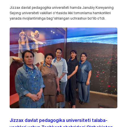
Jizzax davlat pedagogika universiteti hamda Janubiy Koreyaning
Sejong universiteti vakillari o‘rtasida ikki tomonlama hamkorlikni
yanada rivojlantirishga bag‘ishlangan uchrashuv bo‘lib o‘tdi.
Jizzax davlat pedagogika universiteti talaba-