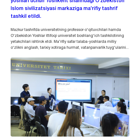
yoshlari uchun Toshkent shahridagi O‘zbekiston
Islom sivilizatsiyasi markaziga ma’rifiy tashrif
tashkil etildi.
Mazkur tashrifda universitetning professor-o‘qituvchilari hamda
O‘zbekiston Yoshlar ittifoqi universitet boshlang‘ich tashkilotining
yetakchilari ishtirok etdi. Ma’rifiy safar talaba-yoshlarda milliy
o‘zlikni anglash, tarixiy xotiraga hurmat, vatanparvarlik tuyg‘ularini...