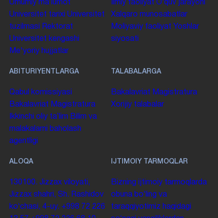
Umumiy maʼlumot
Ilmiy faoliyat
Oʻquv jarayoni
Universitet tarixi
Universitet
Xalqaro munosabatlar
tuzilmasi
Rektorat
Moliyaviy faoliyat
Yoshlar
Universitet kengashi
siyosati
Me'yoriy hujjatlar
ABITURIYENTLARGA
TALABALARGA
Qabul komissiyasi
Bakalavriat
Magistratura
Bakalavriat
Magistratura
Xorijiy talabalar
Ikkinchi oliy taʼlim
Bilim va
malakalarni baholash
agentligi
ALOQA
IJTIMOIY TARMOQLAR
130100. Jizzax viloyati,
Bizning ijtimoiy tarmoqlarda
Jizzax shahri, Sh. Rashidov
obuna boʻling va
koʻchasi, 4-uy.
+998 72 226
taraqqiyotimiz haqidagi