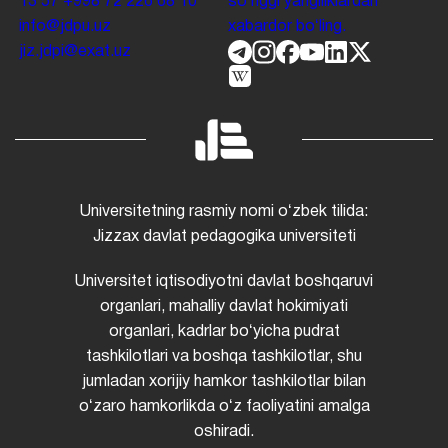
13 57
+998 72 226 68 10
soʻnggi yangiliklardan
info@jdpu.uz
xabardor boʻling.
jiz.jdpi@exat.uz
Universitetning rasmiy nomi oʻzbek tilida:
Jizzax davlat pedagogika universiteti
Universitet iqtisodiyotni davlat boshqaruvi
organlari, mahalliy davlat hokimiyati
organlari, kadrlar boʻyicha pudrat
tashkilotlari va boshqa tashkilotlar, shu
jumladan xorijiy hamkor tashkilotlar bilan
oʻzaro hamkorlikda oʻz faoliyatini amalga
oshiradi.