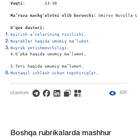
Vaqti
:        13-30

Ma’ruza mashg‘ulotni olib boruvchi:
 Umirov Nurulla U
O‘quv dasturi:
Ayirish a’zolarining tuzilishi.
Buyraklar haqida umumiy ma’lumot.
Buyrak yetishmovchiligi.
4.O‘pka haqida umumiy ma’lumot.

5.Teri haqida umumiy ma’lumot.
Mustaqil ishlash uchun topshiriqlar.
420
Ulashish:
Boshqa rubrikalarda mashhur