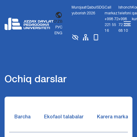
Murojaat
Qabul
SDG
Call
Ishonch
Ko
yuborish
2026
markaz:
telefoni:
qa
+998 72
+998
ku
O'ZB
221 55
72 226
РУС
16
68 10
ENG
Ochiq darslar
Barcha
Ekofaol talabalar
Karera markazi