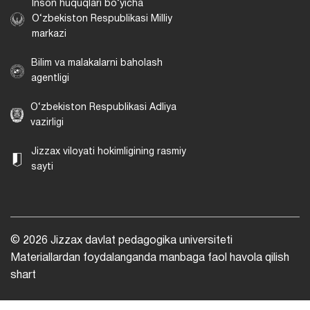
Inson huquqlari bo‘yicha
O‘zbekiston Respublikasi Milliy
markazi
Bilim va malakalarni baholash
agentligi
O‘zbekiston Respublikasi Adliya
vazirligi
Jizzax viloyati hokimligining rasmiy
sayti
© 2026 Jizzax davlat pedagogika universiteti
Materiallardan foydalanganda manbaga faol havola qilish
shart