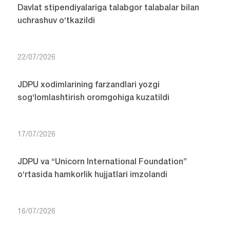
Davlat stipendiyalariga talabgor talabalar bilan
uchrashuv o‘tkazildi
22/07/2026
JDPU xodimlarining farzandlari yozgi
sog‘lomlashtirish oromgohiga kuzatildi
17/07/2026
JDPU va “Unicorn International Foundation”
o‘rtasida hamkorlik hujjatlari imzolandi
16/07/2026