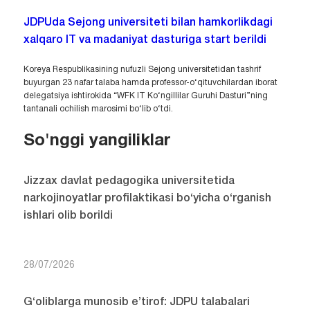
JDPUda Sejong universiteti bilan hamkorlikdagi
xalqaro IT va madaniyat dasturiga start berildi
Koreya Respublikasining nufuzli Sejong universitetidan tashrif
buyurgan 23 nafar talaba hamda professor-o‘qituvchilardan iborat
delegatsiya ishtirokida “WFK IT Ko‘ngillilar Guruhi Dasturi”ning
tantanali ochilish marosimi bo‘lib o‘tdi.
So'nggi yangiliklar
Jizzax davlat pedagogika universitetida
narkojinoyatlar profilaktikasi bo‘yicha o‘rganish
ishlari olib borildi
28/07/2026
G‘oliblarga munosib e’tirof: JDPU talabalari