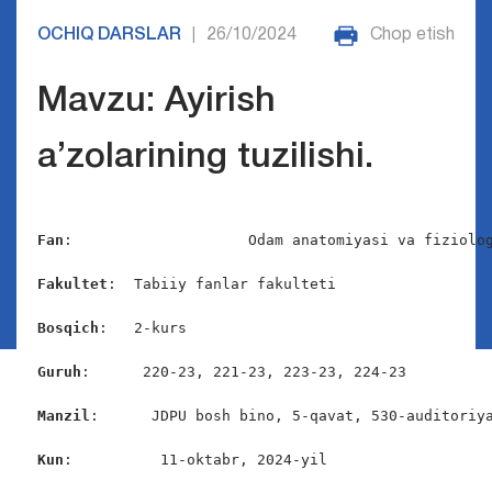
OCHIQ DARSLAR
26/10/2024
Chop etish
|
Mavzu: Ayirish
a’zolarining tuzilishi.
Fan
:                    Odam anatomiyasi va fiziolog
Fakultet
:  Tabiiy fanlar fakulteti

Bosqich
:   2-kurs

Guruh
:      220-23, 221-23, 223-23, 224-23

Manzil
:      JDPU bosh bino, 5-qavat, 530-auditoriya
Kun
:          11-oktabr, 2024-yil
