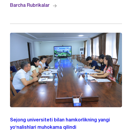
Barcha Rubrikalar
Sejong universiteti bilan hamkorlikning yangi
yo‘nalishlari muhokama qilindi