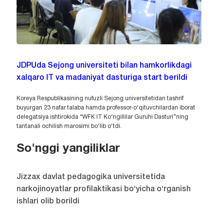
JDPUda Sejong universiteti bilan hamkorlikdagi
xalqaro IT va madaniyat dasturiga start berildi
Koreya Respublikasining nufuzli Sejong universitetidan tashrif
buyurgan 23 nafar talaba hamda professor-o‘qituvchilardan iborat
delegatsiya ishtirokida “WFK IT Ko‘ngillilar Guruhi Dasturi”ning
tantanali ochilish marosimi bo‘lib o‘tdi.
So'nggi yangiliklar
Jizzax davlat pedagogika universitetida
narkojinoyatlar profilaktikasi bo‘yicha o‘rganish
ishlari olib borildi