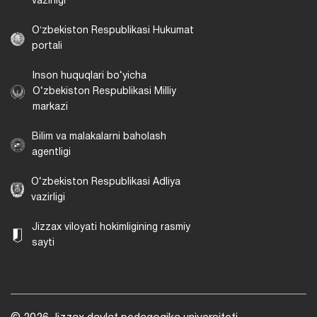
vazirligi
Oʻzbekiston Respublikasi Hukumat
portali
Inson huquqlari bo‘yicha
O‘zbekiston Respublikasi Milliy
markazi
Bilim va malakalarni baholash
agentligi
O‘zbekiston Respublikasi Adliya
vazirligi
Jizzax viloyati hokimligining rasmiy
sayti