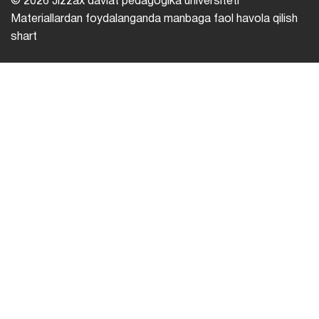
© 2026 Jizzax davlat pedagogika universiteti
Materiallardan foydalanganda manbaga faol havola qilish
shart