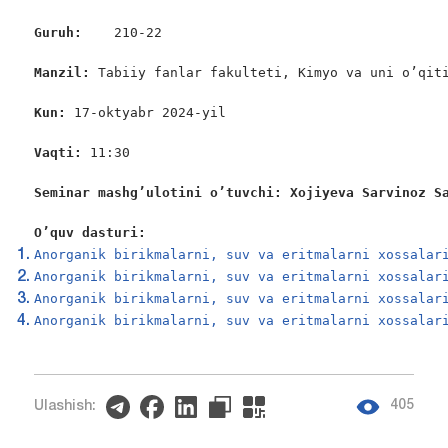
Guruh:    
210-22

Manzil: 
Tabiiy fanlar fakulteti, Kimyo va uni o’qiti
Kun: 
17-oktyabr 2024-yil

Vaqti:
 11:30

Seminar mashg’ulotini o’tuvchi: Xojiyeva Sarvinoz S
O’quv dasturi:
Anorganik birikmalarni, suv va eritmalarni xossalar
Anorganik birikmalarni, suv va eritmalarni xossalar
Anorganik birikmalarni, suv va eritmalarni xossalar
Anorganik birikmalarni, suv va eritmalarni xossalar
405
Ulashish: