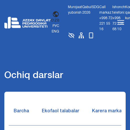
Murojaat
Qabul
SDG
Call
Ishonch
Ko
yuborish
2026
markaz:
telefoni:
qa
+998 72
+998
ku
O'ZB
221 55
72 226
РУС
16
68 10
ENG
Ochiq darslar
Barcha
Ekofaol talabalar
Karera markazi