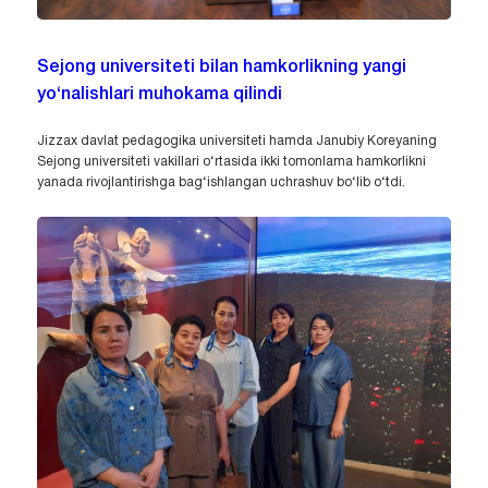
Sejong universiteti bilan hamkorlikning yangi
yo‘nalishlari muhokama qilindi
Jizzax davlat pedagogika universiteti hamda Janubiy Koreyaning
Sejong universiteti vakillari o‘rtasida ikki tomonlama hamkorlikni
yanada rivojlantirishga bag‘ishlangan uchrashuv bo‘lib o‘tdi.