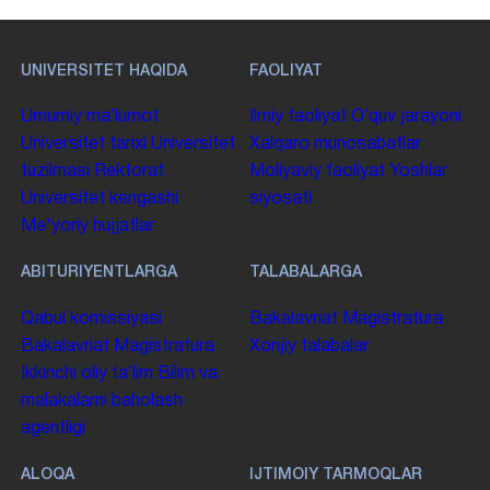
UNIVERSITET HAQIDA
FAOLIYAT
Umumiy maʼlumot
Ilmiy faoliyat
Oʻquv jarayoni
Universitet tarixi
Universitet
Xalqaro munosabatlar
tuzilmasi
Rektorat
Moliyaviy faoliyat
Yoshlar
Universitet kengashi
siyosati
Me'yoriy hujjatlar
ABITURIYENTLARGA
TALABALARGA
Qabul komissiyasi
Bakalavriat
Magistratura
Bakalavriat
Magistratura
Xorijiy talabalar
Ikkinchi oliy taʼlim
Bilim va
malakalarni baholash
agentligi
ALOQA
IJTIMOIY TARMOQLAR