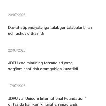
23/07/2026
Davlat stipendiyalariga talabgor talabalar bilan
uchrashuv o‘tkazildi
22/07/2026
JDPU xodimlarining farzandlari yozgi
sog‘lomlashtirish oromgohiga kuzatildi
17/07/2026
JDPU va “Unicorn International Foundation”
o‘rtasida hamkorlik hujjatlari imzolandi