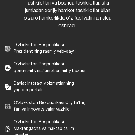
tashkilotlari va boshqa tashkilotlar, shu
jumladan xorijiy hamkor tashkilotlar bilan
oʻzaro hamkorlikda oʻz faoliyatini amalga
oshiradi.
Oʻzbekiston Respublikasi
Prezidentining rasmiy veb-sayti
Oʻzbekiston Respublikasi
qonunchilik maʼlumotlari milliy bazasi
Davlat interaktiv xizmatlarining
yagona portali
Oʻzbekiston Respublikasi Oliy taʼlim,
fan va innovatsiyalar vazirligi
Oʻzbekiston Respublikasi
Maktabgacha va maktab taʼlimi