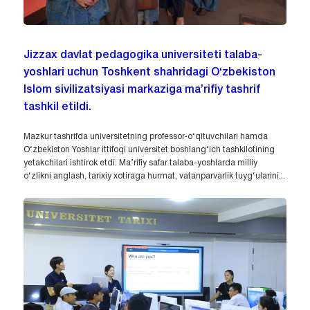
Jizzax davlat pedagogika universiteti talaba-
yoshlari uchun Toshkent shahridagi O‘zbekiston
Islom sivilizatsiyasi markaziga ma’rifiy tashrif
tashkil etildi.
Mazkur tashrifda universitetning professor-o‘qituvchilari hamda
O‘zbekiston Yoshlar ittifoqi universitet boshlang‘ich tashkilotining
yetakchilari ishtirok etdi. Ma’rifiy safar talaba-yoshlarda milliy
o‘zlikni anglash, tarixiy xotiraga hurmat, vatanparvarlik tuyg‘ularini...