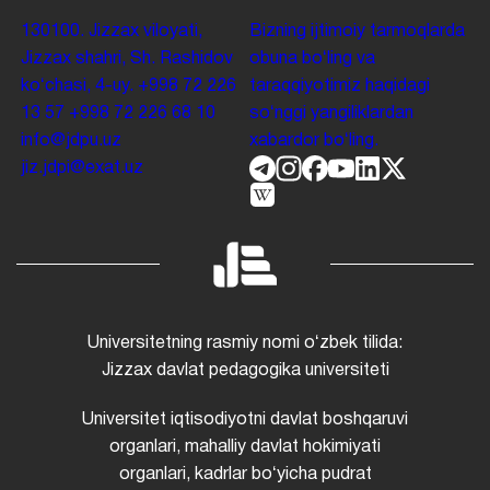
130100. Jizzax viloyati,
Bizning ijtimoiy tarmoqlarda
Jizzax shahri, Sh. Rashidov
obuna boʻling va
koʻchasi, 4-uy.
+998 72 226
taraqqiyotimiz haqidagi
13 57
+998 72 226 68 10
soʻnggi yangiliklardan
info@jdpu.uz
xabardor boʻling.
jiz.jdpi@exat.uz
Universitetning rasmiy nomi oʻzbek tilida:
Jizzax davlat pedagogika universiteti
Universitet iqtisodiyotni davlat boshqaruvi
organlari, mahalliy davlat hokimiyati
organlari, kadrlar boʻyicha pudrat