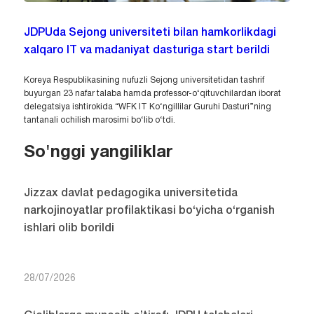
JDPUda Sejong universiteti bilan hamkorlikdagi
xalqaro IT va madaniyat dasturiga start berildi
Koreya Respublikasining nufuzli Sejong universitetidan tashrif
buyurgan 23 nafar talaba hamda professor-o‘qituvchilardan iborat
delegatsiya ishtirokida “WFK IT Ko‘ngillilar Guruhi Dasturi”ning
tantanali ochilish marosimi bo‘lib o‘tdi.
So'nggi yangiliklar
Jizzax davlat pedagogika universitetida
narkojinoyatlar profilaktikasi bo‘yicha o‘rganish
ishlari olib borildi
28/07/2026