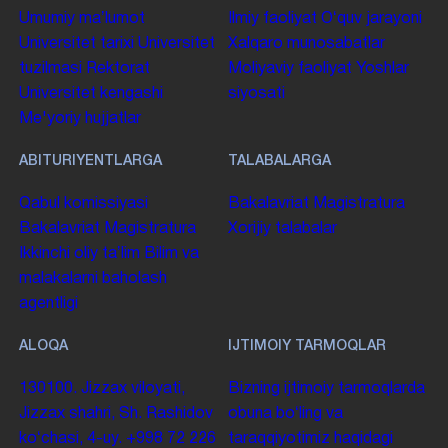
Umumiy maʼlumot
Ilmiy faoliyat
Oʻquv jarayoni
Universitet tarixi
Universitet
Xalqaro munosabatlar
tuzilmasi
Rektorat
Moliyaviy faoliyat
Yoshlar
Universitet kengashi
siyosati
Me'yoriy hujjatlar
ABITURIYENTLARGA
TALABALARGA
Qabul komissiyasi
Bakalavriat
Magistratura
Bakalavriat
Magistratura
Xorijiy talabalar
Ikkinchi oliy taʼlim
Bilim va
malakalarni baholash
agentligi
ALOQA
IJTIMOIY TARMOQLAR
130100. Jizzax viloyati,
Bizning ijtimoiy tarmoqlarda
Jizzax shahri, Sh. Rashidov
obuna boʻling va
koʻchasi, 4-uy.
+998 72 226
taraqqiyotimiz haqidagi