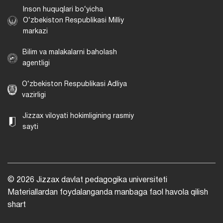
Inson huquqlari bo‘yicha
O‘zbekiston Respublikasi Milliy
markazi
Bilim va malakalarni baholash
agentligi
O‘zbekiston Respublikasi Adliya
vazirligi
Jizzax viloyati hokimligining rasmiy
sayti
© 2026 Jizzax davlat pedagogika universiteti
Materiallardan foydalanganda manbaga faol havola qilish
shart