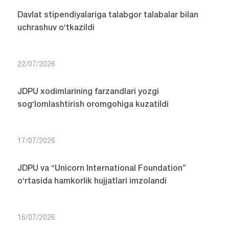
Davlat stipendiyalariga talabgor talabalar bilan
uchrashuv o‘tkazildi
22/07/2026
JDPU xodimlarining farzandlari yozgi
sog‘lomlashtirish oromgohiga kuzatildi
17/07/2026
JDPU va “Unicorn International Foundation”
o‘rtasida hamkorlik hujjatlari imzolandi
16/07/2026