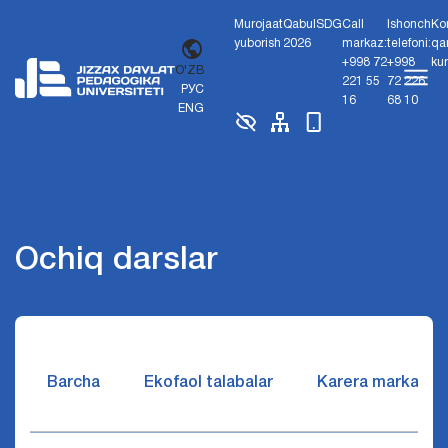
Murojaat
Qabul
SDG
Call
Ishonch
Ko
yuborish
2026
markaz:
telefoni:
qa
+998 72
+998
ku
O'ZB
221 55
72 226
РУС
16
68 10
ENG
Ochiq darslar
Barcha
Ekofaol talabalar
Karera markazi