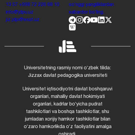
13 57
+998 72 226 68 10
soʻnggi yangiliklardan
info@jdpu.uz
xabardor boʻling.
jiz.jdpi@exat.uz
Universitetning rasmiy nomi oʻzbek tilida:
Jizzax davlat pedagogika universiteti
Universitet iqtisodiyotni davlat boshqaruvi
organlari, mahalliy davlat hokimiyati
organlari, kadrlar boʻyicha pudrat
tashkilotlari va boshqa tashkilotlar, shu
jumladan xorijiy hamkor tashkilotlar bilan
oʻzaro hamkorlikda oʻz faoliyatini amalga
oshiradi.