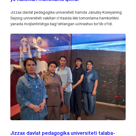
Jizzax davlat pedagogika universiteti hamda Janubiy Koreyaning
Sejong universiteti vakillari o‘rtasida ikki tomonlama hamkorlikni
yanada rivojlantirishga bag‘ishlangan uchrashuv bo‘lib o‘tdi.
Jizzax davlat pedagogika universiteti talaba-