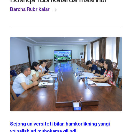
Boshqa rubrikalarda mashhur
Barcha Rubrikalar
Sejong universiteti bilan hamkorlikning yangi
yo‘nalishlari muhokama qilindi