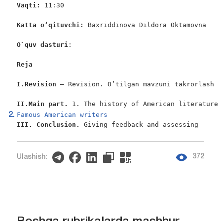
Vaqti:
 11:30

Katta o‘qituvchi:
 Baxriddinova Dildora Oktamovna

O`quv dasturi
:

Reja
I.Revision
 – Revision. O’tilgan mavzuni takrorlash

II
.
Main part.
 1. The history of American literature
Famous American writers
III. Conclusion. 
Giving feedback and assessing
372
Ulashish: