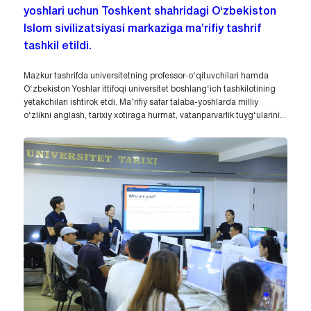
yoshlari uchun Toshkent shahridagi O‘zbekiston
Islom sivilizatsiyasi markaziga ma’rifiy tashrif
tashkil etildi.
Mazkur tashrifda universitetning professor-o‘qituvchilari hamda
O‘zbekiston Yoshlar ittifoqi universitet boshlang‘ich tashkilotining
yetakchilari ishtirok etdi. Ma’rifiy safar talaba-yoshlarda milliy
o‘zlikni anglash, tarixiy xotiraga hurmat, vatanparvarlik tuyg‘ularini...