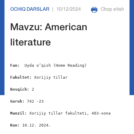
OCHIQ DARSLAR
10/12/2024
Chop etish
|
Mavzu: American
literature
Fan:
  Uyda o‘qish (Home Reading)

Fakultet: 
Xorijiy tillar

Bosqich:
 2

Guruh:
 742 -23

Manzil:
 Xorijiy tillar fakulteti, 403-xona

Kun:
 10.12. 2024.
