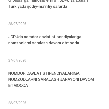
G‘oliblarga munosib e’tirof: JDPU talabalari
Turkiyada ijodiy-ma’rifiy safarda
28/07/2026
JDPUda nomdor davlat stipendiyalariga
nomzodlarni saralash davom etmoqda
27/07/2026
NOMDOR DAVLAT STIPENDIYALARIGA
NOMZODLARNI SARALASH JARAYONI DAVOM
ETMOQDA
23/07/2026