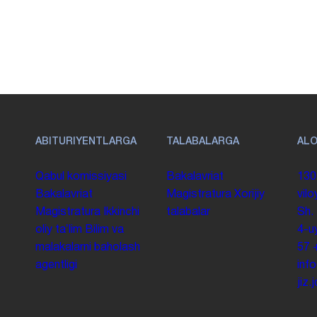
ABITURIYENTLARGA
TALABALARGA
AL
Qabul komissiyasi
Bakalavriat
130
Bakalavriat
Magistratura
Xorijiy
vilo
Magistratura
Ikkinchi
talabalar
Sh.
oliy taʼlim
Bilim va
4-u
malakalarni baholash
57
agentligi
inf
jiz