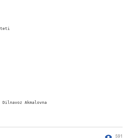
teti

a Dilnavoz Akmalovna
591