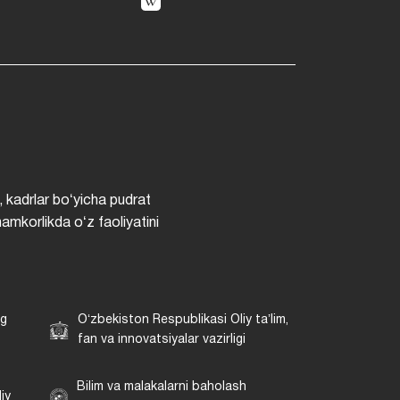
, kadrlar boʻyicha pudrat
hamkorlikda oʻz faoliyatini
ng
Oʻzbekiston Respublikasi Oliy taʼlim,
fan va innovatsiyalar vazirligi
Bilim va malakalarni baholash
iy