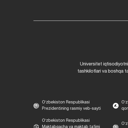
Universitet iqtisodiyotn
tashkilotlari va boshqa ta
Oʻzbekiston Respublikasi
Oʻz
Prezidentining rasmiy veb-sayti
qon
Oʻzbekiston Respublikasi
Oʻz
Maktabgacha va maktab taʼlimi