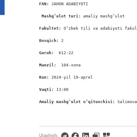
FAN:
 JAHON ADABIYOTI

Mashg‘ulot turi:
 amaliy mashg‘ulot

Fakultet:
 O‘zbek tili va adabiyoti fakul
Bosqich: 
2

Guruh:  
612-22

Manzil: 
 104-xona

Kun: 
2024-yil 19-aprel

Vaqti: 
13:00

Amaliy mashg‘ulot o‘qituvchisi: 
Salimov
Ulashish: