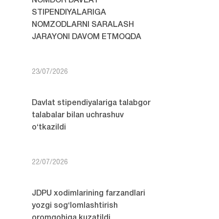
NOMDOR DAVLAT
STIPENDIYALARIGA
NOMZODLARNI SARALASH
JARAYONI DAVOM ETMOQDA
23/07/2026
Davlat stipendiyalariga talabgor
talabalar bilan uchrashuv
o‘tkazildi
22/07/2026
JDPU xodimlarining farzandlari
yozgi sog‘lomlashtirish
oromgohiga kuzatildi