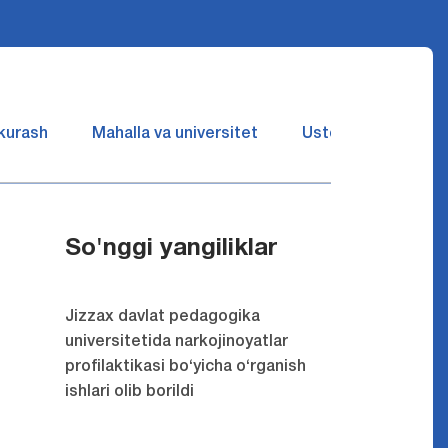
 kurash
Mahalla va universitet
Ustozlar suhbatin 
So'nggi yangiliklar
Jizzax davlat pedagogika
universitetida narkojinoyatlar
profilaktikasi bo‘yicha o‘rganish
ishlari olib borildi