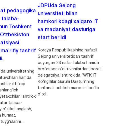
JDPUda Sejong
lat pedagogika
universiteti bilan
i talaba-
hamkorlikdagi xalqaro IT
chun Toshkent
va madaniyat dasturiga
 O‘zbekiston
start berildi
zatsiyasi
Koreya Respublikasining nufuzli
a’rifiy tashrif
Sejong universitetidan tashrif
i.
buyurgan 23 nafar talaba hamda
professor-o‘qituvchilardan iborat
da universitetning
delegatsiya ishtirokida “WFK IT
ituvchilari hamda
Ko‘ngillilar Guruhi Dasturi”ning
shlar ittifoqi
tantanali ochilish marosimi bo‘lib
shlang‘ich
o‘tdi.
yetakchilari ishtirok
safar talaba-
y o‘zlikni anglash,
a hurmat,
uyg‘ularini...