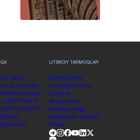
OQA
IJTIMOIY TARMOQLAR
100. Jizzax
Bizning ijtimoiy
yati, Jizzax shahri,
tarmoqlarda obuna
 Rashidov koʻchasi,
boʻling va
y.
+998 72 226 13
taraqqiyotimiz
+998 72 226 68 10
haqidagi soʻnggi
o@jdpu.uz
yangiliklardan xabardor
.jdpi@exat.uz
boʻling.