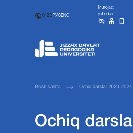
Murojaat
yuborish
O'ZB
РУС
ENG
Bosh sahifa
Ochiq darslar 2023-2024
Ochiq darsla