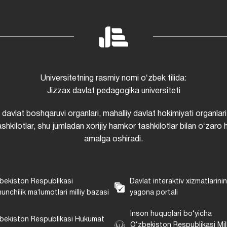
Universitetning rasmiy nomi oʻzbek tilida:
Jizzax davlat pedagogika universiteti
i davlat boshqaruvi organlari, mahalliy davlat hokimiyati organlari
shkilotlar, shu jumladan xorijiy hamkor tashkilotlar bilan oʻzaro 
amalga oshiradi.
bekiston Respublikasi
Davlat interaktiv xizmatlarini
unchilik maʼlumotlari milliy bazasi
yagona portali
Inson huquqlari bo‘yicha
bekiston Respublikasi Hukumat
O‘zbekiston Respublikasi Mill