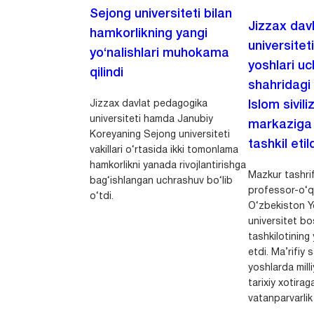
Sejong universiteti bilan
Jizzax dav
hamkorlikning yangi
universitet
yo‘nalishlari muhokama
yoshlari u
qilindi
shahridagi
Jizzax davlat pedagogika
Islom sivili
universiteti hamda Janubiy
markaziga m
Koreyaning Sejong universiteti
tashkil etild
vakillari o‘rtasida ikki tomonlama
hamkorlikni yanada rivojlantirishga
Mazkur tashrif
bag‘ishlangan uchrashuv bo‘lib
professor-o‘q
o‘tdi.
O‘zbekiston Yo
universitet bo
tashkilotining 
etdi. Ma’rifiy 
yoshlarda milli
tarixiy xotirag
vatanparvarlik t