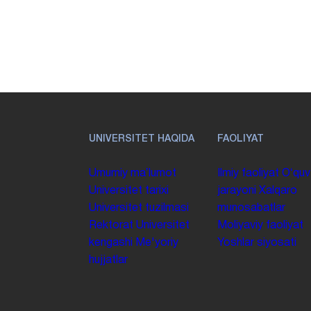
UNIVERSITET HAQIDA
FAOLIYAT
Umumiy maʼlumot
Ilmiy faoliyat
Oʻquv
Universitet tarixi
jarayoni
Xalqaro
Universitet tuzilmasi
munosabatlar
Rektorat
Universitet
Moliyaviy faoliyat
kengashi
Me'yoriy
Yoshlar siyosati
hujjatlar