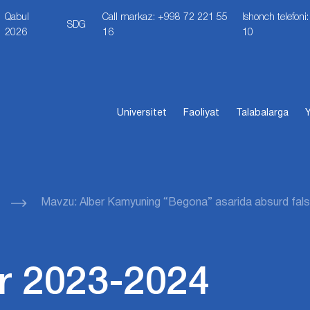
Qabul
Call markaz: +998 72 221 55
Ishonch telefon
SDG
2026
16
10
Universitet
Faoliyat
Talabalarga
Y
Mavzu: Alber Kamyuning “Begona” asarida absurd fals
r 2023-2024