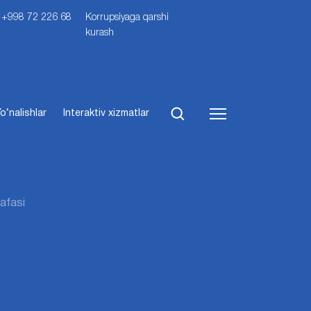
i: +998 72 226 68
Korrupsiyaga qarshi
kurash
o‘nalishlar
Interaktiv xizmatlar
afasi