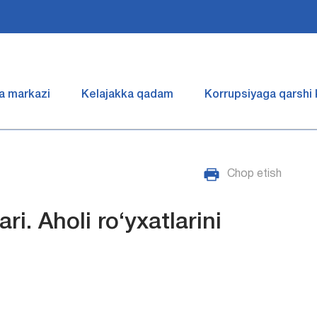
a markazi
Kelajakka qadam
Korrupsiyaga qarshi
Chop etish
ri. Aholi ro‘yxatlarini