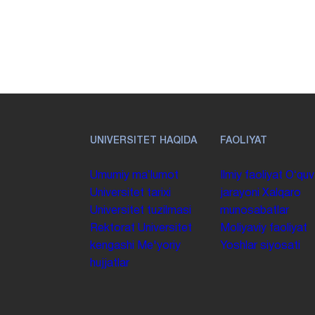
UNIVERSITET HAQIDA
FAOLIYAT
Umumiy maʼlumot
Ilmiy faoliyat
Oʻquv
Universitet tarixi
jarayoni
Xalqaro
Universitet tuzilmasi
munosabatlar
Rektorat
Universitet
Moliyaviy faoliyat
kengashi
Me'yoriy
Yoshlar siyosati
hujjatlar