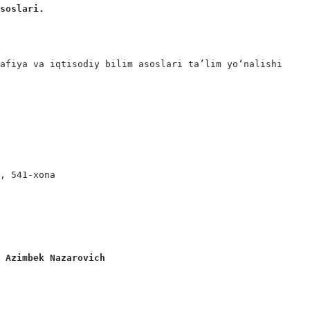
asoslari. 
afiya va iqtisodiy bilim asoslari ta’lim yo‘nalishi

, 541-xona

v Azimbek Nazarovich 