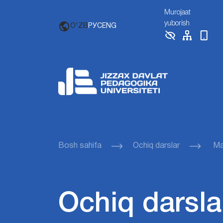
Murojaat
yuborish
O'ZB
РУС
ENG
Bosh sahifa
Ochiq darslar
Mav
Ochiq darsla