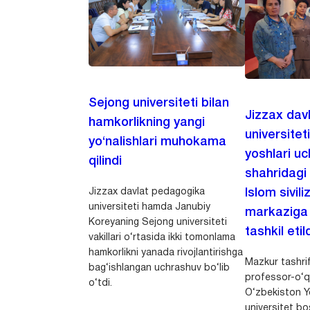
Sejong universiteti bilan
Jizzax dav
hamkorlikning yangi
universitet
yo‘nalishlari muhokama
yoshlari u
qilindi
shahridagi
Jizzax davlat pedagogika
Islom sivili
universiteti hamda Janubiy
markaziga m
Koreyaning Sejong universiteti
tashkil etild
vakillari o‘rtasida ikki tomonlama
hamkorlikni yanada rivojlantirishga
Mazkur tashrif
bag‘ishlangan uchrashuv bo‘lib
professor-o‘q
o‘tdi.
O‘zbekiston Yo
universitet bo