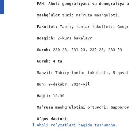
FAN: Aholi geografiyasi va demografiya 
Mashg’ulot turi: 
ma’ruza mashguloti.

Fakultet: 
Tabiiy fanlar fakulteti, Geogr
Bosqich: 
2-kurs bakalavr

Guruh: 
230-23, 231-23, 232-23, 233-23

Guruh: 4 ta 
Manzil: 
Tabiiy fanlar fakulteti, 5-qavat
Kun: 
9-dekabr, 2024-yil

Vaqti: 
13.30

Ma’ruza mashg‘ulotini o‘tuvchi: Gapporo
O‘quv dasturi: 
Aholi ro’yxatlari haqida tushuncha.