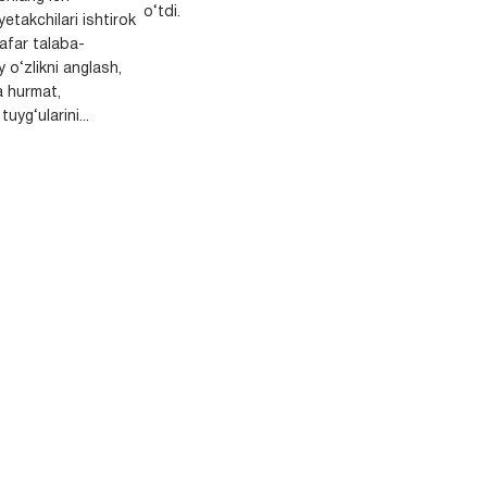
o‘tdi.
yetakchilari ishtirok
safar talaba-
y o‘zlikni anglash,
a hurmat,
uyg‘ularini...