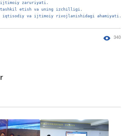
 ijtimoiy zaruriyati.
 tashkil etish va uning izchilligi.
t iqtisodiy va ijtimoiy rivojlanishidagi ahamiyati.
340
r