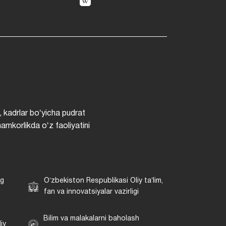
, kadrlar boʻyicha pudrat
hamkorlikda oʻz faoliyatini
ng
Oʻzbekiston Respublikasi Oliy taʼlim,
fan va innovatsiyalar vazirligi
Bilim va malakalarni baholash
iy