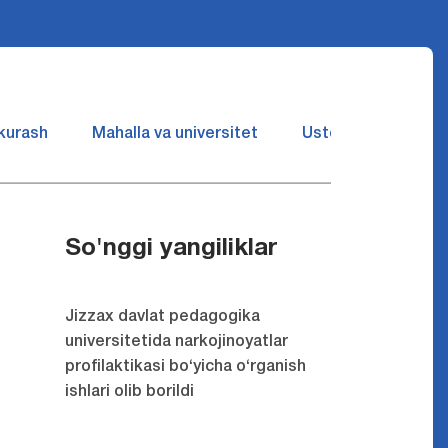
 kurash
Mahalla va universitet
Ustozlar suhbatin 
So'nggi yangiliklar
Jizzax davlat pedagogika
universitetida narkojinoyatlar
profilaktikasi bo‘yicha o‘rganish
ishlari olib borildi