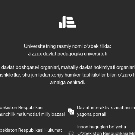
Universitetning rasmiy nomi oʻzbek tilida:
Jizzax davlat pedagogika universiteti
i davlat boshqaruvi organlari, mahalliy davlat hokimiyati organlari
shkilotlar, shu jumladan xorijiy hamkor tashkilotlar bilan oʻzaro 
amalga oshiradi.
bekiston Respublikasi
Davlat interaktiv xizmatlarini
unchilik maʼlumotlari milliy bazasi
yagona portali
Inson huquqlari bo‘yicha
bekiston Respublikasi Hukumat
O‘zbekiston Respublikasi Mill