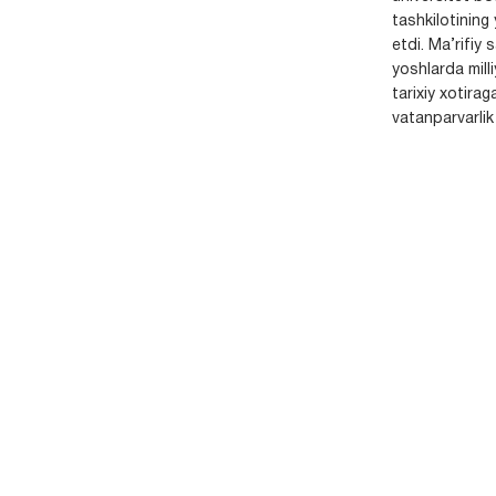
tashkilotining 
etdi. Ma’rifiy 
yoshlarda milli
tarixiy xotirag
vatanparvarlik t