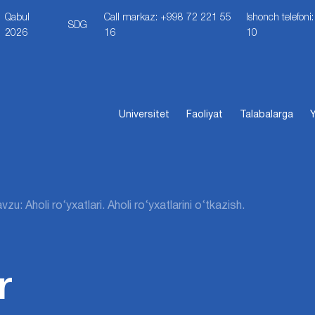
Qabul
Call markaz: +998 72 221 55
Ishonch telefon
SDG
2026
16
10
Universitet
Faoliyat
Talabalarga
Y
zu: Aholi ro‘yxatlari. Aholi ro‘yxatlarini o‘tkazish.
r