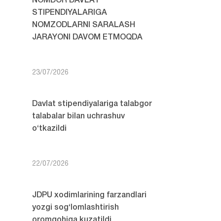
NOMDOR DAVLAT
STIPENDIYALARIGA
NOMZODLARNI SARALASH
JARAYONI DAVOM ETMOQDA
23/07/2026
Davlat stipendiyalariga talabgor
talabalar bilan uchrashuv
o‘tkazildi
22/07/2026
JDPU xodimlarining farzandlari
yozgi sog‘lomlashtirish
oromgohiga kuzatildi