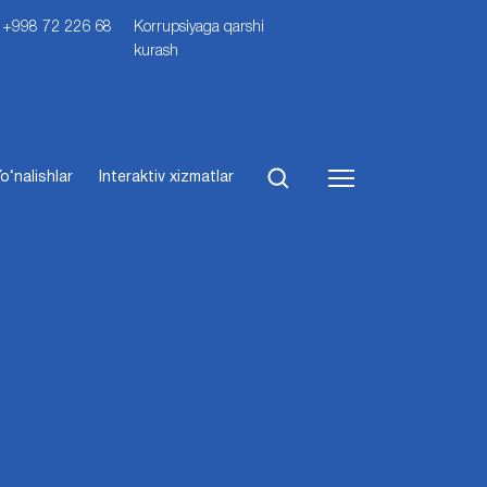
i: +998 72 226 68
Korrupsiyaga qarshi
kurash
o‘nalishlar
Interaktiv xizmatlar