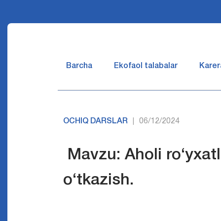
Barcha
Ekofaol talabalar
Karer
OCHIQ DARSLAR
06/12/2024
|
Mavzu: Aholi ro‘yxatla
o‘tkazish.