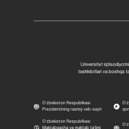
Universitet iqtisodiyotn
tashkilotlari va boshqa ta
Oʻzbekiston Respublikasi
Oʻz
Prezidentining rasmiy veb-sayti
qon
Oʻzbekiston Respublikasi
Oʻz
Maktabgacha va maktab taʼlimi