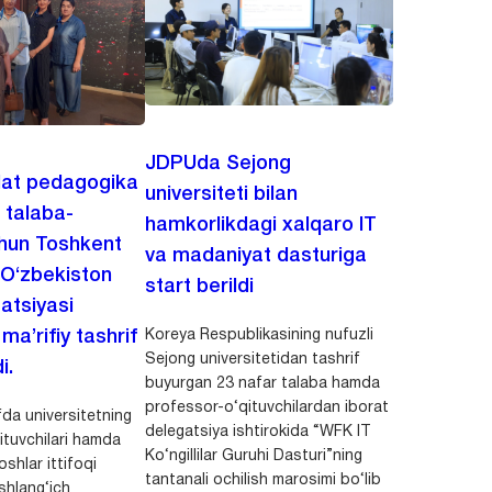
JDPUda Sejong
lat pedagogika
universiteti bilan
i talaba-
hamkorlikdagi xalqaro IT
chun Toshkent
va madaniyat dasturiga
 O‘zbekiston
start berildi
zatsiyasi
Koreya Respublikasining nufuzli
a’rifiy tashrif
Sejong universitetidan tashrif
i.
buyurgan 23 nafar talaba hamda
professor-o‘qituvchilardan iborat
da universitetning
delegatsiya ishtirokida “WFK IT
ituvchilari hamda
Ko‘ngillilar Guruhi Dasturi”ning
shlar ittifoqi
tantanali ochilish marosimi bo‘lib
shlang‘ich