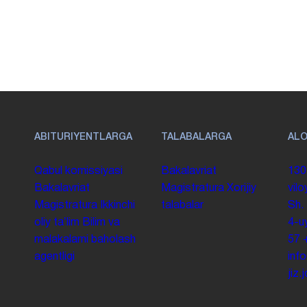
ABITURIYENTLARGA
TALABALARGA
AL
Qabul komissiyasi
Bakalavriat
130
Bakalavriat
Magistratura
Xorijiy
vilo
Magistratura
Ikkinchi
talabalar
Sh.
oliy taʼlim
Bilim va
4-u
malakalarni baholash
57
agentligi
inf
jiz