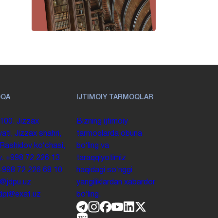
OQA
IJTIMOIY TARMOQLAR
100. Jizzax
Bizning ijtimoiy
yati, Jizzax shahri,
tarmoqlarda obuna
 Rashidov koʻchasi,
boʻling va
y.
+998 72 226 13
taraqqiyotimiz
+998 72 226 68 10
haqidagi soʻnggi
o@jdpu.uz
yangiliklardan xabardor
.jdpi@exat.uz
boʻling.