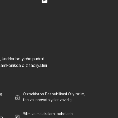
, kadrlar boʻyicha pudrat
hamkorlikda oʻz faoliyatini
ng
Oʻzbekiston Respublikasi Oliy taʼlim,
fan va innovatsiyalar vazirligi
Bilim va malakalarni baholash
iy