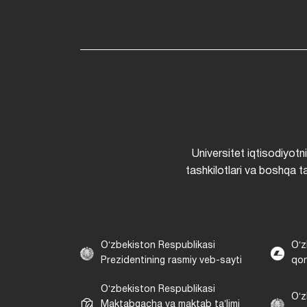
Universitet iqtisodiyotn
tashkilotlari va boshqa ta
Oʻzbekiston Respublikasi
Oʻz
Prezidentining rasmiy veb-sayti
qon
Oʻzbekiston Respublikasi
Oʻz
Maktabgacha va maktab taʼlimi