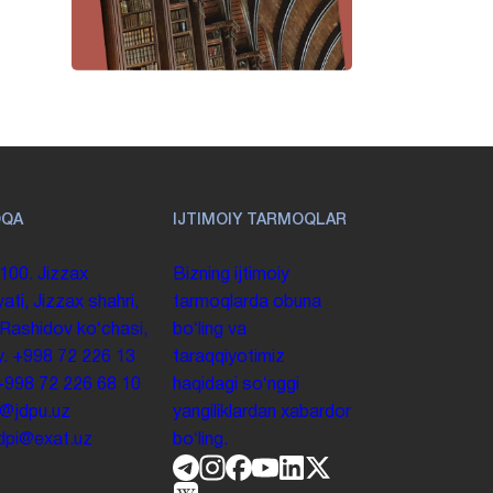
OQA
IJTIMOIY TARMOQLAR
100. Jizzax
Bizning ijtimoiy
yati, Jizzax shahri,
tarmoqlarda obuna
 Rashidov koʻchasi,
boʻling va
y.
+998 72 226 13
taraqqiyotimiz
+998 72 226 68 10
haqidagi soʻnggi
o@jdpu.uz
yangiliklardan xabardor
.jdpi@exat.uz
boʻling.