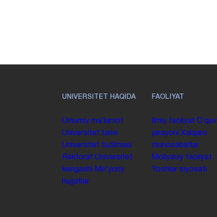
UNIVERSITET HAQIDA
FAOLIYAT
Umumiy maʼlumot
Ilmiy faoliyat
Oʻquv
Universitet tarixi
jarayoni
Xalqaro
Universitet tuzilmasi
munosabatlar
Rektorat
Universitet
Moliyaviy faoliyat
kengashi
Me'yoriy
Yoshlar siyosati
hujjatlar