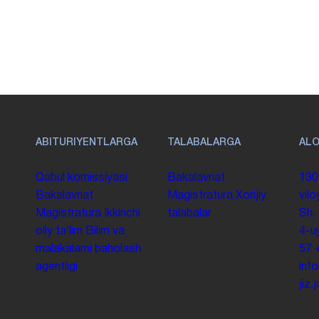
ABITURIYENTLARGA
TALABALARGA
AL
Qabul komissiyasi
Bakalavriat
130
Bakalavriat
Magistratura
Xorijiy
vilo
Magistratura
Ikkinchi
talabalar
Sh.
oliy taʼlim
Bilim va
4-u
malakalarni baholash
57
agentligi
inf
jiz