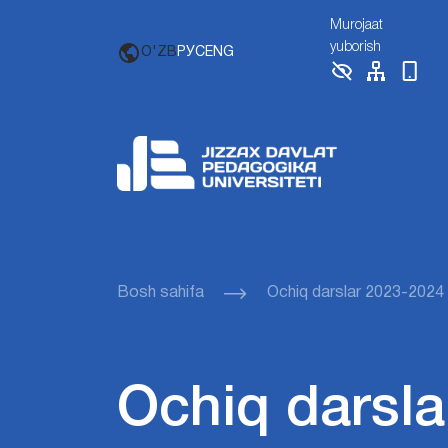
Murojaat
yuborish
O'ZB
РУС
ENG
Bosh sahifa
Ochiq darslar 2023-2024
Ochiq darsla