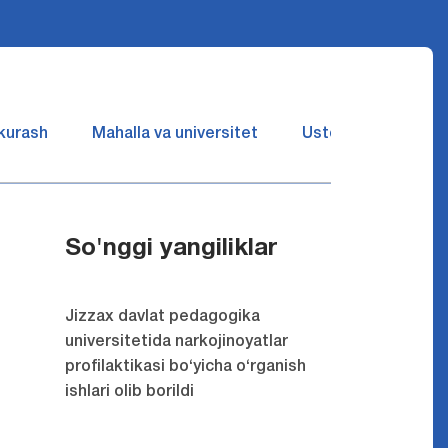
 kurash
Mahalla va universitet
Ustozlar suhbatin 
So'nggi yangiliklar
Jizzax davlat pedagogika
universitetida narkojinoyatlar
profilaktikasi bo‘yicha o‘rganish
ishlari olib borildi