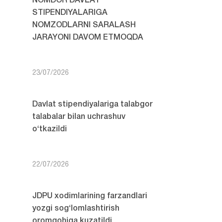
NOMDOR DAVLAT
STIPENDIYALARIGA
NOMZODLARNI SARALASH
JARAYONI DAVOM ETMOQDA
23/07/2026
Davlat stipendiyalariga talabgor
talabalar bilan uchrashuv
o‘tkazildi
22/07/2026
JDPU xodimlarining farzandlari
yozgi sog‘lomlashtirish
oromgohiga kuzatildi