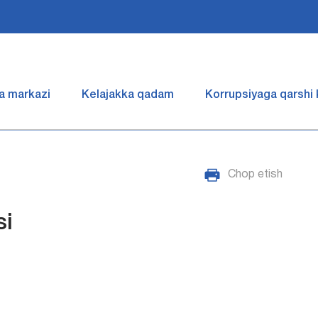
a markazi
Kelajakka qadam
Korrupsiyaga qarshi
Chop etish
si