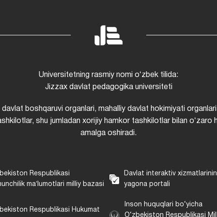
Universitetning rasmiy nomi oʻzbek tilida:
Jizzax davlat pedagogika universiteti
i davlat boshqaruvi organlari, mahalliy davlat hokimiyati organlari
shkilotlar, shu jumladan xorijiy hamkor tashkilotlar bilan oʻzaro 
amalga oshiradi.
bekiston Respublikasi
Davlat interaktiv xizmatlarini
unchilik maʼlumotlari milliy bazasi
yagona portali
Inson huquqlari bo‘yicha
bekiston Respublikasi Hukumat
O‘zbekiston Respublikasi Mill