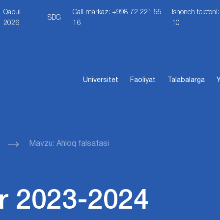
Qabul
Call markaz: +998 72 221 55
Ishonch telefon
SDG
2026
16
10
Universitet
Faoliyat
Talabalarga
Y
Mavzu: Ahloq falsafasi
r 2023-2024