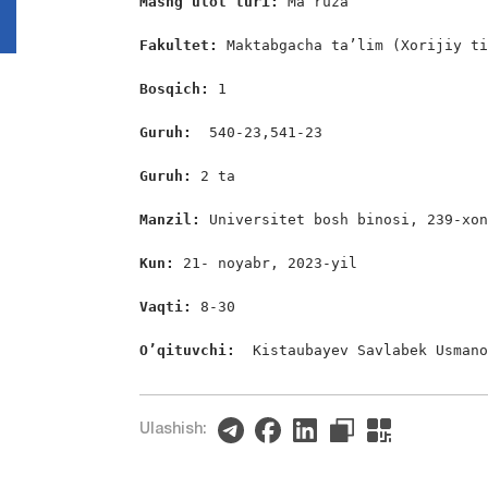
Mashg’ulot turi:
 Ma’ruza

Fakultet:
 Maktabgacha ta’lim (Xorijiy ti
Bosqich: 
1

Guruh:  
540-23,541-23

Guruh: 
2 ta

Manzil: 
Universitet bosh binosi, 239-xon
Kun: 
21- noyabr, 2023-yil

Vaqti: 
8-30

O’qituvchi:  
Kistaubayev Savlabek Usman
Ulashish: