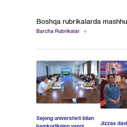
Boshqa rubrikalarda mashhu
Barcha Rubrikalar
Sejong universiteti bilan
Jizzax dav
hamkorlikning yangi