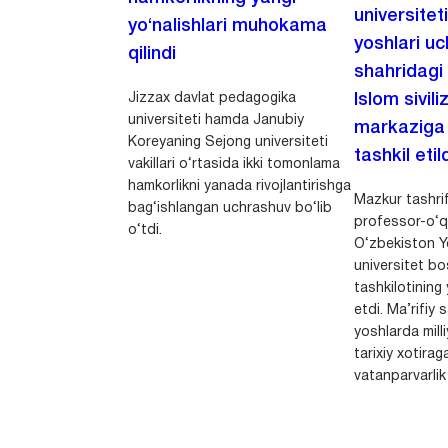
universitet
yo‘nalishlari muhokama
yoshlari u
qilindi
shahridagi
Jizzax davlat pedagogika
Islom sivili
universiteti hamda Janubiy
markaziga m
Koreyaning Sejong universiteti
tashkil etild
vakillari o‘rtasida ikki tomonlama
hamkorlikni yanada rivojlantirishga
Mazkur tashrif
bag‘ishlangan uchrashuv bo‘lib
professor-o‘q
o‘tdi.
O‘zbekiston Yo
universitet bo
tashkilotining 
etdi. Ma’rifiy 
yoshlarda milli
tarixiy xotirag
vatanparvarlik t