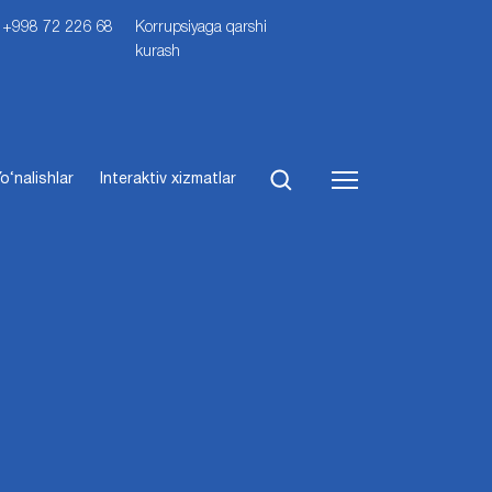
i: +998 72 226 68
Korrupsiyaga qarshi
kurash
o‘nalishlar
Interaktiv xizmatlar