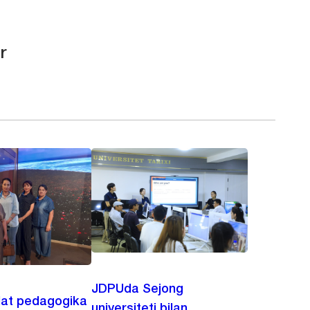
r
JDPUda Sejong
lat pedagogika
universiteti bilan