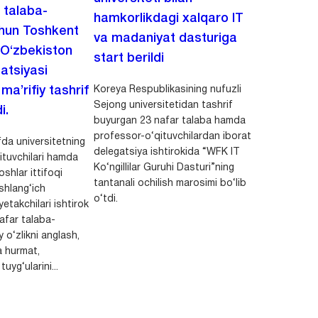
i talaba-
hamkorlikdagi xalqaro IT
chun Toshkent
va madaniyat dasturiga
 O‘zbekiston
start berildi
zatsiyasi
Koreya Respublikasining nufuzli
a’rifiy tashrif
Sejong universitetidan tashrif
i.
buyurgan 23 nafar talaba hamda
professor-o‘qituvchilardan iborat
da universitetning
delegatsiya ishtirokida “WFK IT
ituvchilari hamda
Ko‘ngillilar Guruhi Dasturi”ning
shlar ittifoqi
tantanali ochilish marosimi bo‘lib
shlang‘ich
o‘tdi.
yetakchilari ishtirok
safar talaba-
y o‘zlikni anglash,
a hurmat,
uyg‘ularini...