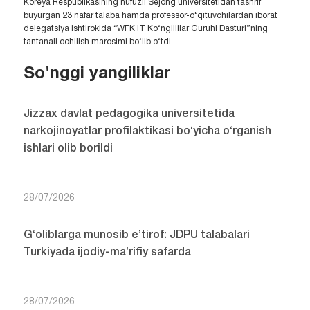
Koreya Respublikasining nufuzli Sejong universitetidan tashrif
buyurgan 23 nafar talaba hamda professor-o‘qituvchilardan iborat
delegatsiya ishtirokida “WFK IT Ko‘ngillilar Guruhi Dasturi”ning
tantanali ochilish marosimi bo‘lib o‘tdi.
So'nggi yangiliklar
Jizzax davlat pedagogika universitetida
narkojinoyatlar profilaktikasi bo‘yicha o‘rganish
ishlari olib borildi
28/07/2026
G‘oliblarga munosib e’tirof: JDPU talabalari
Turkiyada ijodiy-ma’rifiy safarda
28/07/2026