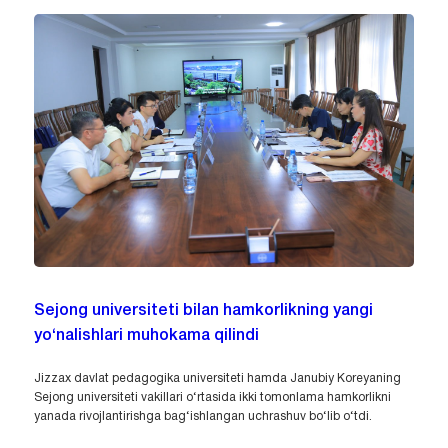
Sejong universiteti bilan hamkorlikning yangi
yo‘nalishlari muhokama qilindi
Jizzax davlat pedagogika universiteti hamda Janubiy Koreyaning
Sejong universiteti vakillari o‘rtasida ikki tomonlama hamkorlikni
yanada rivojlantirishga bag‘ishlangan uchrashuv bo‘lib o‘tdi.