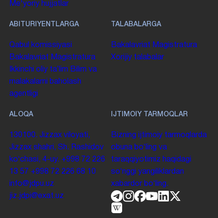
Me'yoriy hujjatlar
ABITURIYENTLARGA
TALABALARGA
Qabul komissiyasi
Bakalavriat
Magistratura
Bakalavriat
Magistratura
Xorijiy talabalar
Ikkinchi oliy taʼlim
Bilim va
malakalarni baholash
agentligi
ALOQA
IJTIMOIY TARMOQLAR
130100. Jizzax viloyati,
Bizning ijtimoiy tarmoqlarda
Jizzax shahri, Sh. Rashidov
obuna boʻling va
koʻchasi, 4-uy.
+998 72 226
taraqqiyotimiz haqidagi
13 57
+998 72 226 68 10
soʻnggi yangiliklardan
info@jdpu.uz
xabardor boʻling.
jiz.jdpi@exat.uz