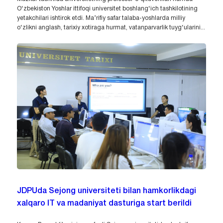
O‘zbekiston Yoshlar ittifoqi universitet boshlang‘ich tashkilotining
yetakchilari ishtirok etdi. Ma’rifiy safar talaba-yoshlarda milliy
o‘zlikni anglash, tarixiy xotiraga hurmat, vatanparvarlik tuyg‘ularini...
JDPUda Sejong universiteti bilan hamkorlikdagi
xalqaro IT va madaniyat dasturiga start berildi