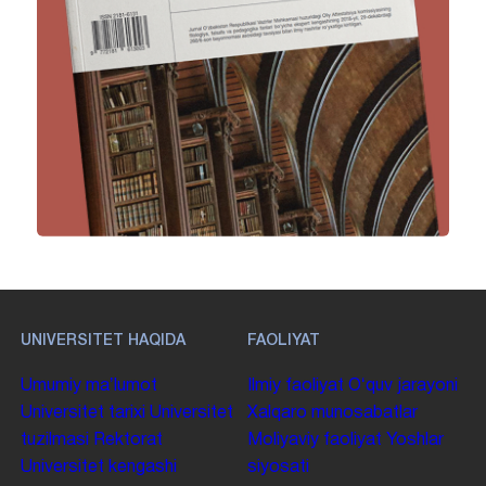
UNIVERSITET HAQIDA
FAOLIYAT
Umumiy maʼlumot
Ilmiy faoliyat
Oʻquv jarayoni
Universitet tarixi
Universitet
Xalqaro munosabatlar
tuzilmasi
Rektorat
Moliyaviy faoliyat
Yoshlar
Universitet kengashi
siyosati