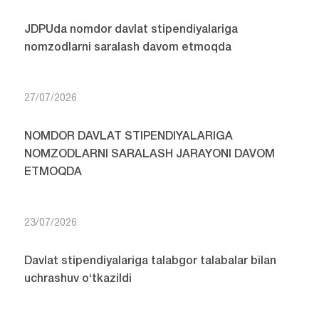
JDPUda nomdor davlat stipendiyalariga
nomzodlarni saralash davom etmoqda
27/07/2026
NOMDOR DAVLAT STIPENDIYALARIGA
NOMZODLARNI SARALASH JARAYONI DAVOM
ETMOQDA
23/07/2026
Davlat stipendiyalariga talabgor talabalar bilan
uchrashuv o‘tkazildi