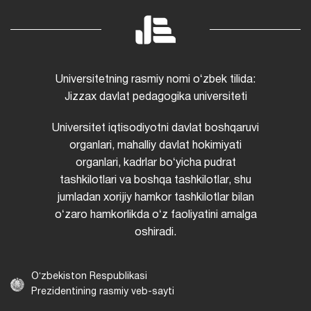
Universitetning rasmiy nomi oʻzbek tilida:
Jizzax davlat pedagogika universiteti
Universitet iqtisodiyotni davlat boshqaruvi
organlari, mahalliy davlat hokimiyati
organlari, kadrlar boʻyicha pudrat
tashkilotlari va boshqa tashkilotlar, shu
jumladan xorijiy hamkor tashkilotlar bilan
oʻzaro hamkorlikda oʻz faoliyatini amalga
oshiradi.
Oʻzbekiston Respublikasi
Prezidentining rasmiy veb-sayti