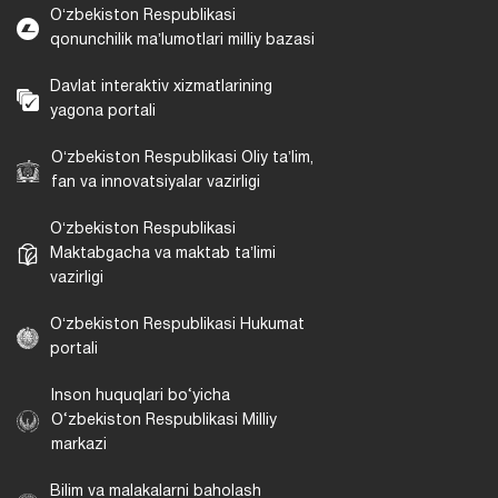
Oʻzbekiston Respublikasi
qonunchilik maʼlumotlari milliy bazasi
Davlat interaktiv xizmatlarining
yagona portali
Oʻzbekiston Respublikasi Oliy taʼlim,
fan va innovatsiyalar vazirligi
Oʻzbekiston Respublikasi
Maktabgacha va maktab taʼlimi
vazirligi
Oʻzbekiston Respublikasi Hukumat
portali
Inson huquqlari bo‘yicha
O‘zbekiston Respublikasi Milliy
markazi
Bilim va malakalarni baholash