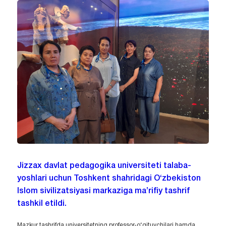
Jizzax davlat pedagogika universiteti talaba-
yoshlari uchun Toshkent shahridagi O‘zbekiston
Islom sivilizatsiyasi markaziga ma’rifiy tashrif
tashkil etildi.
Mazkur tashrifda universitetning professor-o‘qituvchilari hamda