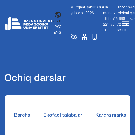
Murojaat
Qabul
SDG
Call
Ishonch
Ko
yuborish
2026
markaz:
telefoni:
qa
+998 72
+998
ku
O'ZB
221 55
72 226
РУС
16
68 10
ENG
Ochiq darslar
Barcha
Ekofaol talabalar
Karera markazi