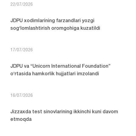
22/07/2026
JDPU xodimlarining farzandlari yozgi
sog‘lomlashtirish oromgohiga kuzatildi
17/07/2026
JDPU va “Unicorn International Foundation”
o‘rtasida hamkorlik hujjatlari imzolandi
16/07/2026
Jizzaxda test sinovlarining ikkinchi kuni davom
etmoqda