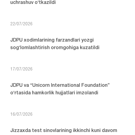
uchrashuv o‘tkazildi
22/07/2026
JDPU xodimlarining farzandlari yozgi
sog‘lomlashtirish oromgohiga kuzatildi
17/07/2026
JDPU va “Unicorn International Foundation”
o‘rtasida hamkorlik hujjatlari imzolandi
16/07/2026
Jizzaxda test sinovlarining ikkinchi kuni davom