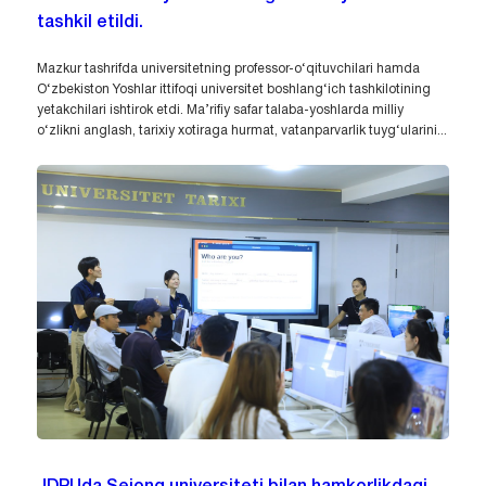
tashkil etildi.
Mazkur tashrifda universitetning professor-o‘qituvchilari hamda
O‘zbekiston Yoshlar ittifoqi universitet boshlang‘ich tashkilotining
yetakchilari ishtirok etdi. Ma’rifiy safar talaba-yoshlarda milliy
o‘zlikni anglash, tarixiy xotiraga hurmat, vatanparvarlik tuyg‘ularini...