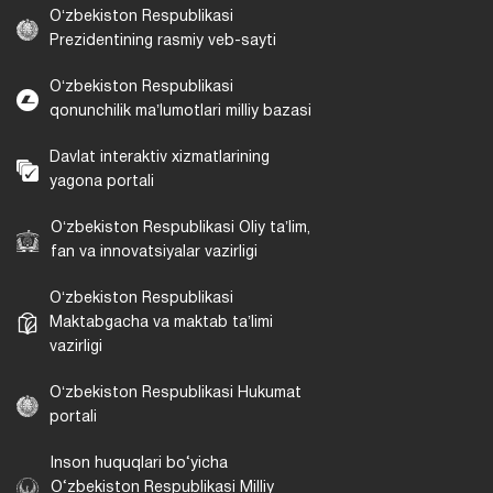
Oʻzbekiston Respublikasi
Prezidentining rasmiy veb-sayti
Oʻzbekiston Respublikasi
qonunchilik maʼlumotlari milliy bazasi
Davlat interaktiv xizmatlarining
yagona portali
Oʻzbekiston Respublikasi Oliy taʼlim,
fan va innovatsiyalar vazirligi
Oʻzbekiston Respublikasi
Maktabgacha va maktab taʼlimi
vazirligi
Oʻzbekiston Respublikasi Hukumat
portali
Inson huquqlari bo‘yicha
O‘zbekiston Respublikasi Milliy