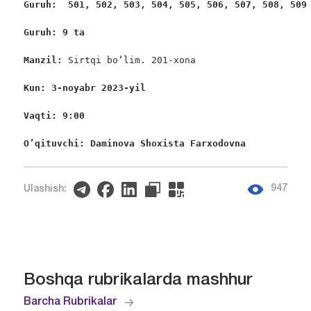
Guruh:  501, 502, 503, 504, 505, 506, 507, 508, 509
Guruh: 9 ta 
Manzil: 
Sirtqi bo‘lim. 201-xona

Kun: 3-noyabr 2023-yil
Vaqti: 9:00
O’qituvchi: Daminova Shoxista Farxodovna
947
Ulashish:
Boshqa rubrikalarda mashhur
Barcha Rubrikalar