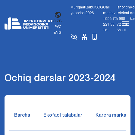
Murojaat
Qabul
SDG
Call
Ishonch
Ko
yuborish
2026
markaz:
telefoni:
qa
+998 72
+998
ku
O'ZB
221 55
72 226
РУС
16
68 10
ENG
Ochiq darslar 2023-2024
Barcha
Ekofaol talabalar
Karera markazi