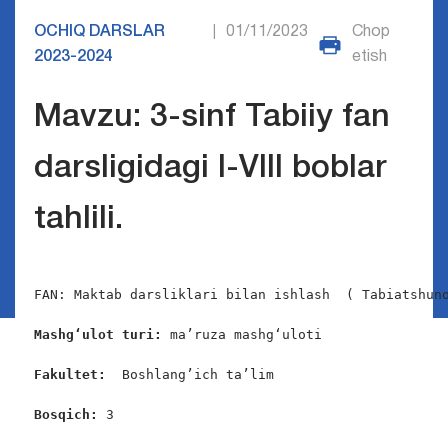
OCHIQ DARSLAR
01/11/2023
Chop
|
2023-2024
etish
Mavzu: 3-sinf Tabiiy fan
darsligidagi I-VIII boblar
tahlili.
FAN: Maktab darsliklari bilan ishlash  ( Tabiatshuno
Mashg‘ulot turi:
 ma’ruza mashg‘uloti

Fakultet:
  Boshlang’ich ta’lim

Bosqich: 
3
