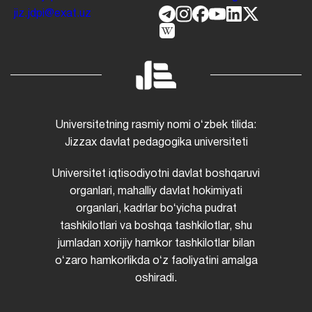
jiz.jdpi@exat.uz
Universitetning rasmiy nomi oʻzbek tilida:
Jizzax davlat pedagogika universiteti
Universitet iqtisodiyotni davlat boshqaruvi
organlari, mahalliy davlat hokimiyati
organlari, kadrlar boʻyicha pudrat
tashkilotlari va boshqa tashkilotlar, shu
jumladan xorijiy hamkor tashkilotlar bilan
oʻzaro hamkorlikda oʻz faoliyatini amalga
oshiradi.