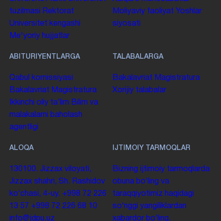
tuzilmasi
Rektorat
Moliyaviy faoliyat
Yoshlar
Universitet kengashi
siyosati
Me'yoriy hujjatlar
ABITURIYENTLARGA
TALABALARGA
Qabul komissiyasi
Bakalavriat
Magistratura
Bakalavriat
Magistratura
Xorijiy talabalar
Ikkinchi oliy taʼlim
Bilim va
malakalarni baholash
agentligi
ALOQA
IJTIMOIY TARMOQLAR
130100. Jizzax viloyati,
Bizning ijtimoiy tarmoqlarda
Jizzax shahri, Sh. Rashidov
obuna boʻling va
koʻchasi, 4-uy.
+998 72 226
taraqqiyotimiz haqidagi
13 57
+998 72 226 68 10
soʻnggi yangiliklardan
info@jdpu.uz
xabardor boʻling.