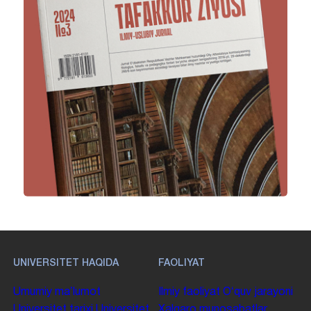
UNIVERSITET HAQIDA
FAOLIYAT
Umumiy maʼlumot
Ilmiy faoliyat
Oʻquv jarayoni
Universitet tarixi
Universitet
Xalqaro munosabatlar