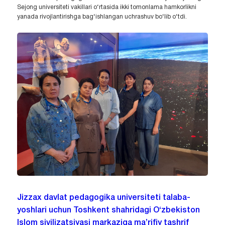
Sejong universiteti vakillari o‘rtasida ikki tomonlama hamkorlikni
yanada rivojlantirishga bag‘ishlangan uchrashuv bo‘lib o‘tdi.
Jizzax davlat pedagogika universiteti talaba-
yoshlari uchun Toshkent shahridagi O‘zbekiston
Islom sivilizatsiyasi markaziga ma’rifiy tashrif