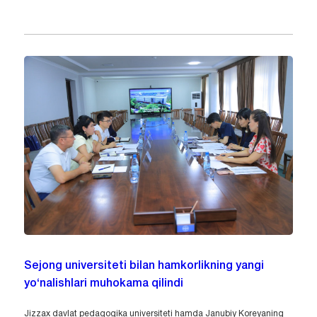
Sejong universiteti bilan hamkorlikning yangi
yo‘nalishlari muhokama qilindi
Jizzax davlat pedagogika universiteti hamda Janubiy Koreyaning