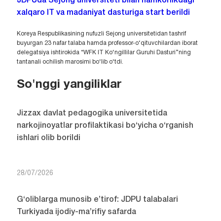
JDPUda Sejong universiteti bilan hamkorlikdagi
xalqaro IT va madaniyat dasturiga start berildi
Koreya Respublikasining nufuzli Sejong universitetidan tashrif
buyurgan 23 nafar talaba hamda professor-o‘qituvchilardan iborat
delegatsiya ishtirokida “WFK IT Ko‘ngillilar Guruhi Dasturi”ning
tantanali ochilish marosimi bo‘lib o‘tdi.
So'nggi yangiliklar
Jizzax davlat pedagogika universitetida
narkojinoyatlar profilaktikasi bo‘yicha o‘rganish
ishlari olib borildi
28/07/2026
G‘oliblarga munosib e’tirof: JDPU talabalari
Turkiyada ijodiy-ma’rifiy safarda