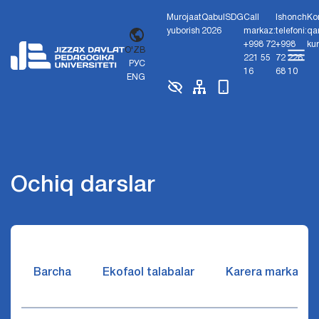
Murojaat
Qabul
SDG
Call
Ishonch
Ko
yuborish
2026
markaz:
telefoni:
qa
+998 72
+998
ku
O'ZB
221 55
72 226
РУС
16
68 10
ENG
Ochiq darslar
Barcha
Ekofaol talabalar
Karera markazi