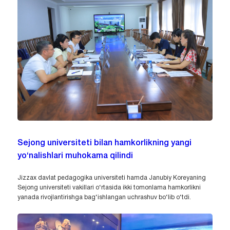
Sejong universiteti bilan hamkorlikning yangi
yo‘nalishlari muhokama qilindi
Jizzax davlat pedagogika universiteti hamda Janubiy Koreyaning
Sejong universiteti vakillari o‘rtasida ikki tomonlama hamkorlikni
yanada rivojlantirishga bag‘ishlangan uchrashuv bo‘lib o‘tdi.