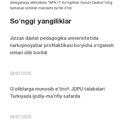
delegatsiya ishtirokida “WFK IT Ko‘ngillilar Guruhi Dasturi”ning
tantanali ochilish marosimi bo‘lib o‘tdi.
So'nggi yangiliklar
Jizzax davlat pedagogika universitetida
narkojinoyatlar profilaktikasi bo‘yicha o‘rganish
ishlari olib borildi
28/07/2026
G‘oliblarga munosib e’tirof: JDPU talabalari
Turkiyada ijodiy-ma’rifiy safarda
28/07/2026