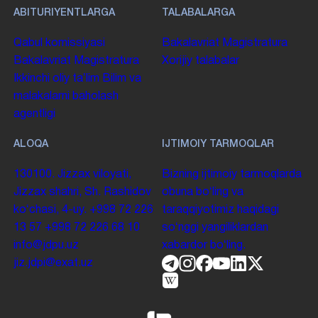
ABITURIYENTLARGA
TALABALARGA
Qabul komissiyasi
Bakalavriat
Magistratura
Bakalavriat
Magistratura
Xorijiy talabalar
Ikkinchi oliy taʼlim
Bilim va
malakalarni baholash
agentligi
ALOQA
IJTIMOIY TARMOQLAR
130100. Jizzax viloyati,
Bizning ijtimoiy tarmoqlarda
Jizzax shahri, Sh. Rashidov
obuna boʻling va
koʻchasi, 4-uy.
+998 72 226
taraqqiyotimiz haqidagi
13 57
+998 72 226 68 10
soʻnggi yangiliklardan
info@jdpu.uz
xabardor boʻling.
jiz.jdpi@exat.uz