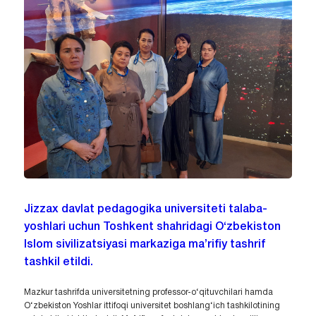
Jizzax davlat pedagogika universiteti talaba-
yoshlari uchun Toshkent shahridagi O‘zbekiston
Islom sivilizatsiyasi markaziga ma’rifiy tashrif
tashkil etildi.
Mazkur tashrifda universitetning professor-o‘qituvchilari hamda
O‘zbekiston Yoshlar ittifoqi universitet boshlang‘ich tashkilotining