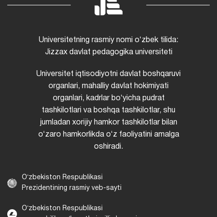
Universitetning rasmiy nomi oʻzbek tilida:
Jizzax davlat pedagogika universiteti
Universitet iqtisodiyotni davlat boshqaruvi
organlari, mahalliy davlat hokimiyati
organlari, kadrlar boʻyicha pudrat
tashkilotlari va boshqa tashkilotlar, shu
jumladan xorijiy hamkor tashkilotlar bilan
oʻzaro hamkorlikda oʻz faoliyatini amalga
oshiradi.
Oʻzbekiston Respublikasi
Prezidentining rasmiy veb-sayti
Oʻzbekiston Respublikasi