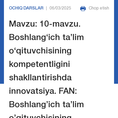
OCHIQ DARSLAR
06/03/2025
Chop etish
|
Mavzu: 10-mavzu.
Boshlang‘ich ta’lim
o‘qituvchisining
kompetentligini
shakllantirishda
innovatsiya. FAN:
Boshlang’ich ta’lim