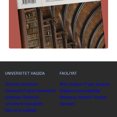
UNIVERSITET HAQIDA
FAOLIYAT
Umumiy maʼlumot
Ilmiy faoliyat
Oʻquv jarayoni
Universitet tarixi
Universitet
Xalqaro munosabatlar
tuzilmasi
Rektorat
Moliyaviy faoliyat
Yoshlar
Universitet kengashi
siyosati
Me'yoriy hujjatlar