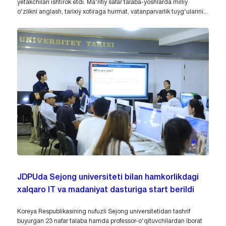
yetakchilari ishtirok etdi. Ma’rifiy safar talaba-yoshlarda milliy
o‘zlikni anglash, tarixiy xotiraga hurmat, vatanparvarlik tuyg‘ularini...
JDPUda Sejong universiteti bilan hamkorlikdagi
xalqaro IT va madaniyat dasturiga start berildi
Koreya Respublikasining nufuzli Sejong universitetidan tashrif
buyurgan 23 nafar talaba hamda professor-o‘qituvchilardan iborat