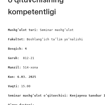
o’qituvchisining
kompetentligi
Mashgʻulot turi:
 Seminar mashgʻulot

Fakultet:
 Boshlangʻich ta’lim yoʻnalishi

Bosqich: 4
Guruh:  
812-21

Manzil: 
514-xona

Kun: 6.03. 2025
Vaqti: 
15.00

Seminar mashgʻulot oʻqituvchisi: Kenjayeva Sanobar 
Oʻquv dasturi: