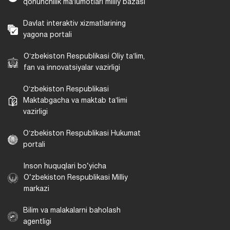
qonunchilik maʼlumotlari milliy bazasi
Davlat interaktiv xizmatlarining
yagona portali
Oʻzbekiston Respublikasi Oliy taʼlim,
fan va innovatsiyalar vazirligi
Oʻzbekiston Respublikasi
Maktabgacha va maktab taʼlimi
vazirligi
Oʻzbekiston Respublikasi Hukumat
portali
Inson huquqlari bo‘yicha
O‘zbekiston Respublikasi Milliy
markazi
Bilim va malakalarni baholash
agentligi