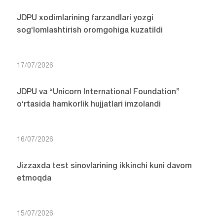
JDPU xodimlarining farzandlari yozgi
sog‘lomlashtirish oromgohiga kuzatildi
17/07/2026
JDPU va “Unicorn International Foundation”
o‘rtasida hamkorlik hujjatlari imzolandi
16/07/2026
Jizzaxda test sinovlarining ikkinchi kuni davom
etmoqda
15/07/2026