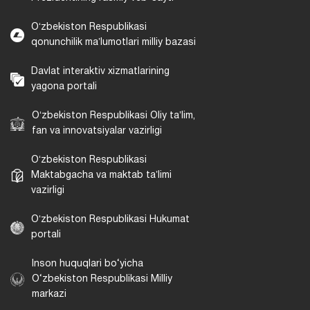
Oʻzbekiston Respublikasi
qonunchilik maʼlumotlari milliy bazasi
Davlat interaktiv xizmatlarining
yagona portali
Oʻzbekiston Respublikasi Oliy taʼlim,
fan va innovatsiyalar vazirligi
Oʻzbekiston Respublikasi
Maktabgacha va maktab taʼlimi
vazirligi
Oʻzbekiston Respublikasi Hukumat
portali
Inson huquqlari bo‘yicha
O‘zbekiston Respublikasi Milliy
markazi