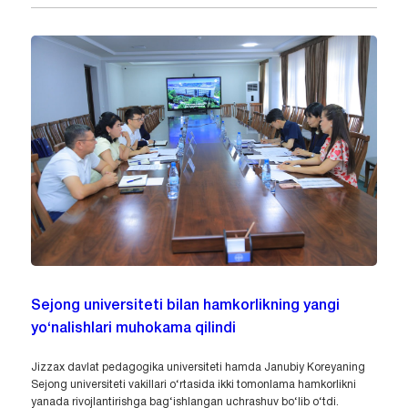
Sejong universiteti bilan hamkorlikning yangi
yo‘nalishlari muhokama qilindi
Jizzax davlat pedagogika universiteti hamda Janubiy Koreyaning
Sejong universiteti vakillari o‘rtasida ikki tomonlama hamkorlikni
yanada rivojlantirishga bag‘ishlangan uchrashuv bo‘lib o‘tdi.