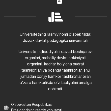
Universitetning rasmiy nomi oʻzbek tilida:
Jizzax davlat pedagogika universiteti
Universitet iqtisodiyotni davlat boshqaruvi
organlari, mahalliy davlat hokimiyati
organlari, kadrlar boʻyicha pudrat
tashkilotlari va boshqa tashkilotlar, shu
jumladan xorijiy hamkor tashkilotlar bilan
oʻzaro hamkorlikda oʻz faoliyatini amalga
oshiradi.
Oʻzbekiston Respublikasi
Prezidentining rasmiy veb-sayti