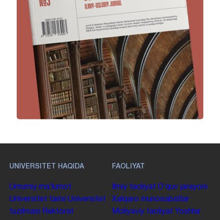
UNIVERSITET HAQIDA
FAOLIYAT
Umumiy maʼlumot
Ilmiy faoliyat
Oʻquv jarayoni
Universitet tarixi
Universitet
Xalqaro munosabatlar
tuzilmasi
Rektorat
Moliyaviy faoliyat
Yoshlar