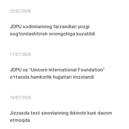
22/07/2026
JDPU xodimlarining farzandlari yozgi
sog‘lomlashtirish oromgohiga kuzatildi
17/07/2026
JDPU va “Unicorn International Foundation”
o‘rtasida hamkorlik hujjatlari imzolandi
16/07/2026
Jizzaxda test sinovlarining ikkinchi kuni davom
etmoqda