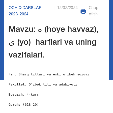
OCHIQ DARSLAR
12/02/2024
Chop
|
2023-2024
etish
Mavzu: ه (hoye havvaz),
ى (yo) harflari va uning
vazifalari.
Fan: 
Sharq tillari va eski o‘zbek yozuvi

Fakultet: 
O‘zbek tili va adabiyoti

Bosqich: 
4-kurs

Guruh: 
(618-20)
