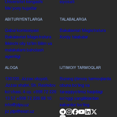
Universitet kengashi
siyosati
Me'yoriy hujjatlar
ABITURIYENTLARGA
TALABALARGA
Qabul komissiyasi
Bakalavriat
Magistratura
Bakalavriat
Magistratura
Xorijiy talabalar
Ikkinchi oliy taʼlim
Bilim va
malakalarni baholash
agentligi
ALOQA
IJTIMOIY TARMOQLAR
130100. Jizzax viloyati,
Bizning ijtimoiy tarmoqlarda
Jizzax shahri, Sh. Rashidov
obuna boʻling va
koʻchasi, 4-uy.
+998 72 226
taraqqiyotimiz haqidagi
13 57
+998 72 226 68 10
soʻnggi yangiliklardan
info@jdpu.uz
xabardor boʻling.
jiz.jdpi@exat.uz