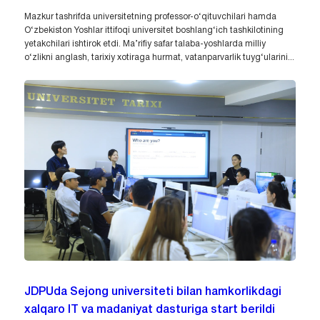
Mazkur tashrifda universitetning professor-o‘qituvchilari hamda
O‘zbekiston Yoshlar ittifoqi universitet boshlang‘ich tashkilotining
yetakchilari ishtirok etdi. Ma’rifiy safar talaba-yoshlarda milliy
o‘zlikni anglash, tarixiy xotiraga hurmat, vatanparvarlik tuyg‘ularini...
JDPUda Sejong universiteti bilan hamkorlikdagi
xalqaro IT va madaniyat dasturiga start berildi