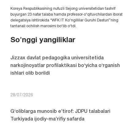
Koreya Respublikasining nufuzli Sejong universitetidan tashrif
buyurgan 23 nafar talaba hamda professor-o‘qituvchilardan iborat
delegatsiya ishtirokida “WFK IT Ko‘ngillilar Guruhi Dasturi”ning
tantanali ochilish marosimi bo‘lib o‘tdi.
So'nggi yangiliklar
Jizzax davlat pedagogika universitetida
narkojinoyatlar profilaktikasi bo‘yicha o‘rganish
ishlari olib borildi
28/07/2026
G‘oliblarga munosib e’tirof: JDPU talabalari
Turkiyada ijodiy-ma’rifiy safarda