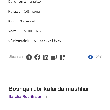
Dars turi:
 amaliy

Manzil: 
103-xona

Kun: 
13-fevral

Vaqt
:  15:00-16:20

O‘qituvchi:
  A. Abduvaliyev
547
Ulashish:
Boshqa rubrikalarda mashhur
Barcha Rubrikalar