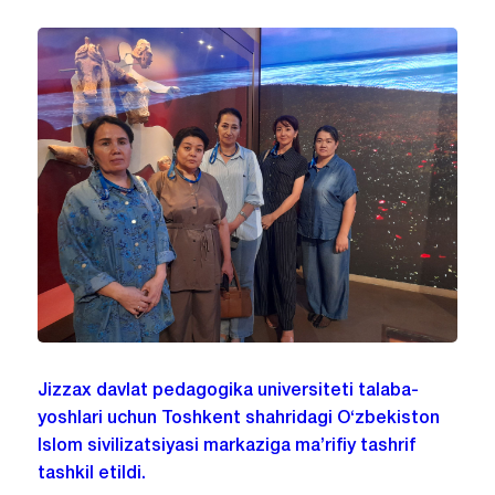
Jizzax davlat pedagogika universiteti talaba-
yoshlari uchun Toshkent shahridagi O‘zbekiston
Islom sivilizatsiyasi markaziga ma’rifiy tashrif
tashkil etildi.