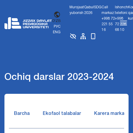
Murojaat
Qabul
SDG
Call
Ishonch
Ko
yuborish
2026
markaz:
telefoni:
qa
+998 72
+998
ku
O'ZB
221 55
72 226
РУС
16
68 10
ENG
Ochiq darslar 2023-2024
Barcha
Ekofaol talabalar
Karera markazi