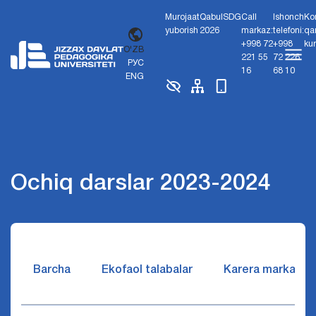
Murojaat
Qabul
SDG
Call
Ishonch
Ko
yuborish
2026
markaz:
telefoni:
qa
+998 72
+998
ku
O'ZB
221 55
72 226
РУС
16
68 10
ENG
Ochiq darslar 2023-2024
Barcha
Ekofaol talabalar
Karera markazi