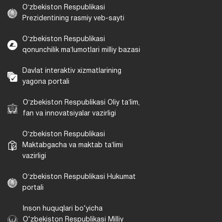
Oʻzbekiston Respublikasi
Prezidentining rasmiy veb-sayti
Oʻzbekiston Respublikasi
qonunchilik maʼlumotlari milliy bazasi
Davlat interaktiv xizmatlarining
yagona portali
Oʻzbekiston Respublikasi Oliy taʼlim,
fan va innovatsiyalar vazirligi
Oʻzbekiston Respublikasi
Maktabgacha va maktab taʼlimi
vazirligi
Oʻzbekiston Respublikasi Hukumat
portali
Inson huquqlari bo‘yicha
O‘zbekiston Respublikasi Milliy