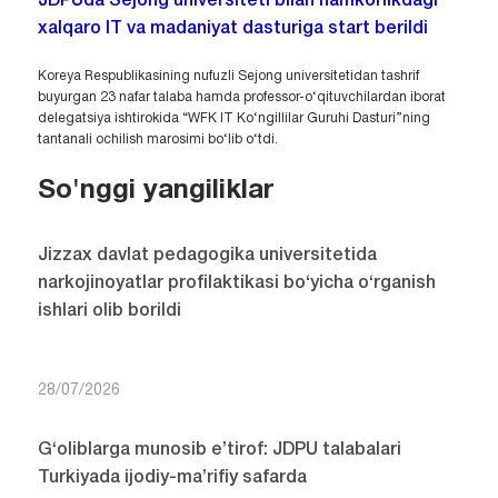
JDPUda Sejong universiteti bilan hamkorlikdagi
xalqaro IT va madaniyat dasturiga start berildi
Koreya Respublikasining nufuzli Sejong universitetidan tashrif
buyurgan 23 nafar talaba hamda professor-o‘qituvchilardan iborat
delegatsiya ishtirokida “WFK IT Ko‘ngillilar Guruhi Dasturi”ning
tantanali ochilish marosimi bo‘lib o‘tdi.
So'nggi yangiliklar
Jizzax davlat pedagogika universitetida
narkojinoyatlar profilaktikasi bo‘yicha o‘rganish
ishlari olib borildi
28/07/2026
G‘oliblarga munosib e’tirof: JDPU talabalari
Turkiyada ijodiy-ma’rifiy safarda