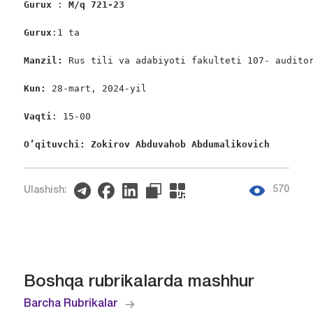
Gurux 
: 
M/q 721-23
Gurux
:1 ta

Manzil:
 Rus tili va adabiyoti fakulteti 107- auditor
Kun:
 28-mart, 2024-yil

Vaqti
: 15-00

O’qituvchi: Zokirov Abduvahob Abdumalikovich
570
Ulashish:
Boshqa rubrikalarda mashhur
Barcha Rubrikalar