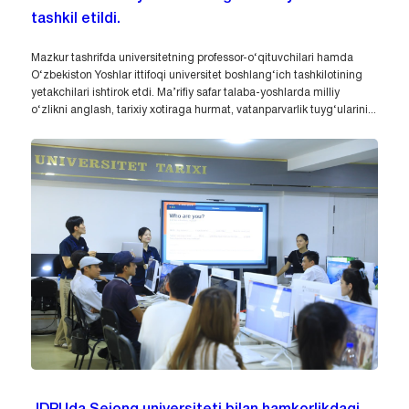
tashkil etildi.
Mazkur tashrifda universitetning professor-o‘qituvchilari hamda
O‘zbekiston Yoshlar ittifoqi universitet boshlang‘ich tashkilotining
yetakchilari ishtirok etdi. Ma’rifiy safar talaba-yoshlarda milliy
o‘zlikni anglash, tarixiy xotiraga hurmat, vatanparvarlik tuyg‘ularini...