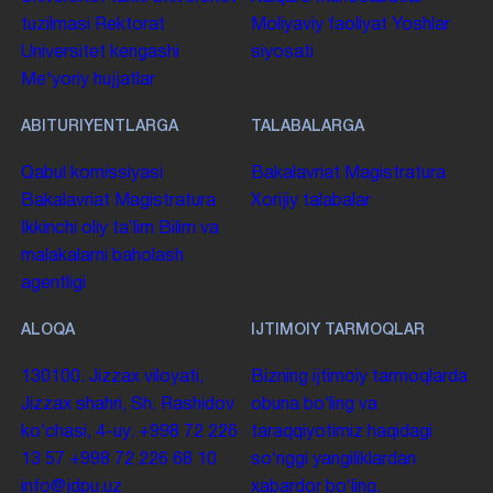
tuzilmasi
Rektorat
Moliyaviy faoliyat
Yoshlar
Universitet kengashi
siyosati
Me'yoriy hujjatlar
ABITURIYENTLARGA
TALABALARGA
Qabul komissiyasi
Bakalavriat
Magistratura
Bakalavriat
Magistratura
Xorijiy talabalar
Ikkinchi oliy taʼlim
Bilim va
malakalarni baholash
agentligi
ALOQA
IJTIMOIY TARMOQLAR
130100. Jizzax viloyati,
Bizning ijtimoiy tarmoqlarda
Jizzax shahri, Sh. Rashidov
obuna boʻling va
koʻchasi, 4-uy.
+998 72 226
taraqqiyotimiz haqidagi
13 57
+998 72 226 68 10
soʻnggi yangiliklardan
info@jdpu.uz
xabardor boʻling.