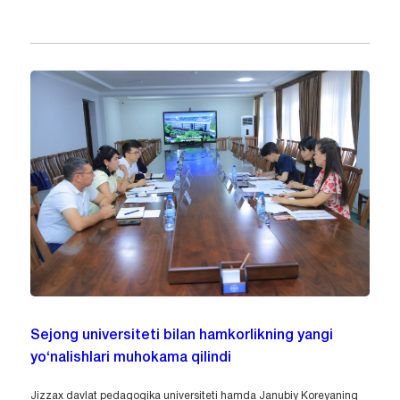
Sejong universiteti bilan hamkorlikning yangi
yo‘nalishlari muhokama qilindi
Jizzax davlat pedagogika universiteti hamda Janubiy Koreyaning