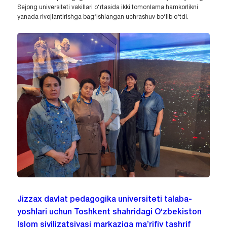
Sejong universiteti vakillari o‘rtasida ikki tomonlama hamkorlikni
yanada rivojlantirishga bag‘ishlangan uchrashuv bo‘lib o‘tdi.
Jizzax davlat pedagogika universiteti talaba-
yoshlari uchun Toshkent shahridagi O‘zbekiston
Islom sivilizatsiyasi markaziga ma’rifiy tashrif