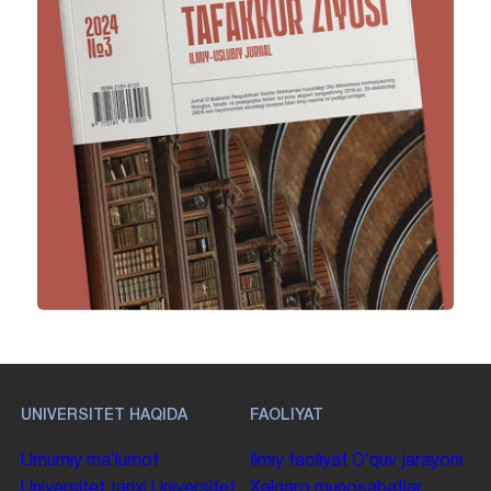
UNIVERSITET HAQIDA
FAOLIYAT
Umumiy maʼlumot
Ilmiy faoliyat
Oʻquv jarayoni
Universitet tarixi
Universitet
Xalqaro munosabatlar