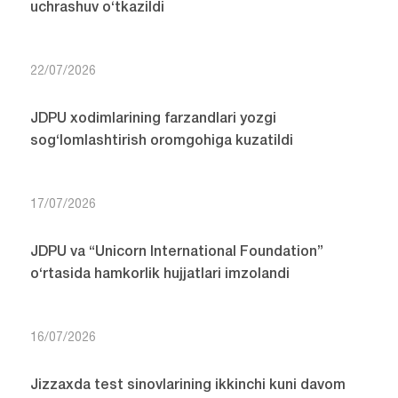
uchrashuv o‘tkazildi
22/07/2026
JDPU xodimlarining farzandlari yozgi
sog‘lomlashtirish oromgohiga kuzatildi
17/07/2026
JDPU va “Unicorn International Foundation”
o‘rtasida hamkorlik hujjatlari imzolandi
16/07/2026
Jizzaxda test sinovlarining ikkinchi kuni davom