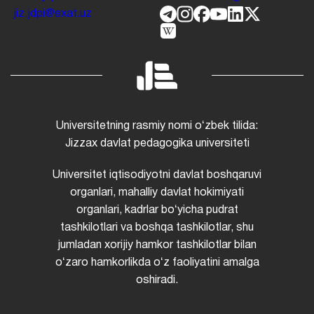
jiz.jdpi@exat.uz
Universitetning rasmiy nomi oʻzbek tilida:
Jizzax davlat pedagogika universiteti
Universitet iqtisodiyotni davlat boshqaruvi
organlari, mahalliy davlat hokimiyati
organlari, kadrlar boʻyicha pudrat
tashkilotlari va boshqa tashkilotlar, shu
jumladan xorijiy hamkor tashkilotlar bilan
oʻzaro hamkorlikda oʻz faoliyatini amalga
oshiradi.